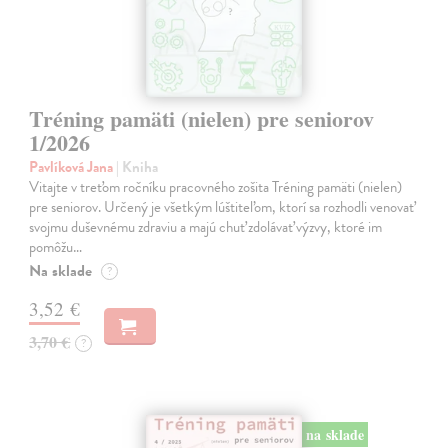
Tréning pamäti (nielen) pre seniorov
1/2026
Pavlíková Jana
| Kniha
Vitajte v treťom ročníku pracovného zošita Tréning pamäti (nielen)
pre seniorov. Určený je všetkým lúštiteľom, ktorí sa rozhodli venovať
svojmu duševnému zdraviu a majú chuť zdolávať výzvy, ktoré im
pomôžu…
Na sklade
?
3,52 €
3,70 €
?
na sklade