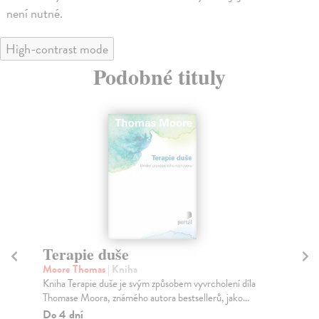
není nutné.
High-contrast mode
Podobné tituly
Terapie duše
P
Moore Thomas
| Kniha
Yu
Kniha Terapie duše je svým způsobem vyvrcholení díla
Myt
Thomase Moora, známého autora bestsellerů, jako...
léč
Do 4 dní
Za