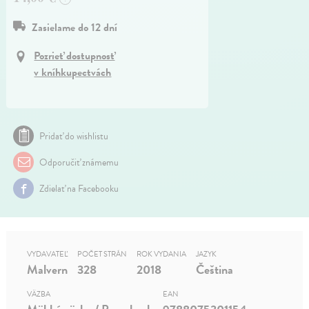
Zasielame do 12 dní
Pozrieť dostupnosť
v kníhkupectvách
Pridať do wishlistu
Odporučiť známemu
Zdielať na Facebooku
VYDAVATEĽ
POČET STRÁN
ROK VYDANIA
JAZYK
Malvern
328
2018
Čeština
VÄZBA
EAN