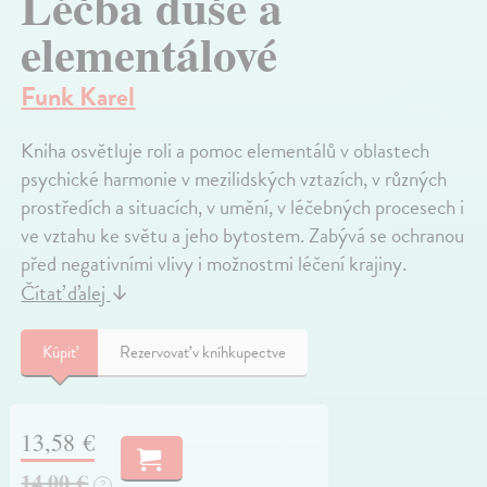
Léčba duše a
elementálové
Funk Karel
Kniha osvětluje roli a pomoc elementálů v oblastech
psychické harmonie v mezilidských vztazích, v různých
prostředích a situacích, v umění, v léčebných procesech i
ve vztahu ke světu a jeho bytostem. Zabývá se ochranou
před negativními vlivy i možnostmi léčení krajiny.
Čítať ďalej
↓
Kúpiť
Rezervovať v kníhkupectve
13,58 €
14,00 €
?