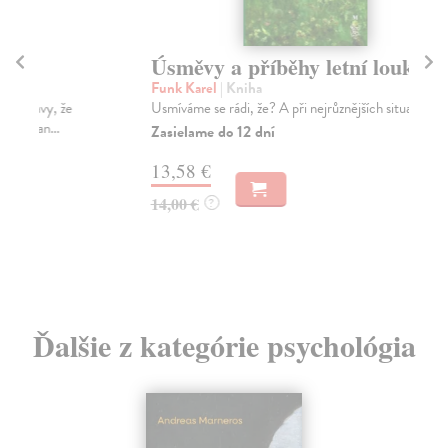
Úsměvy a příběhy letní louky
In
v
Funk Karel
| Kniha
Usmíváme se rádi, že? A při nejrůznějších situacích.
Mü
V k
Zasielame do 12 dní
ins
13,58 €
Za
14,00 €
?
17
18
Ďalšie z kategórie psychológia