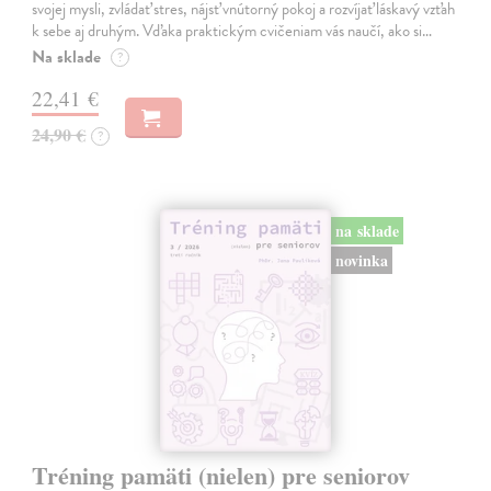
svojej mysli, zvládať stres, nájsť vnútorný pokoj a rozvíjať láskavý vzťah
k sebe aj druhým. Vďaka praktickým cvičeniam vás naučí, ako si…
Na sklade
?
22,41 €
24,90 €
?
na sklade
novinka
Tréning pamäti (nielen) pre seniorov