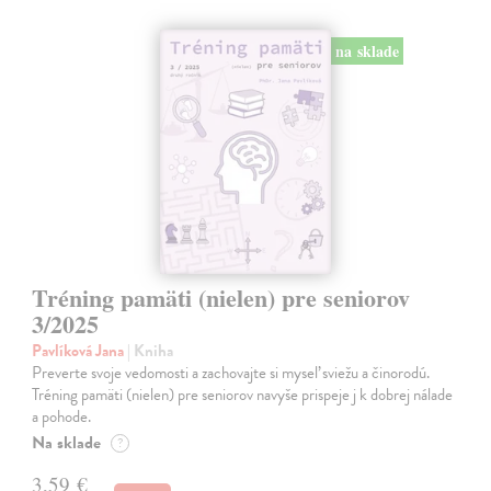
na sklade
Tréning pamäti (nielen) pre seniorov
3/2025
Pavlíková Jana
| Kniha
Preverte svoje vedomosti a zachovajte si myseľ sviežu a činorodú.
Tréning pamäti (nielen) pre seniorov navyše prispeje j k dobrej nálade
a pohode.
Na sklade
?
3,59 €