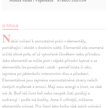
Mäkká väzba / Paperback
9788075301154
O TITULE
N
abízí cvičení k samostatné práci s elementály,
pomáhající i obstát v dnešním světě. Elementál zde znamená
určité silové pole, ať už vytvořené člověkem nebo přírodou.
Jako elementál se může jevit i nějaká přírodní bytost a za
elementála lze považovat i otisk - paměť místa či věci,
zejména po jakémkoliv intenzivním vlivu a působení.
Elementálové jsou zejména osamostatněné útvary našich
častých myšlenek a emocí. Mají svou energii a život, ne však
své Já. Buď náš život kalí nebo naopak čistí, posilují a
ozdravují - podle své kvality. Jsme-li citlivější, můžeme
elementály vnímat. Pro čtení této knihy však jejich vnímání