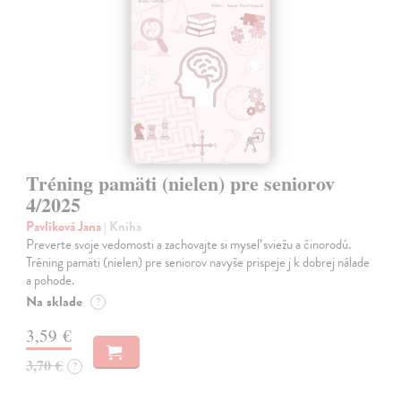
Tréning pamäti (nielen) pre seniorov
4/2025
Pavlíková Jana
| Kniha
Preverte svoje vedomosti a zachovajte si myseľ sviežu a činorodú.
Tréning pamäti (nielen) pre seniorov navyše prispeje j k dobrej nálade
a pohode.
Na sklade
?
3,59 €
3,70 €
?