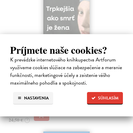
Príjmete naše cookies?
K prevádzke internetového kníhkupectva Artforum
Trpkejšia ako smrť je žena
využívame cookies slúžiace na zabezpečenie a meranie
Marneros Andreas
| Kniha
JE TO MOŽNO NAJVÄČŠIA REVOLÚCIA NAŠICH DNÍ:
funkčnosti, marketingové účely a zaistenie vášho
rovnocennosť a rovnoprávnosť ženy a muža. Vojna a mier medzi
maximálneho pohodlia a spokojnosti.
pohlaviami sa však nezačali feminizmom 20. storočia, ale ich
spolužitím.
NASTAVENIA
SÚHLASÍM
Zasielame do 14 dní
22,05 €
24,50 €
?