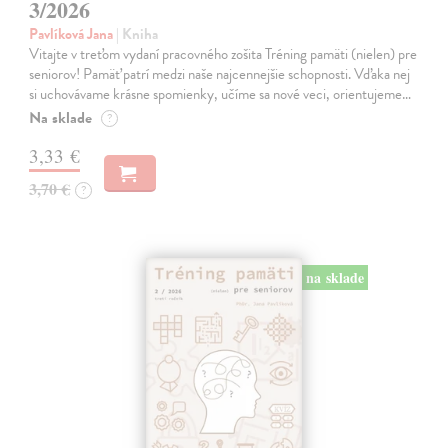
3/2026
Pavlíková Jana
| Kniha
Vitajte v treťom vydaní pracovného zošita Tréning pamäti (nielen) pre
seniorov! Pamäť patrí medzi naše najcennejšie schopnosti. Vďaka nej
si uchovávame krásne spomienky, učíme sa nové veci, orientujeme…
Na sklade
?
3,33 €
3,70 €
?
na sklade