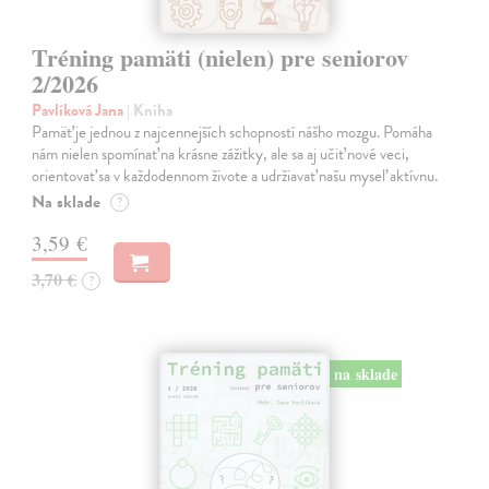
Tréning pamäti (nielen) pre seniorov
2/2026
Pavlíková Jana
| Kniha
Pamäť je jednou z najcennejších schopností nášho mozgu. Pomáha
nám nielen spomínať na krásne zážitky, ale sa aj učiť nové veci,
orientovať sa v každodennom živote a udržiavať našu myseľ aktívnu.
Na sklade
?
3,59 €
3,70 €
?
na sklade