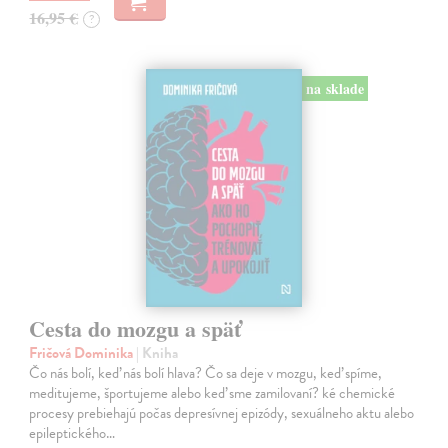
16,95 €
?
na sklade
Cesta do mozgu a späť
Fričová Dominika
| Kniha
Čo nás bolí, keď nás bolí hlava? Čo sa deje v mozgu, keď spíme,
meditujeme, športujeme alebo keď sme zamilovaní? ké chemické
procesy prebiehajú počas depresívnej epizódy, sexuálneho aktu alebo
epileptického…