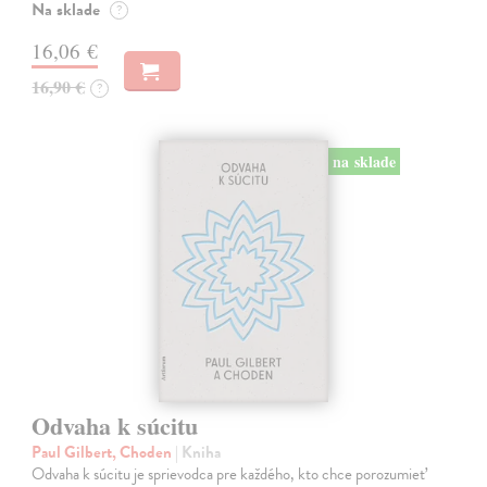
Na sklade
?
16,06 €
16,90 €
?
na sklade
Odvaha k súcitu
Paul Gilbert, Choden
| Kniha
Odvaha k súcitu je sprievodca pre každého, kto chce porozumieť