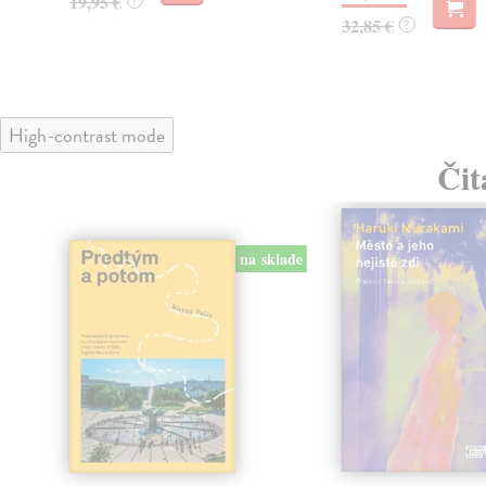
19,95 €
?
32,85 €
?
High-contrast mode
Čit
na sklade