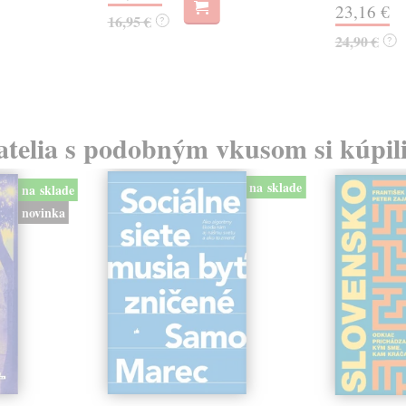
23,16 €
16,95 €
?
24,90 €
?
atelia s podobným vkusom si kúpili
na sklade
na sklade
novinka