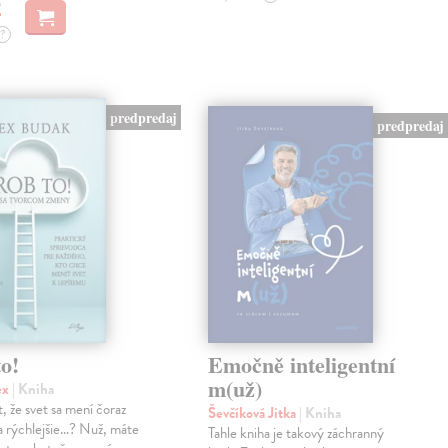
?
predpredaj
predpredaj
o!
Emočně inteligentní
m(už)
ex
| Kniha
, že svet sa mení čoraz
Ševčíková Jitka
| Kniha
 a rýchlejšie…? Nuž, máte
Tahle kniha je takový záchranný