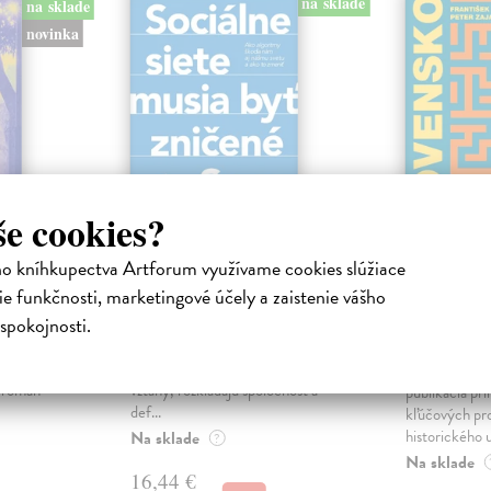
na sklade
na sklade
novinka
še cookies?
ho kníhkupectva Artforum využívame cookies slúžiace
ejisté
Sociálne siete musia
Slovens
e funkčnosti, marketingové účely a zaistenie vášho
byť zničené
prichád
sme. Ka
spokojnosti.
iha
Marec Samo
| Kniha
právěl o
Sociálne siete nám ubližujú ako
Mikloško Fra
o nejisté
jednotlivcom a kazia medziľudské
Monograficky
ý román
vzťahy, rozkladajú spoločnosť a
publikácia pri
def...
kľúčových pr
historického u
Na sklade
?
Na sklade
16,44 €