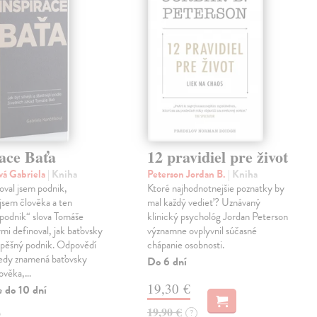
ace Baťa
12 pravidiel pre život
vá Gabriela
| Kniha
Peterson Jordan B.
| Kniha
val jsem podnik,
Ktoré najhodnotnejšie poznatky by
jsem člověka a ten
mal každý vedieť? Uznávaný
podnik“ slova Tomáše
klinický psychológ Jordan Peterson
ými definoval, jak baťovsky
významne ovplyvnil súčasné
spěšný podnik. Odpovědí
chápanie osobnosti.
tedy znamená baťovsky
Do 6 dní
lověka,…
19,30 €
e do 10 dní
19,90 €
?
€