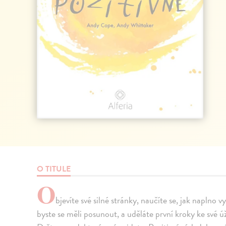
O TITULE
O
bjevíte své silné stránky, naučíte se, jak naplno 
byste se měli posunout, a uděláte první kroky ke své ú