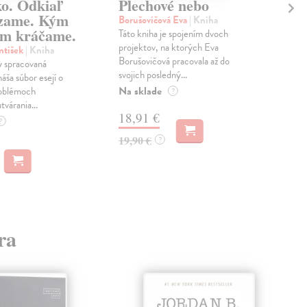
ko. Odkiaľ
Plechové nebo
Po
zame. Kým
Borušovičová Eva
| Kniha
Kun
m kráčame.
Táto kniha je spojením dvoch
Poma
projektov, na ktorých Eva
čty
ntišek
| Kniha
Borušovičová pracovala až do
naps
 spracovaná
svojich posledný...
česk
náša súbor esejí o
Na sklade
Na 
oblémoch
?
tvárania...
18,91 €
14
?
19,90 €
15,
?
ra