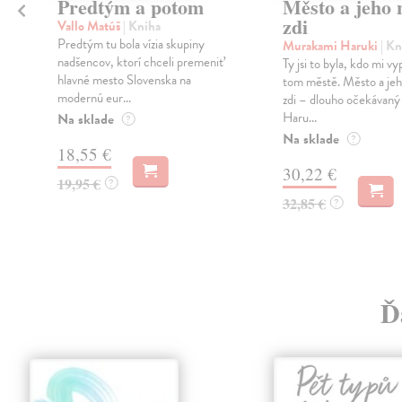
Predtým a potom
Město a jeho n
zdi
Vallo Matúš
| Kniha
Predtým tu bola vízia skupiny
Murakami Haruki
| Kn
nadšencov, ktorí chceli premeniť
Ty jsi to byla, kdo mi vy
hlavné mesto Slovenska na
tom městě. Město a jeh
modernú eur...
zdi – dlouho očekávan
Haru...
Na sklade
?
Na sklade
?
18,55 €
30,22 €
19,95 €
?
32,85 €
?
Ď