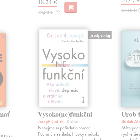
18,24 €
21,10 €
18,80 €
?
predpredaj
mať
Vysoko(ne)funkční
Urob t
Joseph Judith
| Kniha
Budak Al
Nebojme sa požiadať o pomoc.
Máte pocit
Pochmúrna nálada, hlboký smútok,
rýchlejšie
re novú