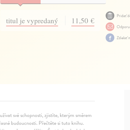
Pridať d
titul je vypredaný
11,50 €
Odporuč
Zdielať 
využívat své schopnosti, zjistíte, kterým směrem
žasné budoucnosti. Přečtěte si tuto knihu.