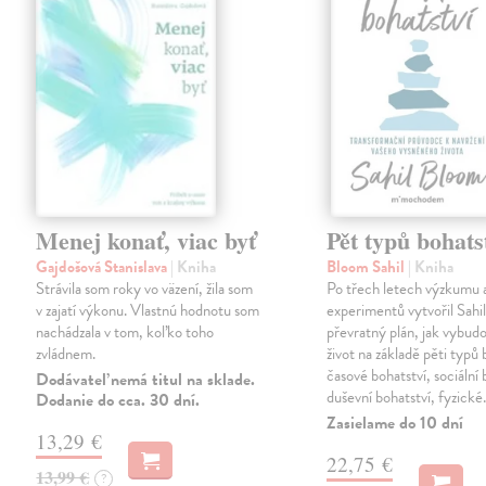
Menej konať, viac byť
Pět typů bohats
Gajdošová Stanislava
| Kniha
Bloom Sahil
| Kniha
Strávila som roky vo väzení, žila som
Po třech letech výzkumu 
v zajatí výkonu. Vlastnú hodnotu som
experimentů vytvořil Sahi
nachádzala v tom, koľko toho
převratný plán, jak vybudo
zvládnem.
život na základě pěti typů 
časové bohatství, sociální 
Dodávateľ nemá titul na sklade.
duševní bohatství, fyzick
Dodanie do cca. 30 dní.
Zasielame do 10 dní
13,29 €
22,75 €
13,99 €
?