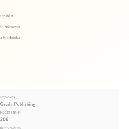
o wishlistu
iť známemu
na Facebooku
VYDAVATEĽ
Grada Publishing
POČET STRÁN
208
ROK VYDANIA