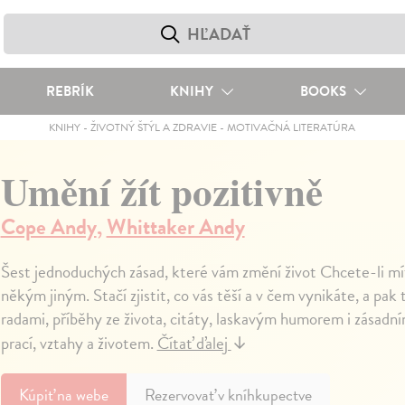
REBRÍK
KNIHY
BOOKS
KNIHY
-
ŽIVOTNÝ ŠTÝL A ZDRAVIE
-
MOTIVAČNÁ LITERATÚRA
Umění žít pozitivně
Cope Andy
,
Whittaker Andy
Šest jednoduchých zásad, které vám změní život Chcete-li mít 
někým jiným. Stačí zjistit, co vás těší a v čem vynikáte, a pak 
radami, příběhy ze života, citáty, laskavým humorem i zásadní
prací, vztahy a životem.
Čítať ďalej
↓
Kúpiť
na webe
Rezervovať v kníhkupectve