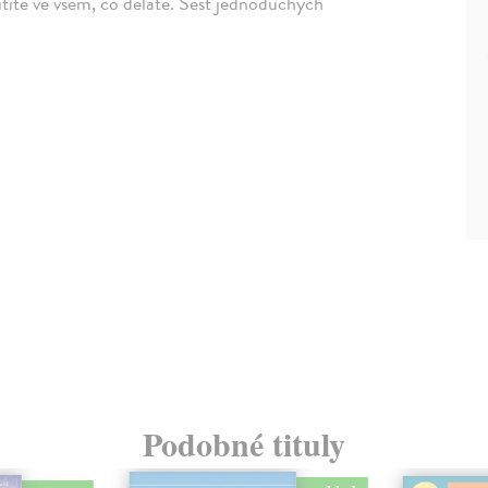
cítíte ve všem, co děláte. Šest jednoduchých
Podobné tituly