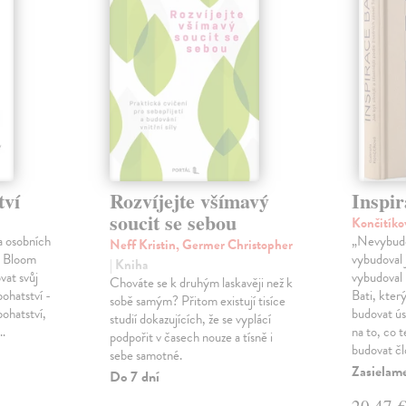
tví
Rozvíjejte všímavý
Inspir
soucit se sebou
Končitíko
a osobních
„Nevybudo
Neff Kristin, Germer Christopher
l Bloom
vybudoval 
| Kniha
vat svůj
vybudoval 
Chováte se k druhým laskavěji než k
bohatství -
Bati, kter
sobě samým? Přitom existují tisíce
bohatství,
budovat ú
studií dokazujících, že se vyplácí
é…
na to, co 
podpořit v časech nouze a tísně i
budovat č
sebe samotné.
Zasielam
Do 7 dní
20,47 