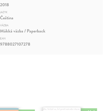
2018
JAZYK
Čeština
VÄZBA
Mäkká väzba / Paperback
EAN
9788027107278