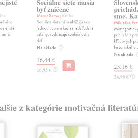
ejisté
Sociálne siete musia
Slovens
byť zničené
prichád
sme. Ka
iha
Marec Samo
| Kniha
právěl o
Sociálne siete nám ubližujú ako
Mikloško Fra
o nejisté
jednotlivcom a kazia medziľudské
Monograficky
ý román
vzťahy, rozkladajú spoločnosť a
publikácia pri
def...
kľúčových pr
historického u
Na sklade
?
Na sklade
16,44 €
23,16 €
16,95 €
?
24,90 €
?
alšie z kategórie motivačná literatú