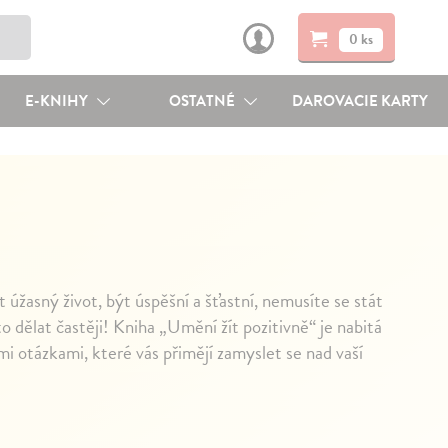
0 ks
E-KNIHY
OSTATNÉ
DAROVACIE KARTY
úžasný život, být úspěšní a šťastní, nemusíte se stát
to dělat častěji! Kniha „Umění žít pozitivně“ je nabitá
mi otázkami, které vás přimějí zamyslet se nad vaší