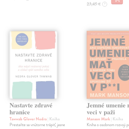
23,45 €
?
Nastavte zdravé
Jemné umenie 
hranice
veci v paži
Tawwab Glover Nedra
| Kniha
Manson Mark
| Kniha
Prestaňte sa vnútorne trápiť, jasne
Kniha o osobnom rozvoji p