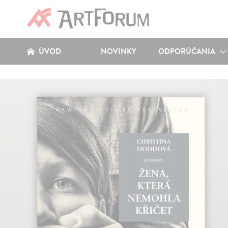
ÚVOD
NOVINKY
ODPORÚČANIA