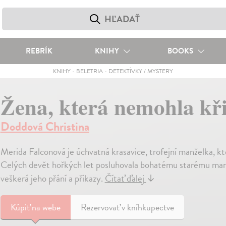
REBRÍK
KNIHY
BOOKS
KNIHY
-
BELETRIA
-
DETEKTÍVKY / MYSTERY
Žena, která nemohla kři
Doddová Christina
Merida Falconová je úchvatná krasavice, trofejní manželka, kt
Celých devět hořkých let posluhovala bohatému starému manže
veškerá jeho přání a příkazy.
Čítať ďalej
↓
Kúpiť
na webe
Rezervovať v kníhkupectve