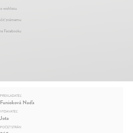
o wishlistu
čiť známemu
 na Facebooku
PREKLADATEĽ
Funioková Naďa
VYDAVATEĽ
Jota
POČET STRÁN