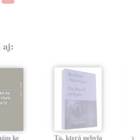
 aj:
hám ke
Ta, která nebyla
Dí