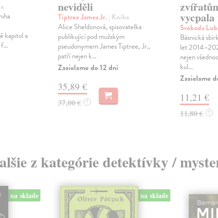
neviděli
zvířatům
ha
vycpala 
niha
Tiptree James Jr.
| Kniha
Alice Sheldonová, spisovatelka
Svoboda Lub
 kapitol a
publikující pod mužským
Básnická sbír
...
pseudonymem James Tiptree, Jr.,
let 2014–202
patří nejen k...
nejen všednode
kul...
Zasielame do 12 dní
Zasielame d
35,89 €
11,21 €
37,00 €
?
11,80 €
?
alšie z kategórie detektívky / myste
na sklade
na sklade