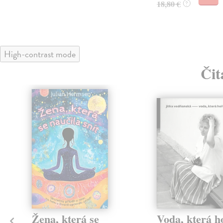
18,80 €
?
High-contrast mode
Čit
é
Žena, která se
Voda, která h