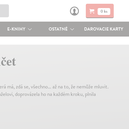
0 ks
E-KNIHY
OSTATNÉ
DAROVACIE KARTY
čet
erá má, zdá se, všechno… až na to, že nemůže mluvit.
lovi, doprovázela ho na každém kroku, plnila