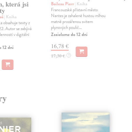
, která jsi
ze
Boileau Pierr
| Kniha
ty
Francouzské přístavní město
Lag
Nantes je zahalené hustou mlhou
Záv
oš
| Kniha
matně prozářenou svitem
jed
ka obsahuje texty z
plynových poulič...
se n
2. Autor se zabývá
s am
Zasielame do 12 dní
nností v digitální
Zas
16,78 €
o 12 dní
18
17,30 €
?
18,
ry