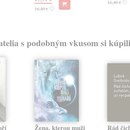
16,40 €
?
16,40 €
?
atelia s podobným vkusom si kúpili
oří
Žena, kterou muži
Rád čic