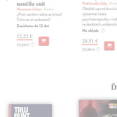
naučila snít
Vodňanská Jitka
| Kni
Obsáhlá vzpomínková k
Hermsen Julian
| Kniha
významné české
„Proč necítím radost ze života?
psychoterapeutky v řadě
Čeho se mi nedostává?
na desítkách unikátních f
Zasielame do 12 dní
Na sklade
?
12,22 €
24,51 €
12,60 €
?
25,80 €
?
Ď