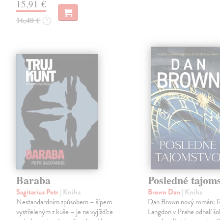
15,91 €
16,40 €
?
Baraba
Posledné tajom
Sagitarius Petr
| Kniha
Brown Dan
| Kniha
Nestandardním způsobem – šípem
Dan Brown nový román: 
vystřeleným z kuše – je na vyjížďce
Langdon v Prahe odhalí š