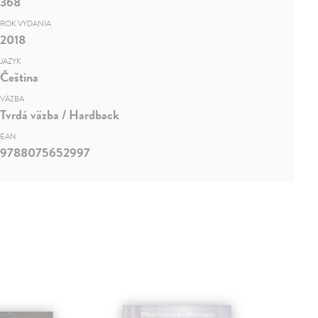
368
ROK VYDANIA
2018
JAZYK
Čeština
VÄZBA
Tvrdá väzba / Hardback
EAN
9788075652997