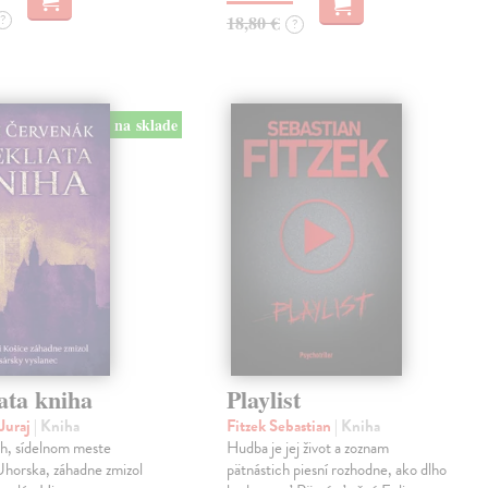
?
18,80 €
?
na sklade
ata kniha
Playlist
Juraj
| Kniha
Fitzek Sebastian
| Kniha
ch, sídelnom meste
Hudba je jej život a zoznam
horska, záhadne zmizol
pätnástich piesní rozhodne, ako dlho