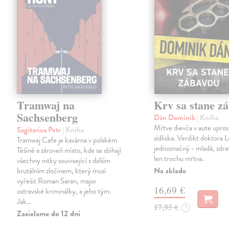
Tramwaj na
Krv sa stane z
Sachsenberg
Dán Dominik
| Kniha
Mŕtve dievča v aute upros
Sagitarius Petr
| Kniha
sídliska. Verdikt doktora 
Tramwaj Cafe je kavárna v polském
jednoznačný - mladá, zdra
Těšíně a zároveň místo, kde se sbíhají
len trochu mŕtva.
všechny nitky související s dalším
Na sklade
brutálním zločinem, který musí
vyřešit Roman Saran, major
16,69 €
ostravské kriminálky, a jeho tým.
Jak…
17,95 €
?
Zasielame do 12 dní