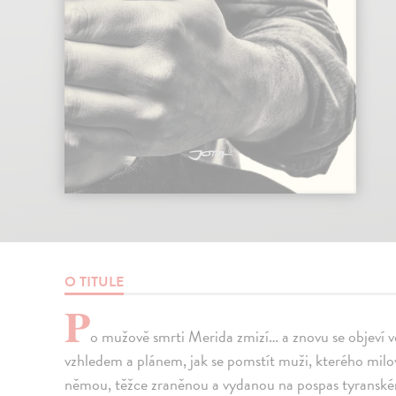
O TITULE
P
o mužově smrti Merida zmizí… a znovu se objeví 
vzhledem a plánem, jak se pomstít muži, kterého milovala
němou, těžce zraněnou a vydanou na pospas tyranské