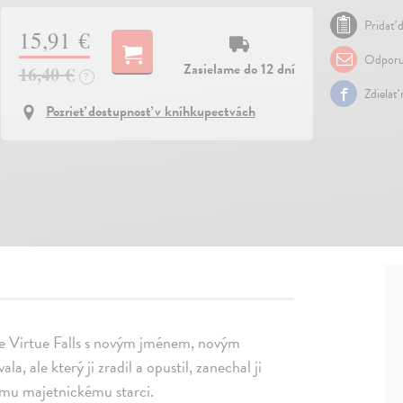
Pridať d
15,91 €
Odporu
Zasielame do 12 dní
16,40 €
?
Zdielať
Pozrieť dostupnosť v kníhkupectvách
ve Virtue Falls s novým jménem, novým
, ale který ji zradil a opustil, zanechal ji
mu majetnickému starci.