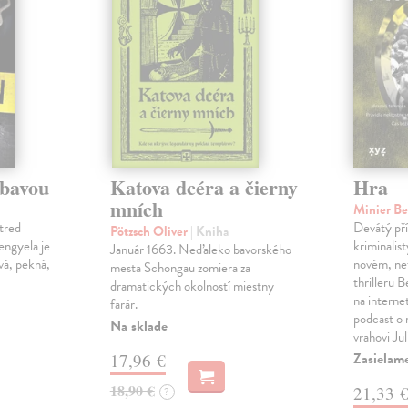
ábavou
Katova dcéra a čierny
Hra
mních
Minier B
tred
Devátý pří
Pötzsch Oliver
| Kniha
Lengyela je
kriminalis
Január 1663. Neďaleko bavorského
vá, pekná,
novém, ne
mesta Schongau zomiera za
thrilleru 
dramatických okolností miestny
na interne
farár.
podcast o
Na sklade
vrahovi Ju
Zasielam
17,96 €
18,90 €
21,33 
?