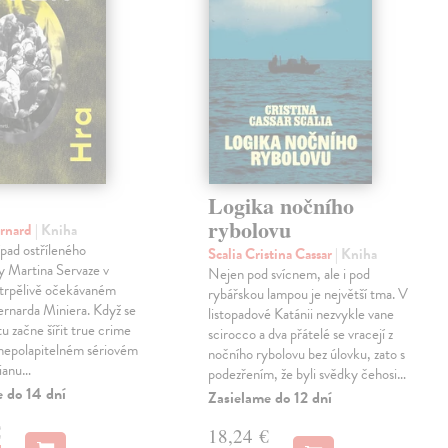
Logika nočního
rybolovu
ernard
| Kniha
pad ostříleného
Scalia Cristina Cassar
| Kniha
ty Martina Servaze v
Nejen pod svícnem, ale i pod
trpělivě očekávaném
rybářskou lampou je největší tma. V
Bernarda Miniera. Když se
listopadové Katánii nezvykle vane
tu začne šířit true crime
scirocco a dva přátelé se vracejí z
 nepolapitelném sériovém
nočního rybolovu bez úlovku, zato s
lianu…
podezřením, že byli svědky čehosi…
e do 14 dní
Zasielame do 12 dní
€
18,24 €