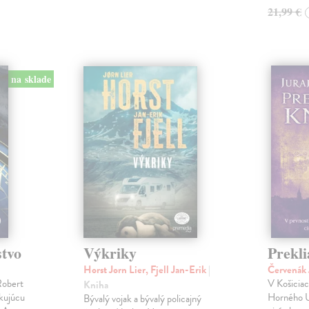
21,99 €
na sklade
stvo
Výkriky
Prekli
Horst Jorn Lier, Fjell Jan-Erik
|
Červenák 
Robert
V Košicia
Kniha
okujúcu
Horného U
Bývalý vojak a bývalý policajný