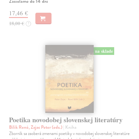
Zasielame do 14 dní
17,46 €
18,00 €
?
na sklade
Poetika novodobej slovenskej literatúry
Bílik René, Zajac Peter (eds.)
| Kniha
Zborník sa zaoberá zmenami poetiky v novodobej slovenskej literatúre