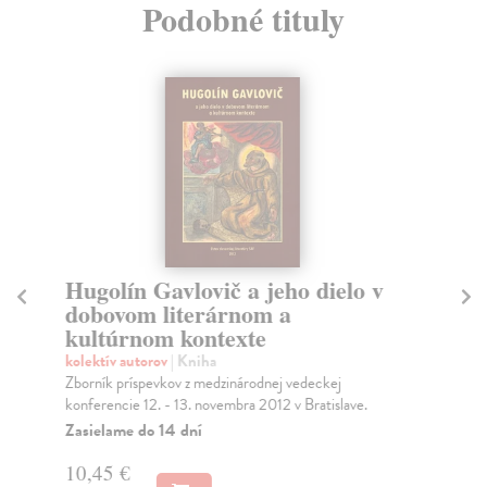
Podobné tituly
Hugolín Gavlovič a jeho dielo v
S
dobovom literárnom a
sl
kultúrnom kontexte
m
kolektív autorov
| Kniha
Ko
Zborník príspevkov z medzinárodnej vedeckej
Mon
konferencie 12. - 13. novembra 2012 v Bratislave.
mod
Zasielame do 14 dní
Za
10,45 €
17