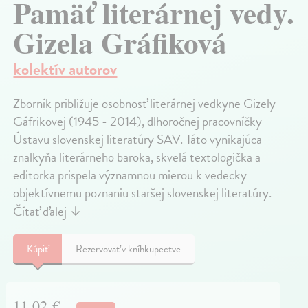
Pamäť literárnej vedy.
Gizela Gráfiková
kolektív autorov
Zborník približuje osobnosť literárnej vedkyne Gizely
Gáfrikovej (1945 - 2014), dlhoročnej pracovníčky
Ústavu slovenskej literatúry SAV. Táto vynikajúca
znalkyňa literárneho baroka, skvelá textologička a
editorka prispela významnou mierou k vedecky
objektívnemu poznaniu staršej slovenskej literatúry.
Čítať ďalej
↓
Kúpiť
Rezervovať v kníhkupectve
11,02 €