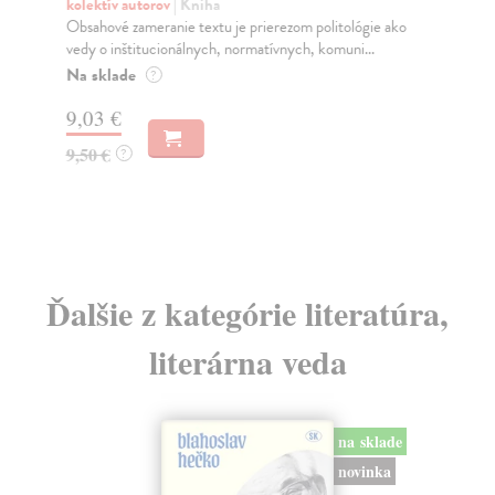
M
kolektív autorov
| Kniha
Obsahové zameranie textu je prierezom politológie ako
kol
vedy o inštitucionálnych, normatívnych, komuni...
Lit
zan
Na sklade
?
Na
9,03 €
7,
9,50 €
?
8,
Ďalšie z kategórie literatúra,
literárna veda
na sklade
novinka