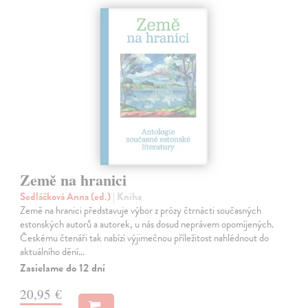
Země na hranici
Sedláčková Anna (ed.)
| Kniha
Země na hranici představuje výbor z prózy čtrnácti současných
estonských autorů a autorek, u nás dosud neprávem opomíjených.
Českému čtenáři tak nabízí výjimečnou příležitost nahlédnout do
aktuálního dění…
Zasielame do 12 dní
20,95 €