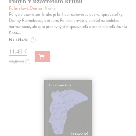
Pohyb v uzavretom kruhu
Fulmeková Denisa
| Kniha
Pohyb v uzavretom kruhu je knihou rozhovorov dcéry, spisovateľky
Denisy Fulmekovej, s otcom. Ponúka privátny pohľad na obdobie
normalizácie, ale aj za pracovný stôl spisovateľa a predkladateľa Jozefa
Kota.…
Na sklade
?
11,40 €
12,00 €
?