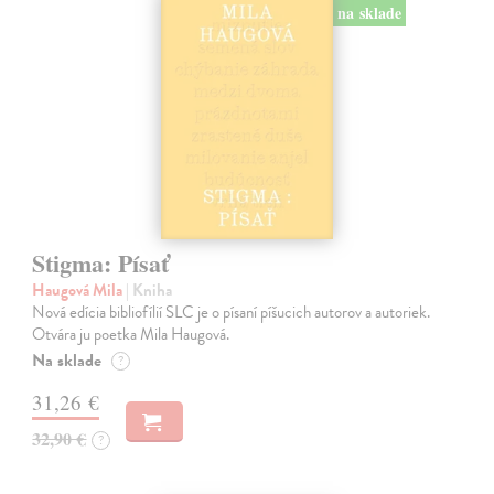
na sklade
Stigma: Písať
Haugová Mila
| Kniha
Nová edícia bibliofílií SLC je o písaní píšucich autorov a autoriek.
Otvára ju poetka Mila Haugová.
Na sklade
?
31,26 €
32,90 €
?