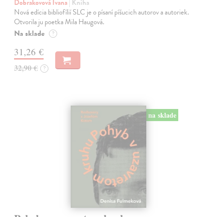
Dobrakovová Ivana
| Kniha
Nová edícia bibliofílií SLC je o písaní píšucich autorov a autoriek.
Otvorila ju poetka Mila Haugová.
Na sklade
?
31,26 €
32,90 €
?
na sklade