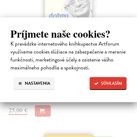
Príjmete naše cookies?
K prevádzke internetového kníhkupectva Artforum
využívame cookies slúžiace na zabezpečenie a meranie
Dobrodružstvo prekladu
funkčnosti, marketingové účely a zaistenie vášho
Hečko Blahoslav
| Kniha
maximálneho pohodlia a spokojnosti.
„Nádherná kniha o úskaliach prekladateľského remesla a bohatstve
nášho jazyka.“ Adam Berka, vydavateľ Blahoslav Hečko (*1915 Suchá
nad Parnou – †2002 Bratislava) je jedny´m z najvy´znamnejších
NASTAVENIA
SÚHLASÍM
slovensky´ch,…
Na sklade
?
25,00 €