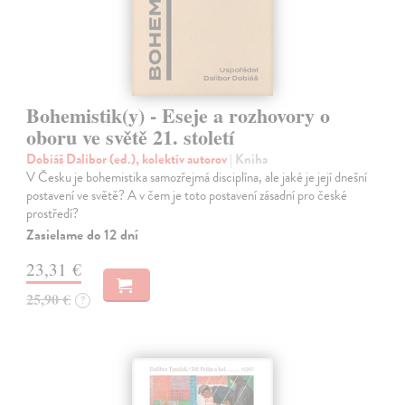
Bohemistik(y) - Eseje a rozhovory o
oboru ve světě 21. století
Dobiáš Dalibor (ed.), kolektív autorov
| Kniha
V Česku je bohemistika samozřejmá disciplína, ale jaké je její dnešní
postavení ve světě? A v čem je toto postavení zásadní pro české
prostředí?
Zasielame do 12 dní
23,31 €
25,90 €
?