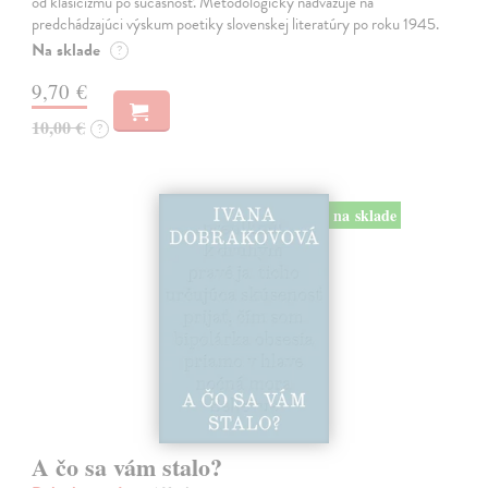
od klasicizmu po súčasnosť. Metodologicky nadväzuje na
predchádzajúci výskum poetiky slovenskej literatúry po roku 1945.
Na sklade
?
9,70 €
10,00 €
?
na sklade
A čo sa vám stalo?