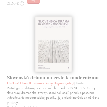
21,60 €
?
Slovenská dráma na ceste k modernizmu
Hučková Dana, Kročanová Garay Dagmar (eds.)
| Kniha
Antológia predstavuje v časovom zábere rokov 1890 – 1920 texty
slovenskej dramatickej tvorby, ktoré dokladajú prienik a postupné
vyhraňovanie modernistickej poetiky, jej cielené inovácie a tiež rôzne
prístupy…