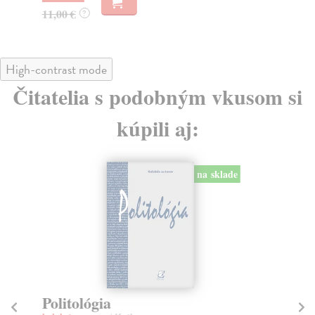
11,00 €
18
?
High-contrast mode
Čitatelia s podobným vkusom si
kúpili aj:
na sklade
Politológia
Pa