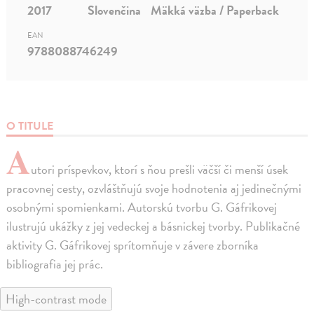
2017
Slovenčina
Mäkká väzba / Paperback
EAN
9788088746249
O TITULE
A
utori príspevkov, ktorí s ňou prešli väčší či menší úsek
pracovnej cesty, ozvláštňujú svoje hodnotenia aj jedinečnými
osobnými spomienkami. Autorskú tvorbu G. Gáfrikovej
ilustrujú ukážky z jej vedeckej a básnickej tvorby. Publikačné
aktivity G. Gáfrikovej sprítomňuje v závere zborníka
bibliografia jej prác.
High-contrast mode