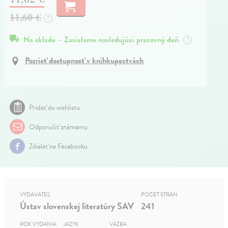
11,60 €
?
Na sklade – Zasielame nasledujúci pracovný deň
?
Pozrieť dostupnosť v kníhkupectvách
Pridať do wishlistu
Odporučiť známemu
Zdielať na Facebooku
VYDAVATEĽ
POČET STRÁN
Ústav slovenskej literatúry SAV
241
ROK VYDANIA
JAZYK
VÄZBA