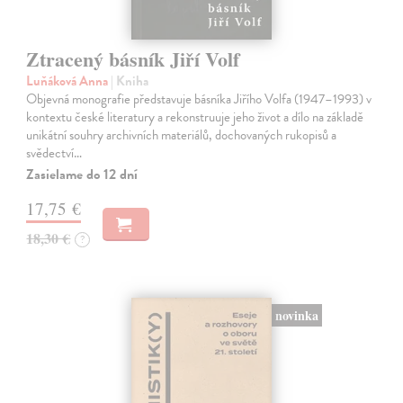
Ztracený básník Jiří Volf
Luňáková Anna
| Kniha
Objevná monografie představuje básníka Jiřího Volfa (1947–1993) v
kontextu české literatury a rekonstruuje jeho život a dílo na základě
unikátní souhry archivních materiálů, dochovaných rukopisů a
svědectví…
Zasielame do 12 dní
17,75 €
18,30 €
?
novinka