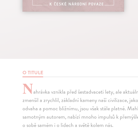
O TITULE
N
ahrávka vznikla před šestadvaceti lety, ale aktu
zmenšil a zrychlil, základní kameny naší civilizace, jako
odvaha a pomoc bližnímu, jsou však stále platné. Mah
samotným autorem, nabízí mnoho impulsů k přemýšlen
o sobě samém i o lidech a světě kolem nás.