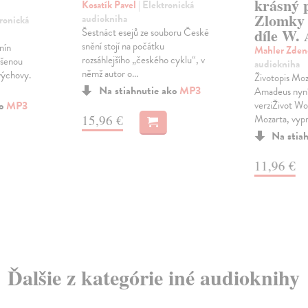
krásný 
Kosatík Pavel
| Elektronická
Zlomky 
audiokniha
tronická
díle W.
Šestnáct esejů ze souboru České
snění stojí na počátku
nín
Mahler Zde
rozsáhlejšího „českého cyklu“, v
ášenou
audiokniha
němž autor o...
výchovy.
Životopis Moz
Na stiahnutie ako
MP3
Amadeus nyní 
ko
MP3
verziŽivot W
15,96 €
Mozarta, vypr
Na stia
11,96 €
Ďalšie z kategórie iné audioknihy