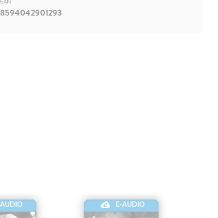
EAN
8594042901293
-AUDIO
E-AUDIO