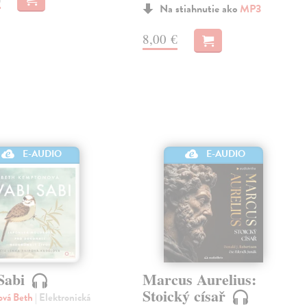
Na stiahnutie ako
MP3
8,00 €
E-AUDIO
E-AUDIO
Sabi
Marcus Aurelius:
Stoický císař
vá Beth
| Elektronická