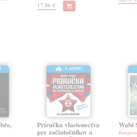
17,96 €
O
E-AUDIO
obře,
Príručka vlastenectva
Wabi 
pre začiatočníkov a
Kemptono