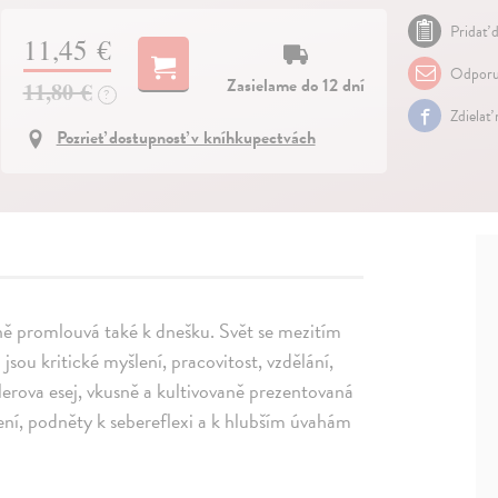
Pridať d
11,45 €
Odporu
Zasielame do 12 dní
11,80 €
?
Zdielať
Pozrieť dostupnosť v kníhkupectvách
álně promlouvá také k dnešku. Svět se mezitím
 jsou kritické myšlení, pracovitost, vzdělání,
lerova esej, vkusně a kultivovaně prezentovaná
í, podněty k sebereflexi a k hlubším úvahám