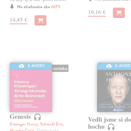
Na stiahnutie ako
MP3
19,16 €
14,45 €
E-AUDIO
E-AUDI
novinka
Genesis
Vedli jsme si d
Kissinger Henry, Schmidt Eric,
hochu
Mundie Craig
| Elektronická