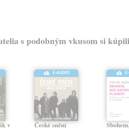
atelia s podobným vkusom si kúpili
E-AUDIO
E
ák v
České snění
Sbohem