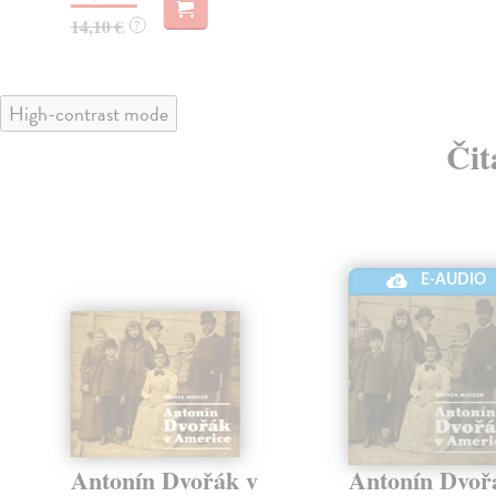
14,10 €
?
High-contrast mode
Čit
E-AUDIO
Antonín Dvořák v
Antonín Dvoř