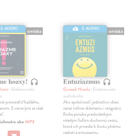
E-AUDIO
E-AUDIO
novinka
novinka
me hoaxy!
Entuziazmus
dimír
| Elektronická
Girasoli Nicola
| Elektronická
a
audiokniha
né presvedčiť každého,
Ako spoločnosť i jednotlivci dnes
oaxom. S viacerými sa však
naraz čelíme sklamaniu i rezignácii.
ať.
Kniha ponúka predovšetkým
mladým ľuďom duchovnú cestu,
iahnutie ako
MP3
ktorá ich privedie k životu plnému
radosti a entuziazmu.
€