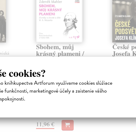
Sbohem, můj
České p
krásný plameni /
Josefa 
onická
Zlomky o životě a
Klíma Josef
|
díle W. A. Mozarta
oru České
audiokniha
še cookies?
Kdo jiný by m
Mahler Zdeněk
| Elektronická
cyklu“, v
zločinech 90.
audiokniha
ho kníhkupectva Artforum využívame cookies slúžiace
Legenda inves
Životopis Mozarta s názvem
e funkčnosti, marketingové účely a zaistenie vášho
se vr...
ko
MP3
Amadeus nyní v audioknižní
verziŽivot Wofganga Amadea
Na stia
spokojnosti.
Mozarta, vyprávěný ...
15,96 €
Na stiahnutie ako
MP3
11,96 €