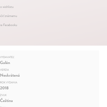
o wishlistu
čiť známemu
 na Facebooku
VYDAVATEĽ
Galén
VERZIA
Neskrátená
ROK VYDANIA
2018
ZVUK
Čeština