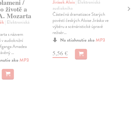
plameni /
Jo
Jirásek Alois
| Elektronická
o životě a
audiokniha
Klí
 A. Mozarta
Částečná dramatizace Starých
aud
pověstí českých Aloise Jiráska ve
Kdo 
něk
| Elektronická
výběru a scénáristické úpravě
zloč
režisér...
Lege
arta s názvem
se vr
Na stiahnutie ako
MP3
v audioknižní
ofganga Amadea
5,56 €
ávěný ...
15
hnutie ako
MP3