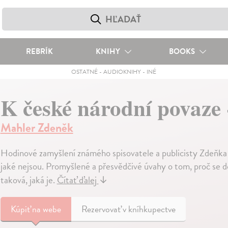
REBRÍK
KNIHY
BOOKS
OSTATNÉ
-
AUDIOKNIHY
-
INÉ
K české národní povaze
Mahler Zdeněk
Hodinové zamyšlení známého spisovatele a publicisty Zdeňka M
jaké nejsou. Promyšlené a přesvědčivé úvahy o tom, proč se d
taková, jaká je.
Čítať ďalej
↓
Kúpiť
na webe
Rezervovať v kníhkupectve