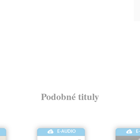
Podobné tituly
E-AUDIO
E