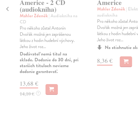
Americe - 2 CD
Americe
(audiokniha)
Mahler Zdeněk
| Elek
audiokniha
Mahler Zdeněk
| Audiokniha na
h
Pro někoho zůstal Anto
CD
Dvořák možná jen zapr
Pro někoho zůstal Antonín
látkou z hodin hudební 
Dvořák možná jen zaprášenou
Jeho život roz...
látkou z hodin hudební výchovy.
Jeho život roz...
Na stiahnutie a
Dodávateľ nemá titul na
sklade. Dodanie do 30 dní, pri
8,36 €
starších tituloch nevieme
dodanie garantovať.
13,68 €
14,10 €
?