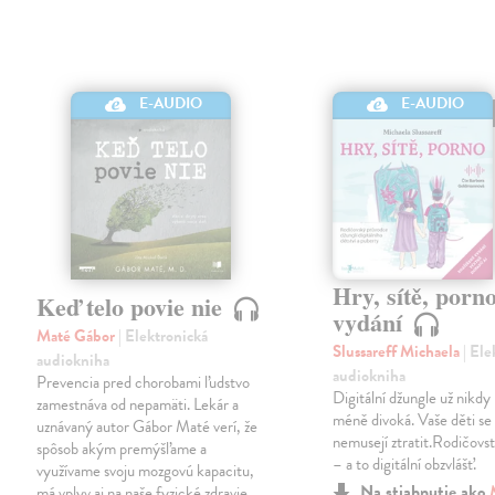
E-AUDIO
E-AUDIO
Hry, sítě, porno
Keď telo povie nie
vydání
Maté Gábor
| Elektronická
Slussareff Michaela
| El
audiokniha
audiokniha
Prevencia pred chorobami ľudstvo
Digitální džungle už nikd
zamestnáva od nepamäti. Lekár a
méně divoká. Vaše děti se v
uznávaný autor Gábor Maté verí, že
nemusejí ztratit.Rodičovst
spôsob akým premýšľame a
– a to digitální obzvlášť.
využívame svoju mozgovú kapacitu,
Na stiahnutie ako
má vplyv aj na naše fyzické zdravie.