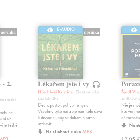
E-AUDIO
novinka
novinka
 - 2.
Lékařem jste i vy
Poraz
Höschlová Kristina
| Elektronická
Šnídl Vla
audiokniha
audioknih
ektronická
Dech, postoj, pohyb i smysly.
Nie je mož
Všechny tyto nástroje nám tělo dává
kto verí h
y nebude
k dispozici, aby se dokázalo samo
dá rozpráv
 ní ale
uzdravit.
ví je těžké
Na st
Na stiahnutie ako
MP3
12,95 
MP3