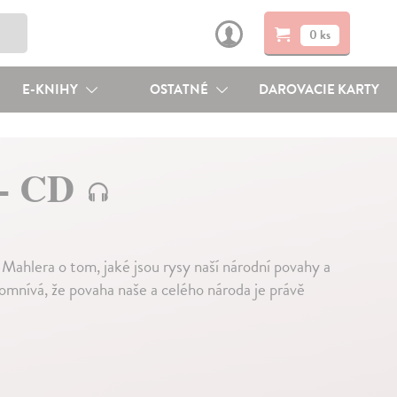
0 ks
E-KNIHY
OSTATNÉ
DAROVACIE KARTY
 - CD
ahlera o tom, jaké jsou rysy naší národní povahy a
omnívá, že povaha naše a celého národa je právě