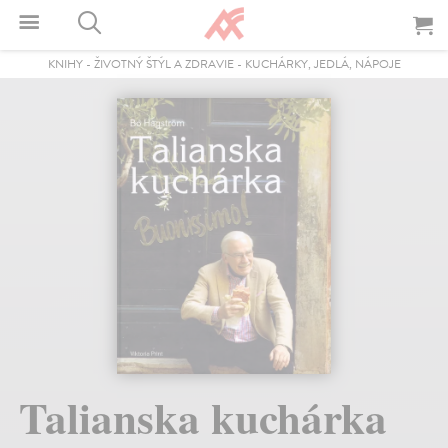
KNIHY
-
ŽIVOTNÝ ŠTÝL A ZDRAVIE
-
KUCHÁRKY, JEDLÁ, NÁPOJE
Talianska kuchárka