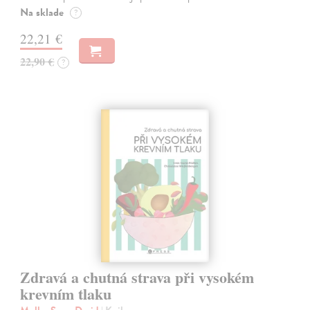
Na sklade
?
22,21 €
22,90 €
?
Zdravá a chutná strava při vysokém
krevním tlaku