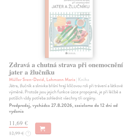
Zdravá a chutná strava při onemocnění
jater a žlučníku
Müller Sven-David, Lohmann Maria
| Kniha
Játra, žlučník a slinivka břišní hrají klíčovou roli při trávení a látkové
výměně. Protože jsou jejich funkce úzce propojené, je při léčbě a
potížích vždy potřeba zohlednit všechny tři orgány.
Predpredaj, vychádza 27.8.2026, zasielame do 12 dní od
vydania
11,69 €
12,99 €
?