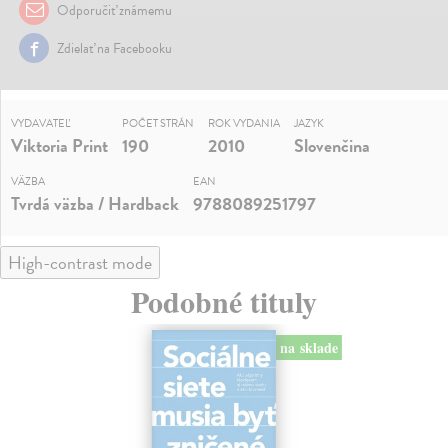
Odporučiť známemu
Zdielať na Facebooku
VYDAVATEĽ
POČET STRÁN
ROK VYDANIA
JAZYK
Viktoria Print
190
2010
Slovenčina
VÄZBA
EAN
Tvrdá väzba / Hardback
9788089251797
High-contrast mode
Podobné tituly
na sklade