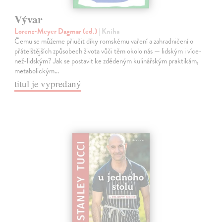
Vývar
Lorenz-Meyer Dagmar (ed.)
| Kniha
Čemu se můžeme přiučit díky romskému vaření a zahradničení o
přátelštějších způsobech života vůči těm okolo nás — lidským i více-
než-lidským? Jak se postavit ke zdědeným kulinářským praktikám,
metabolickým…
titul je vypredaný