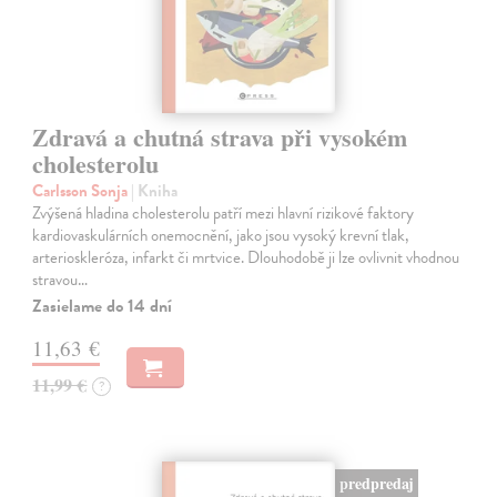
Zdravá a chutná strava při vysokém
cholesterolu
Carlsson Sonja
| Kniha
Zvýšená hladina cholesterolu patří mezi hlavní rizikové faktory
kardiovaskulárních onemocnění, jako jsou vysoký krevní tlak,
arterioskleróza, infarkt či mrtvice. Dlouhodobě ji lze ovlivnit vhodnou
stravou…
Zasielame do 14 dní
11,63 €
11,99 €
?
predpredaj