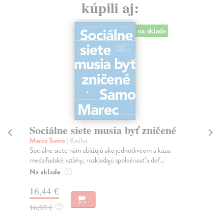
kúpili aj:
na sklade
Sociálne siete musia byť zničené
S
K
Marec Samo
| Kniha
Sociálne siete nám ubližujú ako jednotlivcom a kazia
Mik
medziľudské vzťahy, rozkladajú spoločnosť a def...
Mon
o k
Na sklade
?
Na
16,44 €
23
16,95 €
?
24