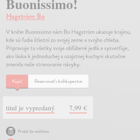
Buonissimo!
Hagström Bo
V knihe Buonissimo nám Bo Hagström ukazuje krajinu,
kde sú ľudia šťastní zo svojej zeme a svojho chleba.
Pripravuje tu všetky svoje obľúbené jedlá a vysvetľuje,
ako láska k jednoduchej a ozajstnej kuchyni skutočne
zmenila naše stravovanie návyky.
Kúpiť
Rezervovať v kníhkupectve
titul je vypredaný
7,99 €
Pridať do wishlistu