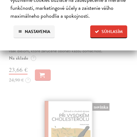
funkčnosti, marketingové účely a zaistenie vášho
maximálneho pohodlia a spokojnosti.
Nová kuchárska kniha
NASTAVENIA
SÚHLASÍM
Vansová Terézia (zost.)
| Kniha
Máte pravdu, knižný trh prekypuje kuchárskymi knihami. Nová
kuchárska kniha z pera najpovolanejšej gazdinky Terézie Vansovej je
však dielom, ktoré zaručene obohatí každú domácnosť.
Na sklade
?
23,66 €
24,90 €
?
novinka