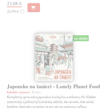
23,08 €
23,79 €
?
na sklade
Japonsko na tanieri - Lonely Planet Food
kolektív autorov
| Kniha
Kompletný sprievodca japonskou kuchyňou a etiketou Ak hľadáte
autentický a jedinečný kulinársky zážitok, ale neviete, kde začať,
bedeker Japonsko na tanieri je pre vás tou správnou voľbou.