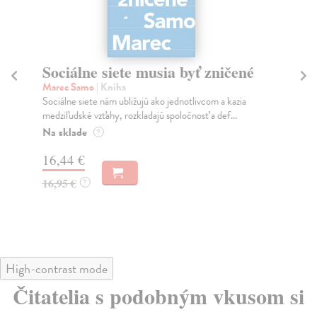
Sociálne siete musia byť zničené
S
K
Marec Samo
| Kniha
Sociálne siete nám ubližujú ako jednotlivcom a kazia
Mik
medziľudské vzťahy, rozkladajú spoločnosť a def...
Mon
o k
Na sklade
?
Na
16,44 €
23
16,95 €
?
24
High-contrast mode
Čitatelia s podobným vkusom si