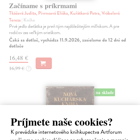
Začíname s príkrmami
Tkáčová Judita, Pivrncová Eliška, Kuřátková Petra, Vrábelová
Tereza
| Kniha
Prvé jedlo dieťatka je preň tým najdôležitejším míľnikom. A pre
rodičov zas veľkým orieškom.
Čaká sa dotlač, vychádza 11.9.2026, zasielame do 12 dní od
dotlače
16,48 €
16,99 €
?
na sklade
Príjmete naše cookies?
K prevádzke internetového kníhkupectva Artforum
využívame cookies slúžiace na zabezpečenie a meranie