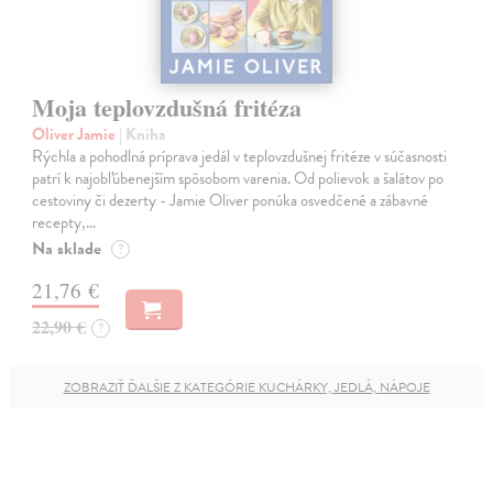
Moja teplovzdušná fritéza
Oliver Jamie
| Kniha
Rýchla a pohodlná príprava jedál v teplovzdušnej fritéze v súčasnosti
patrí k najobľúbenejším spôsobom varenia. Od polievok a šalátov po
cestoviny či dezerty - Jamie Oliver ponúka osvedčené a zábavné
recepty,…
Na sklade
?
21,76 €
22,90 €
?
ZOBRAZIŤ ĎALŠIE Z KATEGÓRIE KUCHÁRKY, JEDLÁ, NÁPOJE