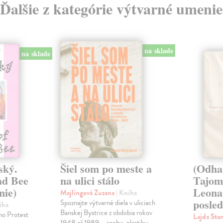
Ďalšie z kategórie výtvarné umenie
na sklade
na sklade
ský.
Šiel som po meste a
(Odha
ad Bee
na ulici stálo
Tajom
nie)
Leona
Majlingová Zuzana
| Kniha
posled
Spoznajte výtvarné diela v uliciach
iha
Banskej Bystrice z obdobia rokov
ho Protest
Lajda Sta
1948 až 1989 – sochy, plastiky,