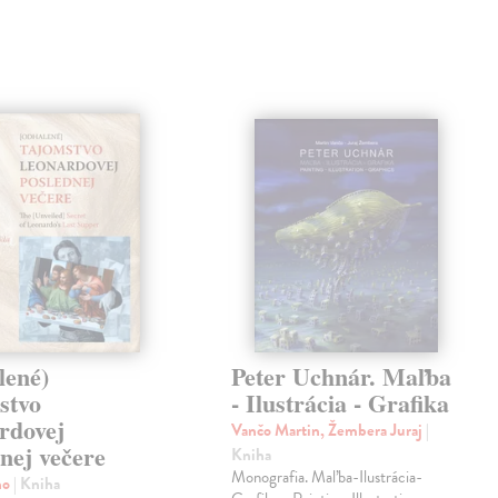
lené)
Peter Uchnár. Maľba
stvo
- Ilustrácia - Grafika
rdovej
Vančo Martin, Žembera Juraj
|
nej večere
Kniha
Monografia. Maľba-Ilustrácia-
no
| Kniha