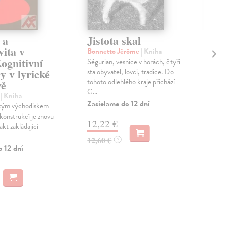
 a
Jistota skal
Kn
vita v
ch
Bonnetto Jérôme
| Kniha
Kognitivní
Ségurian, vesnice v horách, čtyři
Zaj
y v lyrické
sta obyvatel, lovci, tradice. Do
Ote
tohoto odlehlého kraje přichází
vě
v ni
G...
odp
l
| Kniha
situ
Zasielame do 12 dní
kým východiskem
Zas
konstrukcí je znovu
12,22 €
akt zakládající
13
12,60 €
?
o 12 dní
14,