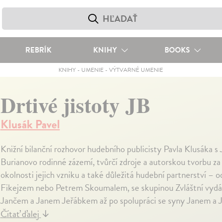
REBRÍK
KNIHY
BOOKS
KNIHY
-
UMENIE
-
VÝTVARNÉ UMENIE
Drtivé jistoty JB
Klusák Pavel
Knižní bilanční rozhovor hudebního publicisty Pavla Klusáka
Burianovo rodinné zázemí, tvůrčí zdroje a autorskou tvorbu za 
okolnosti jejich vzniku a také důležitá hudební partnerství – 
Fikejzem nebo Petrem Skoumalem, se skupinou Zvláštní vydán
Jančem a Janem Jeřábkem až po spolupráci se syny Janem a Ji
Čítať ďalej
↓