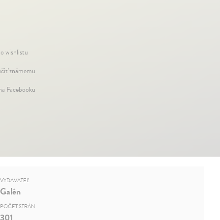
o wishlistu
čiť známemu
 na Facebooku
VYDAVATEĽ
Galén
POČET STRÁN
301