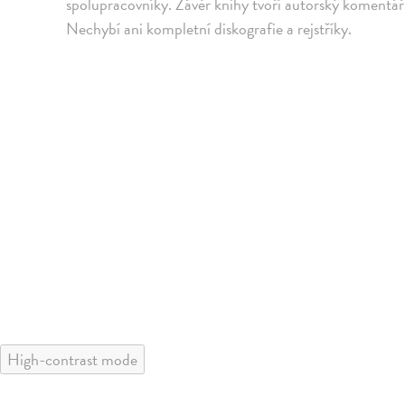
spolupracovníky. Závěr knihy tvoří autorský komentář 
Nechybí ani kompletní diskografie a rejstříky.
High-contrast mode