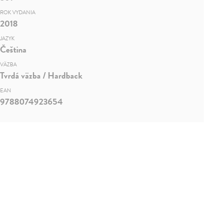
ROK VYDANIA
2018
JAZYK
Čeština
VÄZBA
Tvrdá väzba / Hardback
EAN
9788074923654