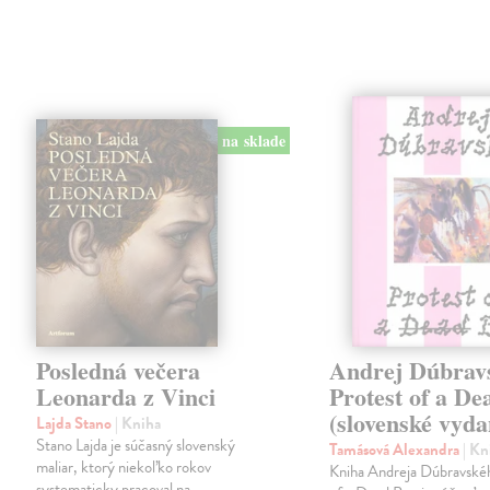
na sklade
Posledná večera
Andrej Dúbrav
Leonarda z Vinci
Protest of a De
(slovenské vyda
Lajda Stano
| Kniha
Stano Lajda je súčasný slovenský
Tamásová Alexandra
| Kn
maliar, ktorý niekoľko rokov
Kniha Andreja Dúbravské
systematicky pracoval na