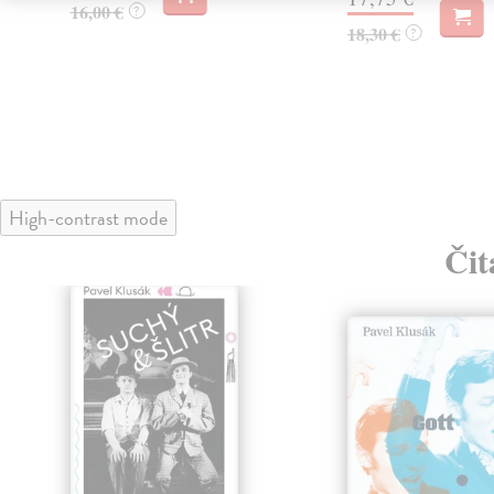
16,00 €
?
18,30 €
?
High-contrast mode
Čit