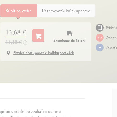
Kúpiť
na webe
Rezervovať v kníhkupectve
Pridať d
13,68 €
Odporu
Zasielame do 12 dní
14,10 €
?
Zdielať
Pozrieť dostupnosť v kníhkupectvách
práci s předními zvukaři a dalšími