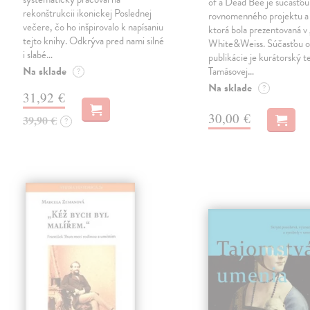
of a Dead Bee je súčasťou
rekonštrukcii ikonickej Poslednej
rovnomenného projektu a 
večere, čo ho inšpirovalo k napísaniu
ktorá bola prezentovaná v 
tejto knihy. Odkrýva pred nami silné
White&Weiss. Súčasťou o
i slabé…
publikácie je kurátorský t
Na sklade
Tamásovej…
?
Na sklade
?
31,92 €
30,00 €
39,90 €
?