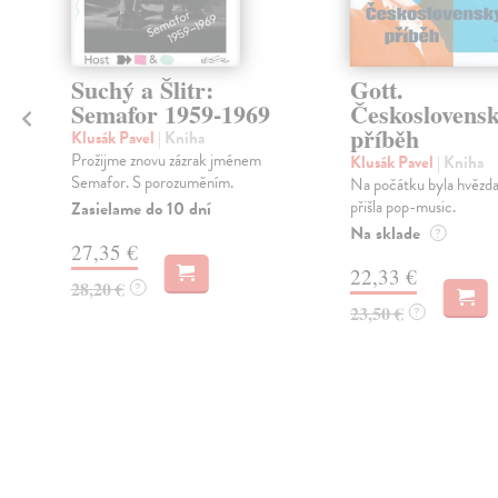
Suchý a Šlitr:
Gott.
Semafor 1959-1969
Českoslovens
příběh
Klusák Pavel
| Kniha
Prožijme znovu zázrak jménem
Klusák Pavel
| Kniha
Semafor. S porozuměním.
Na počátku byla hvězda
přišla pop-music.
Zasielame do 10 dní
Na sklade
?
27,35 €
22,33 €
28,20 €
?
23,50 €
?