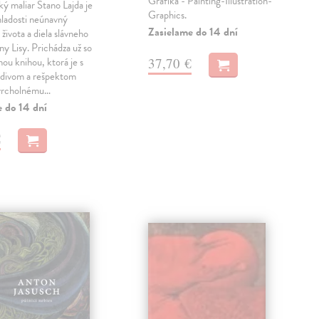
Grafika - Painting-Illustration-
 maliar Stano Lajda je
Graphics.
mladosti neúnavný
Zasielame do 14 dní
života a diela slávneho
y Lisy. Prichádza už so
37,70 €
hou knihou, ktorá je s
divom a rešpektom
vrcholnému…
e do 14 dní
€