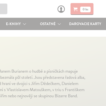
0 ks
E-KNIHY
OSTATNÉ
DAROVACIE KARTY
 s Janem Burianem o hudbě a písničkách mapuje
bezmála půl století. Jsou představena řadová alba,
od hraní ve dvojici s Jiřím Dědečkem, Danielem
í s Vlastislavem Matouškem, v triu s Františkem
řím nebo nejnověji se skupinou Bizarre Band.