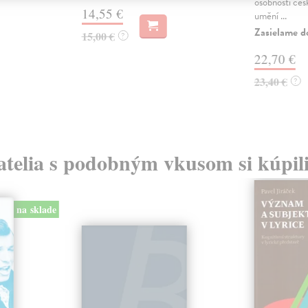
osobností če
14,55 €
umění ...
Zasielame d
15,00 €
?
22,70 €
23,40 €
?
atelia s podobným vkusom si kúpili
na sklade