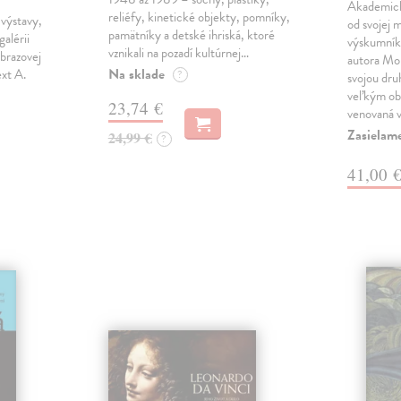
Akademický
reliéfy, kinetické objekty, pomníky,
výstavy,
od svojej 
pamätníky a detské ihriská, ktoré
galérii
výskumník 
vznikali na pozadí kultúrnej…
brazovej
autora Mon
Na sklade
ext A.
?
svojou dru
veľkým ob
23,74 €
venovaná 
Zasielam
24,99 €
?
41,00 