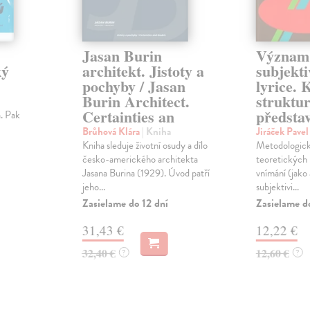
Jasan Burin
Význam
ký
architekt. Jistoty a
subjekti
pochyby / Jasan
lyrice. 
Burin Architect.
struktur
Certainties an
předsta
. Pak
Brůhová Klára
| Kniha
Jiráček Pave
Kniha sleduje životní osudy a dílo
Metodologic
česko-amerického architekta
teoretických 
Jasana Burina (1929). Úvod patří
vnímání (jako 
jeho...
subjektivi...
Zasielame do 12 dní
Zasielame d
31,43 €
12,22 €
32,40 €
12,60 €
?
?