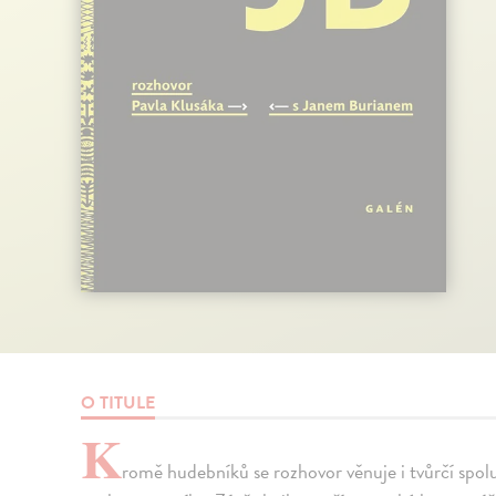
O TITULE
K
romě hudebníků se rozhovor věnuje i tvůrčí spolu