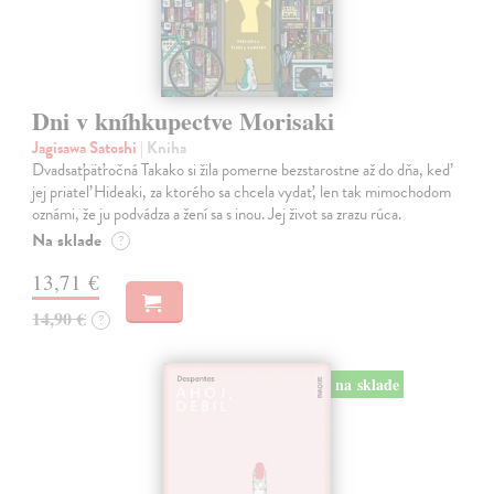
Dni v kníhkupectve Morisaki
Jagisawa Satoshi
| Kniha
Dvadsaťpäťročná Takako si žila pomerne bezstarostne až do dňa, keď
jej priateľ Hideaki, za ktorého sa chcela vydať, len tak mimochodom
oznámi, že ju podvádza a žení sa s inou. Jej život sa zrazu rúca.
Na sklade
?
13,71 €
14,90 €
?
na sklade