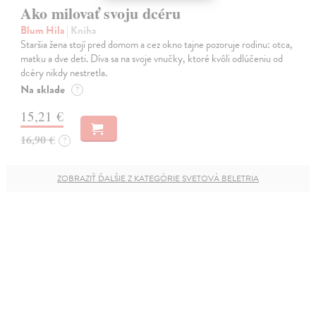
Ako milovať svoju dcéru
Blum Hila
| Kniha
Staršia žena stojí pred domom a cez okno tajne pozoruje rodinu: otca,
matku a dve deti. Díva sa na svoje vnučky, ktoré kvôli odlúčeniu od
dcéry nikdy nestretla.
Na sklade
?
15,21 €
16,90 €
?
ZOBRAZIŤ ĎALŠIE Z KATEGÓRIE SVETOVÁ BELETRIA