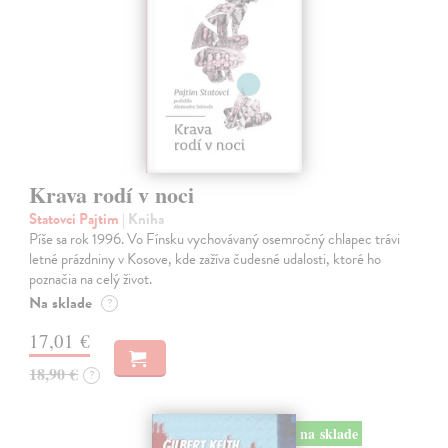
Krava rodí v noci
Statovci Pajtim
| Kniha
Píše sa rok 1996. Vo Fínsku vychovávaný osemročný chlapec trávi
letné prázdniny v Kosove, kde zažíva čudesné udalosti, ktoré ho
poznačia na celý život.
Na sklade
?
17,01 €
18,90 €
?
na sklade