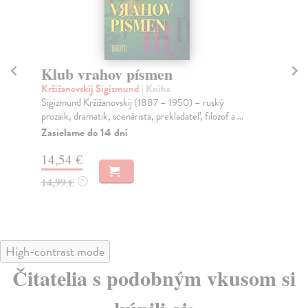
Klub vrahov písmen
V
Kržižanovskij Sigizmund
| Kniha
Di
Sigizmund Kržižanovskij (1887 – 1950) – ruský
Kul
prozaik, dramatik, scenárista, prekladateľ, filozof a ...
Did
Zasielame do 14 dní
Na
14,54 €
17
14,99 €
18
?
High-contrast mode
Čitatelia s podobným vkusom si