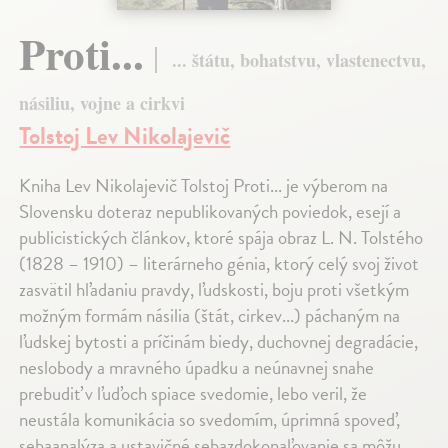
Proti...
... štátu, bohatstvu, vlastenectvu,
násiliu, vojne a cirkvi
Tolstoj Lev Nikolajevič
Kniha Lev Nikolajevič Tolstoj Proti... je výberom na
Slovensku doteraz nepublikovaných poviedok, esejí a
publicistických článkov, ktoré spája obraz L. N. Tolstého
(1828 – 1910) – literárneho génia, ktorý celý svoj život
zasvätil hľadaniu pravdy, ľudskosti, boju proti všetkým
možným formám násilia (štát, cirkev...) páchaným na
ľudskej bytosti a príčinám biedy, duchovnej degradácie,
neslobody a mravného úpadku a neúnavnej snahe
prebudiť v ľuďoch spiace svedomie, lebo veril, že
neustála komunikácia so svedomím, úprimná spoveď,
sebaanalýza a ustavičné sebazdokonaľovanie sa môžu