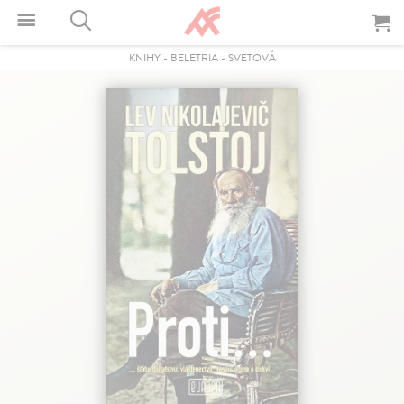
KNIHY
-
BELETRIA
-
SVETOVÁ