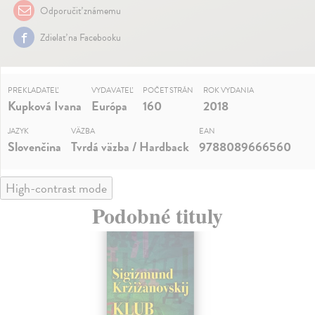
Odporučiť známemu
Zdielať na Facebooku
PREKLADATEĽ
VYDAVATEĽ
POČET STRÁN
ROK VYDANIA
Kupková Ivana
Európa
160
2018
JAZYK
VÄZBA
EAN
Slovenčina
Tvrdá väzba / Hardback
9788089666560
High-contrast mode
Podobné tituly