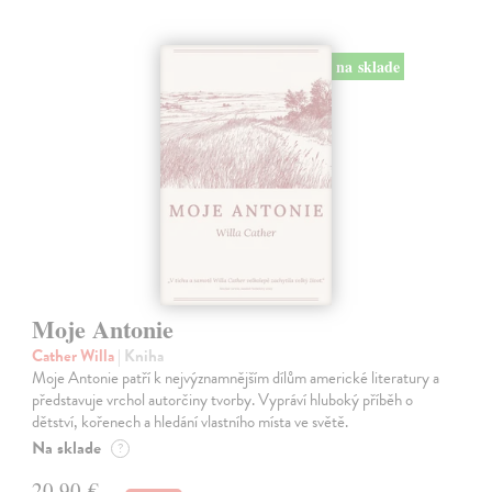
na sklade
Moje Antonie
Cather Willa
| Kniha
Moje Antonie patří k nejvýznamnějším dílům americké literatury a
představuje vrchol autorčiny tvorby. Vypráví hluboký příběh o
dětství, kořenech a hledání vlastního místa ve světě.
Na sklade
?
20,90 €