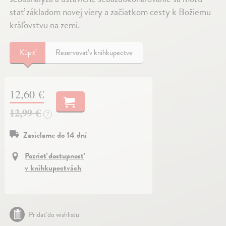
stať základom novej viery a začiatkom cesty k Božiemu
kráľovstvu na zemi.
Kúpiť
Rezervovať v kníhkupectve
12,60 €
12,99 €
?
Zasielame do 14 dní
Pozrieť dostupnosť
v kníhkupectvách
Pridať do wishlistu