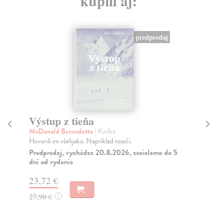
kúpili aj:
predpredaj
Výstup z tieňa
Ev
McDonald Bernadette
| Kniha
Ha
Hovorili im všelijako. Napríklad nosiči.
Hov
Her
Predpredaj, vychádza 20.8.2026, zasielame do 5
dní od vydania
Za
23,72 €
11
27,90 €
12
?