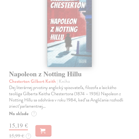
Napoleon z Notting Hillu
Chesterton Gilbert Keith
| Kniha
Dej literárnej prvotiny anglický spisovateľa, filozofa a laického
teológa Gilberta Keitha Chestertona (1874 – 1936) Napoleon z
Notting Hillu sa odohráva v roku 1984, keď sa Angličania rozhodli
zriecť parlamentnej…
Na sklade
?
15,19 €
15,99 €
?