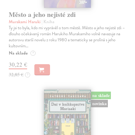
Město a jeho nejisté zdi
Murakami Haruki
| Kniha
Ty jsi to byla, kdo mi vyprávěl o tom městě. Město a jeho nejisté zdi –
dlouho očekávaný román Harukiho Murakamiho volně navazuje na
autorovu starší novelu z roku 1980 a tematicky se prolíná s jeho
kultovním…
Na sklade
?
30,22 €
32,85 €
?
na sklade
novinka