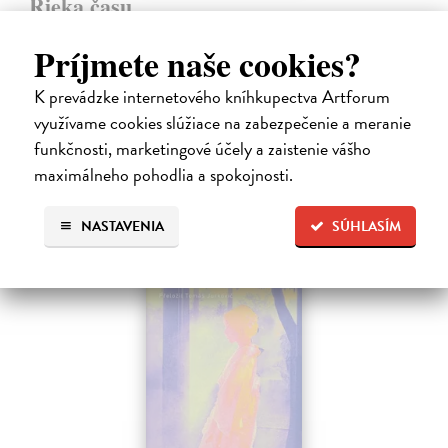
Rieka času
Mercier Pascal
| Kniha
Príjmete naše cookies?
Pascal Mercier bol vždy majstrom filozofického rozprávania. Romány
Nočný vlak do Lisabonu či Váha slov podnietili milióny čitateľov k
zamysleniu sa nad veľkými témami, ako sú identita, sloboda, čas či…
K prevádzke internetového kníhkupectva Artforum
Na sklade
?
využívame cookies slúžiace na zabezpečenie a meranie
funkčnosti, marketingové účely a zaistenie vášho
12,30 €
maximálneho pohodlia a spokojnosti.
12,95 €
?
NASTAVENIA
SÚHLASÍM
na sklade
novinka