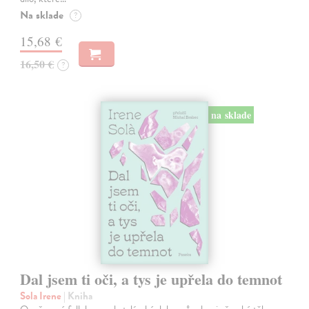
Na sklade
?
15,68 €
16,50 €
?
na sklade
Dal jsem ti oči, a tys je upřela do temnot
Sola Irene
| Kniha