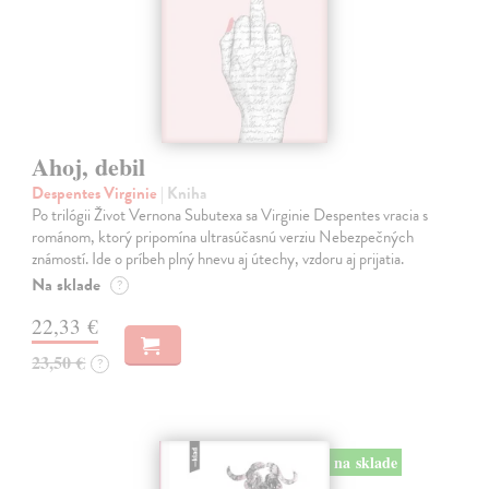
Ahoj, debil
Despentes Virginie
| Kniha
Po trilógii Život Vernona Subutexa sa Virginie Despentes vracia s
románom, ktorý pripomína ultrasúčasnú verziu Nebezpečných
známostí. Ide o príbeh plný hnevu aj útechy, vzdoru aj prijatia.
Na sklade
?
22,33 €
23,50 €
?
na sklade