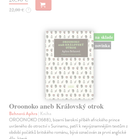
22,00 €
?
na sklade
novinka
Oroonoko aneb Královský otrok
Behnová Aphra
| Kniha
OROONOKO (1688), bizarní barokní příběh afrického prince
uvrženého do otroctví v Surinamu, patří k nejvýznamnějším textům z
období počátků britského románu, bývá označován za první anglické
dílo, které…