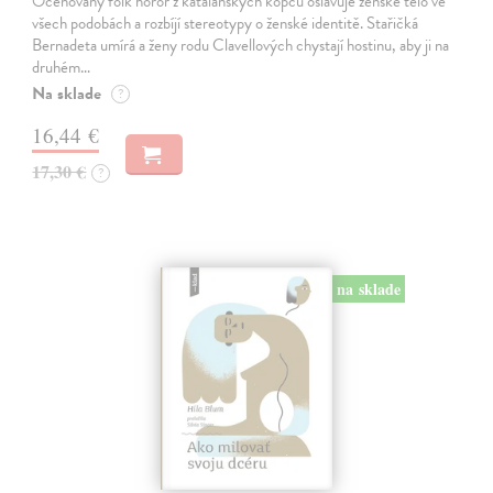
Oceňovaný folk horor z katalánských kopců oslavuje ženské tělo ve
všech podobách a rozbíjí stereotypy o ženské identitě. Stařičká
Bernadeta umírá a ženy rodu Clavellových chystají hostinu, aby ji na
druhém…
Na sklade
?
16,44 €
17,30 €
?
na sklade