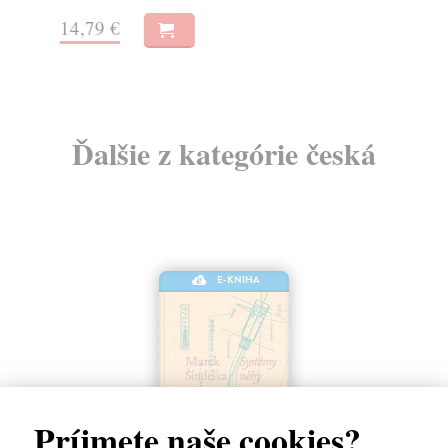
14,79 €
15
Ďalšie z kategórie česká
E-KNIHA
Príjmete naše cookies?