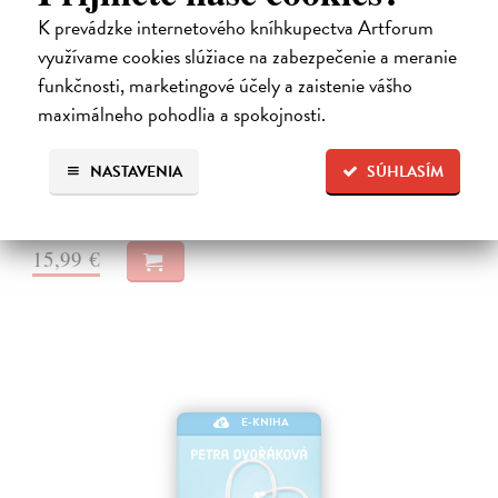
K prevádzke internetového kníhkupectva Artforum
využívame cookies slúžiace na zabezpečenie a meranie
Systémy něhy
funkčnosti, marketingové účely a zaistenie vášho
Šindelka Marek
| Elektronická kniha
maximálneho pohodlia a spokojnosti.
Román o křehkosti, opakování a hledání lidskosti ve světě, který
připomíná stroj Mladá pianistka Ada Fischerová má všechno, co by
mohlo působit jako začátek výjimečné kariéry. Talent, disciplínu i
NASTAVENIA
SÚHLASÍM
směr.…
Na stiahnutie ako
EPUB
,
MOBI
a
PDF
15,99 €
E-KNIHA