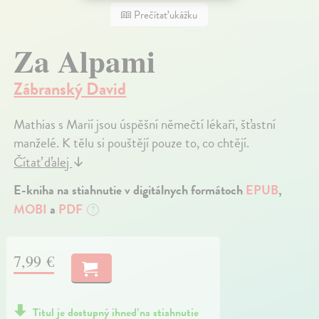
Prečítať ukážku
Za Alpami
Zábranský David
Mathias s Marií jsou úspěšní němečtí lékaři, šťastní
manželé. K tělu si pouštějí pouze to, co chtějí.
Čítať ďalej
↓
E-kniha na stiahnutie v digitálnych formátoch
EPUB
,
MOBI
a
PDF
?
7,99 €
Titul je dostupný ihneď na stiahnutie