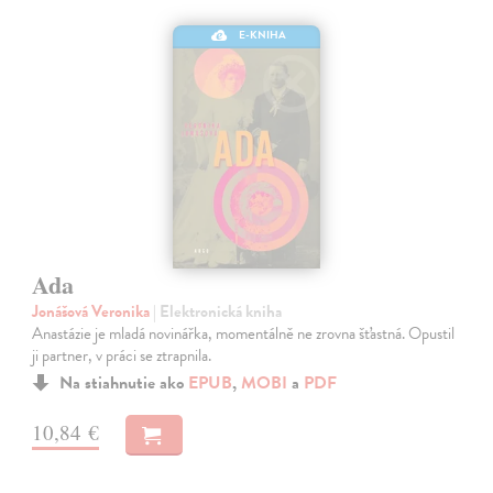
E-KNIHA
Ada
Jonášová Veronika
| Elektronická kniha
Anastázie je mladá novinářka, momentálně ne zrovna šťastná. Opustil
ji partner, v práci se ztrapnila.
Na stiahnutie ako
EPUB
,
MOBI
a
PDF
10,84 €