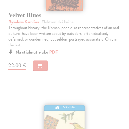
Velvet Blues
Ryvolová Karolína
| Elektronická kniha
Throughout history, the Romani people-as representatives of an oral
culture-have been written about by outsiders, often idealised,
defamed, or condemned, but seldom portrayed accurately. Only in
the last…
Na stiahnutie ako
PDF
22,00 €
E-KNIHA