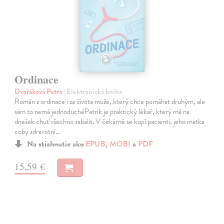
Ordinace
Dvořáková Petra
| Elektronická kniha
Román z ordinace i ze života muže, který chce pomáhat druhým, ale
sám to nemá jednoduchéPatrik je praktický lékař, který má na
dnešek chuť všechno zabalit. V čekárně se kupí pacienti, jeho matka
coby zdravotní…
Na stiahnutie ako
EPUB
,
MOBI
a
PDF
15,59 €