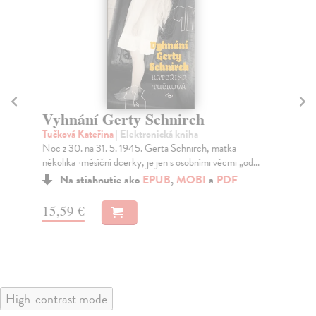
Vyhnání Gerty Schnirch
K
2
Tučková Kateřina
| Elektronická kniha
Noc z 30. na 31. 5. 1945. Gerta Schnirch, matka
Von
několika¬měsíční dcerky, je jen s osobními věcmi „od...
Rom
pro
Na stiahnutie ako
EPUB
,
MOBI
a
PDF
15,59 €
13
High-contrast mode