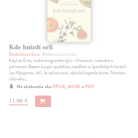
Kde hnízdí orli
Šindelářová Ema
| Elektronická kniha
Když se Ema, česká emigrantka žijící v Nizozemí, rozhodne s
partnerem Basem koupit opuštěnou usedlost ve španělských horách
Las Alpujarras, věří, že začíná nová, idylická kapitola života. Namísto
růžového…
Na stiahnutie ako
EPUB
,
MOBI
a
PDF
11,96 €