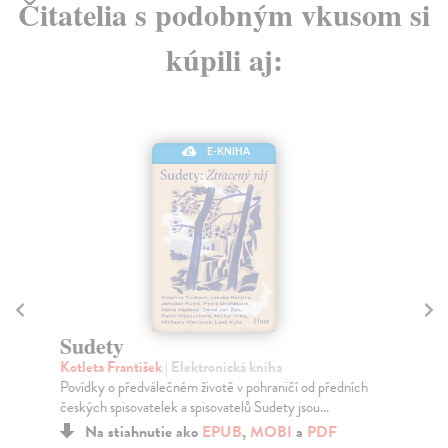
Čitatelia s podobným vkusom si
kúpili aj:
E-KNIHA
Sudety
V
Kotleta František
| Elektronická kniha
Tu
Povídky o předválečném životě v pohraničí od předních
Noc
českých spisovatelek a spisovatelů Sudety jsou...
něk
Na stiahnutie ako
EPUB
,
MOBI
a
PDF