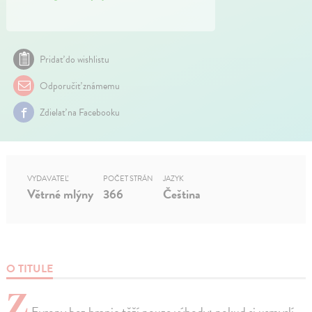
Pridať do wishlistu
Odporučiť známemu
Zdielať na Facebooku
VYDAVATEĽ
POČET STRÁN
JAZYK
Větrné mlýny
366
Čeština
O TITULE
Z
Evropy bez hranic těží pouze výhody; pokud si usmyslí,