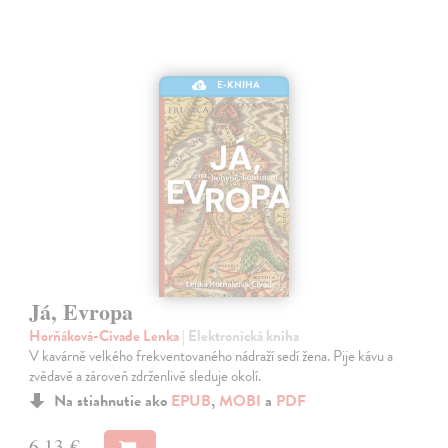
E-KNIHA
Já, Evropa
Horňáková-Civade Lenka
| Elektronická kniha
V kavárně velkého frekventovaného nádraží sedí žena. Pije kávu a
zvědavě a zároveň zdrženlivě sleduje okolí.
Na stiahnutie ako
EPUB
,
MOBI
a
PDF
6,13 €