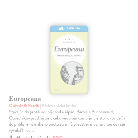
E-KNIHA
Europeana
Ouředník Patrik
| Elektronická kniha
Stavajúc do protikladu východ a západ, Barbie a Buchenwald,
Ouředníkov prúd historického vedomia komprimuje sto rokov dejín
do približne rovnakého počtu strán. S predstieranou naivitou dokáže
vyvolať hnev,…