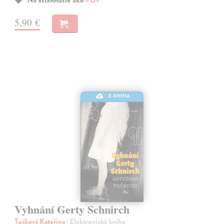
Na stiahnutie ako
PDF
5,90 €
E-KNIHA
Vyhnání Gerty Schnirch
Tučková Kateřina
| Elektronická kniha