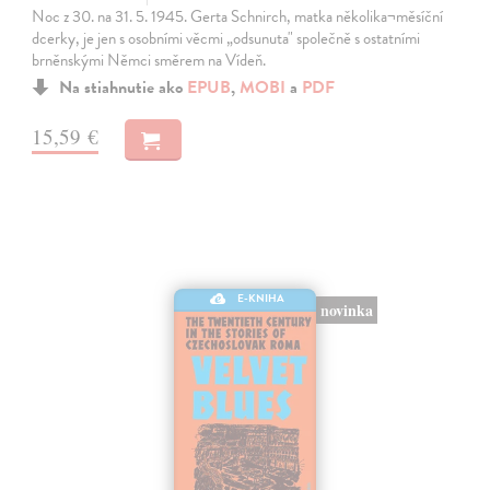
Noc z 30. na 31. 5. 1945. Gerta Schnirch, matka několika¬měsíční
dcerky, je jen s osobními věcmi „odsunuta" společně s ostatními
brněnskými Němci směrem na Vídeň.
Na stiahnutie ako
EPUB
,
MOBI
a
PDF
15,59 €
E-KNIHA
novinka