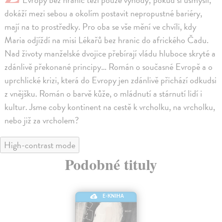
dokáží mezi sebou a okolím postavit nepropustné bariéry,
mají na to prostředky. Pro oba se vše mění ve chvíli, kdy
Maria odjíždí na misi Lékařů bez hranic do afrického Čadu.
Nad životy manželské dvojice přebírají vládu hluboce skryté a
zdánlivě překonané principy… Román o současné Evropě a o
uprchlické krizi, která do Evropy jen zdánlivě přichází odkudsi
z vnějšku. Román o barvě kůže, o mládnutí a stárnutí lidí i
kultur. Jsme coby kontinent na cestě k vrcholku, na vrcholku,
nebo již za vrcholem?
High-contrast mode
Podobné tituly
E-KNIHA