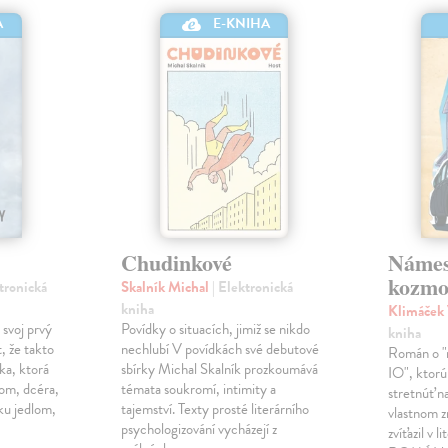
A
E-KNIHA
Chudinkové
Námes
kozmo
ktronická
Skalník Michal
| Elektronická
kniha
Klimáček
 svoj prvý
Povídky o situacích, jimiž se nikdo
kniha
, že takto
nechlubí V povídkách své debutové
Román o "n
ka, ktorá
sbírky Michal Skalník prozkoumává
IO", ktorú
lom, dcéra,
témata soukromí, intimity a
stretnúť na
ku jedlom,
tajemství. Texty prosté literárního
vlastnom z
psychologizování vycházejí z
zvíťazil v 