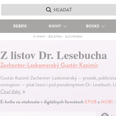
REBRÍK
KNIHY
BOOKS
E-KNIHY
-
BELETRIA
-
SLOVENSKÁ
Z listov Dr. Lesebucha
Zechenter-Laskomerský Gustáv Kazimír
Gustáv Kazimír Zechenter-Laskomerský — prozaik, publicista
cestopisov — písal často i pod pseudonymom Dr. Lesebuch. List
Čítať ďalej
↓
E-kniha na stiahnutie v digitálnych formátoch
EPUB
a
MOBI