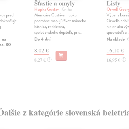
Šťastie a omyly
Listy
Hupka Gustáv
| Kniha
Orwell Geor
kov pred
Memoáre Gustáva Hupku
Výber z kore
 dokončuje
podrobne mapujú život známeho
Orwella pribli
j
básnika, redaktora,
nielen ako v
spoločenského dejateľa, pris...
spisovateľa a ..
l na
Do 4 dní
Na sklade
ca. 30
8,02 €
16,10 €
8,27 €
16,95 €
?
?
Ďalšie z kategórie slovenská beletri