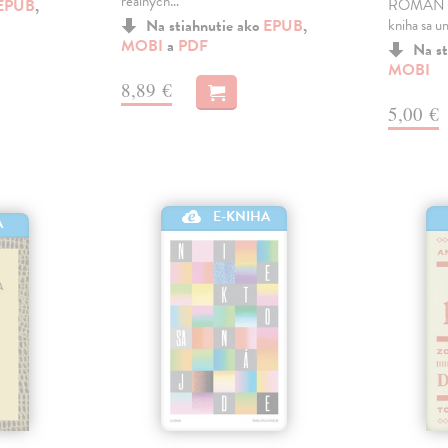
reálných…
EPUB
,
ROMÁN 20
Na stiahnutie ako
EPUB
,
kniha sa u
MOBI
a
PDF
Na st
MOBI
8,89 €
5,00 €
E-KNIHA
A