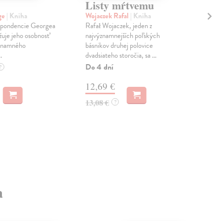
Listy mŕtvemu
Li
ge
| Kniha
Wojaczek Rafal
| Kniha
Lan
špondencie Georgea
Rafał Wojaczek, jeden z
Konc
žuje jeho osobnosť
najvýznamnejších poľských
čosi
ýznamného
básnikov druhej polovice
zaja
.
dvadsiateho storočia, sa ...
Na 
Do 4 dní
?
12
12,69 €
12,
13,08 €
?
a