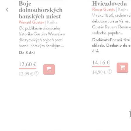
Boje
Hviezdoveda
dolnouhorských
Reuss Gustáv
| Kniha
banských miest
V roku 1856, sedem ro
debutom Julesa Verna,
Wenzel Gustáv
| Kniha
Gustáv Reuss v Revúce
k
Od publikácie uhorského
vedecko-popular...
.
historika Gustáva Wenzela o
Dodávateľ nemá titu
dóczyovských bojoch proti
sklade. Dodanie do c
hornouhorským banským ...
dní.
Do 3 dní
14,16 €
12,60 €
14,90 €
?
12,99 €
?