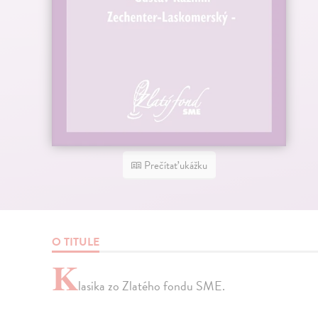
Prečítať ukážku
O TITULE
K
lasika zo Zlatého fondu SME.