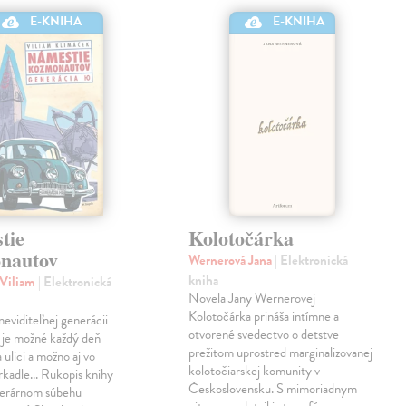
E-KNIHA
E-KNIHA
tie
Kolotočárka
nautov
Wernerová Jana
| Elektronická
kniha
 Viliam
| Elektronická
Novela Jany Wernerovej
Kolotočárka prináša intímne a
eviditeľnej generácii
otvorené svedectvo o detstve
 je možné každý deň
prežitom uprostred marginalizovanej
 ulici a možno aj vo
kolotočiarskej komunity v
rkadle... Rukopis knihy
Československu. S mimoriadnym
literárnom súbehu