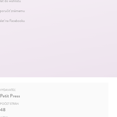
dať do wishlistu
oručiť známemu
elať na Facebooku
VYDAVATEĽ
Petit Press
POČET STRÁN
48