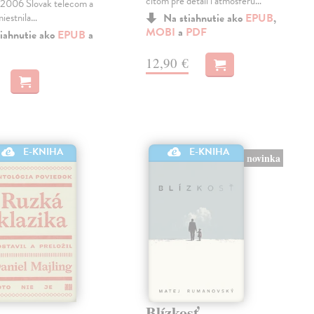
citom pre detail i atmosféru…
06 Slovak telecom a
miestnila…
Na stiahnutie ako
EPUB
,
MOBI
a
PDF
iahnutie ako
EPUB
a
12,90 €
E-KNIHA
E-KNIHA
novinka
Blízkosť