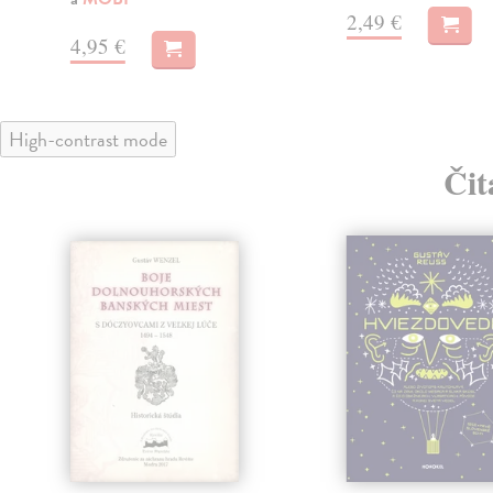
2,49 €
4,95 €
High-contrast mode
Čit