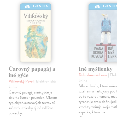
E-KNIHA
E-KNIH
Čarovný papagáj a
Iné myšlienky
iné gýče
Dobrakovová Ivana
| Ele
kniha
Vilikovský Pavel
| Elektronická
Mladé dievča, ktoré zažíva
kniha
vzťah a má nástojčivý pocit
Čarovný papagáj a iné gýče je
by to vyzerať nemalo, mat
zbierka ôsmich poviedok. Okrem
tyranizuje svoju dcéru jed
typických autorových textov sú
ktorá tyranizuje svoju mat
súčasťou zbierky aj iné zvláštne
expatka, ktorá má…
poviedky.