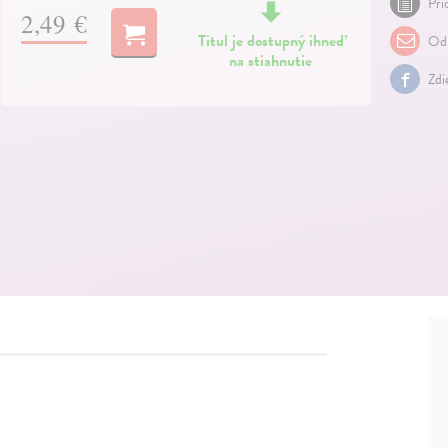
Pri
2,49 €
Titul je dostupný ihneď
Odp
na stiahnutie
Zdi