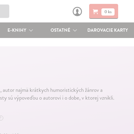
0 ks
E-KNIHY
OSTATNÉ
DAROVACIE KARTY
, autor najmä krátkych humoristických žánrov a
y sú výpoveďou o autorovi i o dobe, v ktorej vznikli.
?