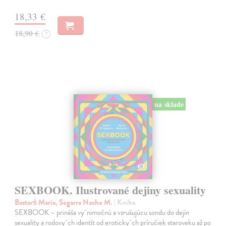
18,33 €
18,90 €
?
na sklade
SEXBOOK. Ilustrované dejiny sexuality
Bastarś María, Segarra Nacho M.
| Kniha
SEXBOOK – prináša vy´nimočnú a vzrušujúcu sondu do dejín
sexuality a rodovy´ch identít od eroticky´ch príručiek staroveku až po