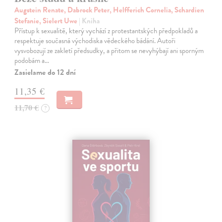
Augstein Renate, Dabrock Peter, Helfferich Cornelia, Schardien
Stefanie, Sielert Uwe
| Kniha
Přístup k sexualitě, který vychází z protestantských předpokladů a
respektuje současná východiska vědeckého bádání. Autoři
vysvobozují ze zakletí předsudky, a přitom se nevyhýbají ani sporným
podobám a…
Zasielame do 12 dní
11,35 €
11,70 €
?