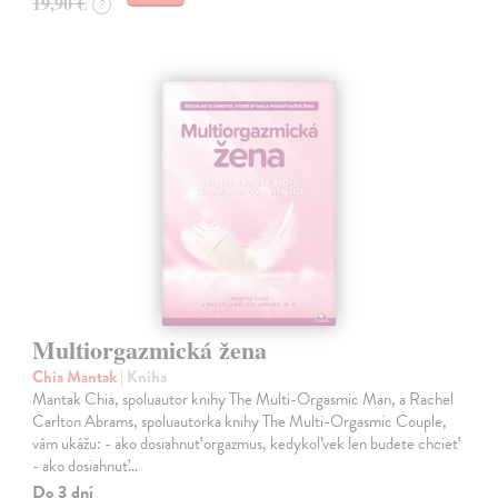
19,90 €
?
Multiorgazmická žena
Chia Mantak
| Kniha
Mantak Chia, spoluautor knihy The Multi-Orgasmic Man, a Rachel
Carlton Abrams, spoluautorka knihy The Multi-Orgasmic Couple,
vám ukážu: - ako dosiahnuť orgazmus, kedykoľvek len budete chcieť
- ako dosiahnuť…
Do 3 dní