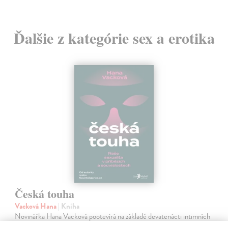
Ďalšie z kategórie sex a erotika
Česká touha
Vacková Hana
| Kniha
Novinářka Hana Vacková pootevírá na základě devatenácti intimních
zpovědí dveře do českých ložnic. Díky zasazení do širšího kontextu i