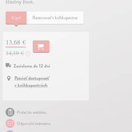
šťastný život.
Kúpiť
Rezervovať v kníhkupectve
13,68 €
14,10 €
?
Zasielame do 12 dní
Pozrieť dostupnosť
v kníhkupectvách
Pridať do wishlistu
Odporučiť známemu