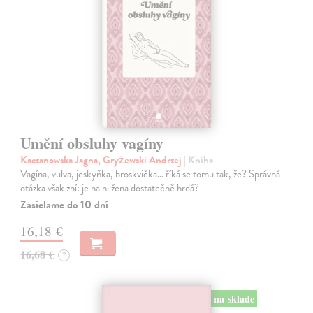
Umění obsluhy vagíny
Kaczanowska Jagna, Gryżewski Andrzej
| Kniha
Vagína, vulva, jeskyňka, broskvička... říká se tomu tak, že? Správná
otázka však zní: je na ni žena dostatečně hrdá?
Zasielame do 10 dní
16,18 €
16,68 €
?
na sklade