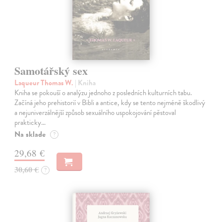
Samotářský sex
Laqueur Thomas W.
| Kniha
Kniha se pokouší o analýzu jednoho z posledních kulturních tabu.
Začíná jeho prehistorií v Bibli a antice, kdy se tento nejméně škodlivý
a nejuniverzálnější způsob sexuálního uspokojování pěstoval
prakticky…
Na sklade
?
29,68 €
30,60 €
?