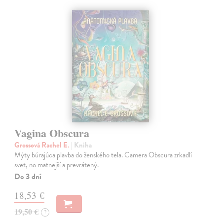
Vagina Obscura
Grossová Rachel E.
| Kniha
Mýty búrajúca plavba do ženského tela. Camera Obscura zrkadlí
svet, no matnejší a prevrátený.
Do 3 dní
18,53 €
19,50 €
?