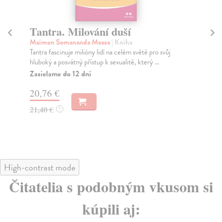
Tantra. Milování duší
P
Maimon Somananda Moses
| Kniha
Lis
Tantra fascinuje milióny lidí na celém světě pro svůj
Sam
hluboký a posvátný přístup k sexualitě, který ...
kam
Zasielame do 12 dní
Za
20,76 €
21
21,40 €
23
?
High-contrast mode
Čitatelia s podobným vkusom si
kúpili aj: