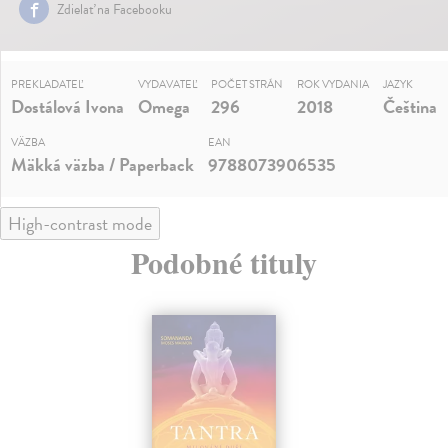
Zdielať na Facebooku
PREKLADATEĽ
VYDAVATEĽ
POČET STRÁN
ROK VYDANIA
JAZYK
Dostálová Ivona
Omega
296
2018
Čeština
VÄZBA
EAN
Mäkká väzba / Paperback
9788073906535
High-contrast mode
Podobné tituly