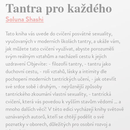
Tantra pro každého
Soluna Shashi
Tato kniha vás uvede do cvičení posvátné sexuality,
vyučovaných v moderních školách tantry, a ukáže vám,
jak můžete tato cvičení využívat, abyste porozuměli
svým reálným vztahům a nacházeli cestu k jejich
uzdravení Objevíte: - filozofii tantry, - tantru jako
duchovní cestu, - roli vztahů, lásky a intimity dle
pochopení moderních tantrických učení, - jak otevřít
své srdce sobě i druhým, - nejrůznější způsoby
tantrického zkoumání vlastní sexuality, - tantrická
cvičení, která vás povedou k vyšším stavům vědomí … a
mnoho dalších věcí! V této edici vycházejí knihy světově
uznávaných autorů, kteří se chtějí podělit o své
poznatky v oborech, důležitých pro osobní rozvoj a