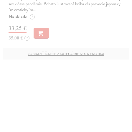
sex v čase pandémie. Bohato ilustrovaná kniha vás prevedie japonsky
´m eroticky´m…
Na sklade
?
33,25 €
35,00 €
?
ZOBRAZIŤ ĎALŠIE Z KATEGÓRIE SEX A EROTIKA