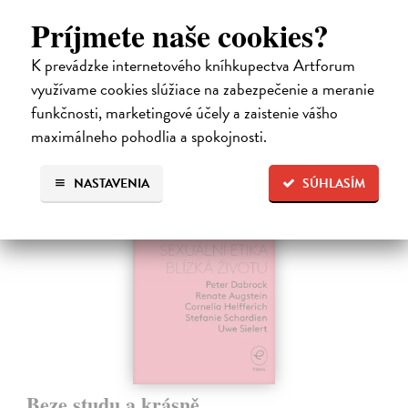
komentářům odborníků pochopíte, jak lidskou sexualitu tvoří
Príjmete naše cookies?
psychologické…
Do 3 dní
K prevádzke internetového kníhkupectva Artforum
využívame cookies slúžiace na zabezpečenie a meranie
20,47 €
funkčnosti, marketingové účely a zaistenie vášho
21,10 €
?
maximálneho pohodlia a spokojnosti.
NASTAVENIA
SÚHLASÍM
Beze studu a krásně