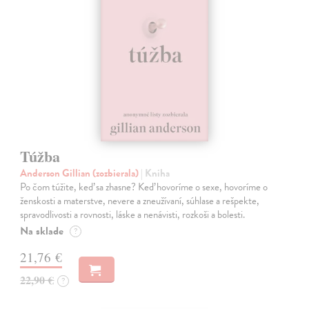
Túžba
Anderson Gillian (zozbierala)
| Kniha
Po čom túžite, keď sa zhasne? Keď hovoríme o sexe, hovoríme o
ženskosti a materstve, nevere a zneužívaní, súhlase a rešpekte,
spravodlivosti a rovnosti, láske a nenávisti, rozkoši a bolesti.
Na sklade
?
21,76 €
22,90 €
?