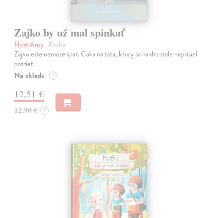
Zajko by už mal spinkať
Hest Amy
| Kniha
Zajko este nemoze spat. Caka na tata, ktory sa nanho stale neprisiel
pozriet.
Na sklade
?
12,51 €
12,90 €
?