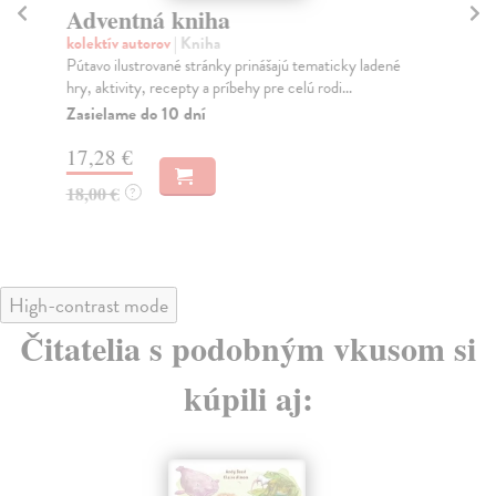
Adventná kniha
M
kolektív autorov
| Kniha
kol
Pútavo ilustrované stránky prinášajú tematicky ladené
Vit
hry, aktivity, recepty a príbehy pre celú rodi...
Pri
Zasielame do 10 dní
Za
17,28 €
12
18,00 €
12
?
High-contrast mode
Čitatelia s podobným vkusom si
kúpili aj: