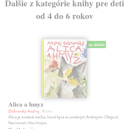
Ďalšie z kategórie knihy pre deti
od 4 do 6 rokov
na sklade
Alica a hmyz
Dúbravský Andrej
| Kniha
Alica je zvedavá mačka, ktorá býva so zvedavým Andrejom. Obaja sú
fascinovaní ríšou hmyzu.