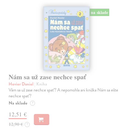
na sklade
Nám sa už zase nechce spať
Hevier Daniel
| Kniha
Vám sa už zase nechce spať? A nepomohla ani knižka Nám sa ešte
nechce spať?
Na sklade
?
12,51 €
12,90 €
?