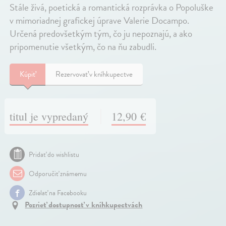
Stále živá, poetická a romantická rozprávka o Popoluške
v mimoriadnej grafickej úprave Valerie Docampo.
Určená predovšetkým tým, čo ju nepoznajú, a ako
pripomenutie všetkým, čo na ňu zabudli.
Kúpiť
Rezervovať v kníhkupectve
titul je vypredaný
12,90 €
Pridať do wishlistu
Odporučiť známemu
Zdielať na Facebooku
Pozrieť dostupnosť v kníhkupectvách