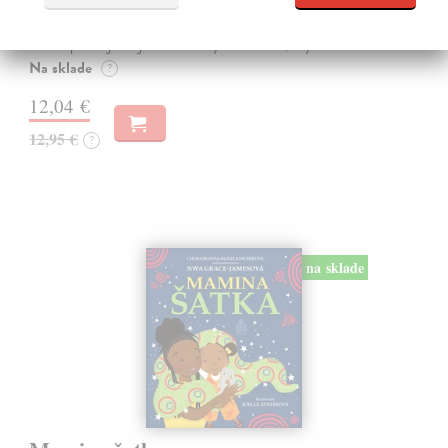
Prečítajte si obľúbenú časť úspešnej série Kroniky Narnie: Lev, šatník
a čarodejnica v novom ilustrovanom vydaní. V Európe zúri vojna a
rodičia posielajú svoje deti z Londýna na vidiek, aby ich chránili…
Na sklade
?
12,04 €
12,95 €
?
na sklade