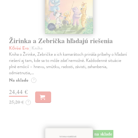
Žirinka a Zebrička hľadajú riešenia
Kőrösi Eva
| Kniha
Kniha o Žirinke, Zebričke a ich kamarátoch prináša príbehy o hľadaní
riešení aj tam, kde sa to môže zdať nemožné. Každodenné situácie
plné emócií – hnevu, smútku, radosti, závisti, zahanbenia,
odmietnutia,…
Na sklade
?
24,44 €
25,20 €
?
na sklade