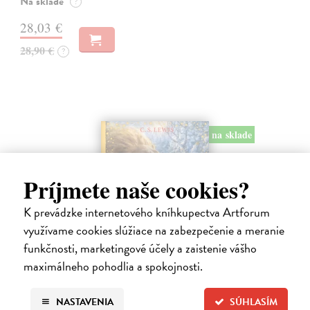
Na sklade
?
28,03 €
28,90 €
?
na sklade
Príjmete naše cookies?
K prevádzke internetového kníhkupectva Artforum
využívame cookies slúžiace na zabezpečenie a meranie
funkčnosti, marketingové účely a zaistenie vášho
Lev, šatník a čarodejnica. Kroniky
maximálneho pohodlia a spokojnosti.
Narnie (Ilustrované vydanie)
Lewis C.S.
| Kniha
NASTAVENIA
SÚHLASÍM