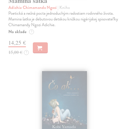
Mamina šatka
Adichie Chimamanda Ngozi
| Kniha
Poetická a nežná pocta jednoduchým radostiam rodinného života.
Mamina šatka je debutovou detskou knižkou nigérijskej spisovateľky
Chimamandy Ngozi Adichie.
Na sklade
?
14,25 €
15,00 €
?