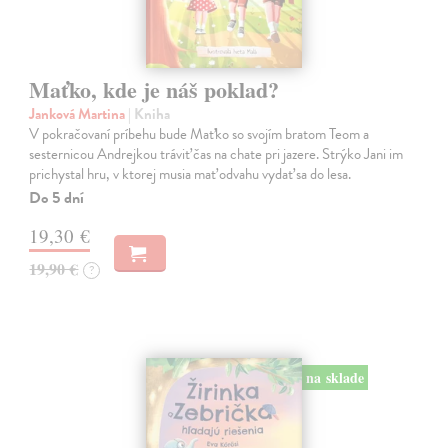
Maťko, kde je náš poklad?
Janková Martina
| Kniha
V pokračovaní príbehu bude Maťko so svojím bratom Teom a
sesternicou Andrejkou tráviť čas na chate pri jazere. Strýko Jani im
prichystal hru, v ktorej musia mať odvahu vydať sa do lesa.
Do 5 dní
19,30 €
19,90 €
?
na sklade