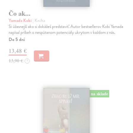
Čo ak...
Yamada Kobi
| Kniha
Si úžasnejší ako si dokážeš predstaviť. Autor bestsellerov Kobi Yamada
napísal príbeh o nespútanom potenciály ukrytom v každom z nás.
Do 5 dní
13,48 €
13,90 €
?
na sklade