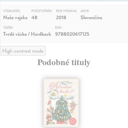
VYDAVATEĽ
POČET STRÁN
ROK VYDANIA
JAZYK
Naše vojsko
48
2018
Slovenčina
VÄZBA
EAN
Tvrdá väzba / Hardback
9788020617125
High-contrast mode
Podobné tituly