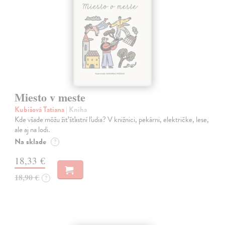
Miesto v meste
Kubišová Tatiana
| Kniha
Kde všade môžu žiť šťastní ľudia? V knižnici, pekárni, električke, lese,
ale aj na lodi.
Na sklade
?
18,33 €
18,90 €
?