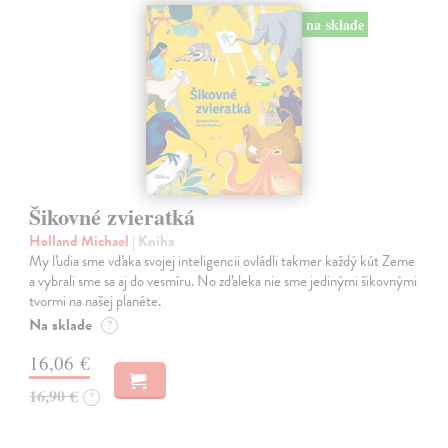
na sklade
Šikovné zvieratká
Holland Michael
| Kniha
My ľudia sme vďaka svojej inteligencii ovládli takmer každý kút Zeme
a vybrali sme sa aj do vesmíru. No zďaleka nie sme jedinými šikovnými
tvormi na našej planéte.
Na sklade
?
16,06 €
16,90 €
?