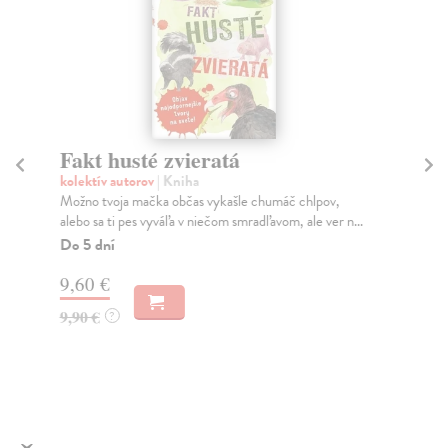
Fakt husté zvieratá
S
b
kolektív autorov
| Kniha
Možno tvoja mačka občas vykašle chumáč chlpov,
kol
alebo sa ti pes vyváľa v niečom smradľavom, ale ver n...
Kni
prí
Do 5 dní
Na
9,60 €
25
9,90 €
?