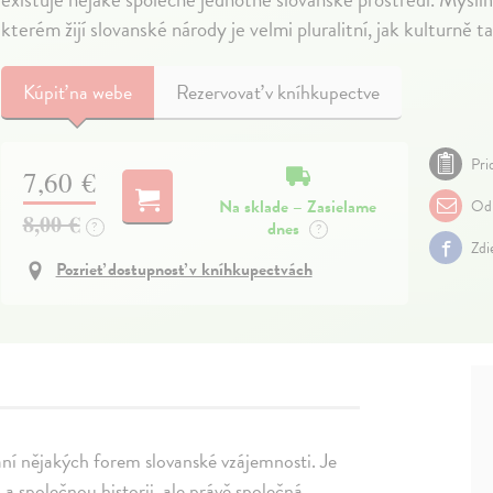
kterém žijí slovanské národy je velmi pluralitní, jak kulturně ta
Kúpiť
na webe
Rezervovať v kníhkupectve
Pri
7,60 €
Na sklade – Zasielame
Odp
8,00 €
dnes
?
?
Zdi
Pozrieť dostupnosť v kníhkupectvách
ní nějakých forem slovanské vzájemnosti. Je
společnou historii, ale právě společná