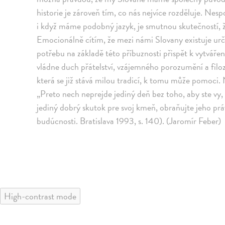
historie je zároveň tím, co nás nejvíce rozděluje. Ne
i když máme podobný jazyk, je smutnou skutečností, 
Emocionálně cítím, že mezi námi Slovany existuje ur
potřebu na základě této příbuznosti přispět k vytváře
vládne duch přátelství, vzájemného porozumění a filoz
která se již stává milou tradicí, k tomu může pomoci. 
„Preto nech neprejde jediný deň bez toho, aby ste vy
jediný dobrý skutok pre svoj kmeň, obraňujte jeho práv
budúcnosti. Bratislava 1993, s. 140). (Jaromír Feber)
High-contrast mode