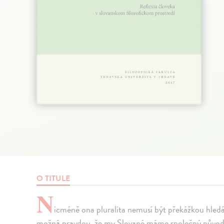
O TITULE
N
icméně ona pluralita nemusí být překážkou hledá
možná pravdou, že my Slované máme společný původ a 