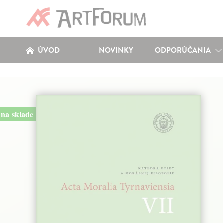
ÚVOD
NOVINKY
ODPORÚČANIA
na sklade