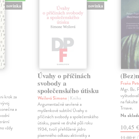
novinka
novinka
Úvahy o příčinách
(Bez)
svobody a
Fraňo Pet
společenského útisku
Mgr. Bc. 
vyštudoval 
ini krok za
Weilová Simone
| Kniha
na fakulte 
 vývoj
Argumentačně sevřené a
Trnave.
konečna a
myšlenkově subtilní Úvahy o
Na sklad
ůvodní
příčinách svobody a společenského
erární
útisku, psané ve druhé půli roku
10,45 
no vždy
1934, tvoří přehlížené jádro
písemného odkazu aktivistky a
11,00 €