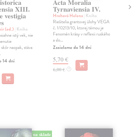
istorica
Acta Moralia
Ac
nsia XIII.
Tyrnaviensia IV.
Ty
e vestigia
Hrehová Helena
| Kniha
Hre
es
Riešitelia grantovej úlohy VEGA
Zbor
č. 1/0213/10, ktorej témou je
Soci
ír (ed.)
| Kniha
Fenomén krásy v reflexii ruského
rusk
siahne istý vek, nie
a slo...
slov
menutie
Zasielame do 14 dní
Zas
 skôr naopak, stáva
.
5,70 €
7,
o 14 dní
6,00 €
8,0
?
na sklade