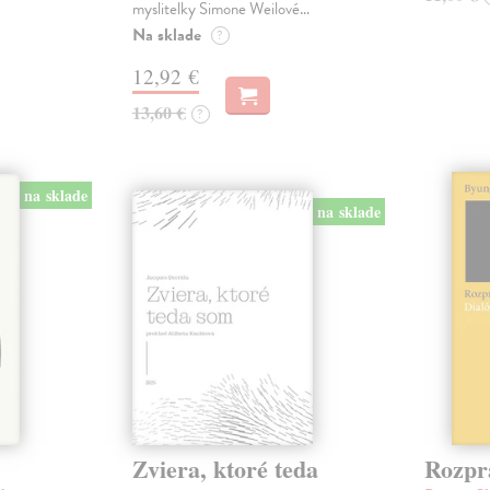
myslitelky Simone Weilové…
Na sklade
?
12,92 €
13,60 €
?
na sklade
na sklade
Zviera, ktoré teda
Rozpr