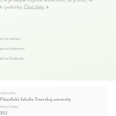
k i politicky.
Čítať ďalej
↓
dať do wishlistu
oručiť známemu
elať na Facebooku
VYDAVATEĽ
Filozofická fakulta Trnavskej univerzity
POČET STRÁN
352