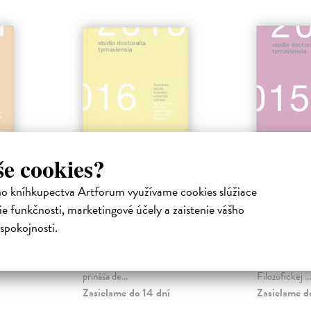
še cookies?
lia
Studia doctoralia
Studia d
ho kníhkupectva Artforum využívame cookies slúžiace
2014
Tyrnaviensia 2016
Tyrnavi
e funkčnosti, marketingové účely a zaistenie vášho
Juríková Erika
| Kniha
Juríková Eri
spokojnosti.
oralis
V poradí už šiesty zborník z
Zborník Studi
 na
doktorandského dňa Filozofickej
Tyrnaviensia 
našej
fakulty Trnavskej univerzity
výstup z 5. d
prináša de...
Filozofickej ...
Zasielame do 14 dní
Zasielame d