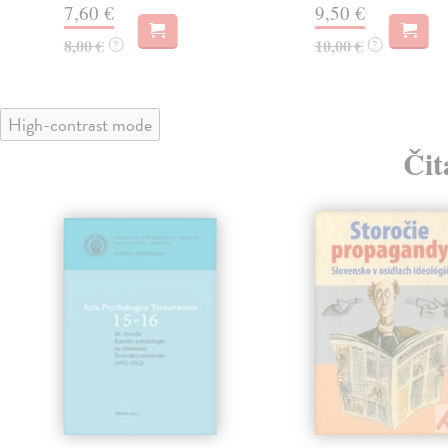
7,60 €
9,50 €
8,00 €
10,00 €
?
?
High-contrast mode
Čit
klade
nka