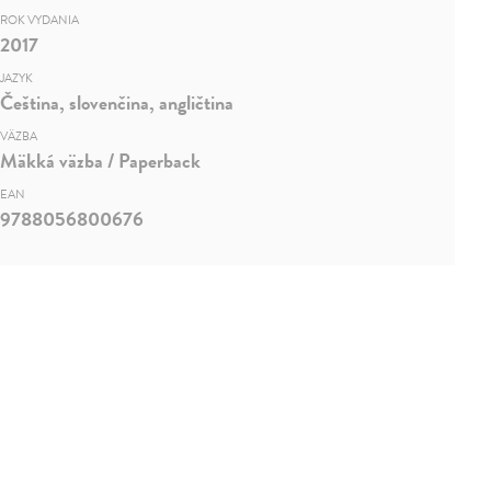
ROK VYDANIA
2017
JAZYK
Čeština, slovenčina, angličtina
VÄZBA
Mäkká väzba / Paperback
EAN
9788056800676