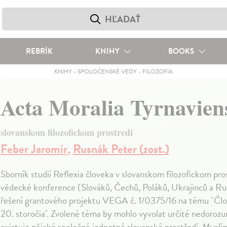
REBRÍK
KNIHY
BOOKS
KNIHY
-
SPOLOČENSKÉ VEDY
-
FILOZOFIA
Acta Moralia Tyrnavien
slovanskom filozofickom prostredí
Feber Jaromír
,
Rusnák Peter (zost.)
Sborník studií Reflexia človeka v slovanskom filozofickom pro
vědecké konference (Slováků, Čechů, Poláků, Ukrajinců a Rus
řešení grantového projektu VEGA č. 1/0375/16 na tému "Člo
20. storočia". Zvolené téma by mohlo vyvolat určité nedoroz
existuje nějaké společné jednotné slovanské prostředí. Myslím