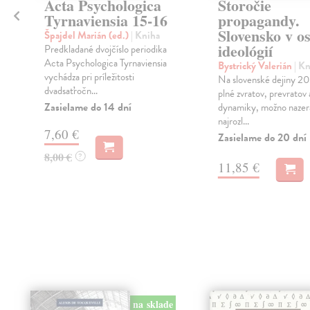
é
Acta Psychologica
Storočie
Tyrnaviensia 15-16
propagandy.
Slovensko v o
Špajdel Marián (ed.)
| Kniha
ideológií
Predkladané dvojčíslo periodika
Acta Psychologica Tyrnaviensia
Bystrický Valerián
| K
vychádza pri príležitosti
Na slovenské dejiny 20.
dvadsaťročn...
plné zvratov, prevratov 
Zasielame do 14 dní
dynamiky, možno nazera
najrozl...
7,60 €
Zasielame do 20 dní
8,00 €
?
11,85 €
na sklade