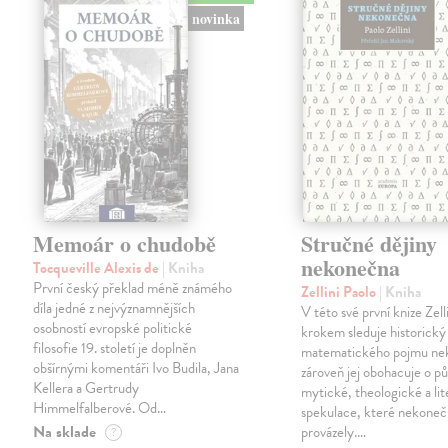
novinka
Memoár o chudobě
Stručné dějiny
nekonečna
Tocqueville Alexis de
| Kniha
První český překlad méně známého
Zellini Paolo
| Kniha
díla jedné z nejvýznamnějších
V této své první knize Zell
osobností evropské politické
krokem sleduje historický
filosofie 19. století je doplněn
matematického pojmu ne
obšírnými komentáři Ivo Budila, Jana
zároveň jej obohacuje o p
Kellera a Gertrudy
mytické, theologické a lit
Himmelfalberové. Od…
spekulace, které nekoneč
Na sklade
provázely.…
?