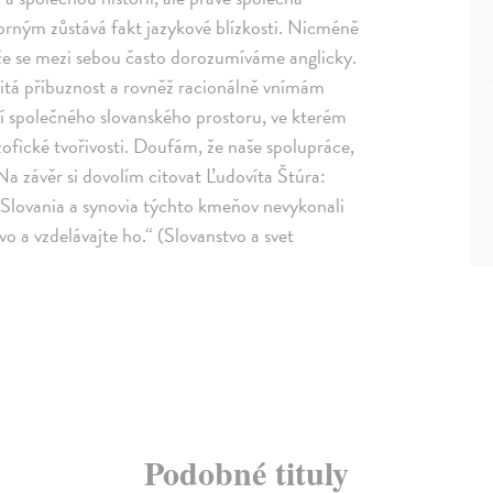
sporným zůstává fakt jazykové blízkosti. Nicméně
že se mezi sebou často dorozumíváme anglicky.
čitá příbuznost a rovněž racionálně vnímám
ní společného slovanského prostoru, ve kterém
ofické tvořivosti. Doufám, že naše spolupráce,
Na závěr si dovolím citovat Ľudovíta Štúra:
, Slovania a synovia týchto kmeňov nevykonali
o a vzdelávajte ho.“ (Slovanstvo a svet
Podobné tituly