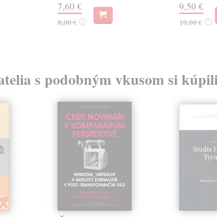
7,60 €
9,50 €
8,00 €
10,00 €
?
?
atelia s podobným vkusom si kúpili