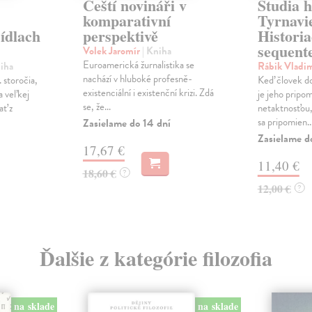
Čeští novináři v
Studia h
komparativní
Tyrnavie
sídlach
perspektivě
Historia
sequent
Volek Jaromír
| Kniha
Euroamerická žurnalistika se
niha
Rábik Vladim
nachází v hluboké profesně-
 storočia,
Keď človek do
existenciální i existenční krizi. Zdá
a veľkej
je jeho pripo
se, že...
ť z
netaktnosťou,
sa pripomien..
Zasielame do 14 dní
Zasielame d
17,67 €
11,40 €
18,60 €
?
12,00 €
?
Ďalšie z kategórie filozofia
na sklade
na sklade