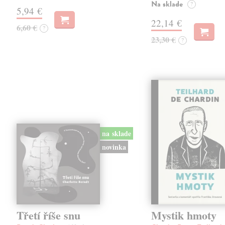
Na sklade
?
5,94 €
22,14 €
6,60 €
?
23,30 €
?
na sklade
novinka
Třetí říše snu
Mystik hmoty