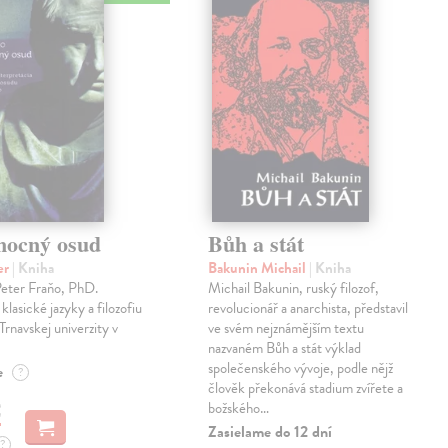
mocný osud
Bůh a stát
er
| Kniha
Bakunin Michail
| Kniha
Peter Fraňo, PhD.
Michail Bakunin, ruský filozof,
klasické jazyky a filozofiu
revolucionář a anarchista, představil
Trnavskej univerzity v
ve svém nejznámějším textu
nazvaném Bůh a stát výklad
společenského vývoje, podle nějž
e
?
člověk překonává stadium zvířete a
€
božského…
Zasielame do 12 dní
?