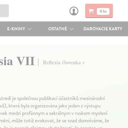
0 ks
E-KNIHY
OSTATNÉ
DAROVACIE KARTY
sia VII
Reflexia človenka v
stredí je společnou publikací účastníků mezinárodní
ů), která byla organizována jako jeden z výstupu
vek medzi profánnym a sakrálnym v ruskom myslení
umění, může totiž evokovat, že se snad domníváme, že
, že je naopak zřejmou skutečností, že prostor, ve