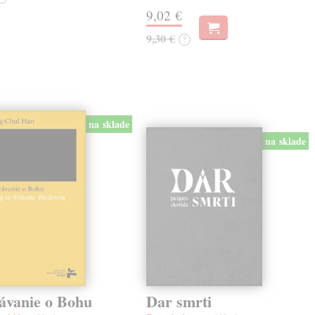
9,02 €
9,30 €
?
na sklade
na sklade
ávanie o Bohu
Dar smrti