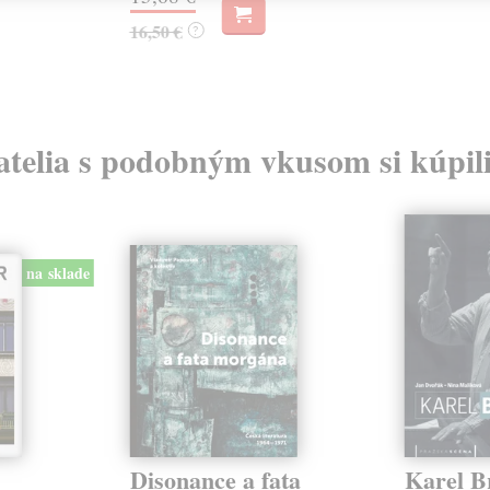
16,50 €
?
atelia s podobným vkusom si kúpili
na sklade
Disonance a fata
Karel B