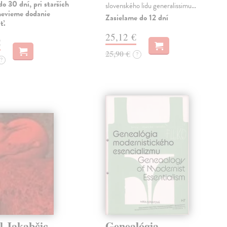
o 30 dní, pri starších
slovenského lidu generalissimu…
nevieme dodanie
Zasielame do 12 dní
ť.
25,12 €
€
25,90 €
?
?
l Jakabčic
Genealógia