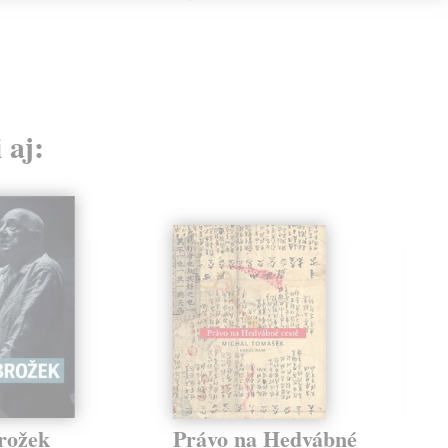
 aj:
rožek
Právo na Hedvábné
Od