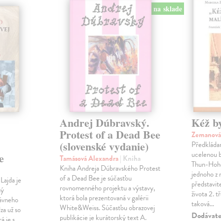
na sklade
Andrej Dúbravský.
Kéž b
Protest of a Dead Bee
Zemanová
(slovenské vydanie)
Předkládan
ucelenou b
e
Tamásová Alexandra
| Kniha
Thun-Hoh
Kniha Andreja Dúbravského Protest
jednoho z 
of a Dead Bee je súčasťou
Lajda je
představi
rovnomenného projektu a výstavy,
ný
života 2. t
ktorá bola prezentovaná v galérii
lávneho
taková…
White&Weiss. Súčasťou obrazovej
za už so
Dodávateľ
publikácie je kurátorský text A.
á je s