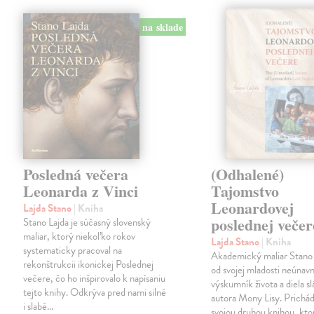
na sklade
Posledná večera
(Odhalené)
Leonarda z Vinci
Tajomstvo
Leonardovej
Lajda Stano
| Kniha
poslednej večer
Stano Lajda je súčasný slovenský
maliar, ktorý niekoľko rokov
Lajda Stano
| Kniha
systematicky pracoval na
Akademický maliar Stano 
rekonštrukcii ikonickej Poslednej
od svojej mladosti neúnav
večere, čo ho inšpirovalo k napísaniu
výskumník života a diela s
tejto knihy. Odkrýva pred nami silné
autora Mony Lisy. Prichád
i slabé…
svojou druhou knihou, ktor