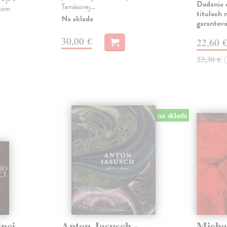
Dodanie d
Tamásovej…
ktom
tituloch 
Na sklade
garantova
30,00 €
22,60 
23,30 €
na sklade
nci.
Anton Jasusch -
Micha