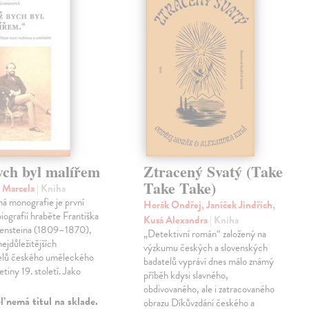
ych byl malířem
Ztracený Svatý (Take
Take Take)
 Marcela
| Kniha
á monografie je první
Horák Ondřej, Janíček Jindřich,
iografií hraběte Františka
Kusá Alexandra
| Kniha
ensteina (1809–1870),
„Detektivní román“ založený na
nejdůležitějších
výzkumu českých a slovenských
telů českého uměleckého
badatelů vypráví dnes málo známý
řetiny 19. století. Jako
příběh kdysi slavného,
obdivovaného, ale i zatracovaného
 nemá titul na sklade.
obrazu Díkůvzdání českého a