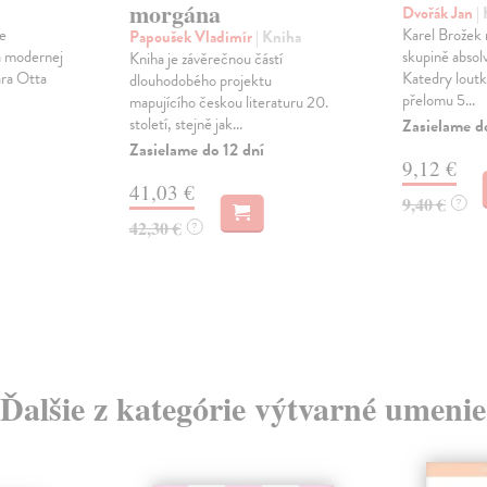
morgána
Dvořák Jan
|
ie
Karel Brožek 
Papoušek Vladimír
| Kniha
a modernej
skupině absol
Kniha je závěrečnou částí
ára Otta
Katedry lout
dlouhodobého projektu
přelomu 5...
mapujícího českou literaturu 20.
století, stejně jak...
Zasielame d
Zasielame do 12 dní
9,12 €
41,03 €
9,40 €
?
42,30 €
?
Ďalšie z kategórie výtvarné umenie