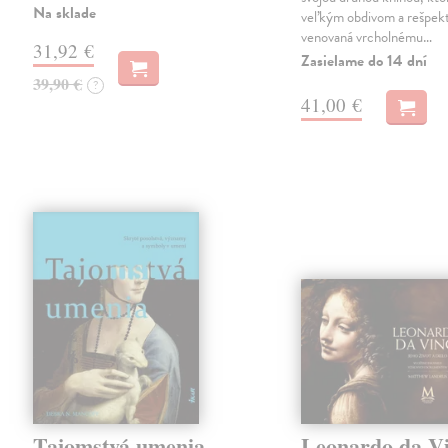
Na sklade
veľkým obdivom a rešpe
venovaná vrcholnému…
31,92 €
Zasielame do 14 dní
39,90 €
?
41,00 €
Tajomstvá umenia
Leonardo da Vi