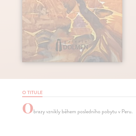
O TITULE
O
brazy vznikly během posledního pobytu v Peru.