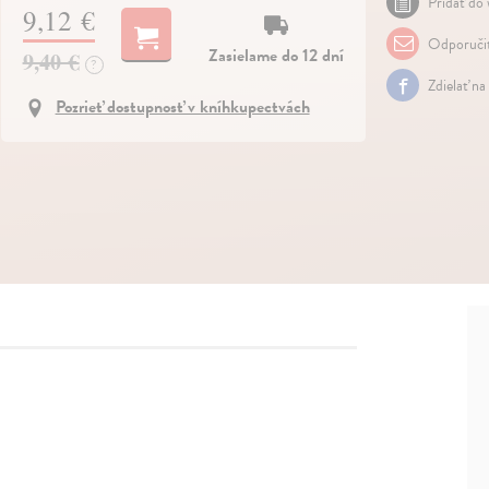
Pridať do 
9,12 €
Odporuči
Zasielame do 12 dní
9,40 €
?
Zdielať na
Pozrieť dostupnosť v kníhkupectvách