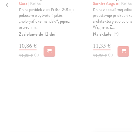
Gato
| Kniha
Sarnitz August
| Kniha
Kniha povídek z let 1986–2015 je
Kniha z populárnej edíc
pokusem o vytvoření jakési
predstavuje priekopník
„holografické mandaly“, jejímž
architektúry evolucion
ústředním...
Wagnera. Z...
Zasielame do 12 dní
Na sklade
?
10,86 €
11,35 €
11,20 €
11,95 €
?
?