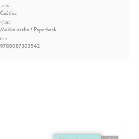
JAZYK
Čeština
VÄZBA
Mäkká väzba / Paperback
EAN
9788087303542