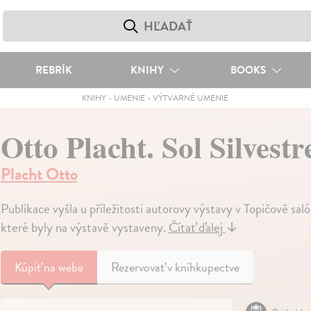
REBRÍK
KNIHY
BOOKS
KNIHY
-
UMENIE
-
VÝTVARNÉ UMENIE
Otto Placht. Sol Silvestr
Placht Otto
Publikace vyšla u příležitosti autorovy výstavy v Topičově sa
které byly na výstavě vystaveny.
Čítať ďalej
↓
Kúpiť
na webe
Rezervovať v kníhkupectve