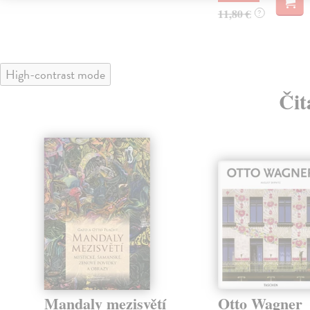
11,80 €
?
High-contrast mode
Čit
Mandaly mezisvětí
Otto Wagner