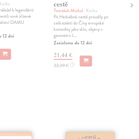
cestě
vy
 Kniha
náležel k legendární
Tomášek Michal
| Kniha
Ho
ventů nově zřízené
Po Hedvábné cestě proudily po
Král
kářství DAMU
celá staletí do Číny evropské
touž
komodity jako sklo, objevy v
jako
geometrii č...
Dese
o 12 dní
Zasielame do 12 dní
Dod
skl
21,44 €
sta
dod
22,10 €
?
22
23,