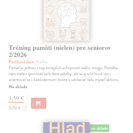
Tréning pamäti (nielen) pre seniorov
2/2026
Pavlíková Jana
| Kniha
Pamäť je jednou z najcennejších schopností nášho mozgu. Pomáha
nám nielen spomínať na krásne zážitky, ale sa aj učiť nové veci,
orientovať sa v každodennom živote a udržiavať našu myseľ aktívnu.
Na sklade
3,59 €
3,70 €
?
na sklade