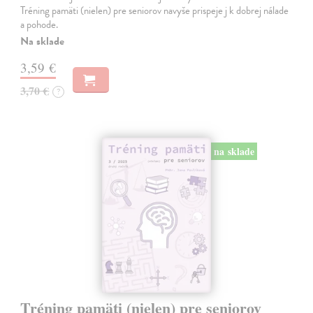
Tréning pamäti (nielen) pre seniorov navyše prispeje j k dobrej nálade
a pohode.
Na sklade
3,59 €
3,70 €
?
na sklade
Tréning pamäti (nielen) pre seniorov