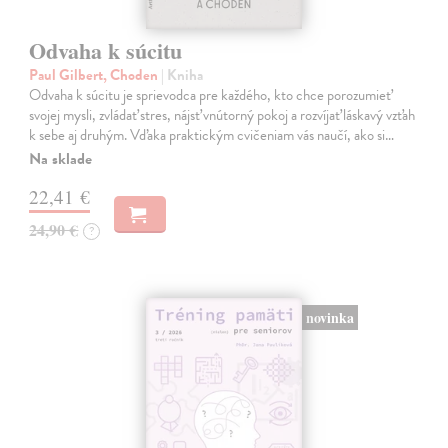
Odvaha k súcitu
Paul Gilbert, Choden
| Kniha
Odvaha k súcitu je sprievodca pre každého, kto chce porozumieť
svojej mysli, zvládať stres, nájsť vnútorný pokoj a rozvíjať láskavý vzťah
k sebe aj druhým. Vďaka praktickým cvičeniam vás naučí, ako si…
Na sklade
22,41 €
24,90 €
?
novinka