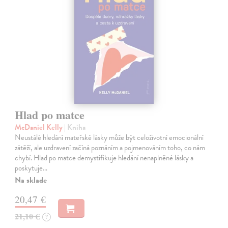
Hlad po matce
McDaniel Kelly
| Kniha
Neustálé hledání mateřské lásky může být celoživotní emocionální
zátěží, ale uzdravení začíná poznáním a pojmenováním toho, co nám
chybí. Hlad po matce demystifikuje hledání nenaplněné lásky a
poskytuje…
Na sklade
20,47 €
21,10 €
?