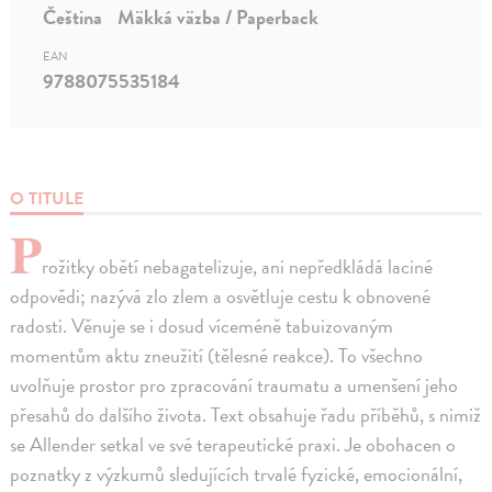
Čeština
Mäkká väzba / Paperback
EAN
9788075535184
O TITULE
P
rožitky obětí nebagatelizuje, ani nepředkládá laciné
odpovědi; nazývá zlo zlem a osvětluje cestu k obnovené
radosti. Věnuje se i dosud víceméně tabuizovaným
momentům aktu zneužití (tělesné reakce). To všechno
uvolňuje prostor pro zpracování traumatu a umenšení jeho
přesahů do dalšího života. Text obsahuje řadu příběhů, s nimiž
se Allender setkal ve své terapeutické praxi. Je obohacen o
poznatky z výzkumů sledujících trvalé fyzické, emocionální,