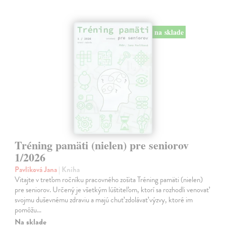
na sklade
Tréning pamäti (nielen) pre seniorov
1/2026
Pavlíková Jana
| Kniha
Vitajte v treťom ročníku pracovného zošita Tréning pamäti (nielen)
pre seniorov. Určený je všetkým lúštiteľom, ktorí sa rozhodli venovať
svojmu duševnému zdraviu a majú chuť zdolávať výzvy, ktoré im
pomôžu…
Na sklade