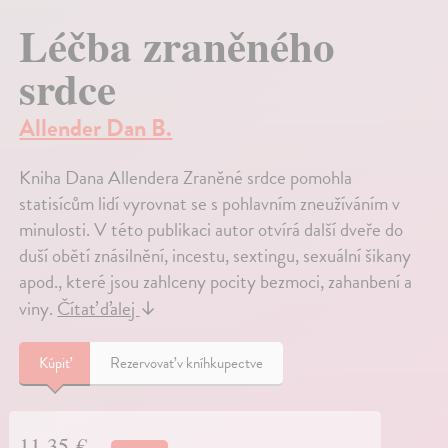
Léčba zraněného
srdce
Allender Dan B.
Kniha Dana Allendera Zraněné srdce pomohla
statisícům lidí vyrovnat se s pohlavním zneužíváním v
minulosti. V této publikaci autor otvírá další dveře do
duší obětí znásilnění, incestu, sextingu, sexuální šikany
apod., které jsou zahlceny pocity bezmoci, zahanbení a
viny.
Čítať ďalej
↓
Kúpiť
Rezervovať v kníhkupectve
11,35 €