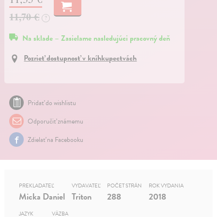
11,70 €
?
Na sklade – Zasielame nasledujúci pracovný deň
Pozrieť dostupnosť v kníhkupectvách
Pridať do wishlistu
Odporučiť známemu
Zdielať na Facebooku
PREKLADATEĽ
VYDAVATEĽ
POČET STRÁN
ROK VYDANIA
Micka Daniel
Triton
288
2018
JAZYK
VÄZBA