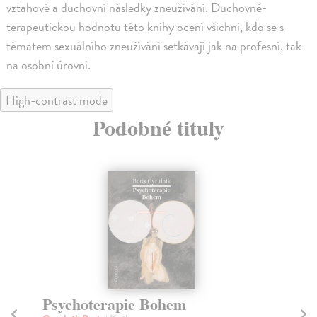
vztahové a duchovní následky zneužívání. Duchovně-
terapeutickou hodnotu této knihy ocení všichni, kdo se s
tématem sexuálního zneužívání setkávají jak na profesní, tak
na osobní úrovni.
High-contrast mode
Podobné tituly
Léčba Schopenhauerem
L