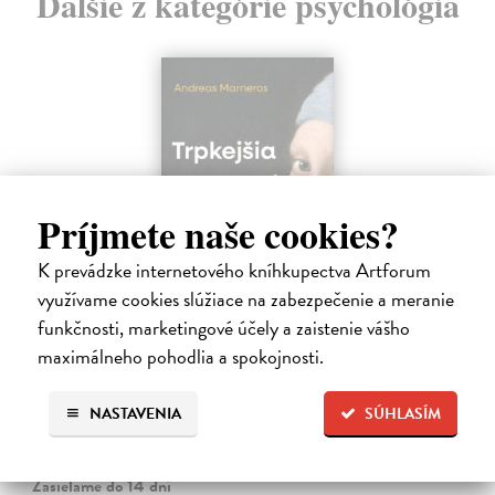
Ďalšie z kategórie psychológia
Príjmete naše cookies?
K prevádzke internetového kníhkupectva Artforum
využívame cookies slúžiace na zabezpečenie a meranie
funkčnosti, marketingové účely a zaistenie vášho
Trpkejšia ako smrť je žena
maximálneho pohodlia a spokojnosti.
Marneros Andreas
| Kniha
JE TO MOŽNO NAJVÄČŠIA REVOLÚCIA NAŠICH DNÍ:
NASTAVENIA
SÚHLASÍM
rovnocennosť a rovnoprávnosť ženy a muža. Vojna a mier medzi
pohlaviami sa však nezačali feminizmom 20. storočia, ale ich
spolužitím.
Zasielame do 14 dní