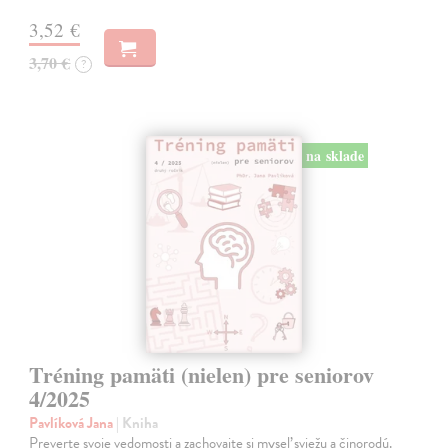
3,52 €
3,70 €
?
na sklade
Tréning pamäti (nielen) pre seniorov
4/2025
Pavlíková Jana
| Kniha
Preverte svoje vedomosti a zachovajte si myseľ sviežu a činorodú.