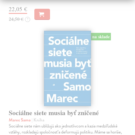
22,05 €
24,50 €
?
na sklade
Sociálne siete musia byť zničené
Marec Samo
| Kniha
Sociálne siete nám ubližujú ako jednotlivcom a kazia medziľudské
vzťahy, rozkladajú spoločnosť a deformujú politiku. Máme sa horšie,