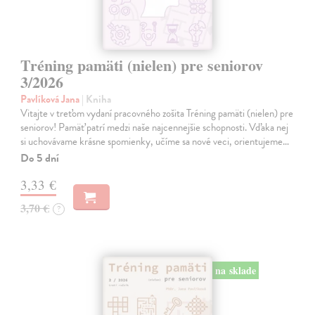
Tréning pamäti (nielen) pre seniorov
3/2026
Pavlíková Jana
| Kniha
Vitajte v treťom vydaní pracovného zošita Tréning pamäti (nielen) pre
seniorov! Pamäť patrí medzi naše najcennejšie schopnosti. Vďaka nej
si uchovávame krásne spomienky, učíme sa nové veci, orientujeme…
Do 5 dní
3,33 €
3,70 €
?
na sklade