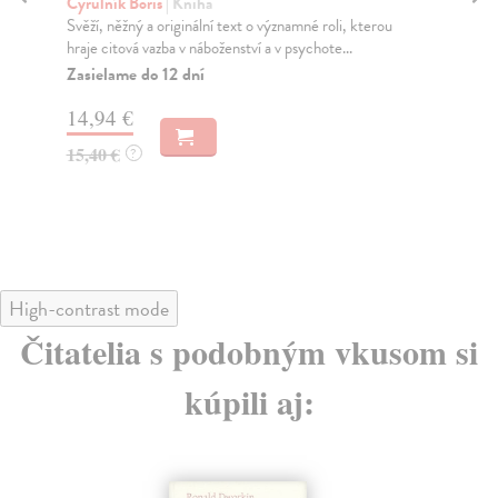
Yalom Irvin D.
| Kniha
Lev
V době, kdy konfrontace s tématem smrti přiměje
Mát
významného psychiatra Hertzfelda zamýšlet se nad
být
smy...
Za
Do 5 dní
12
19,59 €
12
20,20 €
?
High-contrast mode
Čitatelia s podobným vkusom si
kúpili aj: