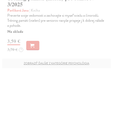
3/2025
Pavlíková Jana
| Kniha
Preverte svoje vedomosti a zachovajte si myseľ sviežu a činorodú.
Tréning pamäti (nielen) pre seniorov navyše prispeje j k dobrej nálade
a pohode.
Na sklade
3,59 €
3,70 €
?
ZOBRAZIŤ ĎALŠIE Z KATEGÓRIE PSYCHOLÓGIA