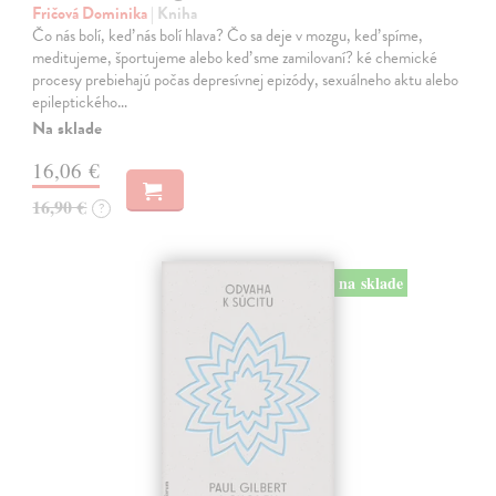
Fričová Dominika
| Kniha
Čo nás bolí, keď nás bolí hlava? Čo sa deje v mozgu, keď spíme,
meditujeme, športujeme alebo keď sme zamilovaní? ké chemické
procesy prebiehajú počas depresívnej epizódy, sexuálneho aktu alebo
epileptického…
Na sklade
16,06 €
16,90 €
?
na sklade