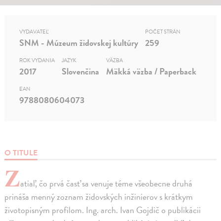
VYDAVATEĽ
POČET STRÁN
SNM - Múzeum židovskej kultúry
259
ROK VYDANIA
JAZYK
VÄZBA
2017
Slovenčina
Mäkká väzba / Paperback
EAN
9788080604073
O TITULE
Z
atiaľ, čo prvá časť sa venuje téme všeobecne druhá
prináša menný zoznam židovských inžinierov s krátkym
životopisným profilom. Ing. arch. Ivan Gojdič o publikácii