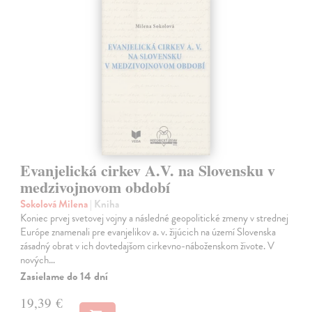
Evanjelická cirkev A.V. na Slovensku v
medzivojnovom období
Sokolová Milena
| Kniha
Koniec prvej svetovej vojny a následné geopolitické zmeny v strednej
Európe znamenali pre evanjelikov a. v. žijúcich na území Slovenska
zásadný obrat v ich dovtedajšom cirkevno-náboženskom živote. V
nových…
Zasielame do 14 dní
19,39 €