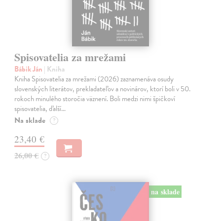
Spisovatelia za mrežami
Bábik Ján
| Kniha
Kniha Spisovatelia za mrežami (2026) zaznamenáva osudy
slovenských literátov, prekladateľov a novinárov, ktorí boli v 50.
rokoch minulého storočia väznení. Boli medzi nimi špičkoví
spisovatelia, ďalší…
Na sklade
?
23,40 €
26,00 €
?
na sklade