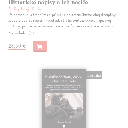
Historické nápisy a ich nosiče
Šedivý Juraj
| Kniha
Po nemeckej a francúzskej príručke epigrafie (historickej disciplíny
zaoberajúcej sa nápismi) vychádza tretia syntéza vývoja nápisovej
kultúry, primárne zameraná na územie Slovenska a blízke okolie, s…
Na sklade
?
28,30 €
novinka