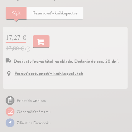
Kúpiť
Rezervovať v kníhkupectve
17,27 €
17,80 €
?
Dodávateľ nemá titul na sklade. Dodanie do cca. 30 dní.
Pozrieť dostupnosť v kníhkupectvách
Pridať do wishlistu
Odporučiť známemu
Zdielať na Facebooku