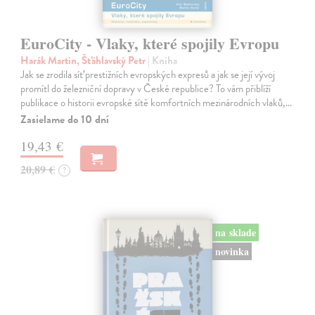
EuroCity - Vlaky, které spojily Evropu
Harák Martin, Šťáhlavský Petr
| Kniha
Jak se zrodila síť prestižních evropských expresů a jak se její vývoj
promítl do železniční dopravy v České republice? To vám přiblíží
publikace o historii evropské sítě komfortních mezinárodních vlaků,…
Zasielame do 10 dní
19,43 €
20,89 €
?
na sklade
novinka