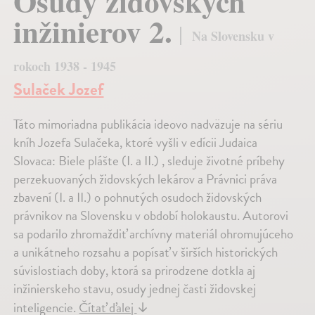
Osudy židovských
inžinierov 2.
Na Slovensku v
rokoch 1938 - 1945
Sulaček Jozef
Táto mimoriadna publikácia ideovo nadväzuje na sériu
kníh Jozefa Sulačeka, ktoré vyšli v edícii Judaica
Slovaca: Biele plášte (I. a II.) , sleduje životné príbehy
perzekuovaných židovských lekárov a Právnici práva
zbavení (I. a II.) o pohnutých osudoch židovských
právnikov na Slovensku v období holokaustu. Autorovi
sa podarilo zhromaždiť archívny materiál ohromujúceho
a unikátneho rozsahu a popísať v širších historických
súvislostiach doby, ktorá sa prirodzene dotkla aj
inžinierskeho stavu, osudy jednej časti židovskej
inteligencie.
Čítať ďalej
↓