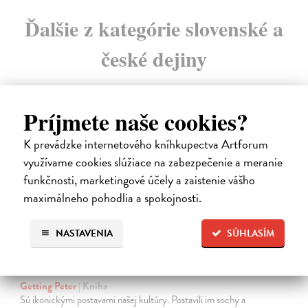
Ďalšie z kategórie slovenské a
české dejiny
Príjmete naše cookies?
na sklade
K prevádzke internetového kníhkupectva Artforum
využívame cookies slúžiace na zabezpečenie a meranie
funkčnosti, marketingové účely a zaistenie vášho
maximálneho pohodlia a spokojnosti.
NASTAVENIA
SÚHLASÍM
Studne mútne
Getting Peter
| Kniha
Sú ikonickými postavami našej kultúry. Postavili im sochy a