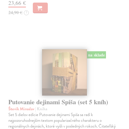
23,66 €
24,90 €
?
na sklade
Putovanie dejinami Spiša (set 5 kníh)
Števík Miroslav
| Kniha
Set 5 dielov edície Putovanie dejinami Spiša sa radí k
najpozoruhodnejším textom popularizačného charakteru o
regionálnych dejinách, ktoré vyšli v posledných rokoch. Čitateľský