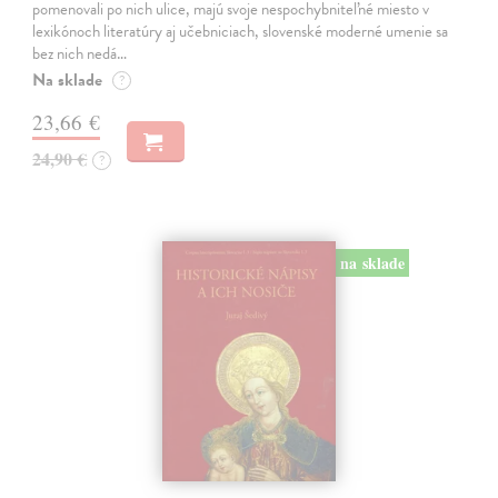
pomenovali po nich ulice, majú svoje nespochybniteľné miesto v
lexikónoch literatúry aj učebniciach, slovenské moderné umenie sa
bez nich nedá…
Na sklade
?
23,66 €
24,90 €
?
na sklade