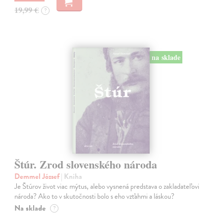
19,99 €
?
na sklade
Štúr. Zrod slovenského národa
Demmel József
| Kniha
Je Štúrov život viac mýtus, alebo vysnená predstava o zakladateľovi
národa? Ako to v skutočnosti bolo s eho vzťahmi a láskou?
Na sklade
?