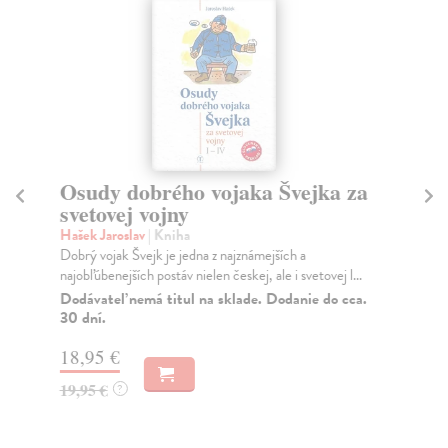
Osudy dobrého vojaka Švejka za
C
svetovej vojny
hi
Hašek Jaroslav
| Kniha
Ko
Dobrý vojak Švejk je jedna z najznámejších a
Výk
najobľúbenejších postáv nielen českej, ale i svetovej l...
kto
Dodávateľ nemá titul na sklade. Dodanie do cca.
Za
30 dní.
7,
18,95 €
8,
19,95 €
?