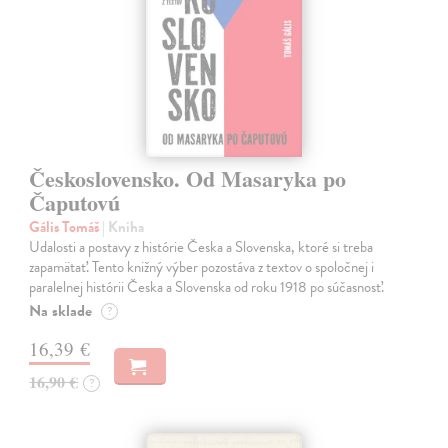
Československo. Od Masaryka po
Čaputovú
Gális Tomáš
| Kniha
Udalosti a postavy z histórie Česka a Slovenska, ktoré si treba
zapamätať. Tento knižný výber pozostáva z textov o spoločnej i
paralelnej histórii Česka a Slovenska od roku 1918 po súčasnosť.
Na sklade
?
16,39 €
16,90 €
?