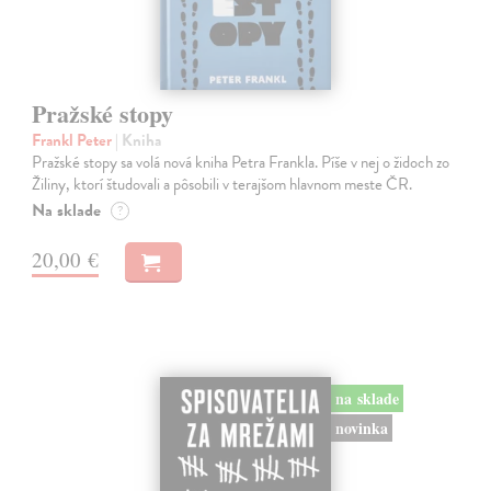
Pražské stopy
Frankl Peter
| Kniha
Pražské stopy sa volá nová kniha Petra Frankla. Píše v nej o židoch zo
Žiliny, ktorí študovali a pôsobili v terajšom hlavnom meste ČR.
Na sklade
?
20,00 €
na sklade
novinka