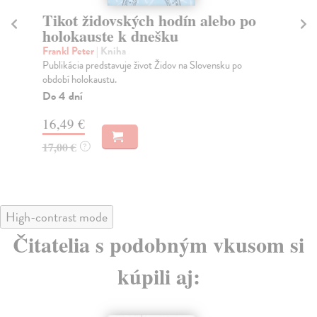
Tikot židovských hodín alebo po
Ž
holokauste k dnešku
Skl
Seč
Frankl Peter
| Kniha
Dôv
Publikácia predstavuje život Židov na Slovensku po
období holokaustu.
Na
Do 4 dní
18
16,49 €
19
17,00 €
?
High-contrast mode
Čitatelia s podobným vkusom si
kúpili aj: