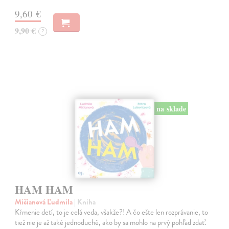
9,60 €
9,90 €
?
na sklade
HAM HAM
Mičianová Ľudmila
| Kniha
Kŕmenie detí, to je celá veda, všakže?! A čo ešte len rozprávanie, to
tiež nie je až také jednoduché, ako by sa mohlo na prvý pohľad zdať.