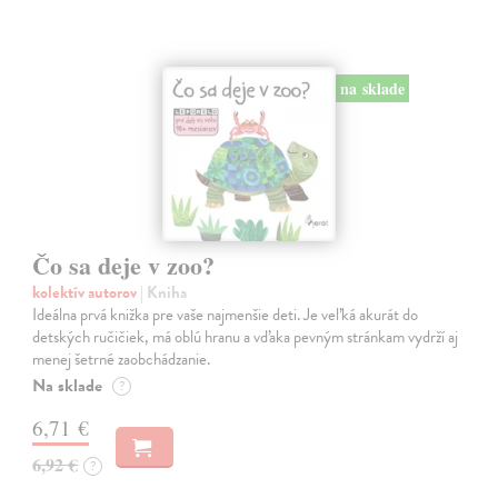
na sklade
Čo sa deje v zoo?
kolektív autorov
| Kniha
Ideálna prvá knižka pre vaše najmenšie deti. Je veľká akurát do
detských ručičiek, má oblú hranu a vďaka pevným stránkam vydrží aj
menej šetrné zaobchádzanie.
Na sklade
?
6,71 €
6,92 €
?