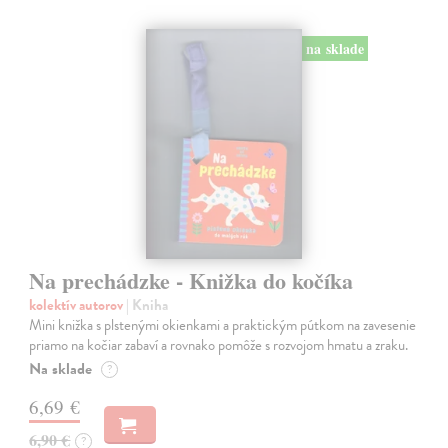
na sklade
Na prechádzke - Knižka do kočíka
kolektív autorov
| Kniha
Mini knižka s plstenými okienkami a praktickým pútkom na zavesenie
priamo na kočiar zabaví a rovnako pomôže s rozvojom hmatu a zraku.
Na sklade
?
6,69 €
6,90 €
?