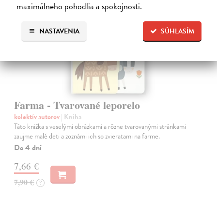
maximálneho pohodlia a spokojnosti.
NASTAVENIA
SÚHLASÍM
Farma - Tvarované leporelo
kolektív autorov
| Kniha
Táto knižka s veselými obrázkami a rôzne tvarovanými stránkami
zaujme malé deti a zoznámi ich so zvieratami na farme.
Do 4 dní
7,66 €
7,90 €
?