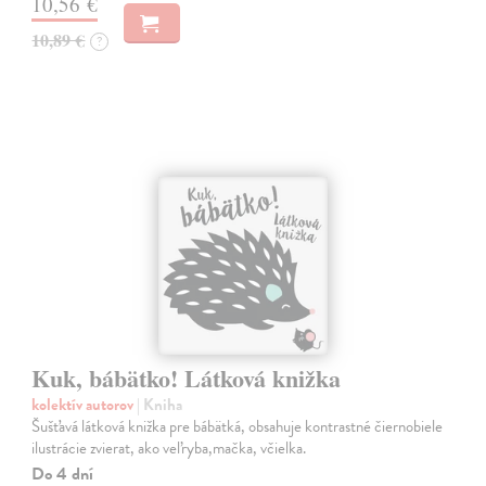
10,56 €
10,89 €
?
Kuk, bábätko! Látková knižka
kolektív autorov
| Kniha
Šušťavá látková knižka pre bábätká, obsahuje kontrastné čiernobiele
ilustrácie zvierat, ako veľryba,mačka, včielka.
Do 4 dní