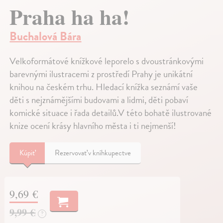
Praha ha ha!
Buchalová Bára
Velkoformátové knížkové leporelo s dvoustránkovými
barevnými ilustracemi z prostředí Prahy je unikátní
knihou na českém trhu. Hledací knížka seznámí vaše
děti s nejznámějšími budovami a lidmi, děti pobaví
komické situace i řada detailů.V této bohatě ilustrované
knize ocení krásy hlavního města i ti nejmenší!
Kúpiť
Rezervovať v kníhkupectve
9,69 €
9,99 €
?