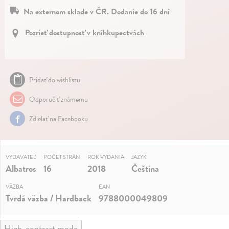
Na externom sklade v ČR. Dodanie do 16 dní
Pozrieť dostupnosť v kníhkupectvách
Pridať do wishlistu
Odporučiť známemu
Zdielať na Facebooku
VYDAVATEĽ
POČET STRÁN
ROK VYDANIA
JAZYK
Albatros
16
2018
Čeština
VÄZBA
EAN
Tvrdá väzba / Hardback
9788000049809
High-contrast mode