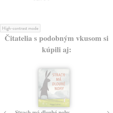
High-contrast mode
Čitatelia s podobným vkusom si
kúpili aj:
Strach má dlouhé nohy
A