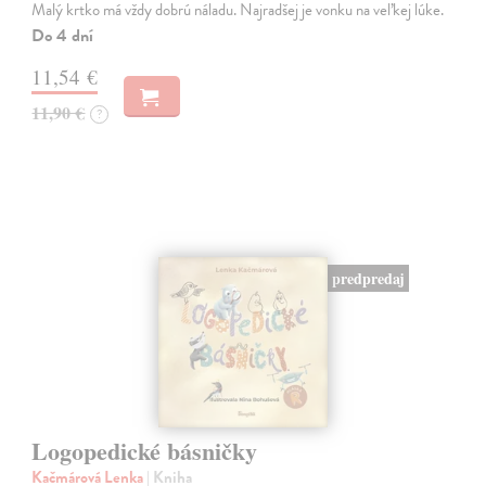
Malý krtko má vždy dobrú náladu. Najradšej je vonku na veľkej lúke.
Do 4 dní
11,54 €
11,90 €
?
predpredaj
Logopedické básničky
Kačmárová Lenka
| Kniha