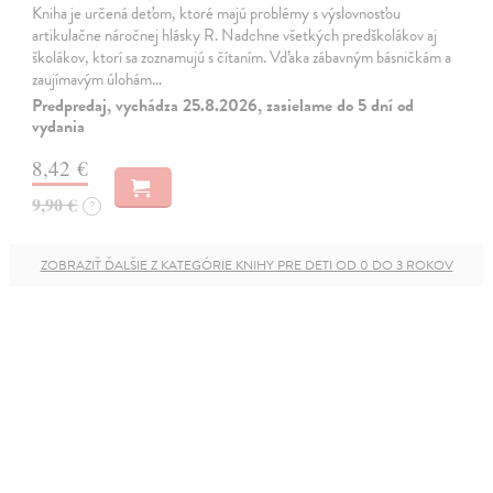
Kniha je určená deťom, ktoré majú problémy s výslovnosťou
artikulačne náročnej hlásky R. Nadchne všetkých predškolákov aj
školákov, ktorí sa zoznamujú s čítaním. Vďaka zábavným básničkám a
zaujímavým úlohám…
Predpredaj, vychádza 25.8.2026, zasielame do 5 dní od
vydania
8,42 €
9,90 €
?
ZOBRAZIŤ ĎALŠIE Z KATEGÓRIE KNIHY PRE DETI OD 0 DO 3 ROKOV