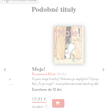
Podobné tituly
Moje!
C
Perssonová Klara
| Kniha
Ch
To jsou moje hračky! Nikomu je nepůjčím! Vývojovou
Med
fázi „To je moje!“ musí překonat snad všechny dět...
svi
Zasielame do 12 dní
Za
15,91 €
9,
16,40 €
9,
?