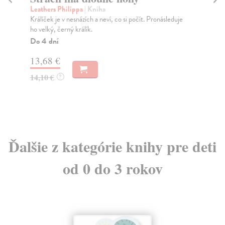
Leathers Philippa
| Kniha
Hol
Králíček je v nesnázích a neví, co si počít. Pronásleduje
Co 
ho velký, černý králík.
výl
Do 4 dní
Za
13,68 €
11
14,10 €
11
?
Ďalšie z kategórie knihy pre deti
od 0 do 3 rokov