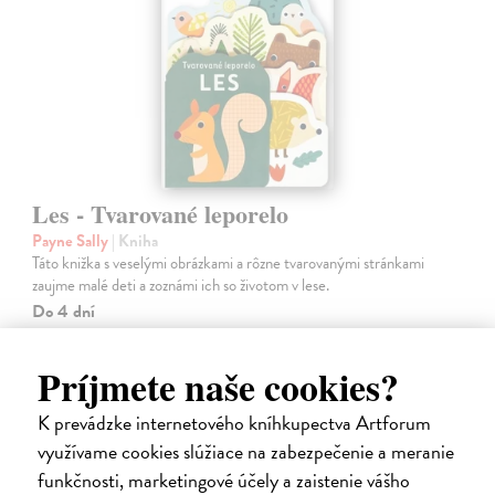
Les - Tvarované leporelo
Payne Sally
| Kniha
Táto knižka s veselými obrázkami a rôzne tvarovanými stránkami
zaujme malé deti a zoznámi ich so životom v lese.
Do 4 dní
7,66 €
Príjmete naše cookies?
7,90 €
?
K prevádzke internetového kníhkupectva Artforum
využívame cookies slúžiace na zabezpečenie a meranie
funkčnosti, marketingové účely a zaistenie vášho