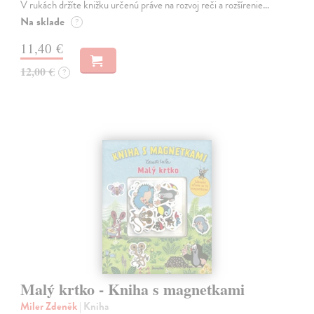
V rukách držíte knižku určenú práve na rozvoj reči a rozšírenie…
Na sklade
?
11,40 €
12,00 €
?
Malý krtko - Kniha s magnetkami
Miler Zdeněk
| Kniha