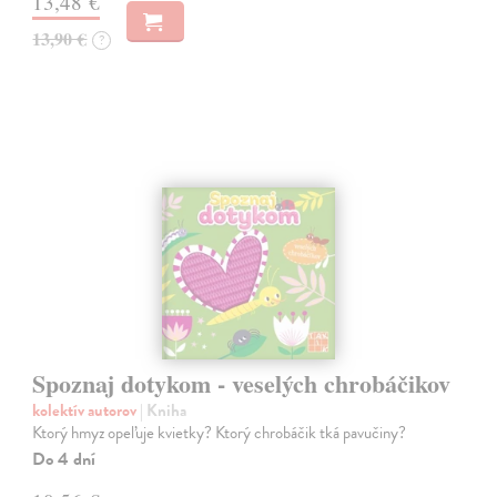
13,48 €
13,90 €
?
Spoznaj dotykom - veselých chrobáčikov
kolektív autorov
| Kniha
Ktorý hmyz opeľuje kvietky? Ktorý chrobáčik tká pavučiny?
Do 4 dní