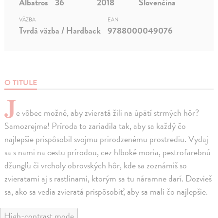
Albatros
36
2018
Slovenčina
VÄZBA
EAN
Tvrdá väzba / Hardback
9788000049076
O TITULE
J
e vôbec možné, aby zvieratá žili na úpätí strmých hôr?
Samozrejme! Príroda to zariadila tak, aby sa každý čo
najlepšie prispôsobil svojmu prirodzenému prostrediu. Vydaj
sa s nami na cestu prírodou, cez hlboké moria, pestrofarebnú
džungľu či vrcholy obrovských hôr, kde sa zoznámiš so
zvieratami aj s rastlinami, ktorým sa tu náramne darí. Dozvieš
sa, ako sa vedia zvieratá prispôsobiť, aby sa mali čo najlepšie.
High-contrast mode