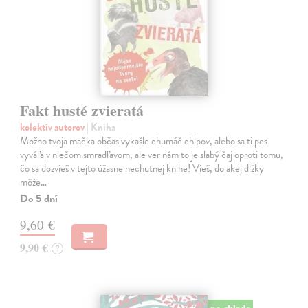
Fakt husté zvieratá
kolektív autorov
| Kniha
Možno tvoja mačka občas vykašle chumáč chlpov, alebo sa ti pes
vyváľa v niečom smradľavom, ale ver nám to je slabý čaj oproti tomu,
čo sa dozvieš v tejto úžasne nechutnej knihe! Vieš, do akej dlžky
môže…
Do 5 dní
9,60 €
9,90 €
?