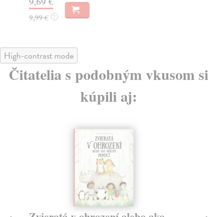
High-contrast mode
Čitatelia s podobným vkusom si
kúpili aj:
Slávne zvieratá a zvieratá
T