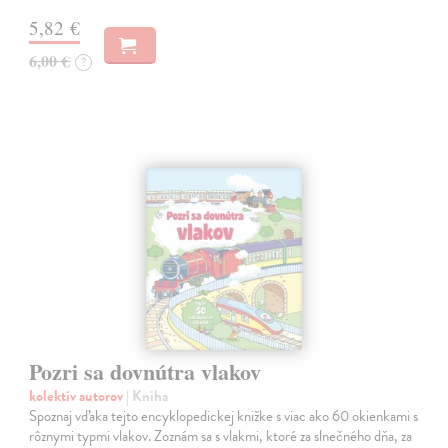
5,82 €
6,00 €
?
Pozri sa dovnútra vlakov
kolektív autorov
| Kniha
Spoznaj vďaka tejto encyklopedickej knižke s viac ako 60 okienkami s
rôznymi typmi vlakov. Zoznám sa s vlakmi, ktoré za slnečného dňa, za