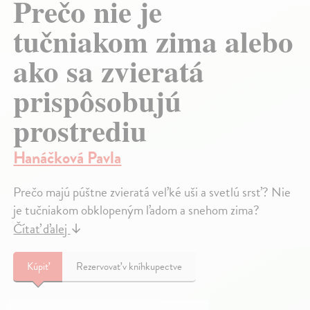
Prečo nie je
tučniakom zima alebo
ako sa zvieratá
prispôsobujú
prostrediu
Hanáčková Pavla
Prečo majú púštne zvieratá veľké uši a svetlú srsť? Nie
je tučniakom obklopeným ľadom a snehom zima?
Čítať ďalej
↓
Kúpiť
Rezervovať v kníhkupectve