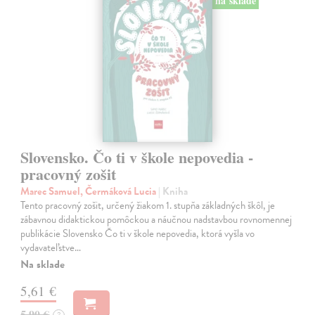
na sklade
Slovensko. Čo ti v škole nepovedia -
pracovný zošit
Marec Samuel, Čermáková Lucia
| Kniha
Tento pracovný zošit, určený žiakom 1. stupňa základných škôl, je
zábavnou didaktickou pomôckou a náučnou nadstavbou rovnomennej
publikácie Slovensko Čo ti v škole nepovedia, ktorá vyšla vo
vydavateľstve…
Na sklade
5,61 €
5,90 €
?