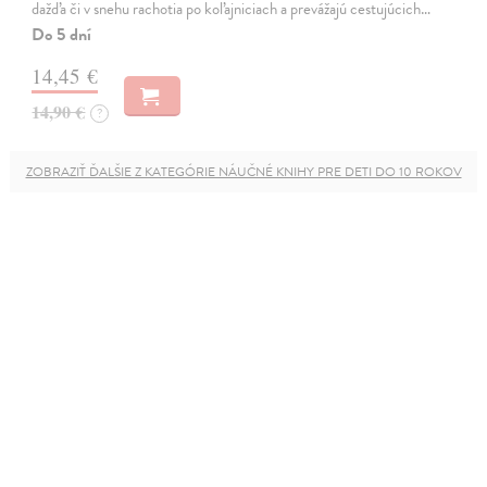
dažďa či v snehu rachotia po koľajniciach a prevážajú cestujúcich…
Do 5 dní
14,45 €
14,90 €
?
ZOBRAZIŤ ĎALŠIE Z KATEGÓRIE NÁUČNÉ KNIHY PRE DETI DO 10 ROKOV