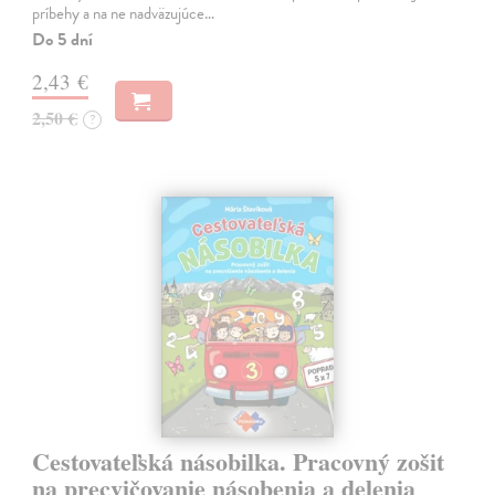
príbehy a na ne nadväzujúce…
Do 5 dní
2,43 €
2,50 €
?
Cestovateľská násobilka. Pracovný zošit
na precvičovanie násobenia a delenia