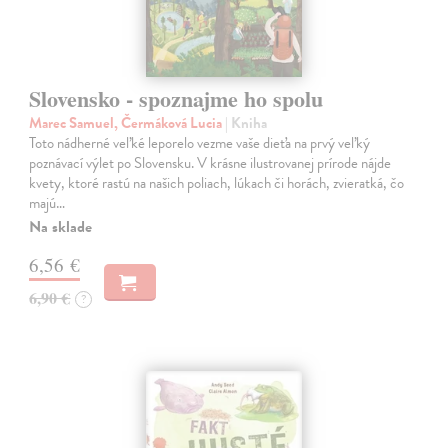
Slovensko - spoznajme ho spolu
Marec Samuel, Čermáková Lucia
| Kniha
Toto nádherné veľké leporelo vezme vaše dieťa na prvý veľký
poznávací výlet po Slovensku. V krásne ilustrovanej prírode nájde
kvety, ktoré rastú na našich poliach, lúkach či horách, zvieratká, čo
majú…
Na sklade
6,56 €
6,90 €
?