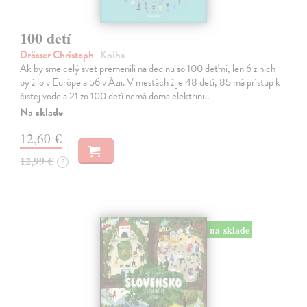
100 detí
Drösser Christoph
| Kniha
Ak by sme celý svet premenili na dedinu so 100 deťmi, len 6 z nich
by žilo v Európe a 56 v Ázii. V mestách žije 48 detí, 85 má prístup k
čistej vode a 21 zo 100 detí nemá doma elektrinu.
Na sklade
12,60 €
12,99 €
?
na sklade