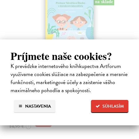
na sklade
Príjmete naše cookies?
Profesor Tekvička a Števko v domácom
K prevádzke internetového kníhkupectva Artforum
laboratóriu
využívame cookies slúžiace na zabezpečenie a meranie
Šušaníková Ivana
| Kniha
funkčnosti, marketingové účely a zaistenie vášho
Vedeli ste, že si doma môžete vyrobiť soľné šperky, vlastné jogurty,
maximálneho pohodlia a spokojnosti.
recyklovaný papier aj dúhu? Vyskúšajte so svojimi deťmi tridsať
jednoduchých pokusov s bežnými predmetmi a materiálmi.
Na sklade
NASTAVENIA
SÚHLASÍM
14,20 €
14,95 €
?