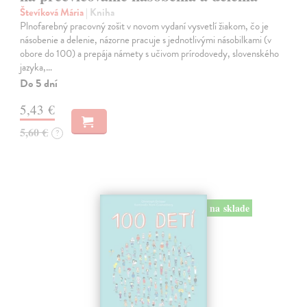
Števíková Mária
| Kniha
Plnofarebný pracovný zošit v novom vydaní vysvetlí žiakom, čo je
násobenie a delenie, názorne pracuje s jednotlivými násobilkami (v
obore do 100) a prepája námety s učivom prírodovedy, slovenského
jazyka,…
Do 5 dní
5,43 €
5,60 €
?
na sklade