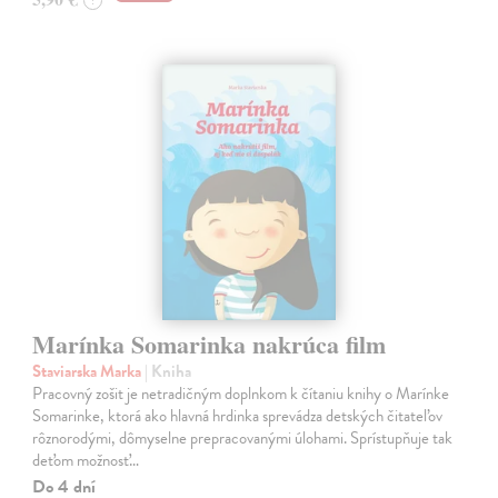
Marínka Somarinka nakrúca film
Staviarska Marka
| Kniha
Pracovný zošit je netradičným doplnkom k čítaniu knihy o Marínke
Somarinke, ktorá ako hlavná hrdinka sprevádza detských čitateľov
rôznorodými, dômyselne prepracovanými úlohami. Sprístupňuje tak
deťom možnosť…
Do 4 dní