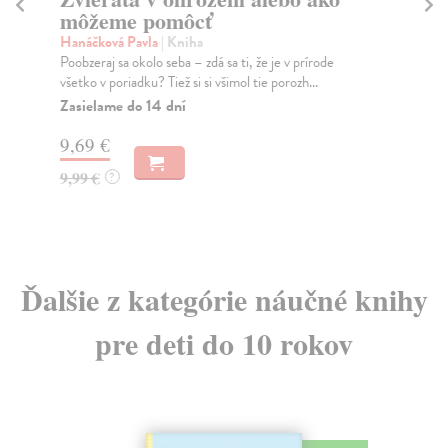
slávnych
Ra
Zoz
Sekaninová Štěpánka
| Kniha
Ste
Nielen deti túžia po živom miláčikovi, ale aj významní
v ...
umelci, panovníci, vojvodcovia naprieč histór...
Na
Zasielame do 14 dní
12
10,66 €
12
10,99 €
?
Ďalšie z kategórie náučné knihy
pre deti do 10 rokov