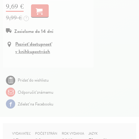
9,69 €
9,99 €
?
Zasielame do 14 dní
Pozrieť dostupnosť
v kníhkupectvách
Pridať do wishlistu
Odporučiť známemu
Zdielať na Facebooku
VYDAVATEĽ
POČET STRÁN
ROK VYDANIA
JAZYK