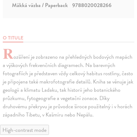
Mäkká väzba / Paperback
9788020028266
O TITULE
R
ozšíření je zobrazeno na přehledných bodových mapách
a výškových frekvenčních diagramech. Na barevných
fotografiích je představen vždy celkový habitus rostliny, často
je připojena také makrofotografie detailů. Kniha se věnuje jak
geologii a klimatu Ladaku, tak historii jeho botanického
průzkumu, fytogeografie a vegetační zonace. Díky
druhovému překryvu je průvodce široce použitelný i v horách
západního Tibetu, v Kašmíru nebo Nepálu.
High-contrast mode