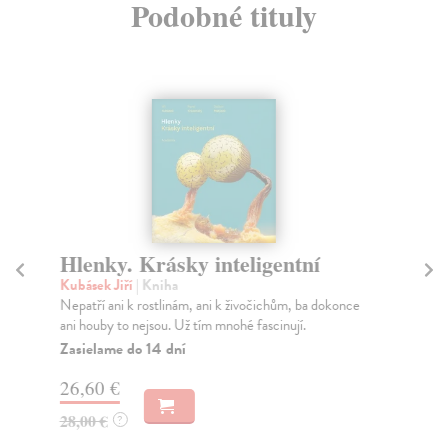
Podobné tituly
Hlenky. Krásky inteligentní
Pr
Kubásek Jiří
| Kniha
Sh
Nepatří ani k rostlinám, ani k živočichům, ba dokonce
Kni
ani houby to nejsou. Už tím mnohé fascinují.
záz
Zasielame do 14 dní
Za
26,60 €
25
28,00 €
25
?