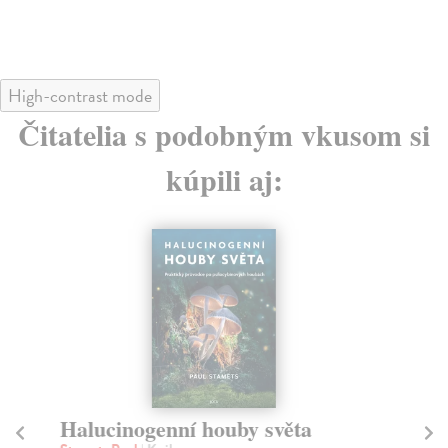
High-contrast mode
Čitatelia s podobným vkusom si
kúpili aj:
Halucinogenní houby světa
P