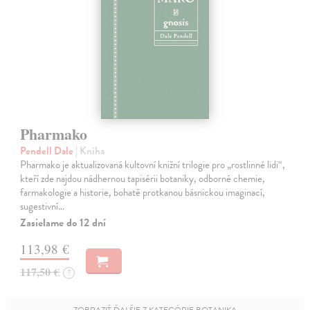
Pharmako
Pendell Dale
| Kniha
Pharmako je aktualizovaná kultovní knižní trilogie pro „rostlinné lidi“,
kteří zde najdou nádhernou tapisérii botaniky, odborné chemie,
farmakologie a historie, bohatě protkanou básnickou imaginací,
sugestivní…
Zasielame do 12 dní
113,98 €
117,50 €
?
ZOBRAZIŤ ĎALŠIE Z KATEGÓRIE BOTANIKA