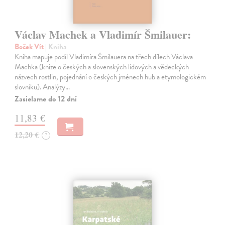
Václav Machek a Vladimír Šmilauer:
Boček Vít
| Kniha
Kniha mapuje podíl Vladimíra Šmilauera na třech dílech Václava
Machka (knize o českých a slovenských lidových a vědeckých
názvech rostlin, pojednání o českých jménech hub a etymologickém
slovníku). Analýzy…
Zasielame do 12 dní
11,83 €
12,20 €
?