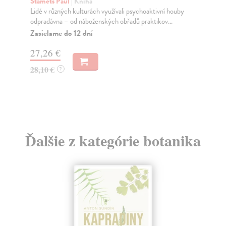
Stamets Paul
| Kniha
Ho
Lidé v různých kulturách využívali psychoaktivní houby
Atl
odpradávna – od náboženských obřadů praktikov...
stř
Zasielame do 12 dní
Za
27,26 €
51
28,10 €
54
?
Ďalšie z kategórie botanika