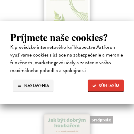
Príjmete naše cookies?
Kapradiny
K prevádzke internetového kníhkupectva Artforum
Sundin Anton, Gunnarssonová Elisabeth Svalin
| Kniha
využívame cookies slúžiace na zabezpečenie a meranie
Jakmile se jednou začnete o kapradiny zajímat, uvidíte je úplně všude
– v přírodě i v zahradách, v interiérech, v umění i v designu. Svým
funkčnosti, marketingové účely a zaistenie vášho
vzhledem se výrazně liší od ostatních rostlin a připomínají nám…
maximálneho pohodlia a spokojnosti.
Zasielame do 12 dní
31,82 €
NASTAVENIA
SÚHLASÍM
32,80 €
?
predpredaj