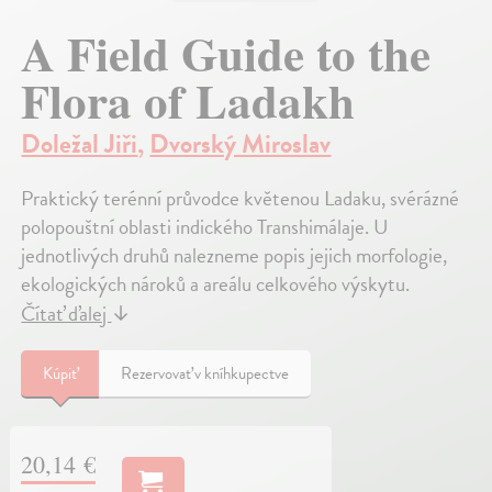
A Field Guide to the
Flora of Ladakh
Doležal Jiři
,
Dvorský Miroslav
Praktický terénní průvodce květenou Ladaku, svérázné
polopouštní oblasti indického Transhimálaje. U
jednotlivých druhů nalezneme popis jejich morfologie,
ekologických nároků a areálu celkového výskytu.
Čítať ďalej
↓
Kúpiť
Rezervovať v kníhkupectve
20,14 €