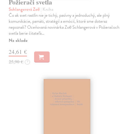
Požierači svetla
Schlangerová Zoë
| Kniha
Čo ak svet rastlín nie je tichý, pasívny a jednoduchý, ale plný
komunikácie, pamäti, stratégií a emócií, ktoré sme doteraz
nepoznali? Oceňovaná novinárka Zoë Schlangerová v Požieračoch
svetla berie čitateľa…
Na sklade
24,61 €
25,90 €
?