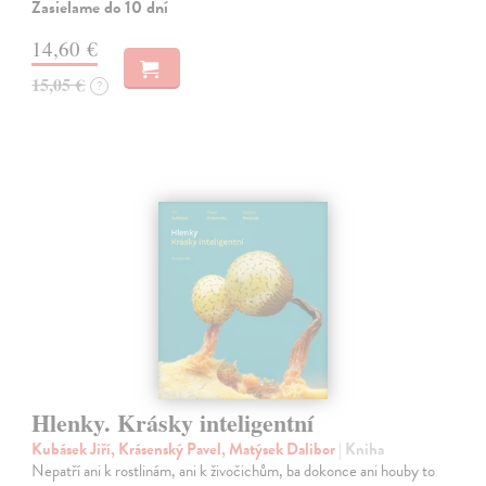
Zasielame do 10 dní
14,60 €
15,05 €
?
Hlenky. Krásky inteligentní
Kubásek Jiří, Krásenský Pavel, Matýsek Dalibor
| Kniha
Nepatří ani k rostlinám, ani k živočichům, ba dokonce ani houby to