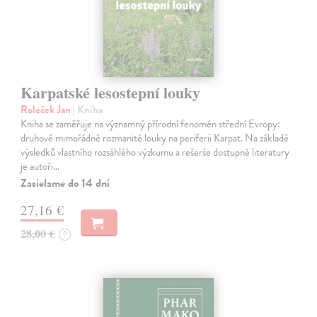
Karpatské lesostepní louky
Roleček Jan
| Kniha
Kniha se zaměřuje na významný přírodní fenomén střední Evropy:
druhově mimořádně rozmanité louky na periferii Karpat. Na základě
výsledků vlastního rozsáhlého výzkumu a rešerše dostupné literatury
je autoři…
Zasielame do 14 dní
27,16 €
28,00 €
?