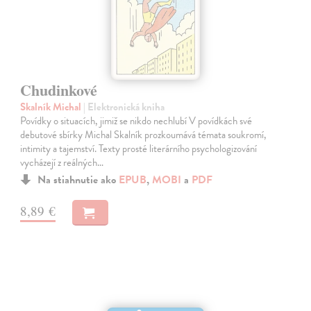
Chudinkové
Skalník Michal
| Elektronická kniha
Povídky o situacích, jimiž se nikdo nechlubí V povídkách své
debutové sbírky Michal Skalník prozkoumává témata soukromí,
intimity a tajemství. Texty prosté literárního psychologizování
vycházejí z reálných…
Na stiahnutie ako
EPUB
,
MOBI
a
PDF
8,89 €