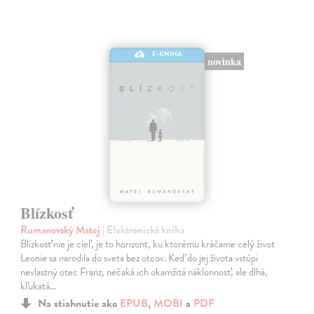
E-KNIHA
novinka
Blízkosť
Rumanovský Matej
| Elektronická kniha
Blízkosť nie je cieľ, je to horizont, ku ktorému kráčame celý život
Leonie sa narodila do sveta bez otcov. Keď do jej života vstúpi
nevlastný otec Franz, nečaká ich okamžitá náklonnosť, ale dlhá,
kľukatá…
Na stiahnutie ako
EPUB
,
MOBI
a
PDF