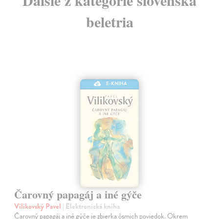
beletria
E-KNIHA
Čarovný papagáj a iné gýče
Vilikovský Pavel
| Elektronická kniha
Čarovný papagáj a iné gýče je zbierka ôsmich poviedok. Okrem