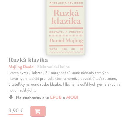
Ruzká klazika
Majling Daniel
| Elektronická kniha
Dostojevzski, Tolsztoi, či Toorgenef sú lacné náhrady trvalých
literárnych hodnôt pre ľudí, ktorí si nemôžu dovoliť čítať skutočnú,
čitateľsky náročnú ruskú klasiku. Hlavne na odľahlých gemerských a
novohradských…
Na stiahnutie ako
EPUB
a
MOBI
9,90 €