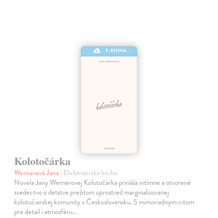
E-KNIHA
Kolotočárka
Wernerová Jana
| Elektronická kniha
Novela Jany Wernerovej Kolotočárka prináša intímne a otvorené
svedectvo o detstve prežitom uprostred marginalizovanej
kolotočiarskej komunity v Československu. S mimoriadnym citom
pre detail i atmosféru…