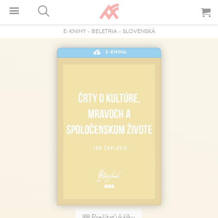
E-KNIHY
-
BELETRIA
-
SLOVENSKÁ
E-KNIHA
Prečítať ukážku