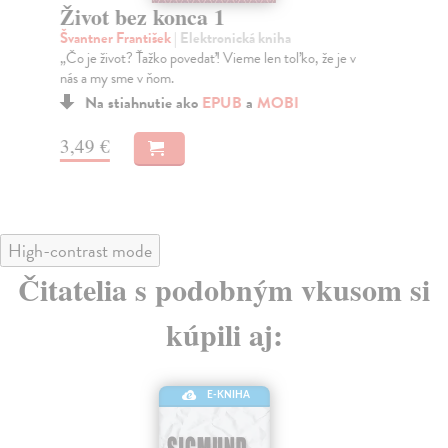
Život bez konca 1
Ži
Švantner František
| Elektronická kniha
Šva
„Čo je život? Ťažko povedať! Vieme len toľko, že je v
„Čo
nás a my sme v ňom.
nás
Na stiahnutie ako
EPUB
a
MOBI
3,49 €
3,
High-contrast mode
Čitatelia s podobným vkusom si
kúpili aj:
E-KNIHA