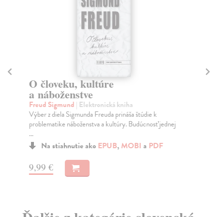
R
D
O človeku, kultúre
Dou
a náboženstve
"Ac
Freud Sigmund
| Elektronická kniha
plá
Výber z diela Sigmunda Freuda prináša štúdie k
Na
problematike náboženstva a kultúry. Budúcnosť jednej
...
14
Na stiahnutie ako
EPUB
,
MOBI
a
PDF
14
9,99 €
Ďalšie z kategórie slovenská