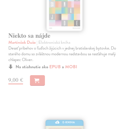
Niekto sa nájde
Martinčok Dušo
| Elektronická kniha
Desať príbehov o ľuďoch žijúcich v jednej bratislavskej bytovke. Do
starého domu so zvláštnou modernou nadstavbou sa nasťahuje malý
chlapec Oliver.
Na stiahnutie ako
EPUB
a
MOBI
9,00 €
E-KNIHA