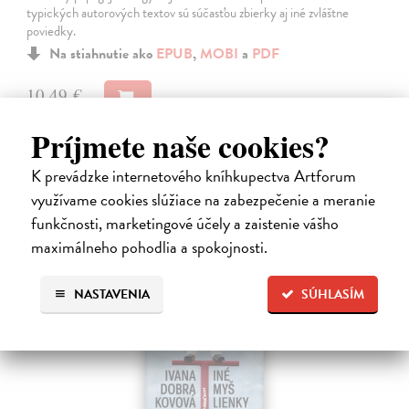
typických autorových textov sú súčasťou zbierky aj iné zvláštne
poviedky.
Na stiahnutie ako
EPUB
,
MOBI
a
PDF
10,49 €
Príjmete naše cookies?
K prevádzke internetového kníhkupectva Artforum
využívame cookies slúžiace na zabezpečenie a meranie
funkčnosti, marketingové účely a zaistenie vášho
E-KNIHA
maximálneho pohodlia a spokojnosti.
NASTAVENIA
SÚHLASÍM