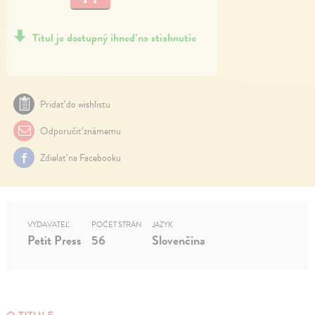
Titul je dostupný ihneď na stiahnutie
Pridať do wishlistu
Odporučiť známemu
Zdielať na Facebooku
VYDAVATEĽ
POČET STRÁN
JAZYK
Petit Press
56
Slovenčina