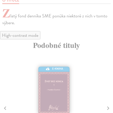
O TITULE
Z
latý fond denníka SME ponúka niektoré z nich v tomto
výbere.
High-contrast mode
Podobné tituly
E-KNIHA