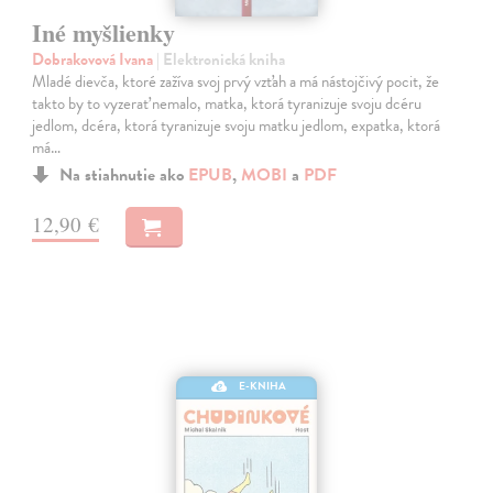
Iné myšlienky
Dobrakovová Ivana
| Elektronická kniha
Mladé dievča, ktoré zažíva svoj prvý vzťah a má nástojčivý pocit, že
takto by to vyzerať nemalo, matka, ktorá tyranizuje svoju dcéru
jedlom, dcéra, ktorá tyranizuje svoju matku jedlom, expatka, ktorá
má…
Na stiahnutie ako
EPUB
,
MOBI
a
PDF
12,90 €
E-KNIHA