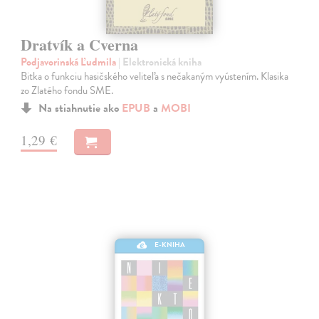
Dratvík a Cverna
Podjavorinská Ľudmila
| Elektronická kniha
Bitka o funkciu hasičského veliteľa s nečakaným vyústením. Klasika
zo Zlatého fondu SME.
Na stiahnutie ako
EPUB
a
MOBI
1,29 €
E-KNIHA