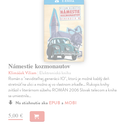
E-KNIHA
Námestie kozmonautov
Klimáček Viliam
| Elektronická kniha
Román o "neviditeľnej generácii IO", ktorú je možné každý deň
stretnúť na ulici a možno aj vo vlastnom zrkadle... Rukopis knihy
zvíťazil v literárnom súbehu ROMÁN 2006 Slovak telecom a kniha
sa umiestnila…
Na stiahnutie ako
EPUB
a
MOBI
5,00 €