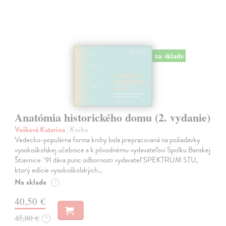
na sklade
Anatómia historického domu (2. vydanie)
Vošková Katarína
| Kniha
Vedecko-populárna forma knihy bola prepracovaná na požiadavky
vysokoškolskej učebnice a k pôvodnému vydavateľovi Spolku Banskej
Štiavnice ´91 dáva punc odbornosti vydavateľ SPEKTRUM STU,
ktorý edície vysokoškolských…
Na sklade
?
40,50 €
45,00 €
?