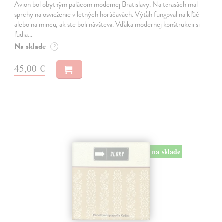
Avion bol obytným palácom modernej Bratislavy. Na terasách mal
sprchy na osvieženie v letných horúčavách. Výťah fungoval na kľúč —
alebo na mincu, ak ste boli návšteva. Vďaka modernej konštrukcii si
ľudia…
Na sklade
?
45,00 €
na sklade