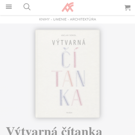
KNIHY
-
UMENIE
-
ARCHITEKTÚRA
Výtvarná čítanka