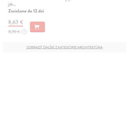
jak…
Zasielame do 12 dní
8,63 €
8,90 €
?
ZOBRAZIŤ ĎALŠIE Z KATEGÓRIE ARCHITEKTÚRA