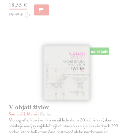
18,55 €
19,95 €
?
na sklade
V objatí živlov
Semančík Maroš
| Kniha
Monografia, ktorá vznikla na základe skoro 20 ročného výskumu
obsahuje analýzy najdôležitejších stavieb ako aj súpis všetkých 293
budov, ktoré boli v tom čase postavené alebo navrhované so