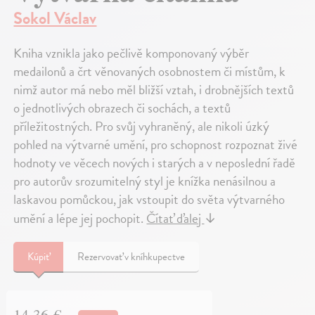
Sokol Václav
Kniha vznikla jako pečlivě komponovaný výběr
medailonů a črt věnovaných osobnostem či místům, k
nimž autor má nebo měl bližší vztah, i drobnějších textů
o jednotlivých obrazech či sochách, a textů
příležitostných. Pro svůj vyhraněný, ale nikoli úzký
pohled na výtvarné umění, pro schopnost rozpoznat živé
hodnoty ve věcech nových i starých a v neposlední řadě
pro autorův srozumitelný styl je knížka nenásilnou a
laskavou pomůckou, jak vstoupit do světa výtvarného
umění a lépe jej pochopit.
Čítať ďalej
↓
Kúpiť
Rezervovať v kníhkupectve
14,36 €