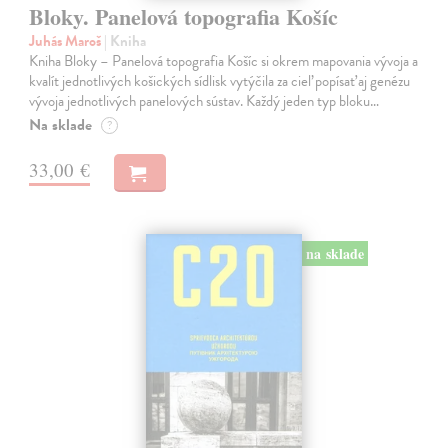
Bloky. Panelová topografia Košíc
Juhás Maroš
| Kniha
Kniha Bloky – Panelová topografia Košíc si okrem mapovania vývoja a
kvalít jednotlivých košických sídlisk vytýčila za cieľ popísať aj genézu
vývoja jednotlivých panelových sústav. Každý jeden typ bloku…
Na sklade
?
33,00 €
na sklade