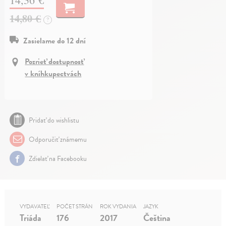
14,80 €
?
Zasielame do 12 dní
Pozrieť dostupnosť
v kníhkupectvách
Pridať do wishlistu
Odporučiť známemu
Zdielať na Facebooku
VYDAVATEĽ
POČET STRÁN
ROK VYDANIA
JAZYK
Triáda
176
2017
Čeština