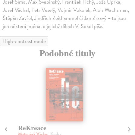
Josef Šíma, Max Švabinský, František Tichý, Joža Uprka,
Josef Váchal, Petr Veselý, Vojmír Vokolek, Alois Wachsman,
Štěpán Zavřel, Jindřich Zeithammel či Jan Zrzavý – to jsou
jen některá jména, o jejichž dílech V. Sokol píše.
High-contrast mode
Podobné tituly
ReKreace
Sp
b
Matoušek Václav
| Kniha