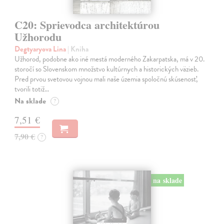
C20: Sprievodca architektúrou
Užhorodu
Degtyaryova Lina
| Kniha
Užhorod, podobne ako iné mestá moderného Zakarpatska, má v 20.
storočí so Slovenskom množstvo kultúrnych a historických väzieb.
Pred prvou svetovou vojnou mali naše územia spoločnú skúsenosť,
tvorili totiž…
Na sklade
?
7,51 €
7,90 €
?
na sklade