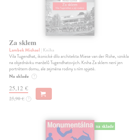
Za sklem
Lambek Michael
| Kniha
Vila Tugendhat, ikonické dílo architekta Miese van der Rohe, vznikla
na objednávku manželů Tugendhatových. Kniha Za sklem není jen
portrétem domu, ale zejména rodiny s ním spjaté.
Na sklade
?
25,12 €
25,90 €
?
na sklade