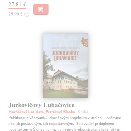
27,81 €
29,90 €
?
Jurkovičovy Luhačovice
Horňáková Ladislava, Petráková Blanka
| Kniha
Publikace je věnovaná Jurkovičovým projektům v lázních Luhačovice
a to jak postaveným, tak nepostaveným. Třetí vydání je doplněno
nově textem o Slunečních lázních a jejich rekonstrukci a také fotkami