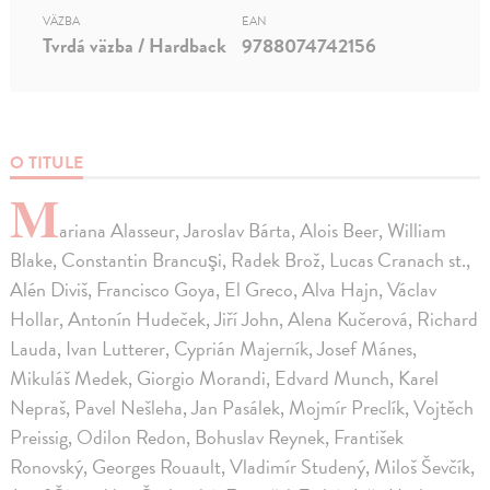
VÄZBA
EAN
Tvrdá väzba / Hardback
9788074742156
O TITULE
M
ariana Alasseur, Jaroslav Bárta, Alois Beer, William
Blake, Constantin Brancuşi, Radek Brož, Lucas Cranach st.,
Alén Diviš, Francisco Goya, El Greco, Alva Hajn, Václav
Hollar, Antonín Hudeček, Jiří John, Alena Kučerová, Richard
Lauda, Ivan Lutterer, Cyprián Majerník, Josef Mánes,
Mikuláš Medek, Giorgio Morandi, Edvard Munch, Karel
Nepraš, Pavel Nešleha, Jan Pasálek, Mojmír Preclík, Vojtěch
Preissig, Odilon Redon, Bohuslav Reynek, František
Ronovský, Georges Rouault, Vladimír Studený, Miloš Ševčík,