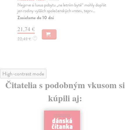
Nejprve si luxus pobytu „na letním bytě“ mohly dopřát
Kup
jen rodiny vyšších společenských vrstev, teprv...
Arc
zák
Zasielame do 10 dní
Za
21,74 €
13
22,41 €
?
13
High-contrast mode
Čitatelia s podobným vkusom si
kúpili aj: