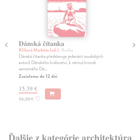
Dánská čítanka
Pa
Kliková Markéta (ed.)
| Kniha
Hl
Dánská čítanka představuje jedenáct soudobých
Pal
autorů Dánského království, k němuž kromě
a h
samotného Dá...
Za
Zasielame do 12 dní
15
15,39 €
16
16,20 €
?
Ďalšie z kategórie architektúra