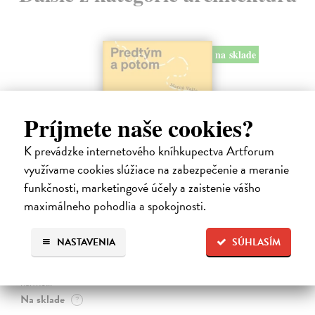
na sklade
Príjmete naše cookies?
K prevádzke internetového kníhkupectva Artforum
využívame cookies slúžiace na zabezpečenie a meranie
funkčnosti, marketingové účely a zaistenie vášho
maximálneho pohodlia a spokojnosti.
Predtým a potom
Vallo Matúš
| Kniha
Predtým tu bola vízia skupiny nadšencov, ktorí chceli premeniť
NASTAVENIA
SÚHLASÍM
hlavné mesto Slovenska na modernú európsku metropolu. Dnes je tu
Bratislava a jej primátor Matúš Vallo, ktorí ukazujú, že aj zdanlivo
naivné…
Na sklade
?