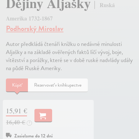
Dějiny Aljašky
Ruská
Amerika 1732-1867
Podhorský Miroslav
Autor předkládá čtenáři knížku o nedávné minulosti
Aljašky a na základě ověřených faktů líčí vývoj, boje,
vítězství a porážky, které se v době ruské nadvlády udály
na půdě Ruské Ameriky.
Kúpiť
Rezervovať v kníhkupectve
15,91 €
16,40 €
?
Zasielame do 12 dní