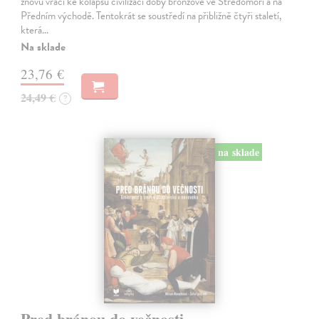
znovu vrací ke kolapsu civilizací doby bronzové ve Středomoří a na
Předním východě. Tentokrát se soustředí na přibližně čtyři staletí,
která…
Na sklade
23,76 €
24,49 €
?
na sklade
Pred bránou do večnosti