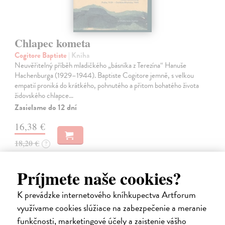
Chlapec kometa
Cogitore Baptiste
| Kniha
Neuvěřitelný příběh mladičkého „básníka z Terezína“ Hanuše
Hachenburga (1929–1944). Baptiste Cogitore jemně, s velkou
empatií proniká do krátkého, pohnutého a přitom bohatého života
židovského chlapce…
Zasielame do 12 dní
16,38 €
18,20 €
?
Príjmete naše cookies?
na sklade
K prevádzke internetového kníhkupectva Artforum
využívame cookies slúžiace na zabezpečenie a meranie
funkčnosti, marketingové účely a zaistenie vášho