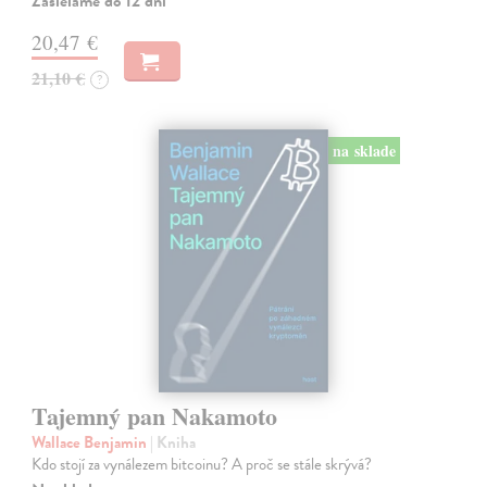
Zasielame do 12 dní
20,47 €
21,10 €
?
na sklade
Tajemný pan Nakamoto
Wallace Benjamin
| Kniha
Kdo stojí za vynálezem bitcoinu? A proč se stále skrývá?