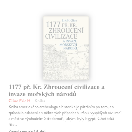
1177 př. Kr. Zhroucení civilizace a
invaze mořských národů
Cline Eric H.
| Kniha
Kniha amerického archeologa a historika je pátráním po tom, co
způsobilo oslabení a v některých případech i zánik vyspělých civilizací
a měst ve východním Středomoří, jakými byly Egypt, Chetitská
říše…
Zasielame do 14 dní