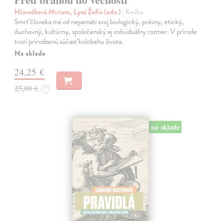
Hlavačková Miriam, Lysá Žofia (eds.)
| Kniha
Smrť človeka má od nepamäti svoj biologický, právny, etický,
duchovný, kultúrny, spoločenský aj individuálny rozmer. V prírode
tvorí prirodzenú súčasť kolobehu života.
Na sklade
24,25 €
25,00 €
?
na sklade