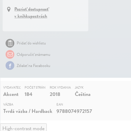
Pozrieť dostupnosť
v kníhkupectvách
Pridať do wishlistu
Odporučiť známemu
Zdielať na Facebooku
VYDAVATEĽ
POČET STRÁN
ROK VYDANIA
JAZYK
Akcent
184
2018
Čeština
VÄZBA
EAN
Tvrdá väzba / Hardback
9788074972157
High-contrast mode