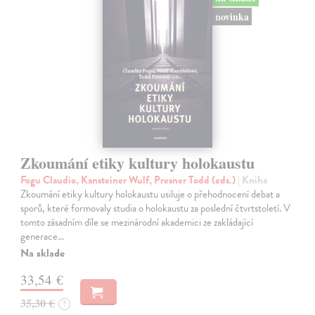
novinka
Zkoumání etiky kultury holokaustu
Fogu Claudio, Kansteiner Wulf, Presner Todd (eds.)
| Kniha
Zkoumání etiky kultury holokaustu usiluje o přehodnocení debat a
sporů, které formovaly studia o holokaustu za poslední čtvrtstoletí. V
tomto zásadním díle se mezinárodní akademici ze zakládající
generace…
Na sklade
33,54 €
35,30 €
?