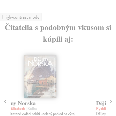
High-contrast mode
Čitatelia s podobným vkusom si
kúpili aj:
Dějiny Slovenska
Dě
Rychlík Jan
| Kniha
Lo
Dějiny Slovenska nejsou dějinami Slováků jako národa,
Odv