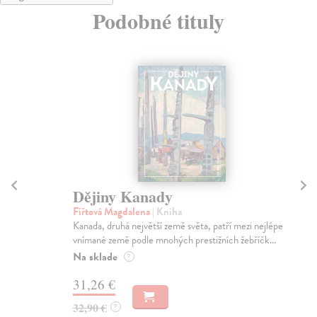
Podobné tituly
Dějiny Kanady
Dě
Fiřtová Magdalena
| Kniha
Po
Kanada, druhá největší země světa, patří mezi nejlépe
Pře
vnímané země podle mnohých prestižních žebříčk...
AK 
Na sklade
Za
?
31,26 €
16
32,90 €
17
?