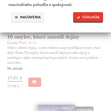
maximálneho pohodlia a spokojnosti.
NASTAVENIA
SÚHLASÍM
10 omylov, ktoré zmenili dejiny
Coulter Paul
| Kniha
Všetci robíme chyby, no len málokto svojím prešľapom zmení chod
dejín. Kniha 10 omylov, ktoré zmenili dejiny prináša vtipný a
osviežujúci výber neúmyselných pochybení, ktorým sa to podarilo –
raz to bol…
Na sklade
17,01 €
17,90 €
?
predpredaj