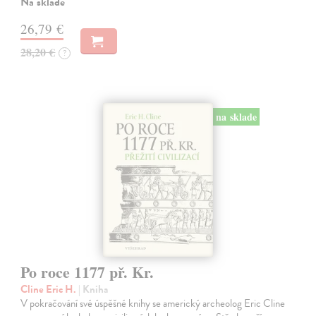
Na sklade
26,79 €
28,20 €
?
na sklade
Po roce 1177 př. Kr.
Cline Eric H.
| Kniha
V pokračování své úspěšné knihy se americký archeolog Eric Cline