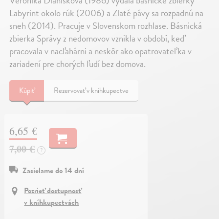
Veronika Dianišková (1986) vydala básnické zbierky
Labyrint okolo rúk (2006) a Zlaté pávy sa rozpadnú na
sneh (2014). Pracuje v Slovenskom rozhlase. Básnická
zbierka Správy z nedomovov vznikla v období, keď
pracovala v nacľahárni a neskôr ako opatrovateľka v
zariadení pre chorých ľudí bez domova.
Kúpiť
Rezervovať v kníhkupectve
6,65 €
7,00 €
?
Zasielame do 14 dní
Pozrieť dostupnosť
v kníhkupectvách