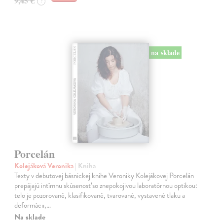
9,45 €
?
na sklade
Porcelán
Kolejáková Veronika
| Kniha
Texty v debutovej básnickej knihe Veroniky Kolejákovej Porcelán
prepájajú intímnu skúsenosť so znepokojivou laboratórnou optikou:
telo je pozorované, klasifikované, tvarované, vystavené tlaku a
deformácii,…
Na sklade