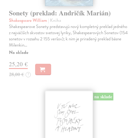
Sonety (preklad: Andričík Marián)
Shakespeare William
| Kniha
Shakespearove Sonety predstavujú nový kompletný preklad jedného
z najväčších skvostov svetovej lyriky, Shakespearových Sonetov (154
sonetov v rozsahu 2 155 veršov); k nim je priradený preklad básne
Milenkin…
Na sklade
25,20 €
28,00 €
?
na sklade