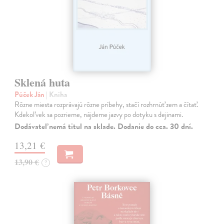
Sklená huta
Púček Ján
| Kniha
Rôzne miesta rozprávajú rôzne príbehy, stačí rozhrnúť zem a čítať.
Kdekoľvek sa pozrieme, nájdeme jazvy po dotyku s dejinami.
Dodávateľ nemá titul na sklade. Dodanie do cca. 30 dní.
13,21 €
13,90 €
?