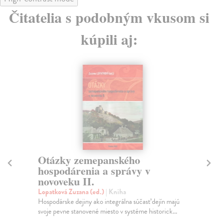
Čitatelia s podobným vkusom si
kúpili aj:
Otázky zemepanského
hospodárenia a správy v
Sp
novoveku II.
Do
Lopatková Zuzana (ed.)
| Kniha
„Do
Hospodárske dejiny ako integrálna súčasť dejín majú
seb
svoje pevne stanovené miesto v systéme historick...
por