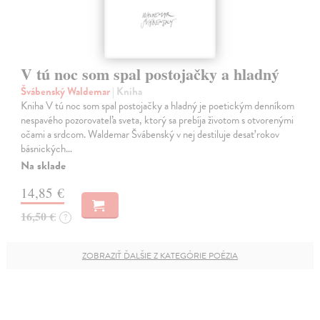
V tú noc som spal postojačky a hladný
Švábenský Waldemar
| Kniha
Kniha V tú noc som spal postojačky a hladný je poetickým denníkom
nespavého pozorovateľa sveta, ktorý sa prebíja životom s otvorenými
očami a srdcom. Waldemar Švábenský v nej destiluje desať rokov
básnických…
Na sklade
14,85 €
16,50 €
?
ZOBRAZIŤ ĎALŠIE Z KATEGÓRIE POÉZIA