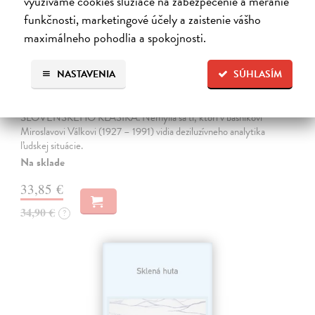
využívame cookies slúžiace na zabezpečenie a meranie
funkčnosti, marketingové účely a zaistenie vášho
maximálneho pohodlia a spokojnosti.
Miluj ma ako naozaj
NASTAVENIA
SÚHLASÍM
Válek Miroslav
| Kniha
HRANICA MEDZI NÁDEJOU A SEBAKLAMOM
SLOVENSKÉHO KLASIKA. Nemýlia sa tí, ktorí v básnikovi
Miroslavovi Válkovi (1927 – 1991) vidia deziluzívneho analytika
ľudskej situácie.
Na sklade
33,85 €
34,90 €
?