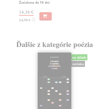
Zasielame do 14 dní
14,16 €
6,
14,90 €
?
Ďalšie z kategórie poézia
na sklade
novinka