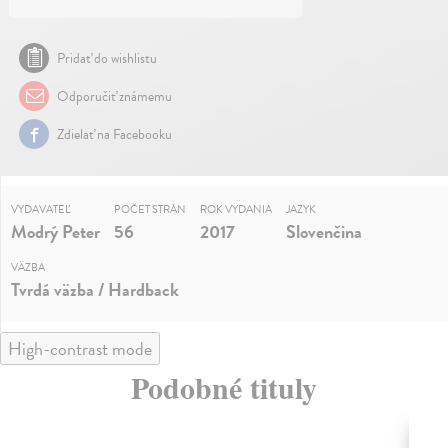
Pridať do wishlistu
Odporučiť známemu
Zdielať na Facebooku
VYDAVATEĽ
POČET STRÁN
ROK VYDANIA
JAZYK
Modrý Peter
56
2017
Slovenčina
VÄZBA
Tvrdá väzba / Hardback
High-contrast mode
Podobné tituly