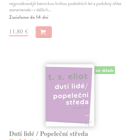
nejprodávanější básnickou knihou posledních let a podobný ohlas
zaznamenala i v dalších…
Zasielame do 14 dní
11,80 €
na sklade
Dutí lidé / Popeleční středa