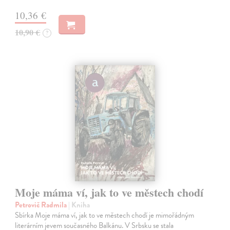
10,36 €
10,90 €
?
Moje máma ví, jak to ve městech chodí
Petrovič Radmila
| Kniha
Sbírka Moje máma ví, jak to ve městech chodí je mimořádným
literárním jevem současného Balkánu. V Srbsku se stala