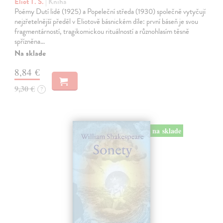
Eliot T. S.
| Kniha
Poémy Dutí lidé (1925) a Popeleční středa (1930) společně vytyčují
nejzřetelnější předěl v Eliotově básnickém díle: první báseň je svou
fragmentárností, tragikomickou rituálností a různohlasím těsně
spřízněna…
Na sklade
8,84 €
9,30 €
?
na sklade