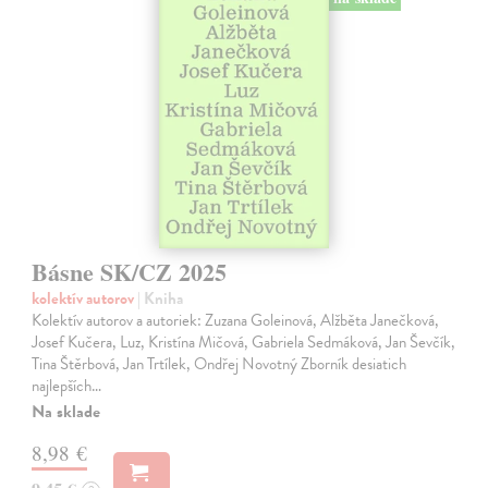
Básne SK/CZ 2025
kolektív autorov
| Kniha
Kolektív autorov a autoriek: Zuzana Goleinová, Alžběta Janečková,
Josef Kučera, Luz, Kristína Mičová, Gabriela Sedmáková, Jan Ševčík,
Tina Štěrbová, Jan Trtílek, Ondřej Novotný Zborník desiatich
najlepších…
Na sklade
8,98 €