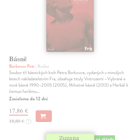
Básně
Borkovec Petr
| Kniha
Soubor tří básnických knih Petra Borkovce, vydaných v minulých
letech nakladatelstvím Fra, obsahuje tituly Vnitrozemí –Vybrané a
nové básně 1990–2005 (2005), Milostné básně (2013) a Herbář k
čemusi horšímu…
Zasielame do 12 dní
17,86 €
18,80 €
?
na sklade