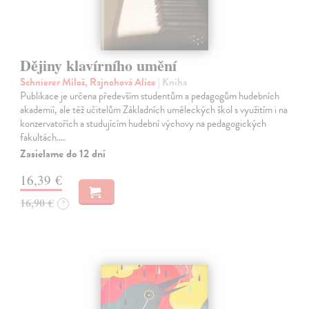
Dějiny klavírního umění
Schnierer Miloš, Rajnohová Alice
| Kniha
Publikace je určena především studentům a pedagogům hudebních
akademií, ale též učitelům Základních uměleckých škol s využitím i na
konzervatořích a studujícím hudební výchovy na pedagogických
fakultách.…
Zasielame do 12 dní
16,39 €
16,90 €
?