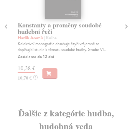
Konstanty a proměny soudobé
H
hudební řeči
Zvě
Poz
Havlík Jaromír
| Kniha
Mor
Kolektivní monografie obsahuje čtyři vzájemně se
sv..
doplňující studie k tématu soudobé hudby. Studie Vl...
Za
Zasielame do 12 dní
20
10,38 €
21
10,70 €
?
Ďalšie z kategórie hudba,
hudobná veda