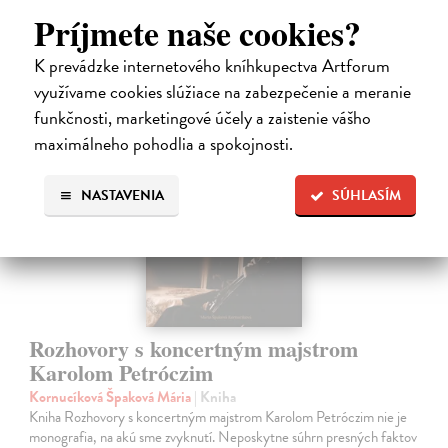
12,92 €
Príjmete naše cookies?
13,60 €
?
K prevádzke internetového kníhkupectva Artforum
využívame cookies slúžiace na zabezpečenie a meranie
funkčnosti, marketingové účely a zaistenie vášho
maximálneho pohodlia a spokojnosti.
na sklade
NASTAVENIA
SÚHLASÍM
Rozhovory s koncertným majstrom
Karolom Petróczim
Kornucíková Špaková Mária
| Kniha
Kniha Rozhovory s koncertným majstrom Karolom Petróczim nie je
monografia, na akú sme zvyknutí. Neposkytne súhrn presných faktov