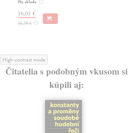
Na sklade
Na
?
16,01 €
12
16,50 €
13
?
High-contrast mode
Čitatelia s podobným vkusom si
kúpili aj: