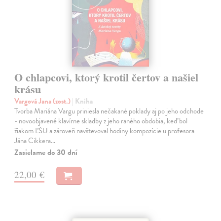
O chlapcovi, ktorý krotil čertov a našiel
krásu
Vargová Jana (zost.)
| Kniha
Tvorba Mariána Vargu priniesla nečakané poklady aj po jeho odchode
- novoobjavené klavírne skladby z jeho raného obdobia, keď bol
žiakom ĽŠU a zároveň navštevoval hodiny kompozície u profesora
Jána Cikkera…
Zasielame do 30 dní
22,00 €