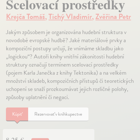
Scelovací prostředky
Krejča Tomáš
,
Tichý Vladimír
,
Zvěřina Petr
Jakým způsobem je organizována hudební struktura v
novodobé evropské hudbě? Jaké materiálové prvky a
kompoziční postupy určují, že vnímáme skladbu jako
„logickou“? Autoři knihy vnitřní zákonitosti hudební
struktury označují termínem scelovací prostředky
(pojem Karla Janečka z knihy Tektonika) a na velkém
množství skladeb, kompozičních přístupů či teoretických
uchopení se snaží prozkoumávat jejich rozličné polohy,
způsoby uplatnění či negaci.
Kúpiť
Rezervovať v kníhkupectve
8,25 €