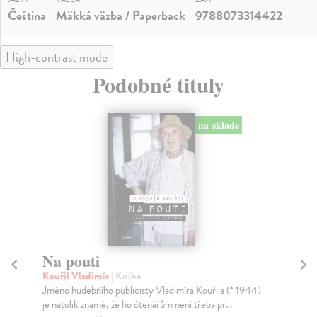
Čeština
Mäkká väzba / Paperback
9788073314422
High-contrast mode
Podobné tituly
na sklade
Na pouti
Ž
Kouřil Vladimír
| Kniha
Ell
Jméno hudebního publicisty Vladimíra Kouřila (* 1944)
Ell
je natolik známé, že ho čtenářům není třeba př...
jaz