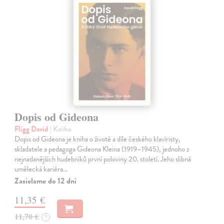
Dopis od Gideona
Fligg David
| Kniha
Dopis od Gideona je kniha o životě a díle českého klavíristy,
skladatele a pedagoga Gideona Kleina (1919–1945), jednoho z
nejnadanějších hudebníků první poloviny 20. století. Jeho slibná
umělecká kariéra…
Zasielame do 12 dní
11,35 €
11,70 €
?