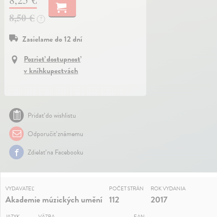
8,50 €
?
Zasielame do 12 dní
Pozrieť dostupnosť
v kníhkupectvách
Pridať do wishlistu
Odporučiť známemu
Zdielať na Facebooku
VYDAVATEĽ
POČET STRÁN
ROK VYDANIA
Akademie múzických umění
112
2017
JAZYK
VÄZBA
EAN