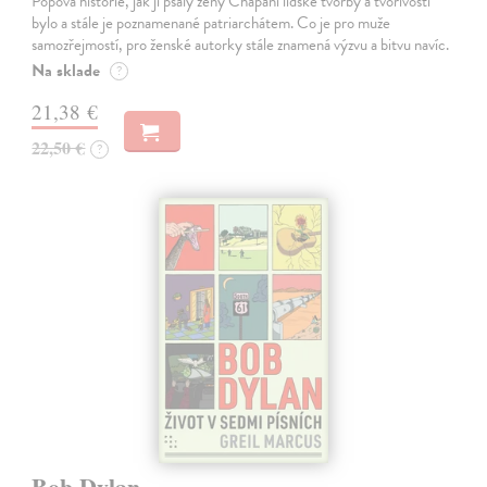
Popová historie, jak ji psaly ženy Chápání lidské tvorby a tvořivosti
bylo a stále je poznamenané patriarchátem. Co je pro muže
samozřejmostí, pro ženské autorky stále znamená výzvu a bitvu navíc.
Na sklade
?
21,38 €
22,50 €
?
Bob Dylan