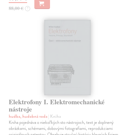
88,00 €
?
Elektrofony I. Elektromechanické
nástroje
hudba, hudobná veda
| Kniha
Kniha pojednáva o niekoľkých sto nástrojoch, text je doplnený
obrázkami, schémami, dobovými fotografiami, reprodukciami
originálnych patentov. Obsahuje stručnú históriu hlavných firiem