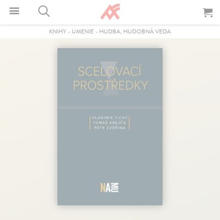
KNIHY
-
UMENIE
-
HUDBA, HUDOBNÁ VEDA