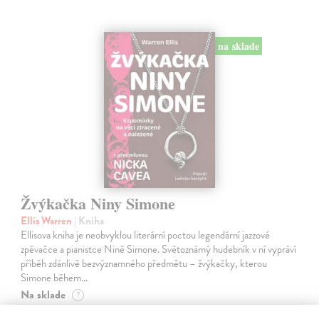
na sklade
Žvýkačka Niny Simone
Ellis Warren
| Kniha
Ellisova kniha je neobvyklou literární poctou legendární jazzové
zpěvačce a pianistce Nině Simone. Světoznámý hudebník v ní vypráví
příběh zdánlivě bezvýznamného předmětu – žvýkačky, kterou
Simone během…
Na sklade
?