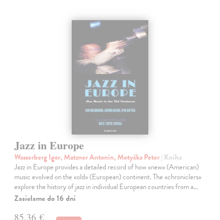
Jazz in Europe
Wasserberg Igor, Matzner Antonín, Motyčka Peter
| Kniha
Jazz in Europe provides a detailed record of how «new» (American)
music evolved on the «old» (European) continent. The «chroniclers»
explore the history of jazz in individual European countries from a…
Zasielame do 16 dní
85,36 €