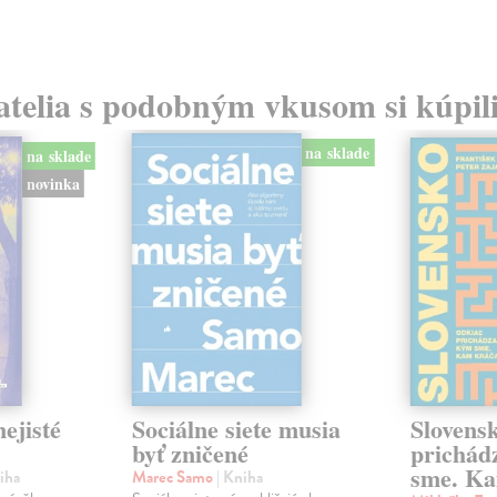
atelia s podobným vkusom si kúpili
na sklade
na sklade
novinka
ejisté
Sociálne siete musia
Slovens
byť zničené
prichád
sme. Ka
iha
Marec Samo
| Kniha