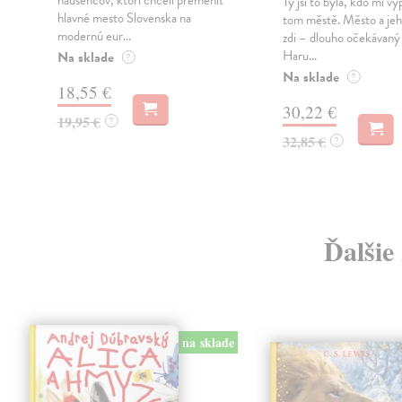
nadšencov, ktorí chceli premeniť
Ty jsi to byla, kdo mi vy
hlavné mesto Slovenska na
tom městě. Město a jeh
modernú eur...
zdi – dlouho očekávan
Haru...
Na sklade
?
Na sklade
?
18,55 €
30,22 €
19,95 €
?
32,85 €
?
Ďalšie
na sklade