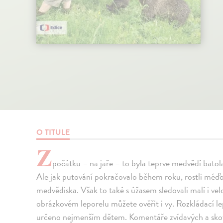
O TITULE
Z
počátku – na jaře – to byla teprve medvědí batol
Ale jak putování pokračovalo během roku, rostli méďo
medvědiska. Však to také s úžasem sledovali malí i velcí
obrázkovém leporelu můžete ověřit i vy. Rozkládací le
určeno nejmenším dětem. Komentáře zvídavých a skot