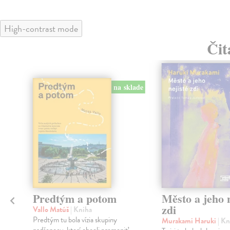
High-contrast mode
Čit
na sklade
Predtým a potom
Město a jeho n
zdi
Vallo Matúš
| Kniha
Predtým tu bola vízia skupiny
Murakami Haruki
| Kn