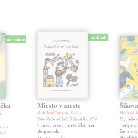
na sklade
na sklade
ička
Miesto v meste
Šikovn
a
Kubišová Tatiana
| Kniha
Holland 
Kde všade môžu žiť šťastní ľudia? V
My ľudia s
knižnici, pekárni, električke, lese,
inteligenc
a ich
ale aj na lodi.
Zeme a vyb
hy o
No zďaleka