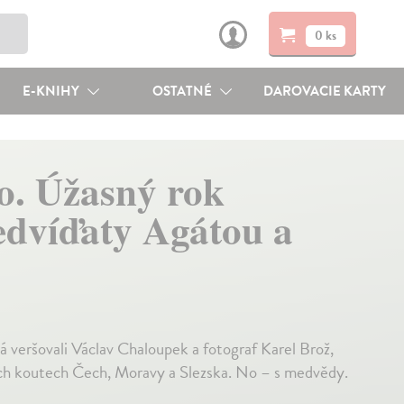
0 ks
E-KNIHY
OSTATNÉ
DAROVACIE KARTY
o. Úžasný rok
dvíďaty Agátou a
 veršovali Václav Chaloupek a fotograf Karel Brož,
ch koutech Čech, Moravy a Slezska. No – s medvědy.