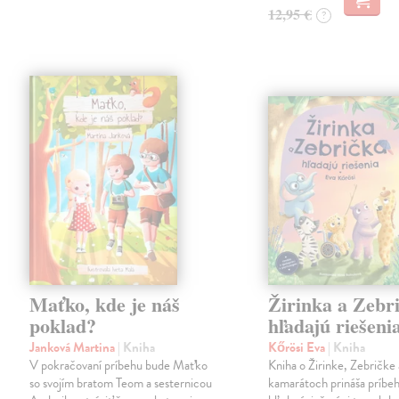
12,95 €
?
Maťko, kde je náš
Žirinka a Zebr
poklad?
hľadajú riešeni
Janková Martina
| Kniha
Kőrösi Eva
| Kniha
V pokračovaní príbehu bude Maťko
Kniha o Žirinke, Zebričke 
so svojím bratom Teom a sesternicou
kamarátoch prináša príbe