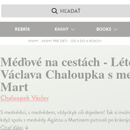
REBRÍK
KNIHY
BOOKS
KNIHY
-
KNIHY PRE DETI
-
OD 4 DO 6 ROKOV
Méďové na cestách - Lét
Václava Chaloupka s me
Mart
Chaloupek Václav
S medvědicí, s medvědem, vždyckyk cíli dojedem! Tak si možná
když spolu s medvědy Agátou a Martinem putovali po krásný
Čítať ďalej
↓