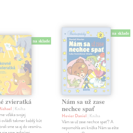
na sklade
na sklade
é zvieratká
Nám sa už zase
nechce spať
Michael
| Kniha
me vďaka svojej
Hevier Daniel
| Kniha
ii ovládli takmer každý kút
Vám sa už zase nechce spať? A
rali sme sa aj do vesmíru.
nepomohla ani knižka Nám sa ešte
 nie sme jedinými