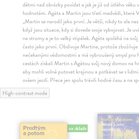
dětmi nad obrázky povídat a jak je již od útlého věku 
hodnotám. Agáta a Martin jsou třetí medvědi, které V
„Martin se narodil jako první. Je větší, nikdy to ale 
když jsou situace, kdy si dovede svoje vybojovat. Je uvá
na stromy a je to velký vtipálek. Agáta spoléhá na svů
často jako první. Obdivuje Martina, protože zbožňuje 
nečekanými vědomostmi a má vybroušený smysl pro 
cestách získali Martin s Agátou svůj nový domov na hrad
aby mohli volně putovat krajinou a potkávat se s lidm
ovšem jezdí. Přece jen spolu trávili hodně času a na s
High-contrast mode
na sklade