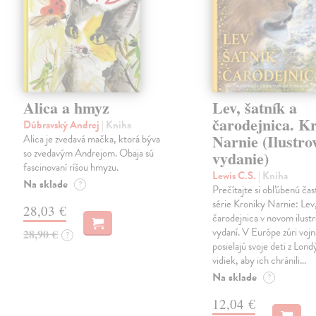
Alica a hmyz
Lev, šatník a
čarodejnica. K
Dúbravský Andrej
| Kniha
Narnie (Ilustro
Alica je zvedavá mačka, ktorá býva
so zvedavým Andrejom. Obaja sú
vydanie)
fascinovaní ríšou hmyzu.
Lewis C.S.
| Kniha
Na sklade
?
Prečítajte si obľúbenú čas
série Kroniky Narnie: Lev,
28,03 €
čarodejnica v novom ilus
vydaní. V Európe zúri vojn
28,90 €
?
posielajú svoje deti z Lond
vidiek, aby ich chránili…
Na sklade
?
12,04 €