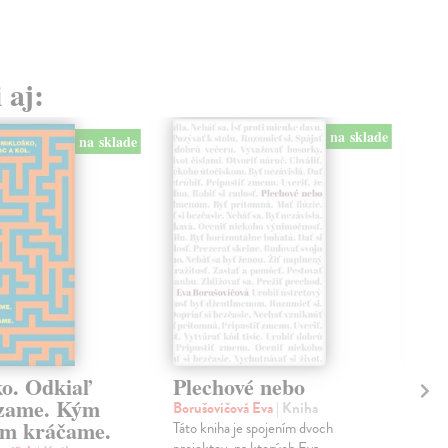
 aj:
na sklade
na sklade
ko. Odkiaľ
Plechové nebo
Po
zame. Kým
Borušovičová Eva
| Kniha
Kun
m kráčame.
Táto kniha je spojením dvoch
Poma