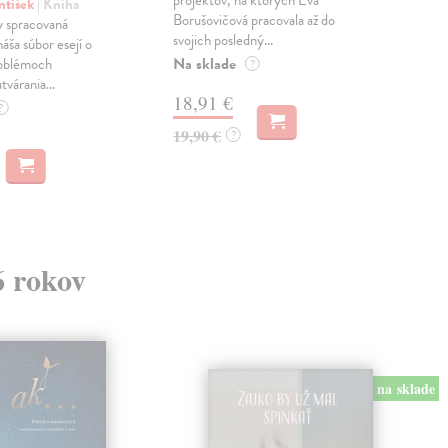
projektov, na ktorých Eva
čty
ntišek
| Kniha
Borušovičová pracovala až do
naps
 spracovaná
svojich posledný...
česk
náša súbor esejí o
Na sklade
Na 
oblémoch
?
tvárania...
18,91 €
14
?
19,90 €
15,
?
6 rokov
na sklade