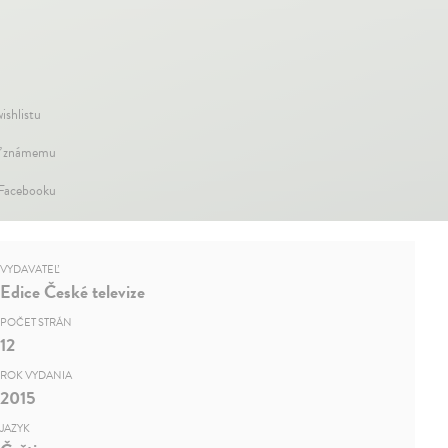
ishlistu
ť známemu
 Facebooku
VYDAVATEĽ
Edice České televize
POČET STRÁN
12
ROK VYDANIA
2015
JAZYK