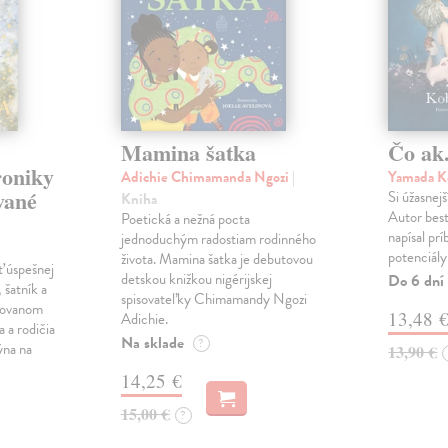
Mamina šatka
Čo ak.
roniky
Adichie Chimamanda Ngozi
|
Yamada K
vané
Si úžasnejš
Kniha
Autor best
Poetická a nežná pocta
napísal pr
jednoduchým radostiam rodinného
potenciály
života. Mamina šatka je debutovou
ť úspešnej
detskou knižkou nigérijskej
Do 6 dní
 šatník a
spisovateľky Chimamandy Ngozi
trovanom
13,48 
Adichie.
a a rodičia
Na sklade
?
ýna na
13,90 €
14,25 €
15,00 €
?