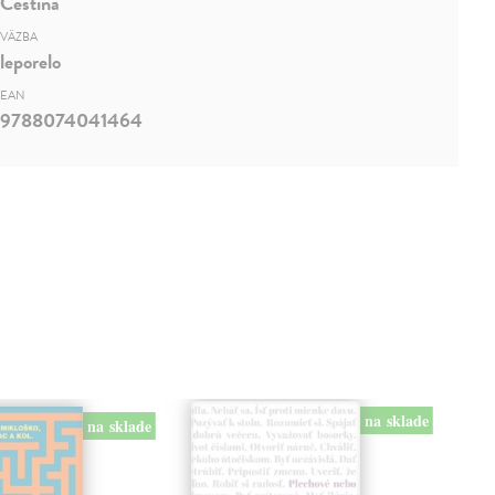
Čeština
VÄZBA
leporelo
EAN
9788074041464
na sklade
na sklade