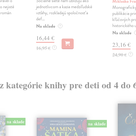
právěl o
Sociálne siete nám ubližujú ako
Mikloško Fra
o nejisté
jednotlivcom a kazia medziľudské
Monograficky
ý román
vzťahy, rozkladajú spoločnosť a
publikácia pri
def...
kľúčových pr
historického u
Na sklade
?
Na sklade
16,44 €
23,16 €
16,95 €
?
24,90 €
?
 z kategórie knihy pre deti od 4 do 
na sklade
na sklade