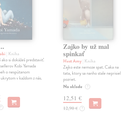
..
Zajko by už mal
spinkať
obi
| Kniha
í ako si dokážeš predstaviť.
Hest Amy
| Kniha
sellerov Kobi Yamada
Zajko este nemoze spat. Caka na
íbeh o nespútanom
tata, ktory sa nanho stale neprisiel
 ukrytom v každom z nás.
pozriet.
Na sklade
?
€
12,51 €
?
12,90 €
?