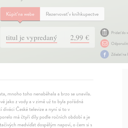
Kúpiť
na webe
Rezervovať v kníhkupectve
Pridať do w
titul je vypredaný
2,99 €
Odporuči
Zdielať na
ata, mnoho toho nenaběhala a brzo se unavila.
vé jako z vody a v zimě už to byla pořádná
 diváci České televize a nyní si to v
porelo má čtyři díly podle ročních období a je
ačivých medvíďat dospělým napoví, o čem si s