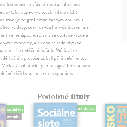
vést k vnímavosti vůči přírodě a kulturním
áclav Chaloupek vychoval. Říká o nich:
nezneužívá, je to gentleman každým coulem, i
žlivý, zvídavý, snaží se všechno vědět, rád leze
j šarm a nenápadnost, s níž se dostane všude a
chytré medvědy, ale i ona se ráda blýskne
humor.“ Po natáčení pořadu Méďové na
ě Točník, protože už byli příliš velcí na to,
i. Václav Chaloupek i pan fotograf tam za nimi
polečné zážitky se jen tak nezapomíná.
Podobné tituly
na sklade
na sklade
novinka