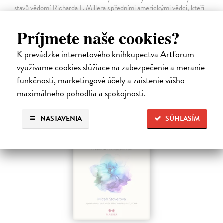
stavů vědomí Richarda L. Millera s předními americkými vědci, kteří
zkoumají vlivy psychedelických látek (LSD, MDMA, psilocybinu a
ayahuascy)…
Príjmete naše cookies?
Na sklade
?
K prevádzke internetového kníhkupectva Artforum
12,42 €
využívame cookies slúžiace na zabezpečenie a meranie
13,80 €
?
funkčnosti, marketingové účely a zaistenie vášho
maximálneho pohodlia a spokojnosti.
NASTAVENIA
SÚHLASÍM