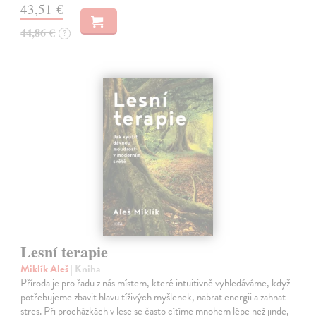
43,51 €
44,86 €
?
Lesní terapie
Miklík Aleš
| Kniha
Příroda je pro řadu z nás místem, které intuitivně vyhledáváme, když
potřebujeme zbavit hlavu tíživých myšlenek, nabrat energii a zahnat
stres. Při procházkách v lese se často cítíme mnohem lépe než jinde,