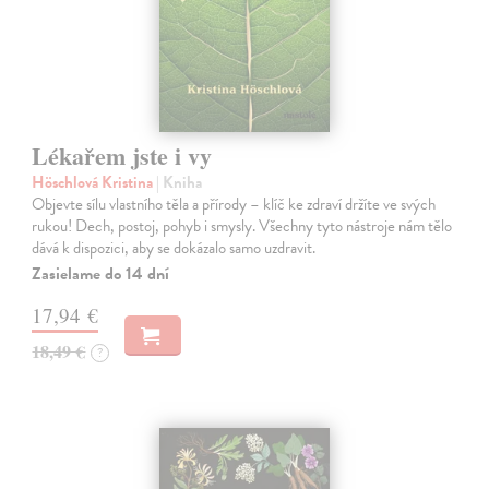
Lékařem jste i vy
Höschlová Kristina
| Kniha
Objevte sílu vlastního těla a přírody – klíč ke zdraví držíte ve svých
rukou! Dech, postoj, pohyb i smysly. Všechny tyto nástroje nám tělo
dává k dispozici, aby se dokázalo samo uzdravit.
Zasielame do 14 dní
17,94 €
18,49 €
?