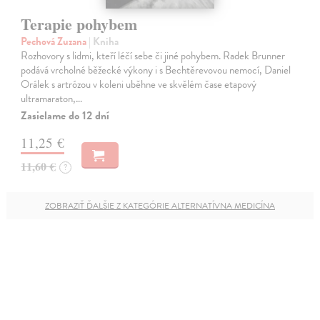
Terapie pohybem
Pechová Zuzana
| Kniha
Rozhovory s lidmi, kteří léčí sebe či jiné pohybem. Radek Brunner
podává vrcholné běžecké výkony i s Bechtěrevovou nemocí, Daniel
Orálek s artrózou v koleni uběhne ve skvělém čase etapový
ultramaraton,…
Zasielame do 12 dní
11,25 €
11,60 €
?
ZOBRAZIŤ ĎALŠIE Z KATEGÓRIE ALTERNATÍVNA MEDICÍNA