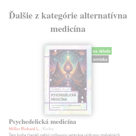
Ďalšie z kategórie alternatívna
medicína
na sklade
novinka
Psychedelická medicína
Miller Richard L.
| Kniha
Tato kniha čtenáři nabízí rozhovory veterána výzkumu změněných