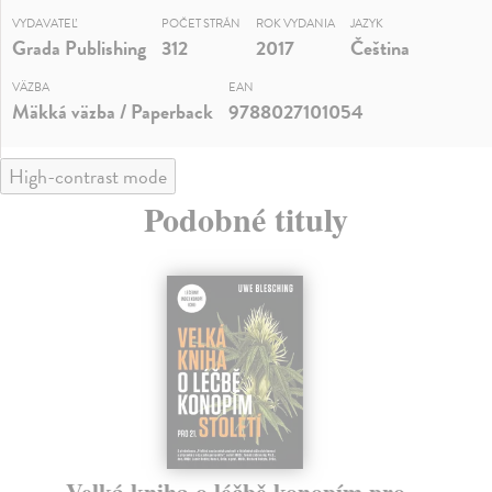
VYDAVATEĽ
POČET STRÁN
ROK VYDANIA
JAZYK
Grada Publishing
312
2017
Čeština
VÄZBA
EAN
Mäkká väzba / Paperback
9788027101054
High-contrast mode
Podobné tituly
Velká kniha o léčbě konopím pro
A