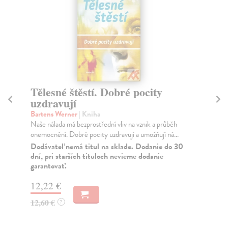
Tělesné štěstí. Dobré pocity
Lé
uzdravují
Hös
Obj
Bartens Werner
| Kniha
drž
Naše nálada má bezprostřední vliv na vznik a průběh
onemocnění. Dobré pocity uzdravují a umožňují ná...
Za
Dodávateľ nemá titul na sklade. Dodanie do 30
17
dní, pri starších tituloch nevieme dodanie
garantovať.
18
12,22 €
12,60 €
?