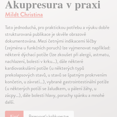
Akupresura v praxi
Mildt Christina
Tato jednoduchá, pro praktickou potřebu a výuku dobře
strukturovaná publikace je skvěle obrazově
dokumentována. Mezi četnými indikacemi léčby
(zejména u funkčních poruch) lze vyjmenovat například:
některé dýchací potíže (lze zkoušet při alergii, astmatu,
nachlazení, bolesti v krku…), dále některé
kardiovaskulární potíže (u některých typů
prekolapsových stavů, u stavů se špatným prokrvením
končetin, u závratí…), vybrané gastrointestinální potíže
(u některých potíží se žaludkem, u pálení žáhy, u
zácpy…), dále bolesti hlavy, poruchy spánku a mnohé
další.
Kúpiť
Rezervovať v kníhkupectve