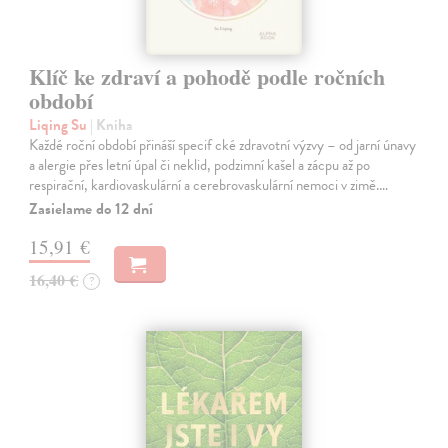
Klíč ke zdraví a pohodě podle ročních
období
Liqing Su
| Kniha
Každé roční období přináší specif cké zdravotní výzvy – od jarní únavy
a alergie přes letní úpal či neklid, podzimní kašel a zácpu až po
respirační, kardiovaskulární a cerebrovaskulární nemoci v zimě.…
Zasielame do 12 dní
15,91 €
16,40 €
?