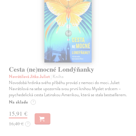
Cesta (ne)mocné Londýňanky
Navrátilová Jitka Juliet
| Kniha
Novodobá hrdinka svého příběhu provází z nemoci do moci. Juliet
Navrátilová na sebe upozornila svou první knihou Myslet srdcem –
psychedelická cesta Latinskou Amerikou, která se stala bestsellerem.
Na sklade
?
15,91 €
16,40 €
?