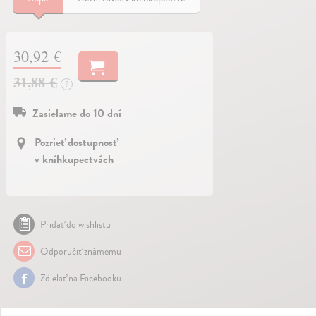
30,92 €
31,88 €
?
Zasielame do 10 dní
Pozrieť dostupnosť
v kníhkupectvách
Pridať do wishlistu
Odporučiť známemu
Zdielať na Facebooku