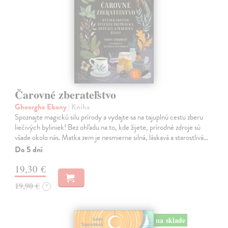
Čarovné zberateľstvo
Gheorghe Ebony
| Kniha
Spoznajte magickú silu prírody a vydajte sa na tajuplnú cestu zberu
liečivých byliniek! Bez ohľadu na to, kde žijete, prírodné zdroje sú
všade okolo nás. Matka zem je nesmierne silná, láskavá a starostlivá…
Do 5 dní
19,30 €
19,90 €
?
na sklade