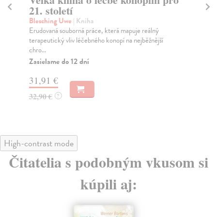
21. století
No
Pra
Blesching Uwe
| Kniha
shr
Erudovaná souborná práce, která mapuje reálný
bez
terapeutický vliv léčebného konopí na nejběžnější
chro...
Za
Zasielame do 12 dní
30
31,91 €
31
32,90 €
?
High-contrast mode
Čitatelia s podobným vkusom si
kúpili aj: