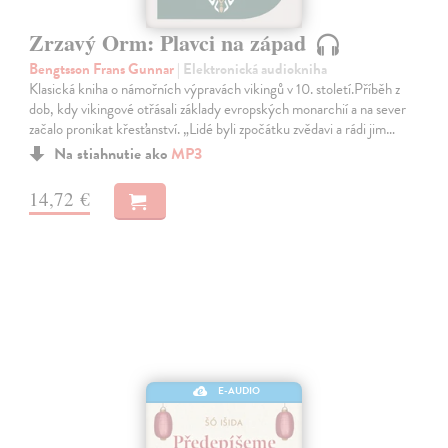
Zrzavý Orm: Plavci na západ
Bengtsson Frans Gunnar
| Elektronická audiokniha
Klasická kniha o námořních výpravách vikingů v 10. století.Příběh z
dob, kdy vikingové otřásali základy evropských monarchií a na sever
začalo pronikat křesťanství. „Lidé byli zpočátku zvědavi a rádi jim…
Na stiahnutie ako
MP3
14,72 €
E-AUDIO