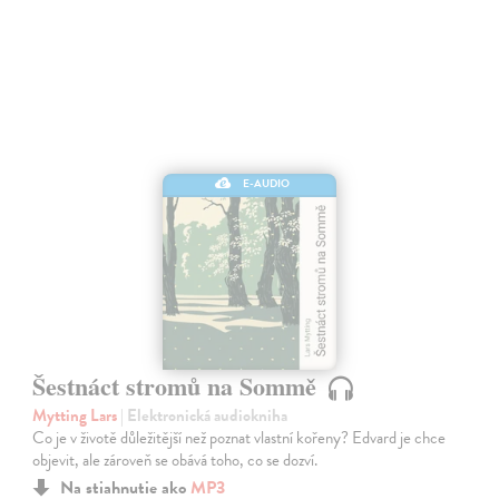
E-AUDIO
Šestnáct stromů na Sommě
Mytting Lars
| Elektronická audiokniha
Co je v životě důležitější než poznat vlastní kořeny? Edvard je chce
objevit, ale zároveň se obává toho, co se dozví.
Na stiahnutie ako
MP3