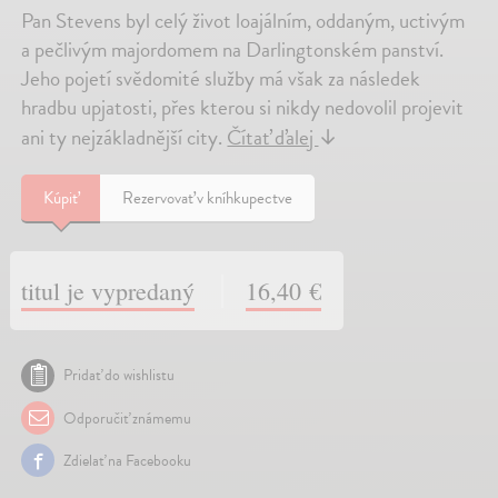
Pan Stevens byl celý život loajálním, oddaným, uctivým
a pečlivým majordomem na Darlingtonském panství.
Jeho pojetí svědomité služby má však za následek
hradbu upjatosti, přes kterou si nikdy nedovolil projevit
ani ty nejzákladnější city.
Čítať ďalej
↓
Kúpiť
Rezervovať v kníhkupectve
titul je vypredaný
16,40 €
Pridať do wishlistu
Odporučiť známemu
Zdielať na Facebooku