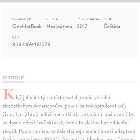
VYDAVATEĽ
VERZIA
ROK VYDANIA
ZVUK
OneHotBook
Neskrátená
2017
Čeština
EAN
8594169481579
O TITULE
K
dyž jeho letitý zaměstnavatel prodá své sídlo
zbohatlickým Američanům, pokusí se zrekapitulovat svůj
život, který hrdě položil na oltář abstraktnímu ideálu, aniž by
se dosud odvážil reflektovat, čemu to vlastně bez oddechu
sloužil. Podle románu vznikla stejnojmenná filmová adaptace
(režie James Ivory, 1993) s Anthonym Hopkinsem a Emmou