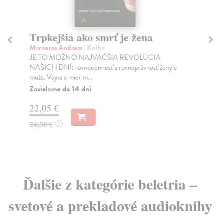
Trpkejšia ako smrť je žena
P
Marneros Andreas
| Kniha
Bor
JE TO MOŽNO NAJVÄČŠIA REVOLÚCIA
Tát
NAŠICH DNÍ: rovnocennosť a rovnoprávnosť ženy a
Bor
muža. Vojna a mier m...
Na
Zasielame do 14 dní
18
22,05 €
19
24,50 €
?
Ďalšie z kategórie beletria –
svetové a prekladové audioknihy