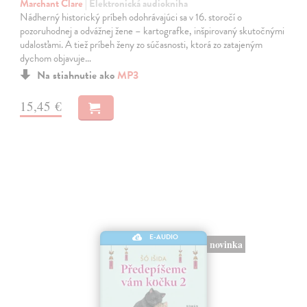
Marchant Clare
| Elektronická audiokniha
Nádherný historický príbeh odohrávajúci sa v 16. storočí o
pozoruhodnej a odvážnej žene – kartografke, inšpirovaný skutočnými
udalosťami. A tiež príbeh ženy zo súčasnosti, ktorá zo zatajeným
dychom objavuje…
Na stiahnutie ako
MP3
15,45 €
E-AUDIO
novinka