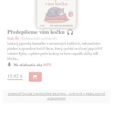
Předepíšeme vám kočku
Išida Šó
| Elektronická audiokniha
Laskavý japonský bestseller o sametových kožíšcích, nekonečném
předení a opravdové kočičí lásce, který vychází ve třiceti jazycích.V
rušném Kjótu, v pátém patře budovy na konci zapadlé uličky sídlí
klinika…
Na stiahnutie ako
MP3
15,92 €
ZOBRAZIŤ ĎALŠIE Z KATEGÓRIE BELETRIA – SVETOVÉ A PREKLADOVÉ
AUDIOKNIHY