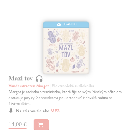
E-AUDIO
Mazl tov
Vanderstraeten Margot
| Elektronická audiokniha
Margot je ateistka a feministka, která žije se svým íránským přítelem
a studuje jazyky. Schneiderovi jsou ortodoxní židovská rodina se
čtyřmi dětmi.
Na stiahnutie ako
MP3
14,00 €