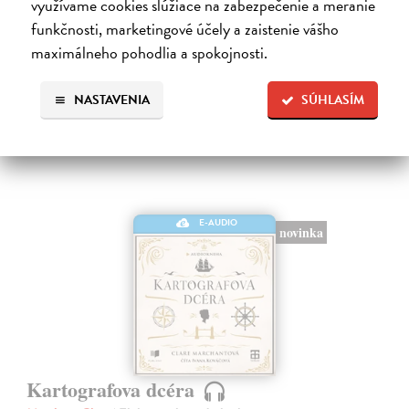
využívame cookies slúžiace na zabezpečenie a meranie
Na stiahnutie ako
MP3
funkčnosti, marketingové účely a zaistenie vášho
7,00 €
maximálneho pohodlia a spokojnosti.
NASTAVENIA
SÚHLASÍM
E-AUDIO
novinka
Kartografova dcéra