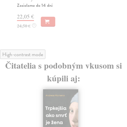
Zasielame do 14 dní
18
22,05 €
19
24,50 €
?
High-contrast mode
Čitatelia s podobným vkusom si
kúpili aj: