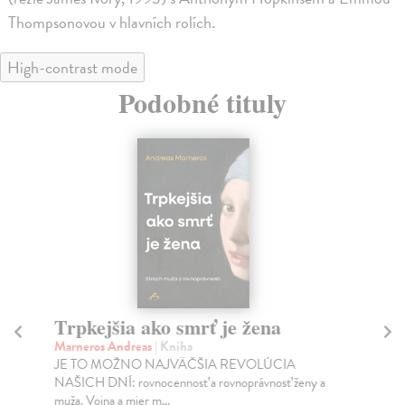
Thompsonovou v hlavních rolích.
High-contrast mode
Podobné tituly
Trpkejšia ako smrť je žena
P
Marneros Andreas
| Kniha
Bor
JE TO MOŽNO NAJVÄČŠIA REVOLÚCIA
Tát
NAŠICH DNÍ: rovnocennosť a rovnoprávnosť ženy a
Bor
muža. Vojna a mier m...
Na