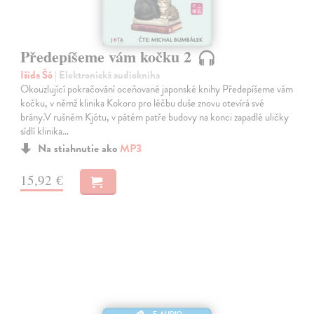
Předepíšeme vám kočku 2
Išida Šó
| Elektronická audiokniha
Okouzlující pokračování oceňované japonské knihy Předepíšeme vám
kočku, v němž klinika Kokoro pro léčbu duše znovu otevírá své
brány.V rušném Kjótu, v pátém patře budovy na konci zapadlé uličky
sídlí klinika…
Na stiahnutie ako
MP3
15,92 €
E-AUDIO