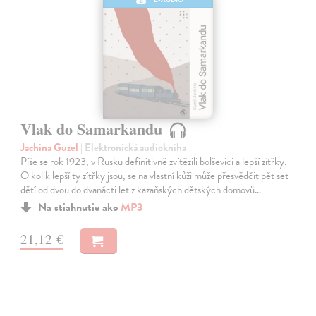
Vlak do Samarkandu
Jachina Guzel
| Elektronická audiokniha
Píše se rok 1923, v Rusku definitivně zvítězili bolševici a lepší zítřky.
O kolik lepší ty zítřky jsou, se na vlastní kůži může přesvědčit pět set
dětí od dvou do dvanácti let z kazaňských dětských domovů…
Na stiahnutie ako
MP3
21,12 €