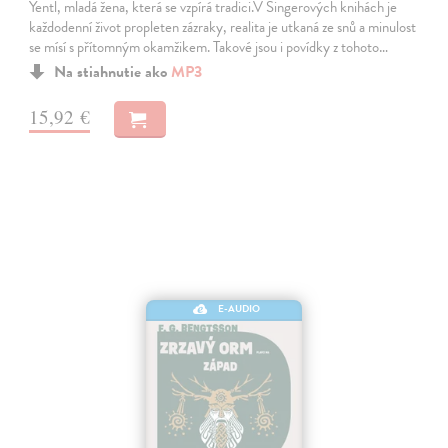
Yentl, mladá žena, která se vzpírá tradici.V Singerových knihách je
každodenní život propleten zázraky, realita je utkaná ze snů a minulost
se mísí s přítomným okamžikem. Takové jsou i povídky z tohoto…
Na stiahnutie ako
MP3
15,92 €
E-AUDIO