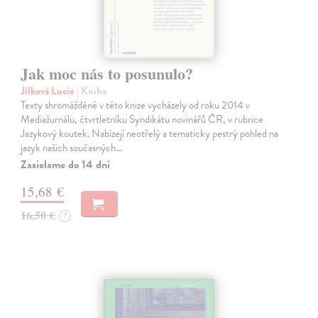
Jak moc nás to posunulo?
Jílková Lucie
| Kniha
Texty shromážděné v této knize vycházely od roku 2014 v
Mediažurnálu, čtvrtletníku Syndikátu novinářů ČR, v rubrice
Jazykový koutek. Nabízejí neotřelý a tematicky pestrý pohled na
jazyk našich současných…
Zasielame do 14 dní
15,68 €
16,50 €
?