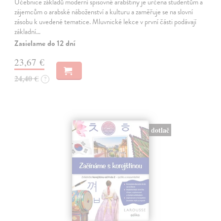
Učebnice základů moderní spisovné arabštiny je určena studentům a
zájemcům o arabské náboženství a kulturu a zaměřuje se na slovní
zásobu k uvedené tematice. Mluvnické lekce v první části podávají
základní…
Zasielame do 12 dní
23,67 €
24,40 €
?
dotlač