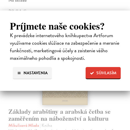
Na sklade
30,94 €
31,90 €
?
Príjmete naše cookies?
K prevádzke internetového kníhkupectva Artforum
využívame cookies slúžiace na zabezpečenie a meranie
funkčnosti, marketingové účely a zaistenie vášho
maximálneho pohodlia a spokojnosti.
NASTAVENIA
SÚHLASÍM
Základy arabštiny a arabská četba se
zaměřením na náboženství a kulturu
Mikulicová Mlada
| Kniha