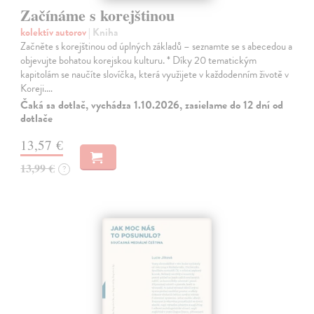
Začínáme s korejštinou
kolektív autorov
| Kniha
Začněte s korejštinou od úplných základů – seznamte se s abecedou a
objevujte bohatou korejskou kulturu. * Díky 20 tematickým
kapitolám se naučíte slovíčka, která využijete v každodenním životě v
Koreji.…
Čaká sa dotlač, vychádza 1.10.2026, zasielame do 12 dní od
dotlače
13,57 €
13,99 €
?