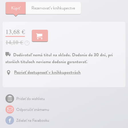
Kúpiť
Rezervovať v kníhkupectve
13,68 €
14,10 €
?
Dodávateľ nemá titul na sklade. Dodanie do 30 dní, pri
starších tituloch nevieme dodanie garantovať.
Pozrieť dostupnosť v kníhkupectvách
Pridať do wishlistu
Odporučiť známemu
Zdielať na Facebooku