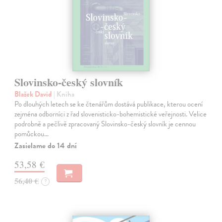
Slovinsko-český slovník
Blažek David
| Kniha
Po dlouhých letech se ke čtenářům dostává publikace, kterou ocení
zejména odborníci z řad slovenisticko-bohemistické veřejnosti. Velice
podrobně a pečlivě zpracovaný Slovinsko-český slovník je cennou
pomůckou…
Zasielame do 14 dní
53,58 €
56,40 €
?