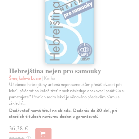
Hebrejština nejen pro samouky
Šmejkalová Lucie
| Kniha
Učebnice hebrejštiny určená nejen samoukům přináší dvacet pět
lekcí, přičemž po každé třetí z nich následuje opakovací pasáž Co si
pamatujete? Prvních sedm lekcí je věnováno především písmu a
základní…
Dodávateľ nemá titul na sklade. Dodanie do 30 dní, pri
starších tituloch nevieme dodanie garantovať.
36,38 €
37,50 €
?