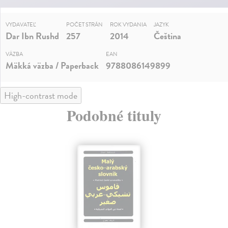
VYDAVATEĽ
POČET STRÁN
ROK VYDANIA
JAZYK
Dar Ibn Rushd
257
2014
Čeština
VÄZBA
EAN
Mäkká väzba / Paperback
9788086149899
High-contrast mode
Podobné tituly