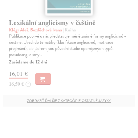
Lexikální anglicismy v češtině
Klégr Aleš, Bozděchová Ivana
| Kniha
Publikace poprvé u nás představuje méně známé formy anglicismů v
češtině. Uvádí do tematiky (klasifikace anglicismů, motivace
přejímání), ale jádrem jsou původní studie opomíjených typů:
pseudoanglicismy…
Zasielame do 12 dní
16,01 €
16,50 €
?
ZOBRAZIŤ ĎALŠIE Z KATEGÓRIE OSTATNÉ JAZYKY