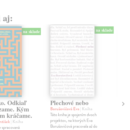
 aj:
na sklade
na sklade
ko. Odkiaľ
Plechové nebo
Po
zame. Kým
Borušovičová Eva
| Kniha
Kun
m kráčame.
Táto kniha je spojením dvoch
Poma
projektov, na ktorých Eva
čty
ntišek
| Kniha
Borušovičová pracovala až do
naps
 spracovaná