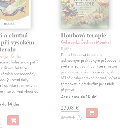
á a chutná
Houbová terapie
 při vysokém
Golasovská Čechová Monika
|
terolu
Kniha
Kniha Houbová terapie je
Sonja
| Kniha
jedinečným praktickým průvodcem
adina cholesterolu patří
světem léčivých hub, které rostou
í rizikové faktory
přímo kolem nás. Ukáže vám, jak
kulárních onemocnění,
běžné druhy správně poznat, sbírat a
ysoký krevní tlak,
zpracovat, a především jak z nich
róza, infarkt či mrtvice.
připravit…
 ji lze ovlivnit vhodnou
Zasielame do 10 dní
e do 14 dní
23,08 €
€
23,79 €
?
?