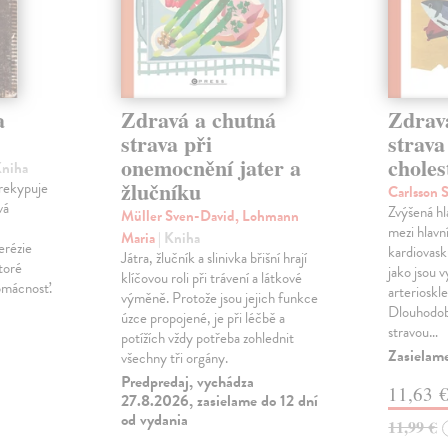
a
Zdravá a chutná
Zdrav
strava při
strava
onemocnění jater a
choles
Kniha
žlučníku
prekypuje
Carlsson 
vá
Zvýšená hl
Müller Sven-David, Lohmann
mezi hlavn
Maria
| Kniha
erézie
kardiovas
Játra, žlučník a slinivka břišní hrají
toré
jako jsou v
klíčovou roli při trávení a látkové
omácnosť.
arterioskle
výměně. Protože jsou jejich funkce
Dlouhodobě
úzce propojené, je při léčbě a
stravou…
potížích vždy potřeba zohlednit
Zasielam
všechny tři orgány.
Predpredaj, vychádza
11,63 
27.8.2026, zasielame do 12 dní
od vydania
11,99 €