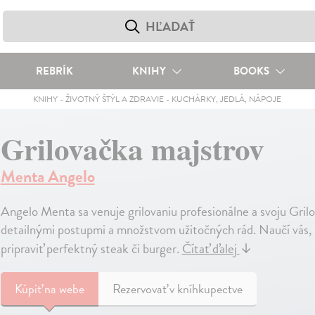
REBRÍK
KNIHY
BOOKS
KNIHY
-
ŽIVOTNÝ ŠTÝL A ZDRAVIE
-
KUCHÁRKY, JEDLÁ, NÁPOJE
Grilovačka majstrov
Menta Angelo
Angelo Menta sa venuje grilovaniu profesionálne a svoju Gril
detailnými postupmi a množstvom užitočných rád. Naučí vás, 
pripraviť perfektný steak či burger.
Čítať ďalej
↓
Kúpiť
na webe
Rezervovať v kníhkupectve