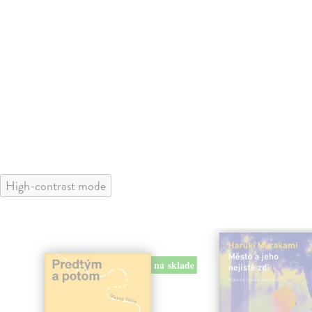
High-contrast mode
na sklade