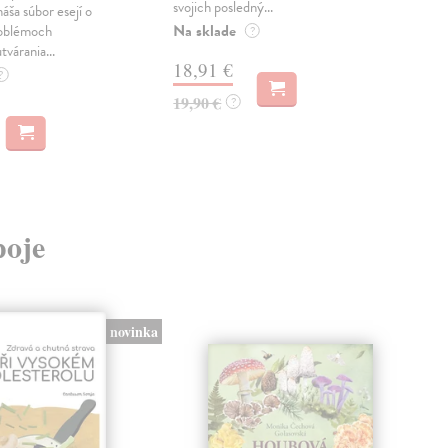
svojich posledný...
česk
náša súbor esejí o
Na sklade
Na 
oblémoch
?
tvárania...
18,91 €
14
?
19,90 €
15,
?
poje
novinka