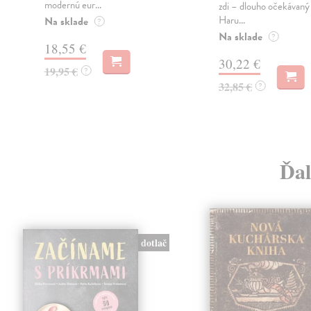
modernú eur...
zdi – dlouho očekávan
Haru...
Na sklade
?
Na sklade
?
18,55 €
30,22 €
19,95 €
?
32,85 €
?
Ďal
dotlač