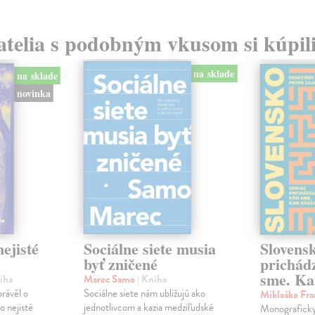
atelia s podobným vkusom si kúpili
na sklade
na sklade
novinka
ejisté
Sociálne siete musia
Slovens
byť zničené
prichád
sme. Ka
iha
Marec Samo
| Kniha
právěl o
Sociálne siete nám ubližujú ako
Mikloško Fra
o nejisté
jednotlivcom a kazia medziľudské
Monograficky