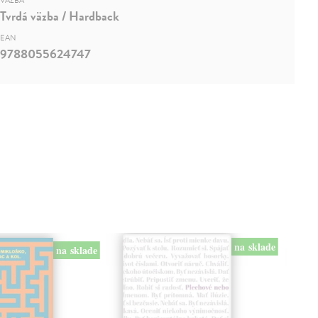
VÄZBA
Tvrdá väzba / Hardback
EAN
9788055624747
na sklade
na sklade