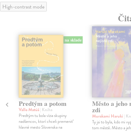
High-contrast mode
Čit
na sklade
Predtým a potom
Město a jeho n
zdi
Vallo Matúš
| Kniha
Predtým tu bola vízia skupiny
Murakami Haruki
| Kn
nadšencov, ktorí chceli premeniť
Ty jsi to byla, kdo mi vy
hlavné mesto Slovenska na
tom městě. Město a jeh