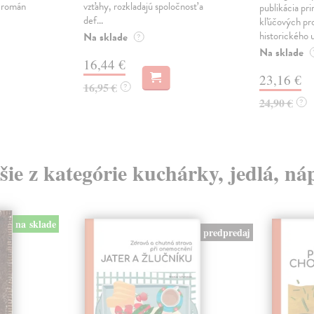
ý román
vzťahy, rozkladajú spoločnosť a
publikácia pri
def...
kľúčových pr
historického u
Na sklade
?
Na sklade
16,44 €
23,16 €
16,95 €
?
24,90 €
?
šie z kategórie kuchárky, jedlá, ná
na sklade
predpredaj