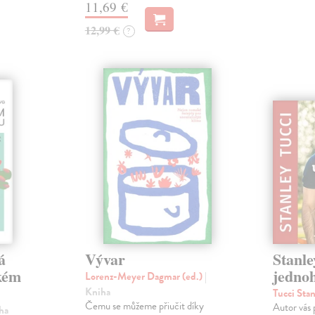
11,69 €
12,99 €
?
á
Vývar
Stanle
okém
jednoh
Lorenz-Meyer Dagmar (ed.)
|
Kniha
Tucci Sta
Čemu se můžeme přiučit díky
Autor vás 
iha