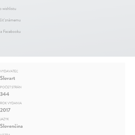
o wishlistu
iť známemu
na Facebooku
VYDAVATEĽ
Slovart
POČET STRÁN
344
ROK VYDANIA
2017
JAZYK
Slovenčina