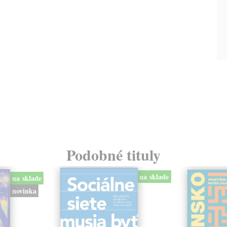
Podobné tituly
na sklade
na sklade
novinka