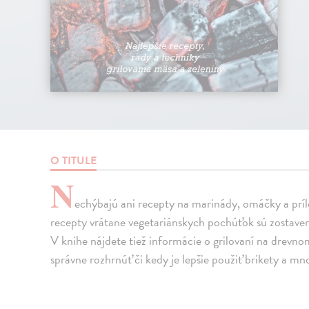
O TITULE
N
echýbajú ani recepty na marinády, omáčky a príl
recepty vrátane vegetariánskych pochúťok sú zostaven
V knihe nájdete tiež informácie o grilovaní na drevnom
správne rozhrnúť či kedy je lepšie použiť brikety a mn