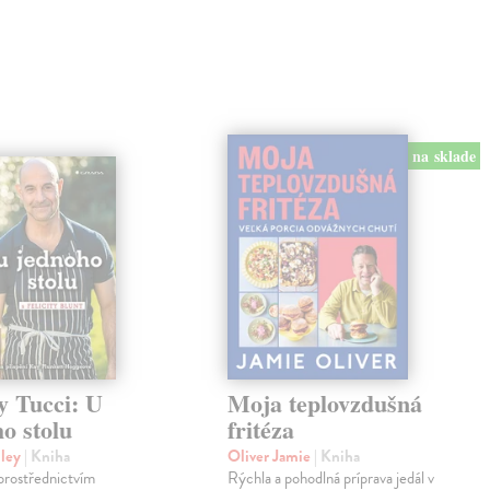
na sklade
y Tucci: U
Moja teplovzdušná
o stolu
fritéza
nley
| Kniha
Oliver Jamie
| Kniha
prostřednictvím
Rýchla a pohodlná príprava jedál v