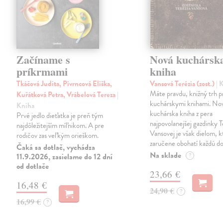
Začíname s
Nová kuchársk
príkrmami
kniha
Tkáčová Judita, Pivrncová Eliška,
Vansová Terézia (zost.)
| 
Máte pravdu, knižný trh 
Kuřátková Petra, Vrábelová Tereza
|
kuchárskymi knihami. No
Kniha
kuchárska kniha z pera
Prvé jedlo dieťatka je preň tým
najpovolanejšej gazdinky T
najdôležitejším míľnikom. A pre
Vansovej je však dielom, k
rodičov zas veľkým orieškom.
zaručene obohatí každú d
Čaká sa dotlač, vychádza
Na sklade
11.9.2026, zasielame do 12 dní
?
od dotlače
23,66 €
16,48 €
24,90 €
?
16,99 €
?