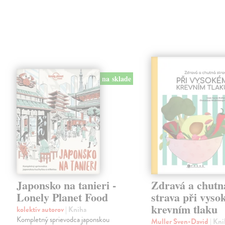
na sklade
Japonsko na tanieri -
Zdravá a chutn
Lonely Planet Food
strava při vys
krevním tlaku
kolektív autorov
| Kniha
Kompletný sprievodca japonskou
Muller Sven-David
| Kn