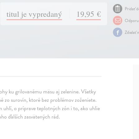
Pridať d
titul je vypredaný
19,95 €
Odporuč
Zdielať 
ohy ku grilovanému mäsu aj zelenine. Všetky
é zo surovín, ktoré bez problémov zoženiete.
 uhlí, o príprave teplotných zón i to, ako uhlie
oho ďalších zasvätených rád.