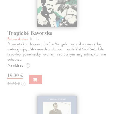
Tropické Bavorsko
Betina Anton
| Kniha
Po nacistickom lekárovi Josefovi Mengelem sa po skončení druhej
svetovej vojny zľahla zem. Jeho domovom sa stal štát Sao Paulo, kde
sa obklopil po nemecky hovoriacimi európskymi imigrantmi, ktorí mu
ochotne…
Na sklade
?
19,30 €
20,32 €
?