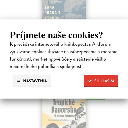
Táňa / Praha 3 / Žižkov
Príjmete naše cookies?
Zelbová Marie
| Kniha
Nikdy jsme nebyli úplně standardní žižkovská rodina. Vítejte v
K prevádzke internetového kníhkupectva Artforum
mámině bytě 4. kategorie, který byl všem otevřen dokořán.
využívame cookies slúžiace na zabezpečenie a meranie
Na sklade
?
funkčnosti, marketingové účely a zaistenie vášho
maximálneho pohodlia a spokojnosti.
12,92 €
13,60 €
?
NASTAVENIA
SÚHLASÍM
na sklade