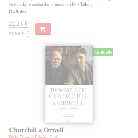
vo waleskom oceliarskom mestečku Port Talbot.
Do 5 dní
22,21 €
22,90 €
?
na sklade
Churchill a Orwell
Ricks Thomas Edwin
| Kniha