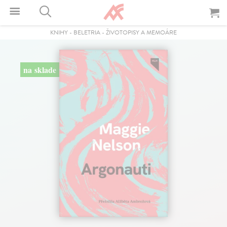
KNIHY
-
BELETRIA
-
ŽIVOTOPISY A MEMOÁRE
na sklade