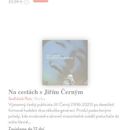
23,50 €
?
Na cestách s Jiřím Černým
Sedláček Petr
| Kniha
Významný český publicista Jiří Černý (1936-2023) po desetiletí
formoval hudební vkus několika generací. Proslul poslechovými
pořady, kde erudovaně a zároveň srozumitelně uváděl posluchače do
světa hlavně…
Zasielame do 12 dní