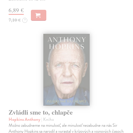
6,89 €
7,10 €
?
Zvládli sme to, chlapče
Hopkins Anthony
| Kniha
Možno zabudneme na minulosť, ale minulosť nezabudne na nás Sir
Anthony Hopkins sa narodil a vyrastal v krízových a vojnových časoch