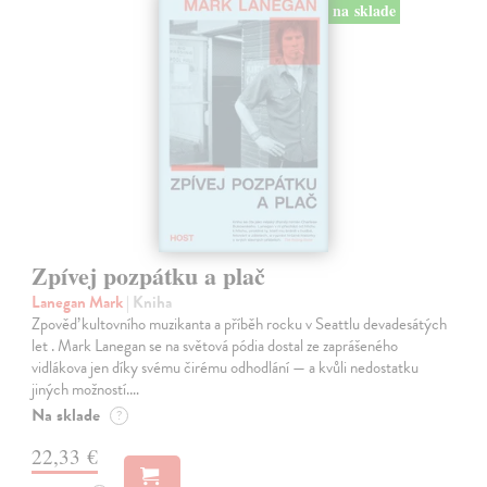
na sklade
Zpívej pozpátku a plač
Lanegan Mark
| Kniha
Zpověď kultovního muzikanta a příběh rocku v Seattlu devadesátých
let . Mark Lanegan se na světová pódia dostal ze zaprášeného
vidlákova jen díky svému čirému odhodlání — a kvůli nedostatku
jiných možností.…
Na sklade
?
22,33 €