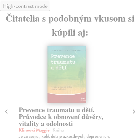
High-contrast mode
Čitatelia s podobným vkusom si
kúpili aj:
Prevence traumatu u dětí.
O 
Průvodce k obnovení důvěry,
Sv
vitality a odolnosti
A B
tam
Klineová Maggie
| Kniha
Na
Je zarážející, kolik dětí je úzkostlivých, depresivních,