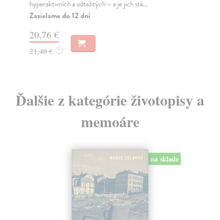
hyperaktivních a odtažitých – a je jich stá...
10
Zasielame do 12 dní
11
20,76 €
21,40 €
?
Ďalšie z kategórie životopisy a
memoáre
na sklade