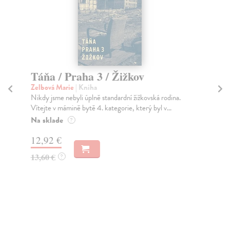
Táňa / Praha 3 / Žižkov
E
Zelbová Marie
| Kniha
Buc
Nikdy jsme nebyli úplně standardní žižkovská rodina.
Bio
Vítejte v mámině bytě 4. kategorie, který byl v...
Ego
Na sklade
Za
?
12,92 €
19
13,60 €
19
?