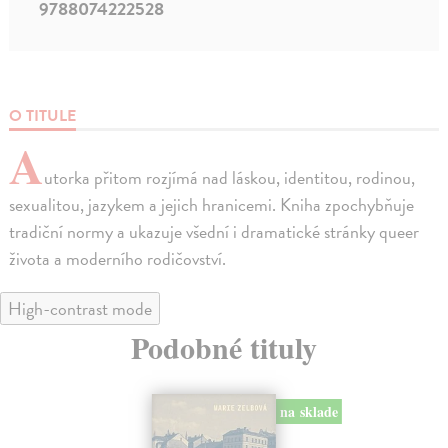
9788074222528
O TITULE
A
utorka přitom rozjímá nad láskou, identitou, rodinou,
sexualitou, jazykem a jejich hranicemi. Kniha zpochybňuje
tradiční normy a ukazuje všední i dramatické stránky queer
života a moderního rodičovství.
High-contrast mode
Podobné tituly
na sklade