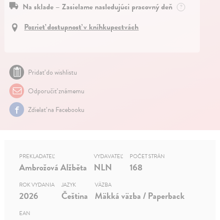
Na sklade – Zasielame nasledujúci pracovný deň
?
Pozrieť dostupnosť v kníhkupectvách
Pridať do wishlistu
Odporučiť známemu
Zdielať na Facebooku
PREKLADATEĽ
VYDAVATEĽ
POČET STRÁN
Ambrožová Alžběta
NLN
168
ROK VYDANIA
JAZYK
VÄZBA
2026
Čeština
Mäkká väzba / Paperback
EAN