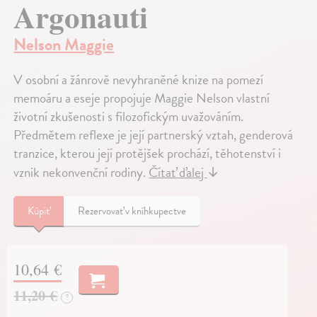
Argonauti
Nelson Maggie
V osobní a žánrově nevyhraněné knize na pomezí
memoáru a eseje propojuje Maggie Nelson vlastní
životní zkušenosti s filozofickým uvažováním.
Předmětem reflexe je její partnerský vztah, genderová
tranzice, kterou její protějšek prochází, těhotenství i
vznik nekonvenční rodiny.
Čítať ďalej
↓
Kúpiť
Rezervovať v kníhkupectve
10,64 €
11,20 €
?