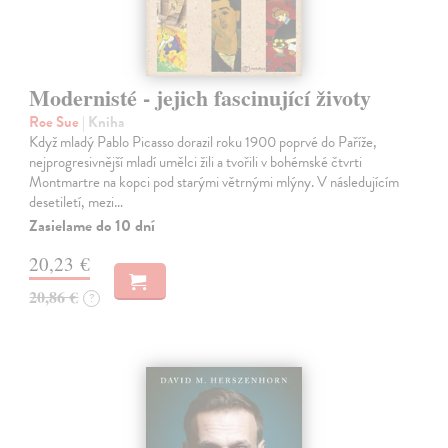
Modernisté - jejich fascinující životy
Roe Sue
| Kniha
Když mladý Pablo Picasso dorazil roku 1900 poprvé do Paříže,
nejprogresivnější mladí umělci žili a tvořili v bohémské čtvrti
Montmartre na kopci pod starými větrnými mlýny. V následujícím
desetiletí, mezi…
Zasielame do 10 dní
20,23 €
20,86 €
?