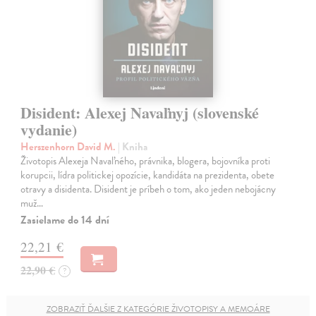
Disident: Alexej Navaľnyj (slovenské
vydanie)
Herszenhorn David M.
| Kniha
Životopis Alexeja Navaľného, právnika, blogera, bojovníka proti
korupcii, lídra politickej opozície, kandidáta na prezidenta, obete
otravy a disidenta. Disident je príbeh o tom, ako jeden nebojácny
muž…
Zasielame do 14 dní
22,21 €
22,90 €
?
ZOBRAZIŤ ĎALŠIE Z KATEGÓRIE ŽIVOTOPISY A MEMOÁRE