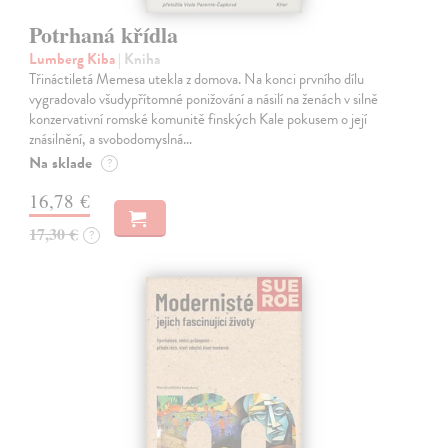
Potrhaná křídla
Lumberg Kiba
| Kniha
Třináctiletá Memesa utekla z domova. Na konci prvního dílu
vygradovalo všudypřítomné ponižování a násilí na ženách v silně
konzervativní romské komunitě finských Kale pokusem o její
znásilnění, a svobodomyslná…
Na sklade
?
16,78 €
17,30 €
?