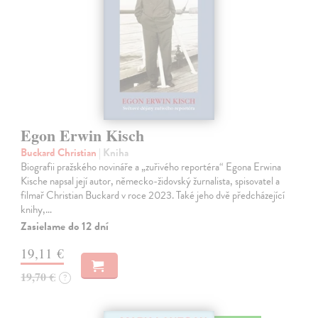
Egon Erwin Kisch
Buckard Christian
| Kniha
Biografii pražského novináře a „zuřivého reportéra“ Egona Erwina
Kische napsal její autor, německo-židovský žurnalista, spisovatel a
filmař Christian Buckard v roce 2023. Také jeho dvě předcházející
knihy,…
Zasielame do 12 dní
19,11 €
19,70 €
?