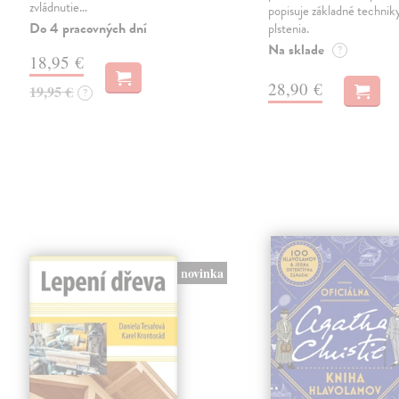
zvládnutie…
popisuje základné techni
Do 4 pracovných dní
plstenia.
Na sklade
?
18,95 €
28,90 €
19,95 €
?
novinka