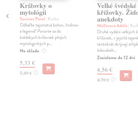
Krížovky o
Velké švédské
mytológii
křížovky. Žid
anekdoty
Surovec Pavol
| Kniha
Odhaľte tajomstvá bohov, hrdinov
Müllerová Adéla
| Kni
a legiend! Ponorte sa do
e
Druhé vydání velkých 
švédskych krížoviek plných
křížovek, v jejichž taje
mytologických p...
tentokrát skrývají stříp
židovskéh...
Na sklade
?
Zasielame do 12 dní
5,33 €
4,56 €
5,49 €
?
4,70 €
?