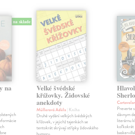
na sklade
y na
Velké švédské
Hlavo
křížovky. Židovské
Sherl
anekdoty
Cartavola
Preverte s
Müllerová Adéla
| Kniha
plstených
slávnym d
Druhé vydání velkých švédských
informácie
literárnu 
křížovek, v jejichž tajenkách se
ých
koľkokrát s
tentokrát skrývají střípky židovského
obne
baskervill
humoru.