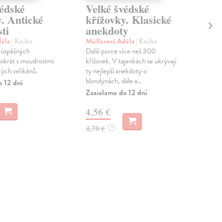
védské
Velké švédské
Ve
. Antické
křížovky. Klasické
H
ti
anekdoty
Moo
Víte
déla
| Kniha
Müllerová Adéla
| Kniha
svě
 úspěšných
Další porce více než 300
knih
tokrát s moudrostmi
křížovek. V tajenkách se ukrývají
výz..
kých velikánů.
ty nejlepší anekdoty o
blondýnách, dále a...
Zas
o 12 dní
Zasielame do 12 dní
13
4,56 €
14,
4,70 €
?