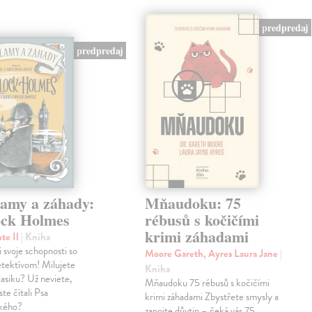
predpredaj
predpredaj
lamy a záhady:
Mňaudoku: 75
ock Holmes
rébusů s kočičími
krimi záhadami
nte Il
| Kniha
i svoje schopnosti so
Moore Gareth, Ayres Laura Jane
|
etektívom! Milujete
Kniha
klasiku? Už neviete,
Mňaudoku 75 rébusů s kočičími
te čítali Psa
krimi záhadami Zbystřete smysly a
ského?
zapojte důvtip – čeká vás 75