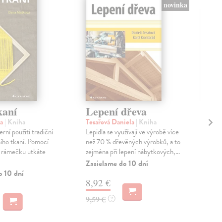
novinka
kaní
Lepení dřeva
Há
na
| Kniha
Tesařová Daniela
| Kniha
kol
rní použití tradiční
Lepidla se využívají ve výrobě více
Rozt
ího tkaní. Pomocí
než 70 % dřevěných výrobků, a to
vyko
 rámečku utkáte
zejména při lepení nábytkových,...
mno
háčk
Zasielame do 10 dní
o 10 dní
Do 
8,92 €
11
9,59 €
?
11,