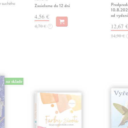
ky suchého
Predpred
Zasielame do 12 dní
10.8.2026
od vydan
4,56 €
4,70 €
12,67 
?
14,90 €
na sklade