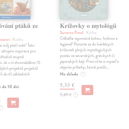
ávání ptáků ze
Krížovky o mytológii
Surovec Pavol
| Kniha
Odhaľte tajomstvá bohov, hrdinov a
autorov
| Kniha
legiend! Ponorte sa do švédskych
i svůj ptačí svět! Tato
krížoviek plných mytologických
 zdrojem inspirace pro
postáv zo severských, gréckych či
kéhokoli stupně
japonských bájí. Precvičte si myseľ a
ti. Je v ní shromážděno 15
objavte príbehy, ktoré prežili…
ějších projektů projektů
Na sklade
h do tří základních
?
5,33 €
e do 10 dní
5,49 €
?
€
?