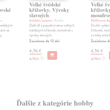
Velké švédské
Velké š
ovské
křížovky. Výroky
křížovky
slavných
moudros
ha
kolektív autorov
| Kniha
Müllerová A
švédských
Další díl z populární série velkých
Druhé vydání
nkách se
švédských křížovek, tentokrát s
křížovek, ten
ky
výroky slavných.
a citáty antic
Zasielame do 12 dní
Zasielame d
4,56 €
4,56 €
4,70 €
4,70 €
?
?
Ďalšie z kategórie hobby