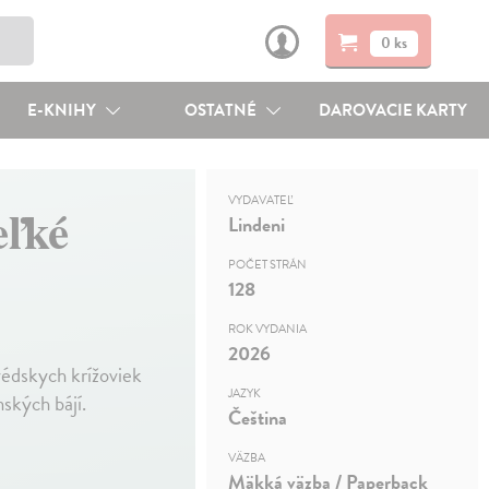
0 ks
E-KNIHY
OSTATNÉ
DAROVACIE KARTY
VYDAVATEĽ
eľké
Lindeni
POČET STRÁN
128
ROK VYDANIA
2026
védskych krížoviek
JAZYK
ských bájí.
Čeština
VÄZBA
Mäkká väzba / Paperback