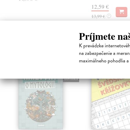
12,59 €
13,99 €
?
Príjmete na
High-contrast mode
K prevádzke internetové
Čit
na zabezpečenie a merani
maximálneho pohodlia a 
na sklade
novinka