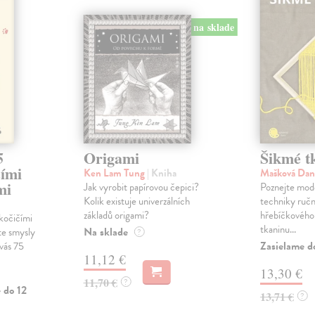
na sklade
5
Origami
Šikmé t
čími
Ken Lam Tung
| Kniha
Mašková Da
mi
Jak vyrobit papírovou čepici?
Poznejte mode
Kolik existuje univerzálních
techniky ručn
základů origami?
hřebíčkového
kočičími
tkaninu...
Na sklade
te smysly
?
Zasielame d
 vás 75
11,12 €
13,30 €
11,70 €
?
 do 12
13,71 €
?