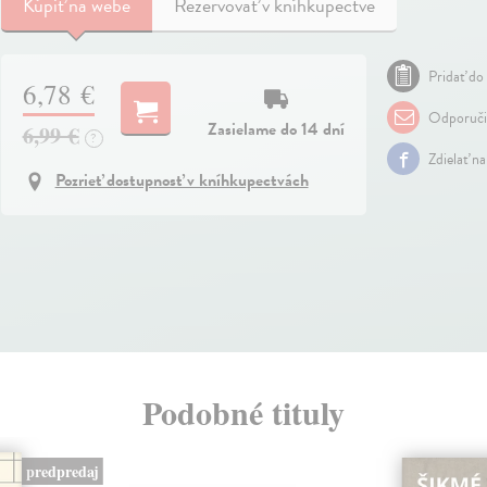
Kúpiť
na webe
Rezervovať v kníhkupectve
Pridať do 
6,78 €
Odporuči
Zasielame do 14 dní
6,99 €
?
Zdielať n
Pozrieť dostupnosť v kníhkupectvách
Podobné tituly
predpredaj