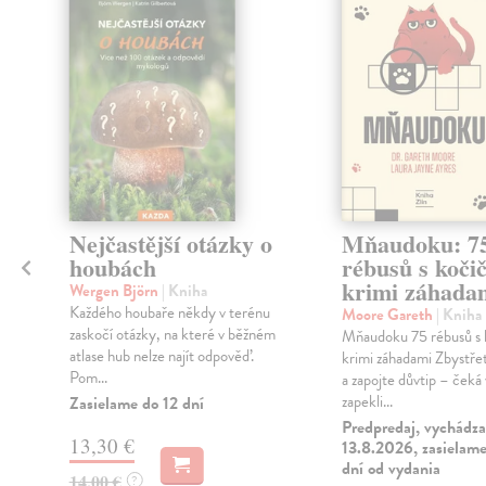
Nejčastější otázky o
Mňaudoku: 7
houbách
rébusů s koči
krimi záhada
Wergen Björn
| Kniha
Každého houbaře někdy v terénu
Moore Gareth
| Kniha
zaskočí otázky, na které v běžném
Mňaudoku 75 rébusů s 
atlase hub nelze najít odpověď.
krimi záhadami Zbystře
Pom...
a zapojte důvtip – čeká
zapekli...
Zasielame do 12 dní
Predpredaj, vychádza
13,30 €
13.8.2026, zasielame
dní od vydania
14,00 €
?