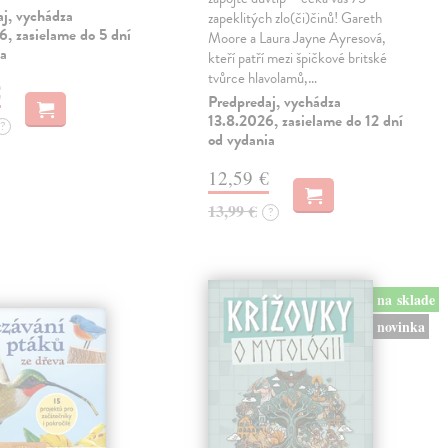
aj, vychádza
zapeklitých zlo(či)činů! Gareth
, zasielame do 5 dní
Moore a Laura Jayne Ayresová,
ia
kteří patří mezi špičkové britské
tvůrce hlavolamů,…
€
Predpredaj, vychádza
13.8.2026, zasielame do 12 dní
?
od vydania
12,59 €
13,99 €
?
na sklade
novinka