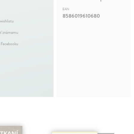
EAN
8586019610680
wishlistu
ť známemu
a Facebooku