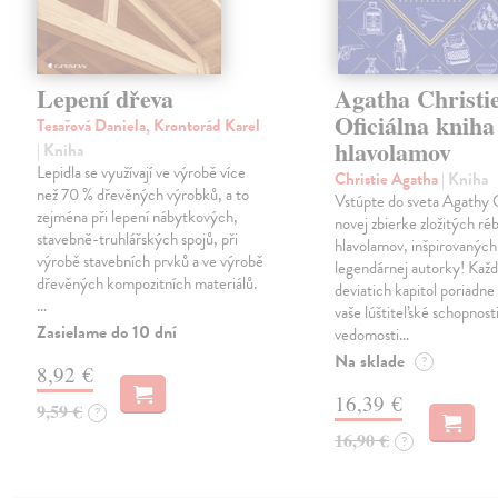
Lepení dřeva
Agatha Christie
Oficiálna kniha
Tesařová Daniela, Krontorád Karel
hlavolamov
| Kniha
Lepidla se využívají ve výrobě více
Christie Agatha
| Kniha
než 70 % dřevěných výrobků, a to
Vstúpte do sveta Agathy C
zejména při lepení nábytkových,
novej zbierke zložitých ré
stavebně-truhlářských spojů, při
hlavolamov, inšpirovaných
výrobě stavebních prvků a ve výrobě
legendárnej autorky! Každ
dřevěných kompozitních materiálů.
deviatich kapitol poriadne
…
vaše lúštiteľské schopnosti
Zasielame do 10 dní
vedomosti…
Na sklade
?
8,92 €
16,39 €
9,59 €
?
16,90 €
?