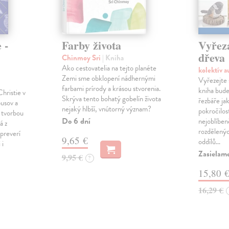
 -
Farby života
Vyřez
dřeva
Chinmoy Sri
| Kniha
Ako cestovatelia na tejto planéte
kolektív 
Zemi sme obklopení nádhernými
Vyřezejte s
farbami prírody a krásou stvorenia.
kniha bude
hristie v
Skrýva tento bohatý gobelín života
řezbáře ja
busov a
nejaký hlbší, vnútorný význam?
pokročilos
 tvorbou
Do 6 dní
nejoblíben
á z
rozdělenýc
 preverí
9,65 €
oddílů…
 i
Zasielam
9,95 €
?
15,80 
16,29 €