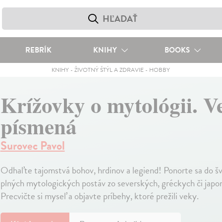
REBRÍK
KNIHY
BOOKS
KNIHY
-
ŽIVOTNÝ ŠTÝL A ZDRAVIE
-
HOBBY
Krížovky o mytológii. V
písmená
Surovec Pavol
Odhaľte tajomstvá bohov, hrdinov a legiend! Ponorte sa do š
plných mytologických postáv zo severských, gréckych či japon
Precvičte si myseľ a objavte príbehy, ktoré prežili veky.