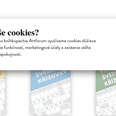
še cookies?
ho kníhkupectva Artforum využívame cookies slúžiace
atelia s podobným vkusom si kúpili
e funkčnosti, marketingové účely a zaistenie vášho
spokojnosti.