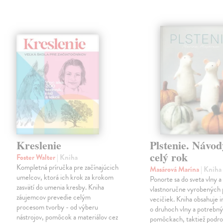
Kreslenie
Plstenie. Návod
celý rok
Foster Walter
| Kniha
Kompletná príručka pre začínajúcich
Masárová Marína
| Kniha
umelcov, ktorá ich krok za krokom
Ponorte sa do sveta vlny a
zasvätí do umenia kresby. Kniha
vlastnoručne vyrobených 
záujemcov prevedie celým
vecičiek. Kniha obsahuje 
procesom tvorby - od výberu
o druhoch vlny a potrebn
nástrojov, pomôcok a materiálov cez
pomôckach, taktiež podr