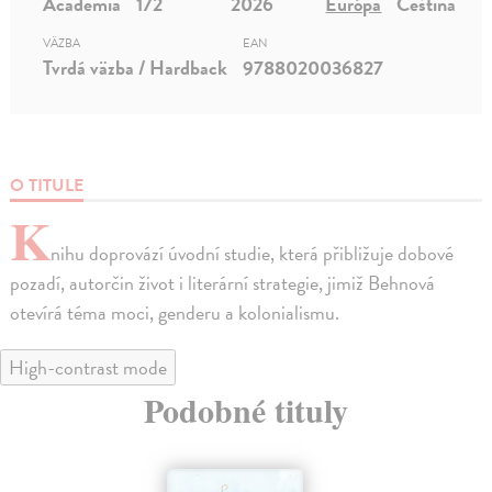
Academia
172
2026
Európa
Čeština
VÄZBA
EAN
Tvrdá väzba / Hardback
9788020036827
O TITULE
K
nihu doprovází úvodní studie, která přibližuje dobové
pozadí, autorčin život i literární strategie, jimiž Behnová
otevírá téma moci, genderu a kolonialismu.
High-contrast mode
Podobné tituly