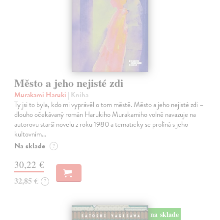
Město a jeho nejisté zdi
Murakami Haruki
| Kniha
Ty jsi to byla, kdo mi vyprávěl o tom městě. Město a jeho nejisté zdi –
dlouho očekávaný román Harukiho Murakamiho volně navazuje na
autorovu starší novelu z roku 1980 a tematicky se prolíná s jeho
kultovním…
Na sklade
?
30,22 €
32,85 €
?
na sklade