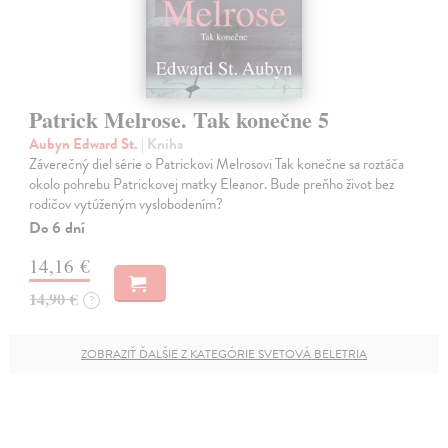
Patrick Melrose. Tak konečne 5
Aubyn Edward St.
| Kniha
Záverečný diel série o Patrickovi Melrosovi Tak konečne sa roztáča
okolo pohrebu Patrickovej matky Eleanor. Bude preňho život bez
rodičov vytúženým vyslobodením?
Do 6 dní
14,16 €
14,90 €
?
ZOBRAZIŤ ĎALŠIE Z KATEGÓRIE SVETOVÁ BELETRIA