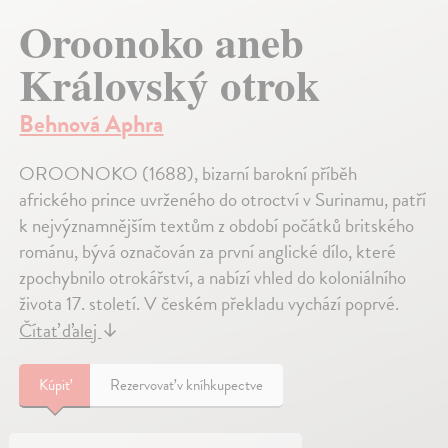
Oroonoko aneb
Královský otrok
Behnová Aphra
OROONOKO (1688), bizarní barokní příběh
afrického prince uvrženého do otroctví v Surinamu, patří
k nejvýznamnějším textům z období počátků britského
románu, bývá označován za první anglické dílo, které
zpochybnilo otrokářství, a nabízí vhled do koloniálního
života 17. století. V českém překladu vychází poprvé.
Čítať ďalej
↓
Kúpiť
Rezervovať v kníhkupectve