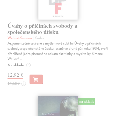
Úvahy o příčinách svobody a
společenského útisku
Weilová Simone
| Kniha
Argumentačně sevřené a myšlenkově subtilní Úvahy o příčinách
svobody a společenského útisku, psané ve druhé půli roku 1934, tvoří
přehlížené jádro písemného odkazu aktivistky a myslitelky Simone
Weilové…
Na sklade
?
12,92 €
13,60 €
?
na sklade