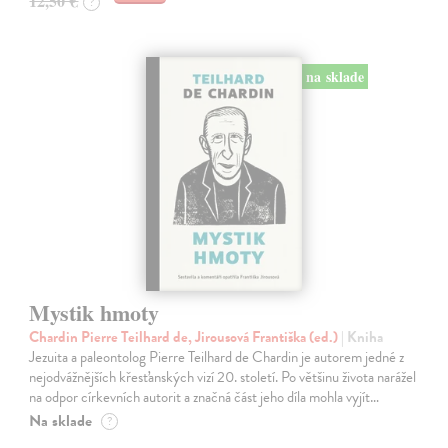
12,50 €
?
na sklade
Mystik hmoty
Chardin Pierre Teilhard de, Jirousová Františka (ed.)
| Kniha
Jezuita a paleontolog Pierre Teilhard de Chardin je autorem jedné z
nejodvážnějších křesťanských vizí 20. století. Po většinu života narážel
na odpor církevních autorit a značná část jeho díla mohla vyjít…
Na sklade
?