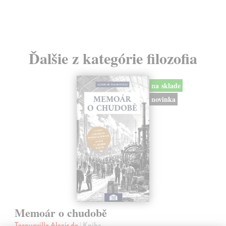
Ďalšie z kategórie filozofia
na sklade
novinka
Memoár o chudobě
Tocqueville Alexis de
| Kniha