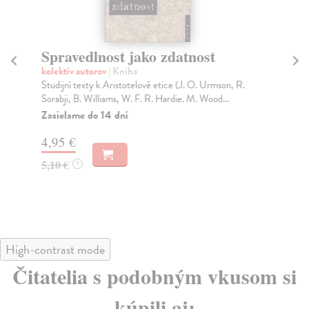
Spravedlnost jako zdatnost
E
kolektív autorov
| Kniha
Blá
Studijní texty k Aristotelově etice (J. O. Urmson, R.
Kni
Sorabji, B. Williams, W. F. R. Hardie. M. Wood...
poj
Zasielame do 14 dní
Za
4,95 €
3,
5,10 €
3,
?
High-contrast mode
Čitatelia s podobným vkusom si
kúpili aj: