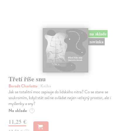
na sklade
novinka
Třetí říše snu
Beradt Charlotte
| Kniha
Jak se totalitní moc zapisuje do lidského nitra? Co se stane se
soukromím, když stát začne ovládat nejen veřejný prostor, ale i
myšlenky a sny?
Na sklade
?
11,25 €