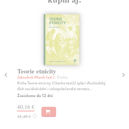
Teorie etnicity
Ce
Jakoubek Marek (ed.)
| Kniha
Bí
Kniha Teorie etnicity (čítanka textů) splácí dlouhodobý
Kni
dluh sociálněvědní i celospolečenské tematiz...
nej
Zasielame do 12 dní
Za
40,16 €
6,
41,40 €
7,
?