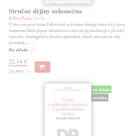
Stručné dějiny nekonečna
Zellini Paolo
| Kniha
V této své první knize Zellini krok za krokem sleduje historický vývoj
matematického pojmu nekonečna a zároveň jej obohacuje o původní
mytické, theologické a literární spekulace, které nekonečno vždy
provázely.…
Na sklade
?
22,14 €
23,30 €
?
na sklade
novinka