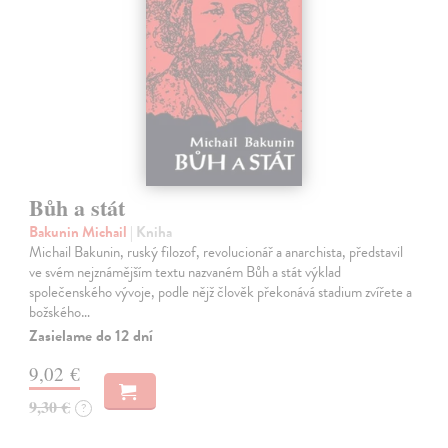
Bůh a stát
Bakunin Michail
| Kniha
Michail Bakunin, ruský filozof, revolucionář a anarchista, představil
ve svém nejznámějším textu nazvaném Bůh a stát výklad
společenského vývoje, podle nějž člověk překonává stadium zvířete a
božského…
Zasielame do 12 dní
9,02 €
9,30 €
?