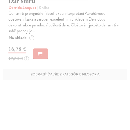
Dar smrti
Derrida Jacques
| Kniha
Dar smrti je originální filosofickou interpretací Abrahámova
obětování Izáka a zároveň excelentním příkladem Derridovy
dekonstrukce paradoxní události daru. Obětování jakožto dar smrti v
sobě propojuje…
Na sklade
?
16,78 €
17,30 €
?
ZOBRAZIŤ ĎALŠIE Z KATEGÓRIE FILOZOFIA