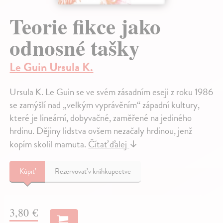
Teorie fikce jako
odnosné tašky
Le Guin Ursula K.
Ursula K. Le Guin se ve svém zásadním eseji z roku 1986
se zamýšlí nad „velkým vyprávěním“ západní kultury,
které je lineární, dobyvačné, zaměřené na jediného
hrdinu. Dějiny lidstva ovšem nezačaly hrdinou, jenž
kopím skolil mamuta.
Čítať ďalej
↓
Kúpiť
Rezervovať v kníhkupectve
3,80 €