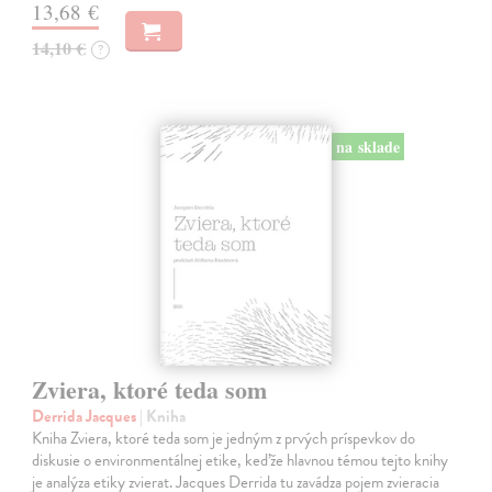
13,68 €
14,10 €
?
na sklade
Zviera, ktoré teda som
Derrida Jacques
| Kniha
Kniha Zviera, ktoré teda som je jedným z prvých príspevkov do
diskusie o environmentálnej etike, keďže hlavnou témou tejto knihy
je analýza etiky zvierat. Jacques Derrida tu zavádza pojem zvieracia