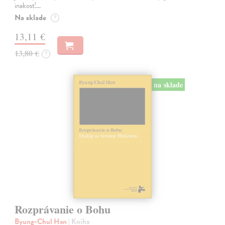
inakosť.…
Na sklade
?
13,11 €
13,80 €
?
na sklade
Rozprávanie o Bohu
Byung-Chul Han
| Kniha