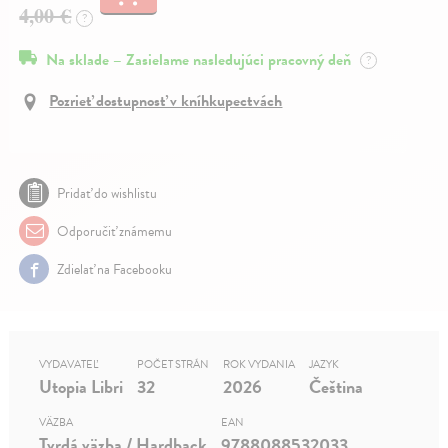
4,00 €
?
Na sklade – Zasielame nasledujúci pracovný deň
?
Pozrieť dostupnosť v kníhkupectvách
Pridať do wishlistu
Odporučiť známemu
Zdielať na Facebooku
VYDAVATEĽ
POČET STRÁN
ROK VYDANIA
JAZYK
Utopia Libri
32
2026
Čeština
VÄZBA
EAN
Tvrdá väzba / Hardback
9788088532033