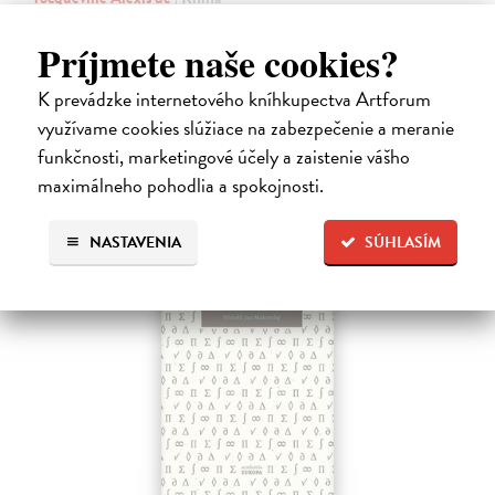
První český překlad méně známého díla jedné z nejvýznamnějších
osobností evropské politické filosofie 19. století je doplněn obšírnými
Príjmete naše cookies?
komentáři Ivo Budila, Jana Kellera a Gertrudy Himmelfalberové.
Od…
K prevádzke internetového kníhkupectva Artforum
Na sklade
?
využívame cookies slúžiace na zabezpečenie a meranie
5,94 €
funkčnosti, marketingové účely a zaistenie vášho
maximálneho pohodlia a spokojnosti.
6,60 €
?
NASTAVENIA
SÚHLASÍM
na sklade
novinka