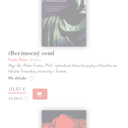
(Bez)mocný osud
Fraňo Peter
| Kniha
Mgr. Bc. Peter Fraňo, PhD. vyštudoval klasické jazyky a filozofiu na
fakulte Trnavskej univerzity v Trnave.
Na sklade
?
10,45 €
11,00 €
?