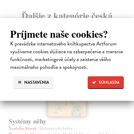
Ďalšie z kategórie česká
Príjmete naše cookies?
K prevádzke internetového kníhkupectva Artforum
využívame cookies slúžiace na zabezpečenie a meranie
E-KNIHA
funkčnosti, marketingové účely a zaistenie vášho
maximálneho pohodlia a spokojnosti.
NASTAVENIA
SÚHLASÍM
Systémy něhy
Šindelka Marek
| Elektronická kniha