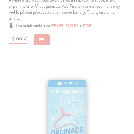
Román o křehkosti, opakování a hledání lidskosti ve světě, který
připomíná stroj Mladá pianistka Ada Fischerová má všechno, co by
mohlo působit jako začátek výjimečné kariéry. Talent, disciplínu i
směr.…
Na stiahnutie ako
EPUB
,
MOBI
a
PDF
15,99 €
E-KNIHA