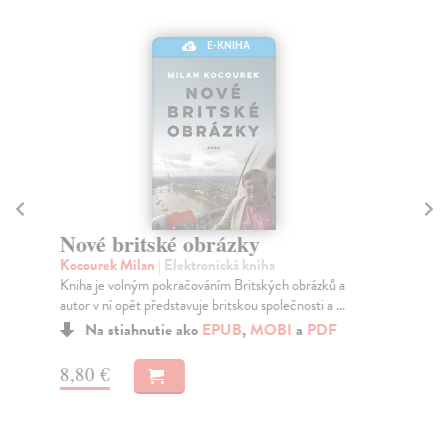
E-KNIHA
Nové britské obrázky
V
Kocourek Milan
| Elektronická kniha
Tu
Kniha je volným pokračováním Britských obrázků a
Noc
autor v ní opět představuje britskou společnosti a ...
něk
Na stiahnutie ako
EPUB
,
MOBI
a
PDF
8,80 €
15