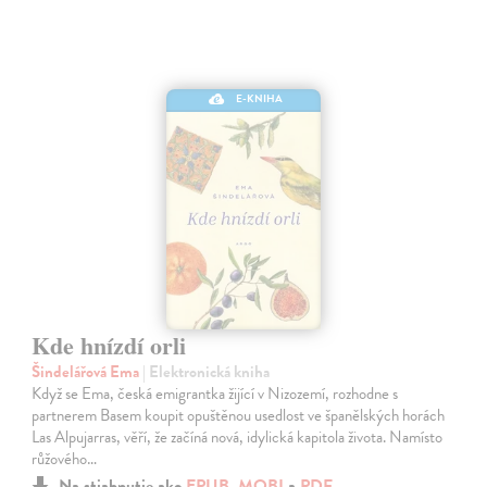
E-KNIHA
Kde hnízdí orli
Šindelářová Ema
| Elektronická kniha
Když se Ema, česká emigrantka žijící v Nizozemí, rozhodne s
partnerem Basem koupit opuštěnou usedlost ve španělských horách
Las Alpujarras, věří, že začíná nová, idylická kapitola života. Namísto
růžového…
Na stiahnutie ako
EPUB
,
MOBI
a
PDF