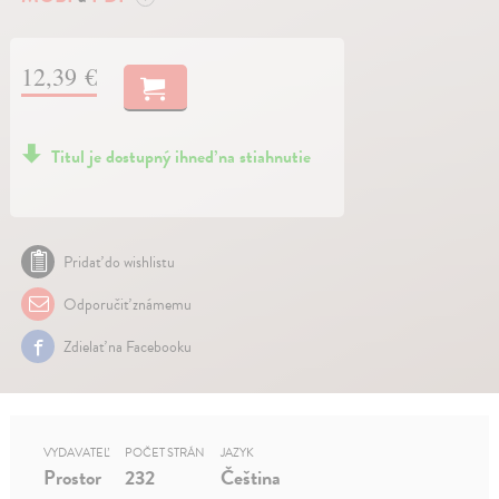
12,39 €
Titul je dostupný ihneď na stiahnutie
Pridať do wishlistu
Odporučiť známemu
Zdielať na Facebooku
VYDAVATEĽ
POČET STRÁN
JAZYK
Prostor
232
Čeština