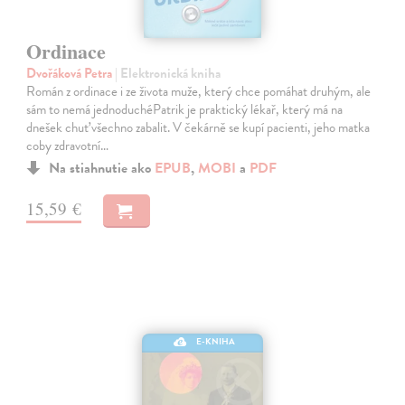
Ordinace
Dvořáková Petra
| Elektronická kniha
Román z ordinace i ze života muže, který chce pomáhat druhým, ale
sám to nemá jednoduchéPatrik je praktický lékař, který má na
dnešek chuť všechno zabalit. V čekárně se kupí pacienti, jeho matka
coby zdravotní…
Na stiahnutie ako
EPUB
,
MOBI
a
PDF
15,59 €
E-KNIHA