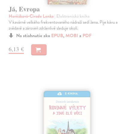
Já, Evropa
Horňáková-Civade Lenka
| Elektronická kniha
V kavárně velkého frekventovaného nádraží sedí žena. Pije kávu a
zvědavě a zároveň zdrženlivě sleduje okolí.
Na stiahnutie ako
EPUB
,
MOBI
a
PDF
6,13 €
E-KNIHA