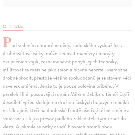
O TITULE
P
od vedením chrabrého dědy, sudetského vysloužilce z
druhé světové války, může sledovat manévry i manýry
okupačních vojsk, zaznamenávat pohyb jejich techniky,
infiltrovat se mezi ně jako špion a hlavně nepříteli všemožně
drobně škodit, přestože většina spoluobčanů je se stavem věcí
navenek smířená. Jenže to je pouze polovina příběhu. V
paralelní linii posouvající román Milana Babíka o téměř čtyři
desetiletí vpřed sledujeme družinu českých bojových mediků
na Ukrajině, kteří na donbaské frontě ošetřují těžce raněné a
současně usilují o převoz padlého zakladatele týmu zpět do
vlasti. A jakmile se nitky osudů hlavních hrdinů obou
částívyprávění protnou, prolne se i mládí se stářím, život se