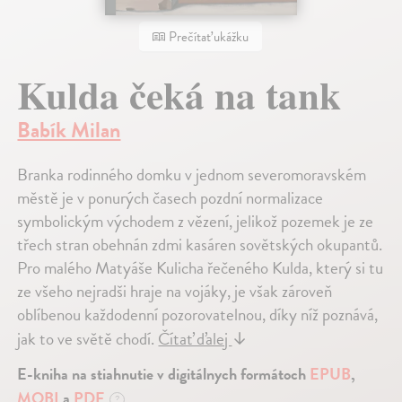
Prečítať ukážku
Kulda čeká na tank
Babík Milan
Branka rodinného domku v jednom severomoravském
městě je v ponurých časech pozdní normalizace
symbolickým východem z vězení, jelikož pozemek je ze
třech stran obehnán zdmi kasáren sovětských okupantů.
Pro malého Matyáše Kulicha řečeného Kulda, který si tu
ze všeho nejradši hraje na vojáky, je však zároveň
oblíbenou každodenní pozorovatelnou, díky níž poznává,
jak to ve světě chodí.
Čítať ďalej
↓
E-kniha na stiahnutie v digitálnych formátoch
EPUB
,
MOBI
a
PDF
?