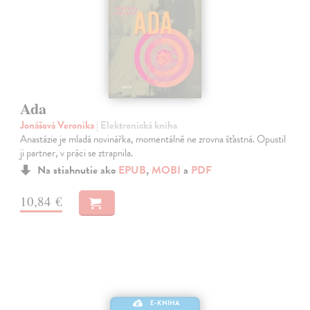
Ada
Jonášová Veronika
| Elektronická kniha
Anastázie je mladá novinářka, momentálně ne zrovna šťastná. Opustil
ji partner, v práci se ztrapnila.
Na stiahnutie ako
EPUB
,
MOBI
a
PDF
10,84 €
E-KNIHA