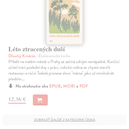
Léto ztracených duší
Dlouhý Kristián
| Elektronická kniha
Příběh na malém městě u Prahy se začíná odvíjet nenápadně. Končící
učitel tráví poslední dny v práci, indická rodina se chystá otevřít
restauraci a roční Tadeáš pronese slovo "máma" jako už mnohokrát
předtím.…
Na stiahnutie ako
EPUB
,
MOBI
a
PDF
12,36 €
ZOBRAZIŤ ĎALŠIE Z KATEGÓRIE ČESKÁ