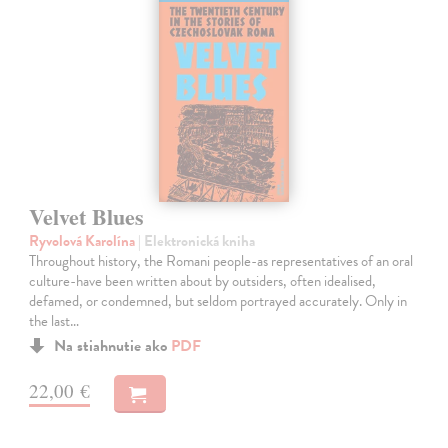
Velvet Blues
Ryvolová Karolína
| Elektronická kniha
Throughout history, the Romani people-as representatives of an oral
culture-have been written about by outsiders, often idealised,
defamed, or condemned, but seldom portrayed accurately. Only in
the last…
Na stiahnutie ako
PDF
22,00 €