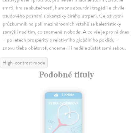
smrtí, hra se skutečností, humor s absurdní tragédií a chvíle
osudového poznání s okamžiky čirého utrpení. Celoživotní
průzkumník na poli mezinárodních vztahů se beletristicky
zamýšlí nad tím, co znamená svoboda. A co vše je pro ni dnes
– po letech prosperity a relativního globálního poklidu –
znovu třeba obětovat, chceme-li i nadále zůstat sami sebou.
High-contrast mode
Podobné tituly
E-KNIHA