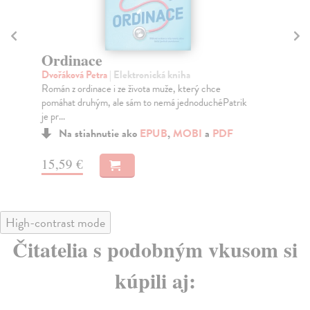
Ordinace
Č
Dvořáková Petra
| Elektronická kniha
Mo
Román z ordinace i ze života muže, který chce
Pří
pomáhat druhým, ale sám to nemá jednoduchéPatrik
je pr...
Na stiahnutie ako
EPUB
,
MOBI
a
PDF
13
15,59 €
High-contrast mode
Čitatelia s podobným vkusom si
kúpili aj: