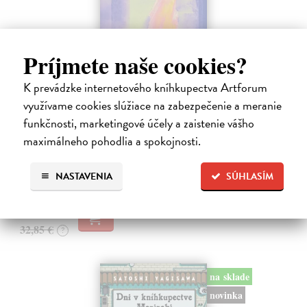
Príjmete naše cookies?
K prevádzke internetového kníhkupectva Artforum
Město a jeho nejisté zdi
využívame cookies slúžiace na zabezpečenie a meranie
Murakami Haruki
| Kniha
funkčnosti, marketingové účely a zaistenie vášho
Ty jsi to byla, kdo mi vyprávěl o tom městě. Město a jeho nejisté zdi –
dlouho očekávaný román Harukiho Murakamiho volně navazuje na
maximálneho pohodlia a spokojnosti.
autorovu starší novelu z roku 1980 a tematicky se prolíná s jeho
kultovním…
NASTAVENIA
SÚHLASÍM
Na sklade
?
30,22 €
32,85 €
?
na sklade
novinka