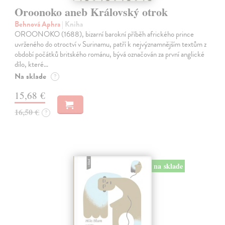
Oroonoko aneb Královský otrok
Behnová Aphra
| Kniha
OROONOKO (1688), bizarní barokní příběh afrického prince
uvrženého do otroctví v Surinamu, patří k nejvýznamnějším textům z
období počátků britského románu, bývá označován za první anglické
dílo, které…
Na sklade
?
15,68 €
16,50 €
?
na sklade