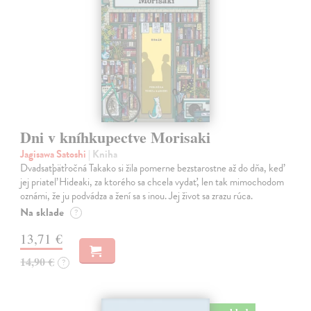
Dni v kníhkupectve Morisaki
Jagisawa Satoshi
| Kniha
Dvadsaťpäťročná Takako si žila pomerne bezstarostne až do dňa, keď
jej priateľ Hideaki, za ktorého sa chcela vydať, len tak mimochodom
oznámi, že ju podvádza a žení sa s inou. Jej život sa zrazu rúca.
Na sklade
?
13,71 €
14,90 €
?