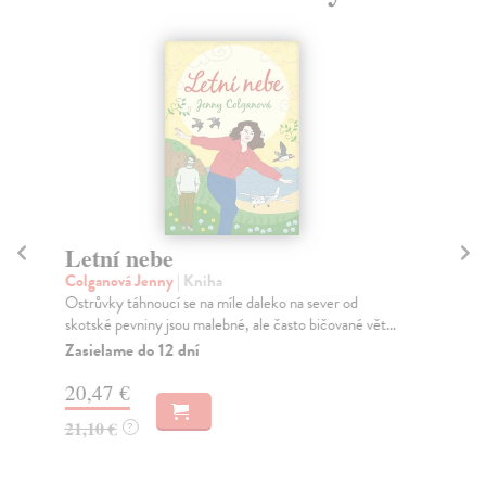
Letní nebe
Po
Colganová Jenny
| Kniha
So
Ostrůvky táhnoucí se na míle daleko na sever od
Kdy
skotské pevniny jsou malebné, ale často bičované vět...
Wel
ven
Zasielame do 12 dní
Za
20,47 €
18
21,10 €
?
18