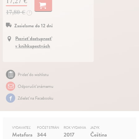
17,27 €
17,80 €
?
Zasielame do 12 dní
Pozrieť dostupnosť
v kníhkupectvách
Pridať do wishlistu
Odporučiť známemu
Zdielať na Facebooku
VYDAVATEĽ
POČET STRÁN
ROK VYDANIA
JAZYK
Metafora
344
2017
Čeština