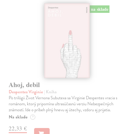
na sklade
Ahoj, debil
Despentes Virginie
| Kniha
Po trilógii Život Vernona Subutexa sa Virginie Despentes vracia s
románom, ktorý pripomína ultrasúčasnú verziu Nebezpečných
známostí. Ide o príbeh plný hnevu aj útechy, vzdoru aj prijatia.
Na sklade
?
22,33 €