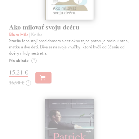
Ako milovať svoju dcéru
Blum Hila
| Kniha
Staršia žena stojí pred domom a cez okno tajne pozoruje rodinu: otca,
matku a dve deti. Díva sa na svoje vnučky, ktoré kvôli odlúčeniu od
dcéry nikdy nestretla.
Na sklade
?
15,21 €
16,90 €
?