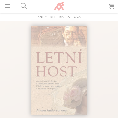
KNIHY
-
BELETRIA
-
SVETOVÁ