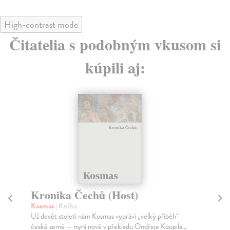
High-contrast mode
Čitatelia s podobným vkusom si
kúpili aj:
Kronika Čechů (Host)
P
Kosmas
| Kniha
To
Už devět století nám Kosmas vypráví „velký příběh“
Po 
české země — nyní nově v překladu Ondřeje Koupila...
evr