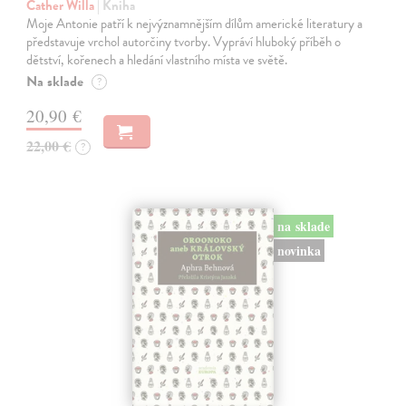
Cather Willa
| Kniha
Moje Antonie patří k nejvýznamnějším dílům americké literatury a
představuje vrchol autorčiny tvorby. Vypráví hluboký příběh o
dětství, kořenech a hledání vlastního místa ve světě.
Na sklade
?
20,90 €
22,00 €
?
na sklade
novinka