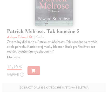
Patrick Melrose. Tak konečne 5
Aubyn Edward St.
| Kniha
Záverečný diel série o Patrickovi Melrosovi Tak konečne sa roztáča
okolo pohrebu Patrickovej matky Eleanor. Bude preňho život bez
rodičov vytúženým vyslobodením?
Do 5 dní
14,16 €
14,90 €
?
ZOBRAZIŤ ĎALŠIE Z KATEGÓRIE SVETOVÁ BELETRIA