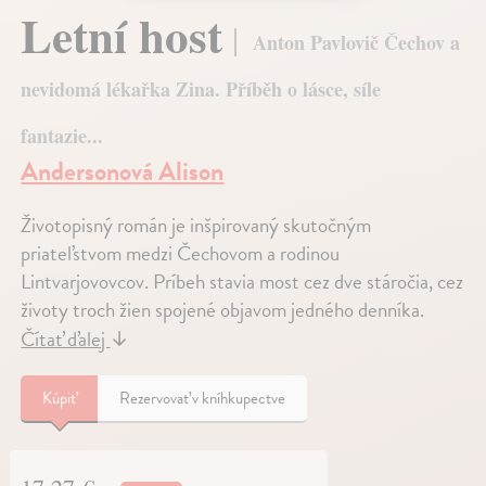
Letní host
Anton Pavlovič Čechov a
nevidomá lékařka Zina. Příběh o lásce, síle
fantazie...
Andersonová Alison
Životopisný román je inšpirovaný skutočným
priateľstvom medzi Čechovom a rodinou
Lintvarjovovcov. Príbeh stavia most cez dve stáročia, cez
životy troch žien spojené objavom jedného denníka.
Čítať ďalej
↓
Kúpiť
Rezervovať v kníhkupectve