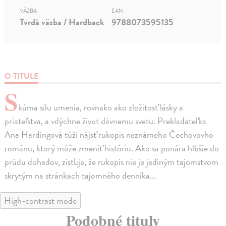
VÄZBA
EAN
Tvrdá väzba / Hardback
9788073595135
O TITULE
S
kúma silu umenia, rovnako ako zložitosť lásky a
priateľstva, a vdýchne život dávnemu svetu. Prekladateľka
Ana Hardingová túži nájsť rukopis neznámeho Čechovovho
románu, ktorý môže zmeniť históriu. Ako sa ponára hlbšie do
prúdu dohadov, zisťuje, že rukopis nie je jediným tajomstvom
skrytým na stránkach tajomného denníka...
High-contrast mode
Podobné tituly