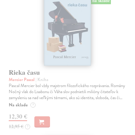
na sklade
Rieka času
Mercier Pascal
| Kniha
Pascal Mercier bol vždy majstrom filozofického rozprávania. Romány
Nočný vlak do Lisabonu či Váha slov podnietili milióny čitateľov k
zamysleniu sa nad veľkými témami, ako sú identita, sloboda, čas či…
Na sklade
?
12,30 €
12,95 €
?