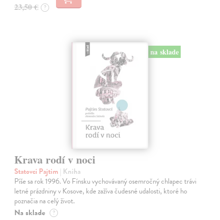
23,50 €
?
na sklade
Krava rodí v noci
Statovci Pajtim
| Kniha
Píše sa rok 1996. Vo Fínsku vychovávaný osemročný chlapec trávi
letné prázdniny v Kosove, kde zažíva čudesné udalosti, ktoré ho
poznačia na celý život.
Na sklade
?