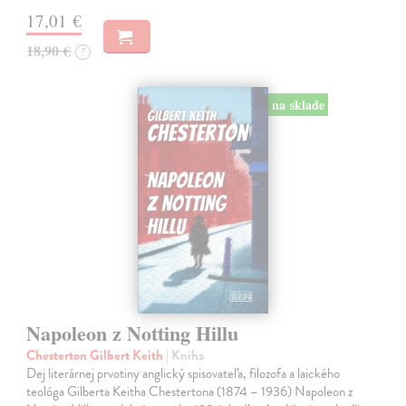
17,01 €
18,90 €
?
na sklade
Napoleon z Notting Hillu
Chesterton Gilbert Keith
| Kniha
Dej literárnej prvotiny anglický spisovateľa, filozofa a laického
teológa Gilberta Keitha Chestertona (1874 – 1936) Napoleon z