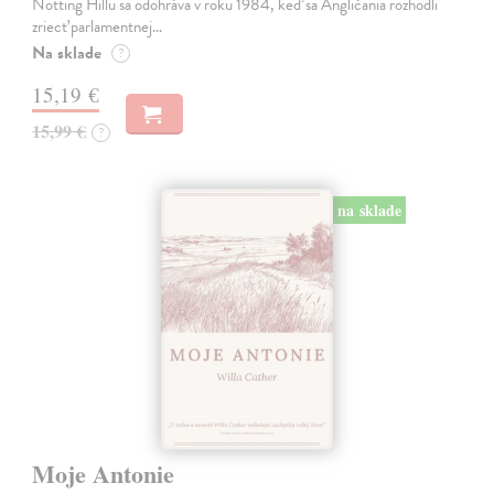
Notting Hillu sa odohráva v roku 1984, keď sa Angličania rozhodli
zriecť parlamentnej…
Na sklade
?
15,19 €
15,99 €
?
na sklade
Moje Antonie