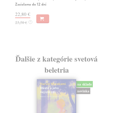
Zasielame do 12 dní
Za
22,80 €
21
23,50 €
22
?
Ďalšie z kategórie svetová
beletria
na sklade
novinka