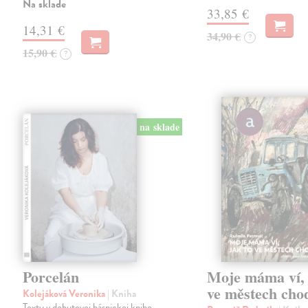
Na sklade
33,85 €
14,31 €
34,90 €
?
15,90 €
?
na sklade
Porcelán
Moje máma ví, 
ve městech cho
Kolejáková Veronika
| Kniha
Texty v debutovej básnickej knihe