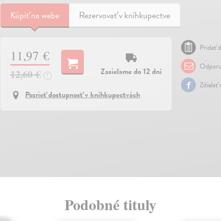
Kúpiť
na webe
Rezervovať v kníhkupectve
Pridať d
11,97 €
Odporu
Zasielame do 12 dní
12,60 €
?
Zdielať
Pozrieť dostupnosť v kníhkupectvách
Podobné tituly