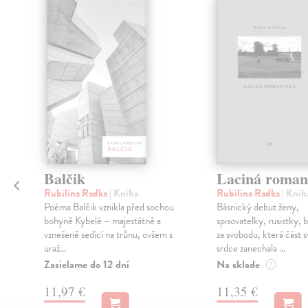
Balčik
Laciná roman
Rubilina Radka
| Kniha
Rubilina Radka
| Knih
Poéma Balčik vznikla před sochou
Básnický debut ženy,
bohyně Kybelé – majestátně a
spisovatelky, rusistky, 
vznešeně sedící na trůnu, ovšem s
za svobodu, která část 
uraž...
srdce zanechala ...
Zasielame do 12 dní
Na sklade
?
11,97 €
11,35 €