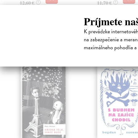
12,60 €
11,70 €
?
?
Príjmete na
K prevádzke internetové
na zabezpečenie a merani
High-contrast mode
maximálneho pohodlia a 
Čit