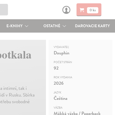
0 ks
E-KNIHY
OSTATNÉ
DAROVACIE KARTY
VYDAVATEĽ
potkala
Dauphin
POČET STRÁN
92
ROK VYDANIA
2026
a intimní, tak i
JAZYK
idí v Rusku. Sbírka
Čeština
potřebu svobodné
VÄZBA
Mäkká väzba / Paperback