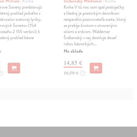
are William
| Kniha
Švábenský Waldemar
| Kniha
rove Sonety predstavujú
Kniha V tú noc som spal postojačky
letný preklad jedného z
a hladný je poetickým denníkom
 skvostov svetovej lyriky,
nespavého pozorovateľa sveta, ktorý
rových Sonetov (154
sa prebíja životom s otvorenými
rozsahu 2 155 veršov); k
očami a srdcom. Waldemar
radený preklad básne
Švábenský v nej destiluje desať
rokov básnických…
e
Na sklade
€
14,85 €
16,50 €
?
?