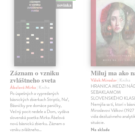
novinka
Záznam o vzniku
Miluj ma ako n
zvláštneho sveta
Válek Miroslav
| Kniha
HRANICA MEDZI NÁ
Ábelová Mirka
| Kniha
SEBAKLAMOM
Po úspešných a vypredaných
SLOVENSKÉHO KLASI
básnických zbierkach Striptíz, Na!,
Nemýlia sa tí, ktorí v básn
Básničky pre domáce paničky,
Miroslavovi Válkovi (1927
Večný pocit nedele a Dom, vydáva
vidia deziluzívneho analyti
slovenská poetka Mirka Ábelová
situácie.
novú básnickú zbierku. Záznam o
Na sklade
vzniku zvláštneho…