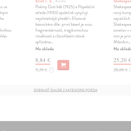
Eliot T. S.
| Kniha
Shakespe
to ve
Poémy Dutí lidé (1925) a Popeleční
Shakespea
ádným
středa (1930) společně vytyčují
nový komp
ého
nejzřetelnější předěl v Eliotově
najväčších
básnickém díle: první báseň je svou
Shakespea
 knihou
fragmentárností, tragikomickou
sonetov v 
ohlas
rituálností a různohlasím těsně
nim je pri
spřízněna…
Milenkin…
Na sklade
Na sklad
8,84 €
25,20 
9,30 €
28,00 €
?
ZOBRAZIŤ ĎALŠIE Z KATEGÓRIE POÉZIA