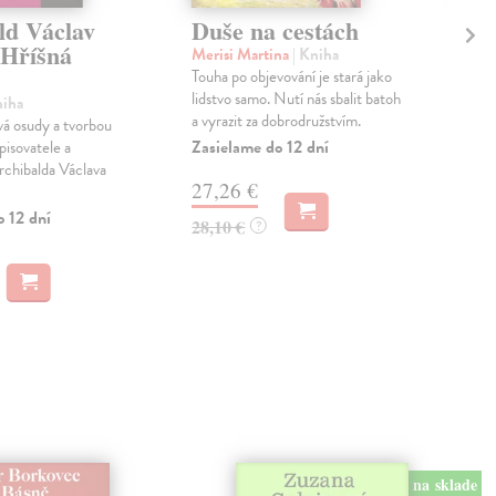
ld Václav
Duše na cestách
Za
 Hříšná
so
Merisi Martina
| Kniha
Touha po objevování je stará jako
Šus
lidstvo samo. Nutí nás sbalit batoh
Aut
niha
a vyrazit za dobrodružstvím.
dise
vá osudy a tvorbou
soci
Zasielame do 12 dní
pisovatele a
Pro
rchibalda Václava
27,26 €
Zas
o 12 dní
28,10 €
?
18
18,
na sklade