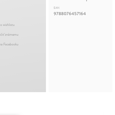
EAN
9788076457164
o wishlistu
čiť známemu
 na Facebooku