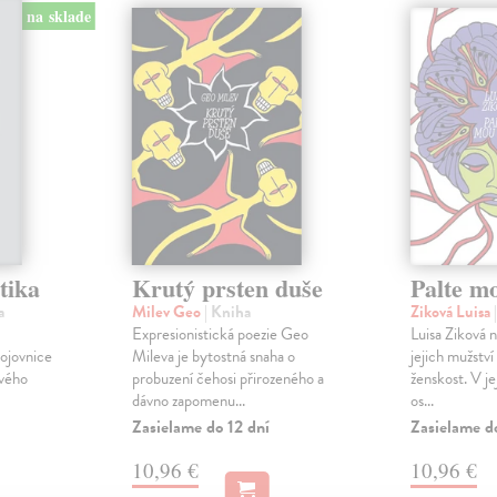
na sklade
tika
Krutý prsten duše
Palte m
a
Milev Geo
| Kniha
Ziková Luisa
Expresionistická poezie Geo
Luisa Ziková 
bojovnice
Mileva je bytostná snaha o
jejich mužství
svého
probuzení čehosi přirozeného a
ženskost. V je
dávno zapomenu...
os...
Zasielame do 12 dní
Zasielame d
10,96 €
10,96 €