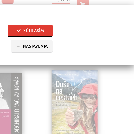
18,
23,00 €
?
SÚHLASÍM
NASTAVENIA
 aj: