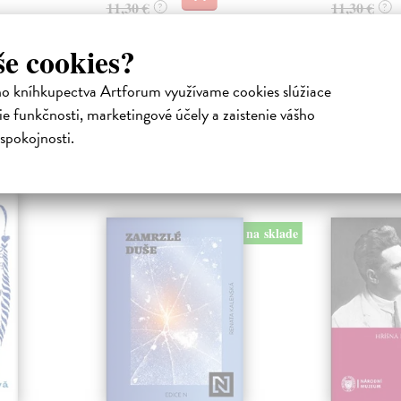
11,30 €
11,30 €
?
?
še cookies?
ho kníhkupectva Artforum využívame cookies slúžiace
e funkčnosti, marketingové účely a zaistenie vášho
spokojnosti.
atelia s podobným vkusom si kúpili
na sklade