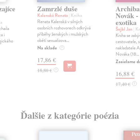
ajíce
Zamrzlé duše
Archiba
Novák -
Kalenská Renata
| Kniha
exotika
Renata Kalenská v silných
ha
osobních rozhovorech odkrývá
haila
Šejbl Jan
| K
příběhy ženských i mužských
a i
Kniha se zabý
obětí sexualizova...
gického
cestovatele, s
Na sklade
nakladatele A
?
Nováka (18...
17,86 €
Zasielame d
18,80 €
?
16,88 €
17,40 €
?
Ďalšie z kategórie poézia