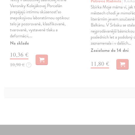
Petrovič Radmila
| Kniha
Veroniky Kolejákovej Porcelán
Sbírka Moje máma ví, jak 
prepájajú intímnu skúsenosť so
městech chodí je mimoř
znepokojivou laboratórnou optikou:
literárním jevem současn
telo je pozorované, klasifikované,
Balkánu. V Srbsku se stala
tvarované, vystavené tlaku a
nejprodávanější básnickou
deformácii,…
posledních let a podobný 
Na sklade
zaznamenala i v dalších…
Zasielame do 14 dní
10,36 €
11,80 €
10,90 €
?