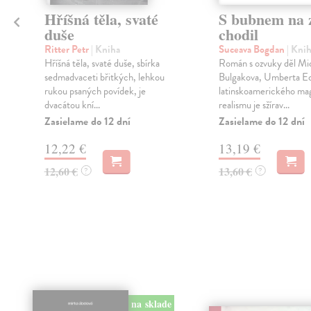
Hříšná těla, svaté
S bubnem na z
duše
chodil
Ritter Petr
| Kniha
Suceava Bogdan
| Kni
Hříšná těla, svaté duše, sbírka
Román s ozvuky děl Mic
sedmadvaceti břitkých, lehkou
Bulgakova, Umberta Ec
rukou psaných povídek, je
latinskoamerického ma
dvacátou kní...
realismu je sžírav...
Zasielame do 12 dní
Zasielame do 12 dní
12,22 €
13,19 €
12,60 €
13,60 €
?
?
na sklade