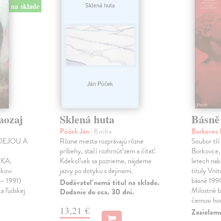
na sklade
aozaj
Sklená huta
Básně
Púček Ján
| Kniha
Borkovec 
DEJOU A
Rôzne miesta rozprávajú rôzne
Soubor tří
príbehy, stačí rozhrnúť zem a čítať.
Borkovce,
KA.
Kdekoľvek sa pozrieme, nájdeme
letech nak
ikovi
jazvy po dotyku s dejinami.
tituly Vni
 – 1991)
básně 19
Dodávateľ nemá titul na sklade.
ka ľudskej
Milostné 
Dodanie do cca. 30 dní.
čemusi ho
13,21 €
Zasielame