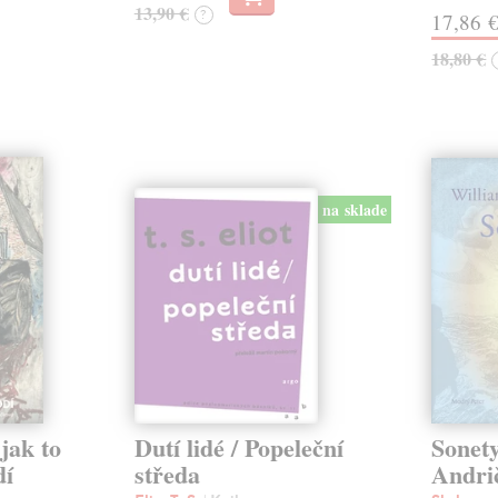
13,90 €
?
17,86 
18,80 €
na sklade
jak to
Dutí lidé / Popeleční
Sonety
dí
středa
Andri