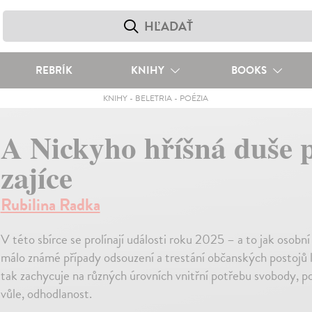
REBRÍK
KNIHY
BOOKS
KNIHY
-
BELETRIA
-
POÉZIA
A Nickyho hříšná duše 
zajíce
Rubilina Radka
V této sbírce se prolínají události roku 2025 – a to jak osobní 
málo známé případy odsouzení a trestání občanských postojů l
tak zachycuje na různých úrovních vnitřní potřebu svobody, 
vůle, odhodlanost.