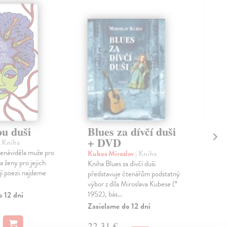
ou duši
Blues za dívčí duši
Bá
+ DVD
| Kniha
Bor
nenáviděla muže pro
Soub
Kubes Miroslav
| Kniha
 a ženy pro jejich
Bor
Kniha Blues za dívčí duši
jí poezii najdeme
lete
představuje čtenářům podstatný
obsa
výbor z díla Miroslava Kubese (*
1952), bás...
o 12 dní
Zas
Zasielame do 12 dní
17
22,31 €