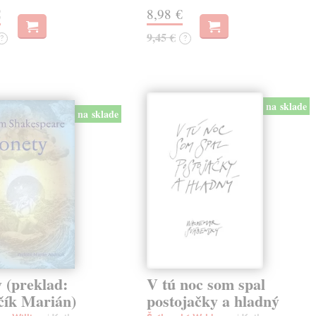
€
8,98 €
9,45 €
?
?
na sklade
na sklade
 (preklad:
V tú noc som spal
čík Marián)
postojačky a hladný