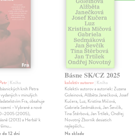
Básne SK/CZ 2025
Petr
| Kniha
kolektív autorov
| Kniha
 básnických knih Petra
Kolektív autorov a autoriek: Zuzana
 vydaných v minulých
Goleinová, Alžběta Janečková, Josef
ladatelstvím Fra, obsahuje
Kučera, Luz, Kristína Mičová,
trozemí –Vybrané a nové
Gabriela Sedmáková, Jan Ševčík,
90–2005 (2005),
Tina Štěrbová, Jan Trtílek, Ondřej
básně (2013) a Herbář k
Novotný Zborník desiatich
ršímu…
najlepších…
 do 12 dní
Na sklade