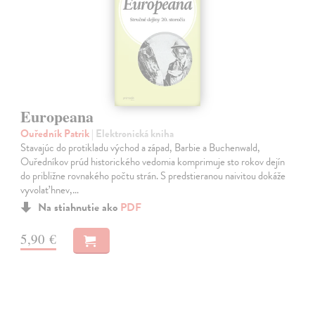
Europeana
Ouředník Patrik
| Elektronická kniha
Stavajúc do protikladu východ a západ, Barbie a Buchenwald,
Ouředníkov prúd historického vedomia komprimuje sto rokov dejín
do približne rovnakého počtu strán. S predstieranou naivitou dokáže
vyvolať hnev,…
Na stiahnutie ako
PDF
5,90 €