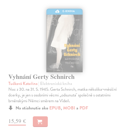
E-KNIHA
Vyhnání Gerty Schnirch
Tučková Kateřina
| Elektronická kniha
Noc z 30. na 31. 5. 1945. Gerta Schnirch, matka několika¬měsíční
dcerky, je jen s osobními věcmi „odsunuta" společně s ostatními
brněnskými Němci směrem na Vídeň.
Na stiahnutie ako
EPUB
,
MOBI
a
PDF
15,59 €