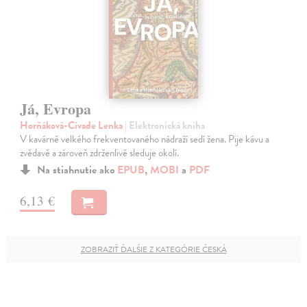
Já, Evropa
Horňáková-Civade Lenka
| Elektronická kniha
V kavárně velkého frekventovaného nádraží sedí žena. Pije kávu a
zvědavě a zároveň zdrženlivě sleduje okolí.
Na stiahnutie ako
EPUB
,
MOBI
a
PDF
6,13 €
ZOBRAZIŤ ĎALŠIE Z KATEGÓRIE ČESKÁ