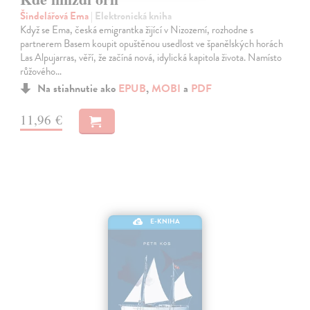
Šindelářová Ema
| Elektronická kniha
Když se Ema, česká emigrantka žijící v Nizozemí, rozhodne s
partnerem Basem koupit opuštěnou usedlost ve španělských horách
Las Alpujarras, věří, že začíná nová, idylická kapitola života. Namísto
růžového…
Na stiahnutie ako
EPUB
,
MOBI
a
PDF
11,96 €
E-KNIHA