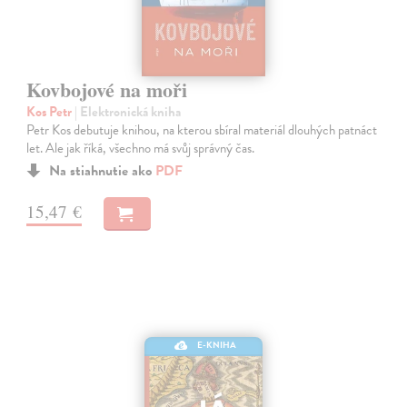
Kovbojové na moři
Kos Petr
| Elektronická kniha
Petr Kos debutuje knihou, na kterou sbíral materiál dlouhých patnáct
let. Ale jak říká, všechno má svůj správný čas.
Na stiahnutie ako
PDF
15,47 €
E-KNIHA