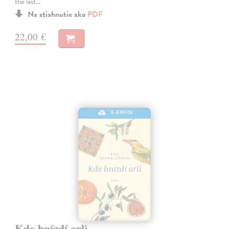
the last…
Na stiahnutie ako
PDF
22,00 €
E-KNIHA
Kde hnízdí orli