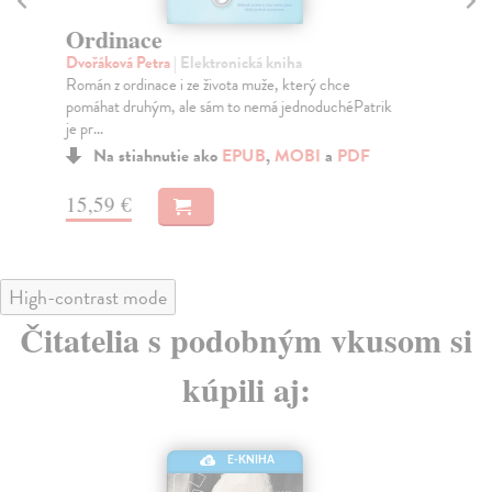
Ordinace
Č
Dvořáková Petra
| Elektronická kniha
Mo
Román z ordinace i ze života muže, který chce
Pří
pomáhat druhým, ale sám to nemá jednoduchéPatrik
je pr...
Na stiahnutie ako
EPUB
,
MOBI
a
PDF
13
15,59 €
High-contrast mode
Čitatelia s podobným vkusom si
kúpili aj:
E-KNIHA