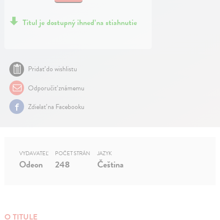
Titul je dostupný ihneď na stiahnutie
Pridať do wishlistu
Odporučiť známemu
Zdielať na Facebooku
VYDAVATEĽ
POČET STRÁN
JAZYK
Odeon
248
Čeština
O TITULE