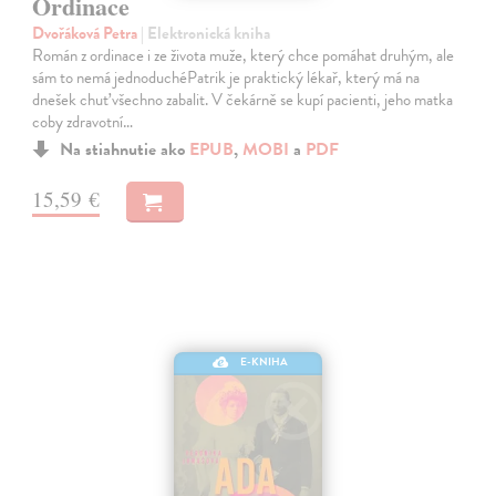
Ordinace
Dvořáková Petra
| Elektronická kniha
Román z ordinace i ze života muže, který chce pomáhat druhým, ale
sám to nemá jednoduchéPatrik je praktický lékař, který má na
dnešek chuť všechno zabalit. V čekárně se kupí pacienti, jeho matka
coby zdravotní…
Na stiahnutie ako
EPUB
,
MOBI
a
PDF
15,59 €
E-KNIHA