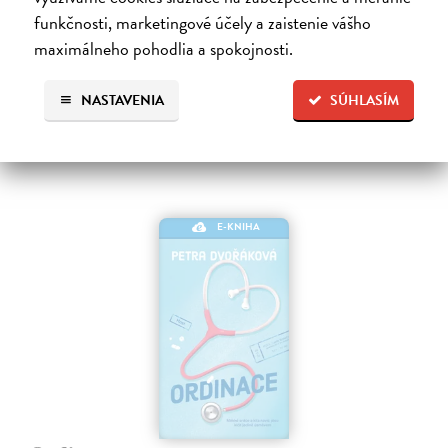
směr.…
funkčnosti, marketingové účely a zaistenie vášho
Na stiahnutie ako
EPUB
,
MOBI
a
PDF
maximálneho pohodlia a spokojnosti.
15,99 €
NASTAVENIA
SÚHLASÍM
E-KNIHA