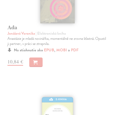
Ada
Jonášová Veronika
| Elektronická kniha
Anastázie je mladá novinářka, momentálně ne zrovna šťastná. Opustil
ji partner, v práci se ztrapnila.
Na stiahnutie ako
EPUB
,
MOBI
a
PDF
10,84 €
E-KNIHA