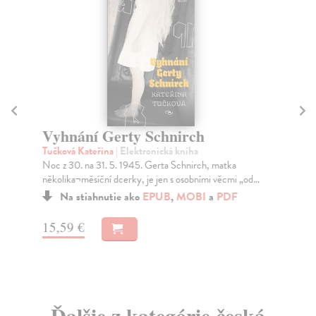
Vyhnání Gerty Schnirch
A
Tučková Kateřina
| Elektronická kniha
Jon
Noc z 30. na 31. 5. 1945. Gerta Schnirch, matka
Ana
několika¬měsíční dcerky, je jen s osobními věcmi „od...
šťa
Na stiahnutie ako
EPUB
,
MOBI
a
PDF
15,59 €
10
Ďalšie z kategórie česká