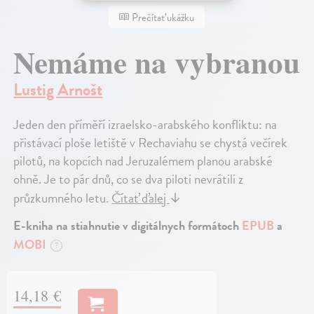
Prečítať ukážku
Nemáme na vybranou
Lustig Arnošt
Jeden den příměří izraelsko-arabského konfliktu: na
přistávací ploše letiště v Rechaviahu se chystá večírek
pilotů, na kopcích nad Jeruzalémem planou arabské
ohně. Je to pár dnů, co se dva piloti nevrátili z
průzkumného letu.
Čítať ďalej
↓
E-kniha na stiahnutie v digitálnych formátoch
EPUB
a
MOBI
?
14,18 €