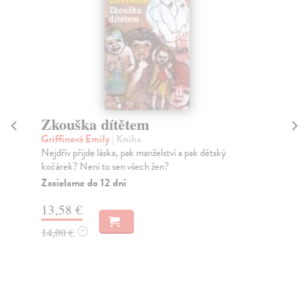
Zkouška dítětem
Griffinová Emily
| Kniha
V
Nejdřív přijde láska, pak manželství a pak dětský
Se
kočárek? Není to sen všech žen?
Ště
Zasielame do 12 dní
poh
13,58 €
14,00 €
?
11