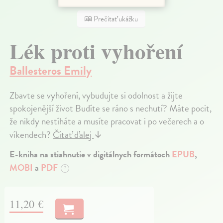
Prečítať ukážku
Lék proti vyhoření
Ballesteros Emily
Zbavte se vyhoření, vybudujte si odolnost a žijte
spokojenější život Budíte se ráno s nechutí? Máte pocit,
že nikdy nestíháte a musíte pracovat i po večerech a o
víkendech?
Čítať ďalej
↓
E-kniha na stiahnutie v digitálnych formátoch
EPUB
,
MOBI
a
PDF
?
11,20 €