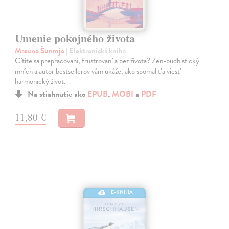
Umenie pokojného života
Masuno Šunmjó
| Elektronická kniha
Cítite sa prepracovaní, frustrovaní a bez života? Zen-budhistický
mních a autor bestsellerov vám ukáže, ako spomaliť a viesť
harmonický život.
Na stiahnutie ako
EPUB
,
MOBI
a
PDF
11,80 €
E-KNIHA