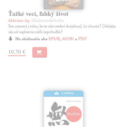
Ťažké veci, ľahký život
Alderton Jay
| Elektronická kniha
Ste unavení z toho, že sa vám nedarí dosiahnuť, čo chcete? Odrádza
vás od naplnenia cieľa nepohodlie?
Na stiahnutie ako
EPUB
,
MOBI
a
PDF
10,70 €
E-KNIHA