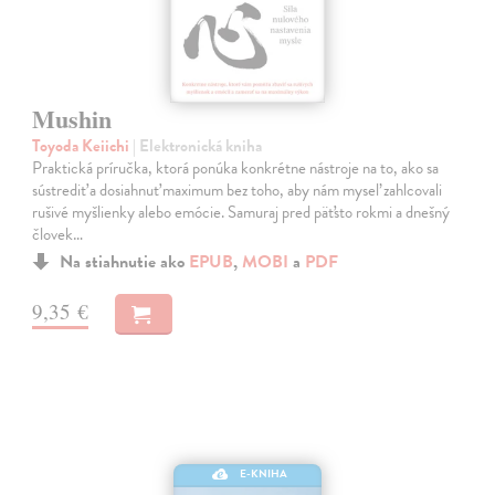
Mushin
Toyoda Keiichi
| Elektronická kniha
Praktická príručka, ktorá ponúka konkrétne nástroje na to, ako sa
sústrediť a dosiahnuť maximum bez toho, aby nám myseľ zahlcovali
rušivé myšlienky alebo emócie. Samuraj pred päťsto rokmi a dnešný
človek…
Na stiahnutie ako
EPUB
,
MOBI
a
PDF
9,35 €
E-KNIHA