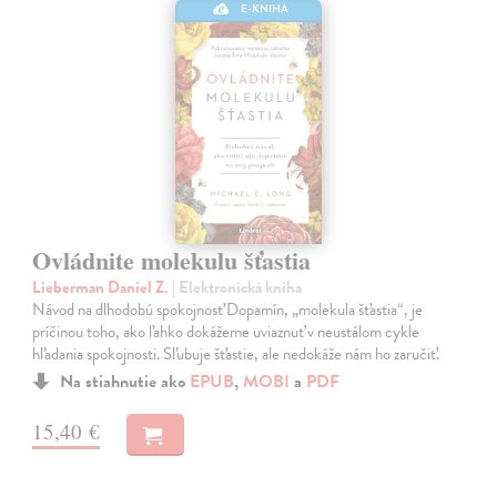
E-KNIHA
Ovládnite molekulu šťastia
Lieberman Daniel Z.
| Elektronická kniha
Návod na dlhodobú spokojnosť Dopamín, „molekula šťastia“, je
príčinou toho, ako ľahko dokážeme uviaznuť v neustálom cykle
hľadania spokojnosti. Sľubuje šťastie, ale nedokáže nám ho zaručiť.
Na stiahnutie ako
EPUB
,
MOBI
a
PDF
15,40 €