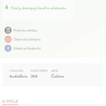
Titul je dostupný ihneď na stiahnutie
Pridať do wishlistu
Odporučiť známemu
Zdielať na Facebooku
VYDAVATEĽ
POČET STRÁN
JAZYK
Audiolibrix
366
Čeština
O TITULE