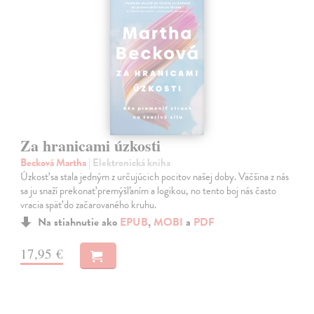
Za hranicami úzkosti
Becková Martha
| Elektronická kniha
Úzkosť sa stala jedným z určujúcich pocitov našej doby. Väčšina z nás
sa ju snaží prekonať premýšľaním a logikou, no tento boj nás často
vracia späť do začarovaného kruhu.
Na stiahnutie ako
EPUB
,
MOBI
a
PDF
17,95 €