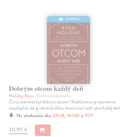
E-KNIHA
Dobrým otcom každý deň
Holiday Ryan
| Elektronická kniha
Čo to znamená byť dobrým otcom? Rodičovstvo je nesmierne
zmysluplná, ale aj náročná úloha, ktorú musí rodič plniť každý deň.
Na stiahnutie ako
EPUB
,
MOBI
a
PDF
10,95 €