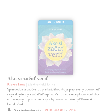
E-KNIHA
Ako si začať veriť
Kieves Tama
| Elektronická kniha
Sprievodca sebadôverou pre každého, kto je pripravený odomknúť
svoje skryté sily a začať žiť naplno. Veriť si vo svete plnom konliktov,
rozporuplných posolstiev a spochybňovania môže byť ťažšie ako
kedykoľvek…
Na stiahnutie ako
EPUB
,
MOBI
a
PDF