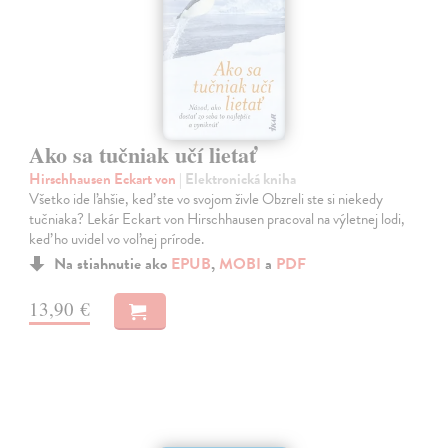
Ako sa tučniak učí lietať
Hirschhausen Eckart von
| Elektronická kniha
Všetko ide ľahšie, keď ste vo svojom živle Obzreli ste si niekedy
tučniaka? Lekár Eckart von Hirschhausen pracoval na výletnej lodi,
keď ho uvidel vo voľnej prírode.
Na stiahnutie ako
EPUB
,
MOBI
a
PDF
13,90 €