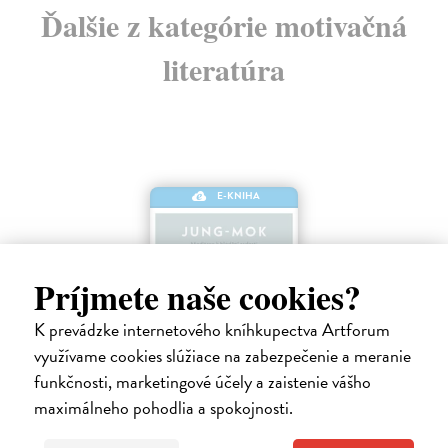
Ďalšie z kategórie motivačná
literatúra
E-KNIHA
Príjmete naše cookies?
K prevádzke internetového kníhkupectva Artforum
využívame cookies slúžiace na zabezpečenie a meranie
funkčnosti, marketingové účely a zaistenie vášho
maximálneho pohodlia a spokojnosti.
Šnek je pomalý, ale nikdy nemá zpoždění
Jung-mok
| Elektronická kniha