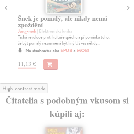
Šnek je pomalý, ale nikdy nemá
L
zpoždění
Kub
Kdy
Jung-mok
| Elektronická kniha
nej
Tichá revoluce proti kultuře spěchu a připomínka toho,
že být pomalý neznamená být líný Už vás někdy...
Na stiahnutie ako
EPUB
a
MOBI
10
11,13 €
High-contrast mode
Čitatelia s podobným vkusom si
kúpili aj: