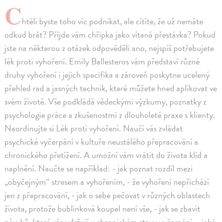
C
htěli byste toho víc podnikat, ale cítíte, že už nemáte
odkud brát? Přijde vám chřipka jako vítaná přestávka? Pokud
jste na některou z otázek odpověděli ano, nejspíš potřebujete
lék proti vyhoření. Emily Ballesteros vám představí různé
druhy vyhoření i jejich specifika a zároveň poskytne ucelený
přehled rad a jasných technik, které můžete hned aplikovat ve
svém životě. Vše podkládá vědeckými výzkumy, poznatky z
psychologie práce a zkušenostmi z dlouholeté praxe s klienty.
Naordinujte si Lék proti vyhoření. Naučí vás zvládat
psychické vyčerpání v kultuře neustálého přepracování a
chronického přetížení. A umožní vám vrátit do života klid a
naplnění. Naučte se například: - jak poznat rozdíl mezi
„obyčejným“ stresem a vyhořením, - že vyhoření nepřichází
jen z přepracování, - jak o sebe pečovat v různých oblastech
života, protože bublinková koupel není vše, - jak se zbavit
návyků, které vás udržují v chronickém stavu vyčerpání, - jaké