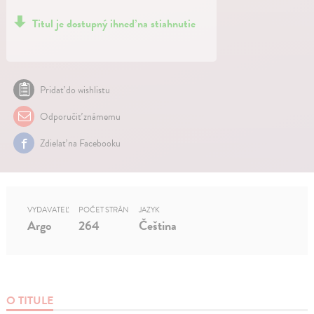
Titul je dostupný ihneď na stiahnutie
Pridať do wishlistu
Odporučiť známemu
Zdielať na Facebooku
VYDAVATEĽ
POČET STRÁN
JAZYK
Argo
264
Čeština
O TITULE