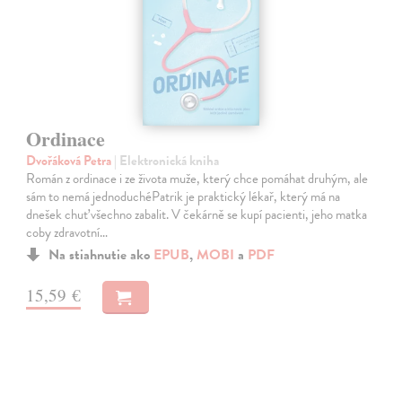
Ordinace
Dvořáková Petra
| Elektronická kniha
Román z ordinace i ze života muže, který chce pomáhat druhým, ale
sám to nemá jednoduchéPatrik je praktický lékař, který má na
dnešek chuť všechno zabalit. V čekárně se kupí pacienti, jeho matka
coby zdravotní…
Na stiahnutie ako
EPUB
,
MOBI
a
PDF
15,59 €