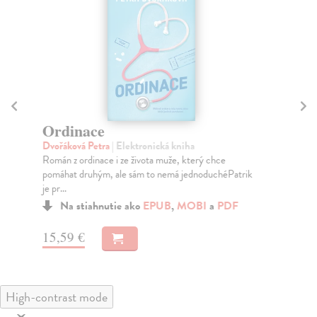
Ordinace
Č
Dvořáková Petra
| Elektronická kniha
Mo
Román z ordinace i ze života muže, který chce
Pří
pomáhat druhým, ale sám to nemá jednoduchéPatrik
je pr...
Na stiahnutie ako
EPUB
,
MOBI
a
PDF
13
15,59 €
High-contrast mode