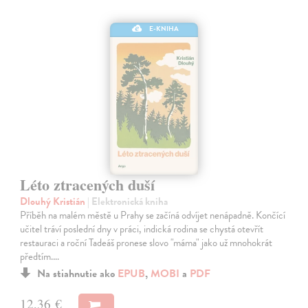
E-KNIHA
Léto ztracených duší
Dlouhý Kristián
| Elektronická kniha
Příběh na malém městě u Prahy se začíná odvíjet nenápadně. Končící
učitel tráví poslední dny v práci, indická rodina se chystá otevřít
restauraci a roční Tadeáš pronese slovo "máma" jako už mnohokrát
předtím.…
Na stiahnutie ako
EPUB
,
MOBI
a
PDF
12,36 €