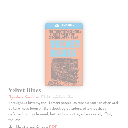
E-KNIHA
Velvet Blues
Ryvolová Karolína
| Elektronická kniha
Throughout history, the Romani people-as representatives of an oral
culture-have been written about by outsiders, often idealised,
defamed, or condemned, but seldom portrayed accurately. Only in
the last…
Na stiahnutie ako
PDF