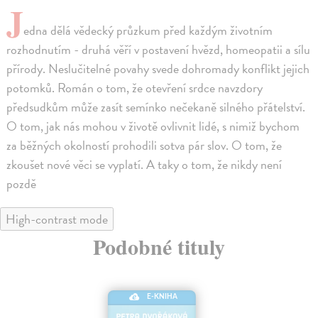
J
edna dělá vědecký průzkum před každým životním
rozhodnutím - druhá věří v postavení hvězd, homeopatii a sílu
přírody. Neslučitelné povahy svede dohromady konflikt jejich
potomků. Román o tom, že otevření srdce navzdory
předsudkům může zasít semínko nečekaně silného přátelství.
O tom, jak nás mohou v životě ovlivnit lidé, s nimiž bychom
za běžných okolností prohodili sotva pár slov. O tom, že
zkoušet nové věci se vyplatí. A taky o tom, že nikdy není
pozdě
High-contrast mode
Podobné tituly
E-KNIHA