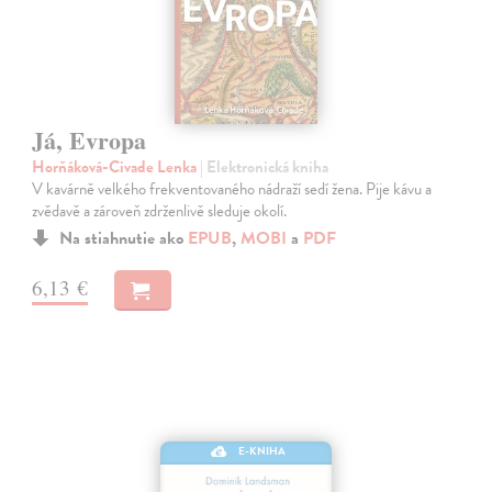
Já, Evropa
Horňáková-Civade Lenka
| Elektronická kniha
V kavárně velkého frekventovaného nádraží sedí žena. Pije kávu a
zvědavě a zároveň zdrženlivě sleduje okolí.
Na stiahnutie ako
EPUB
,
MOBI
a
PDF
6,13 €
E-KNIHA