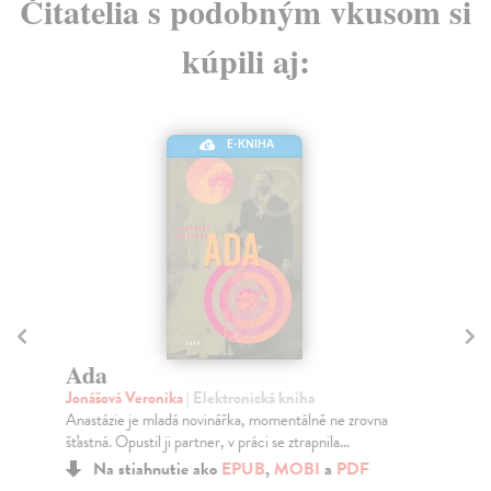
Čitatelia s podobným vkusom si
kúpili aj:
E-KNIHA
Ada
Tř
Jonášová Veronika
| Elektronická kniha
Hr
Anastázie je mladá novinářka, momentálně ne zrovna
Pok
šťastná. Opustil ji partner, v práci se ztrapnila...
Hra
pr..
Na stiahnutie ako
EPUB
,
MOBI
a
PDF