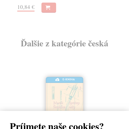
10,84 €
7,
Ďalšie z kategórie česká
E-KNIHA
Príjmete naše cookies?