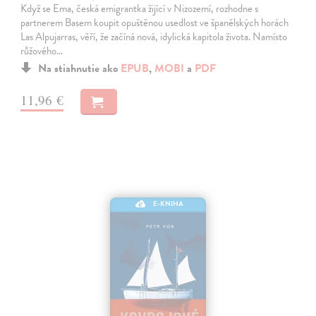
Když se Ema, česká emigrantka žijící v Nizozemí, rozhodne s
partnerem Basem koupit opuštěnou usedlost ve španělských horách
Las Alpujarras, věří, že začíná nová, idylická kapitola života. Namísto
růžového…
Na stiahnutie ako
EPUB
,
MOBI
a
PDF
11,96 €
E-KNIHA