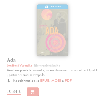
E-KNIHA
Ada
Jonášová Veronika
| Elektronická kniha
Anastázie je mladá novinářka, momentálně ne zrovna šťastná. Opustil
ji partner, v práci se ztrapnila.
Na stiahnutie ako
EPUB
,
MOBI
a
PDF
10,84 €