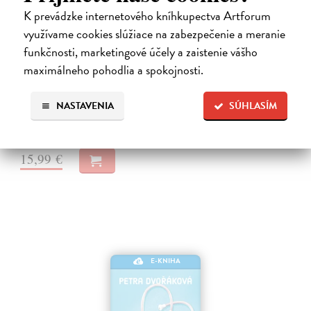
K prevádzke internetového kníhkupectva Artforum
využívame cookies slúžiace na zabezpečenie a meranie
Systémy něhy
funkčnosti, marketingové účely a zaistenie vášho
Šindelka Marek
| Elektronická kniha
maximálneho pohodlia a spokojnosti.
Román o křehkosti, opakování a hledání lidskosti ve světě, který
připomíná stroj Mladá pianistka Ada Fischerová má všechno, co by
mohlo působit jako začátek výjimečné kariéry. Talent, disciplínu i
NASTAVENIA
SÚHLASÍM
směr.…
Na stiahnutie ako
EPUB
,
MOBI
a
PDF
15,99 €
E-KNIHA