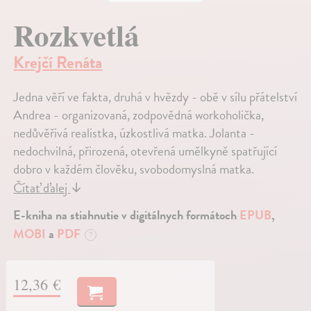
Rozkvetlá
Krejčí Renáta
Jedna věří ve fakta, druhá v hvězdy - obě v sílu přátelství
Andrea - organizovaná, zodpovědná workoholička,
nedůvěřivá realistka, úzkostlivá matka. Jolanta -
nedochvilná, přirozená, otevřená umělkyně spatřující
dobro v každém člověku, svobodomyslná matka.
Čítať ďalej
↓
E-kniha na stiahnutie v digitálnych formátoch
EPUB
,
MOBI
a
PDF
?
12,36 €