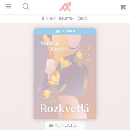
E-KNIHY
-
BELETRIA
-
ČESKÁ
E-KNIHA
Prečítať ukážku