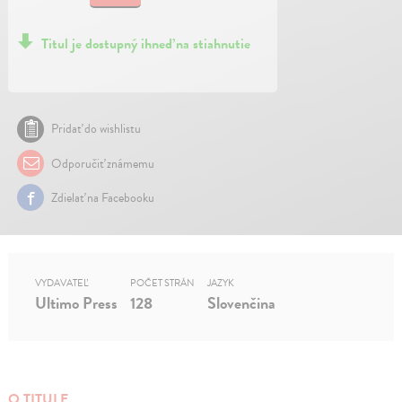
Titul je dostupný ihneď na stiahnutie
Pridať do wishlistu
Odporučiť známemu
Zdielať na Facebooku
VYDAVATEĽ
POČET STRÁN
JAZYK
Ultimo Press
128
Slovenčina
O TITULE