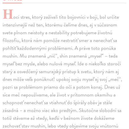
H
oci stres, ktorý zažívali títo bojovníci v boji, bol určite
intenzívnejší než ten, ktorému čelíme dnes, aj v súčasnom
svete plnom neistoty a nestability potrebujeme životnú
filozofiu, ktorá nám pomôže nestratiť smer a nenechať sa
pohltiť každodennými problémami. A práve toto ponúka
mushin. Mu znamená „nič“, shin znamená „myseľ“ – teda
myseľ bez mysle, alebo nulová myseľ. Ide o niekoľko storočí
starý a osvedčený samurajský prístup k svetu, ktorý nám aj
dnes môže veľa ponúknuť: upokoj svoju myseľ aj svoj „meč“,
pozri sa problémom priamo do očí a potom konaj. Dnes už
síce meč nepoužívame, ale život v prítomnom okamihu a
schopnosť nenechať sa vtiahnuť do špirály obáv je stále
zásadná – a možno viac ako predtým. Skutočne slobodní sa
totiž stávame až vtedy, keďsi v bežnom živote dokážeme
zachovať stav mushin, lebo vtedy objavíme svoju vnútornú