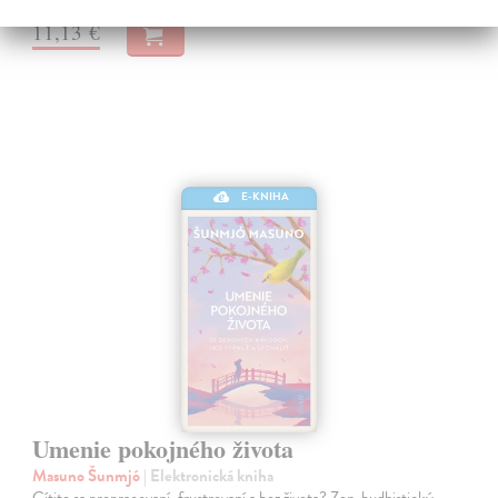
11,13 €
E-KNIHA
Umenie pokojného života
Masuno Šunmjó
| Elektronická kniha
Cítite sa prepracovaní, frustrovaní a bez života? Zen-budhistický