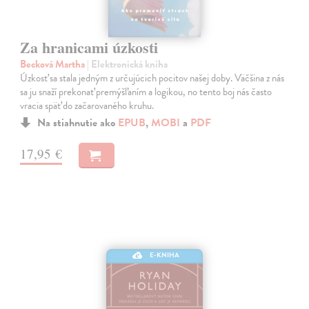
Za hranicami úzkosti
Becková Martha
| Elektronická kniha
Úzkosť sa stala jedným z určujúcich pocitov našej doby. Väčšina z nás
sa ju snaží prekonať premýšľaním a logikou, no tento boj nás často
vracia späť do začarovaného kruhu.
Na stiahnutie ako
EPUB
,
MOBI
a
PDF
17,95 €
E-KNIHA