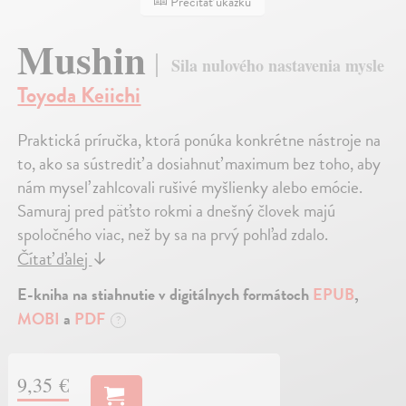
Prečítať ukážku
Mushin
Sila nulového nastavenia mysle
Toyoda Keiichi
Praktická príručka, ktorá ponúka konkrétne nástroje na
to, ako sa sústrediť a dosiahnuť maximum bez toho, aby
nám myseľ zahlcovali rušivé myšlienky alebo emócie.
Samuraj pred päťsto rokmi a dnešný človek majú
spoločného viac, než by sa na prvý pohľad zdalo.
Čítať ďalej
↓
E-kniha na stiahnutie v digitálnych formátoch
EPUB
,
MOBI
a
PDF
?
9,35 €