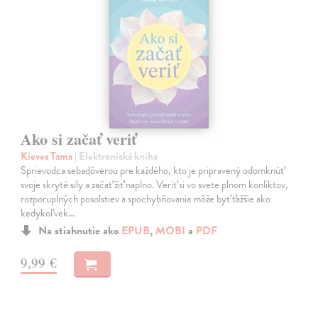
Ako si začať veriť
Kieves Tama
| Elektronická kniha
Sprievodca sebadôverou pre každého, kto je pripravený odomknúť
svoje skryté sily a začať žiť naplno. Veriť si vo svete plnom konliktov,
rozporuplných posolstiev a spochybňovania môže byť ťažšie ako
kedykoľvek…
Na stiahnutie ako
EPUB
,
MOBI
a
PDF
9,99 €