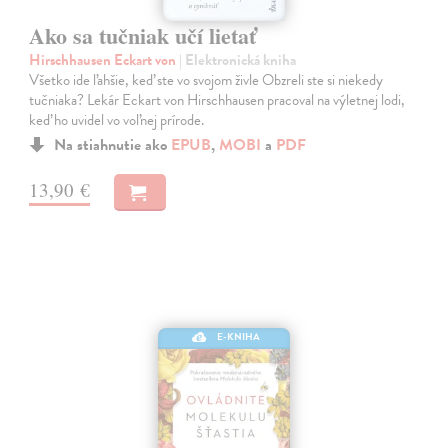
Ako sa tučniak učí lietať
Hirschhausen Eckart von
| Elektronická kniha
Všetko ide ľahšie, keď ste vo svojom živle Obzreli ste si niekedy
tučniaka? Lekár Eckart von Hirschhausen pracoval na výletnej lodi,
keď ho uvidel vo voľnej prírode.
Na stiahnutie ako
EPUB
,
MOBI
a
PDF
13,90 €
E-KNIHA