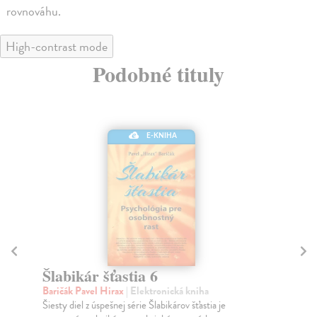
rovnováhu.
High-contrast mode
Podobné tituly
E-KNIHA
Tvorivý akt
D
Rubin Rick
| Elektronická kniha
Š'
Bestseller New York Times – kniha sa hneď po vydaní
„Na