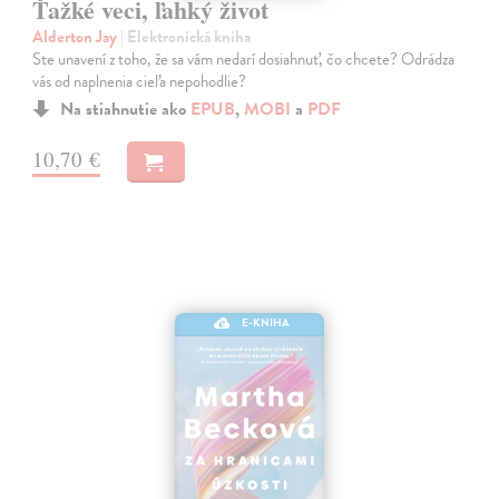
Ťažké veci, ľahký život
Alderton Jay
| Elektronická kniha
Ste unavení z toho, že sa vám nedarí dosiahnuť, čo chcete? Odrádza
vás od naplnenia cieľa nepohodlie?
Na stiahnutie ako
EPUB
,
MOBI
a
PDF
10,70 €
E-KNIHA