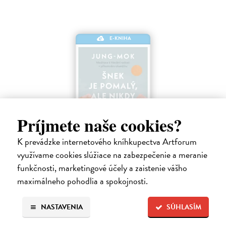
E-KNIHA
Príjmete naše cookies?
K prevádzke internetového kníhkupectva Artforum
Šnek je pomalý, ale nikdy nemá zpoždění
využívame cookies slúžiace na zabezpečenie a meranie
Jung-mok
| Elektronická kniha
funkčnosti, marketingové účely a zaistenie vášho
Tichá revoluce proti kultuře spěchu a připomínka toho, že být pomalý
maximálneho pohodlia a spokojnosti.
neznamená být líný Už vás někdy napadlo, že šnek, který se pohybuje
pomalu, nikdy nedorazí na konec cesty? Už jste ho někdy chtěli
popadnout…
NASTAVENIA
SÚHLASÍM
Na stiahnutie ako
EPUB
a
MOBI