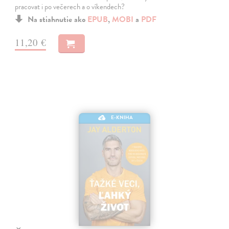
pracovat i po večerech a o víkendech?
Na stiahnutie ako
EPUB
,
MOBI
a
PDF
11,20 €
E-KNIHA