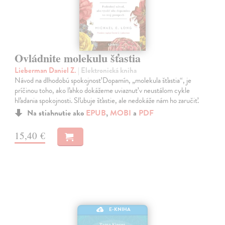
Ovládnite molekulu šťastia
Lieberman Daniel Z.
| Elektronická kniha
Návod na dlhodobú spokojnosť Dopamín, „molekula šťastia“, je
príčinou toho, ako ľahko dokážeme uviaznuť v neustálom cykle
hľadania spokojnosti. Sľubuje šťastie, ale nedokáže nám ho zaručiť.
Na stiahnutie ako
EPUB
,
MOBI
a
PDF
15,40 €
E-KNIHA