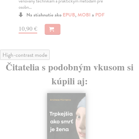
umiestnila medzi najpredávanejšie tituly non-fic...
nev
Na stiahnutie ako
EPUB
,
MOBI
a
PDF
15,95 €
13
High-contrast mode
Čitatelia s podobným vkusom si
kúpili aj:
na sklade