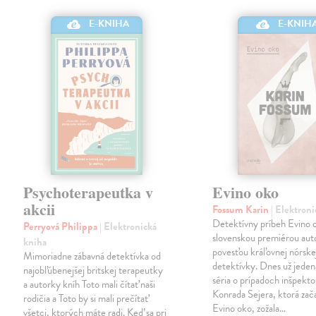
E-KNIHA
E-KNIH
Psychoterapeutka v
Evino oko
akcii
Fossum Karin
| Elektron
Detektívny príbeh Evino o
Perryová Philippa
| Elektronická
slovenskou premiérou aut
kniha
povesťou kráľovnej nórske
Mimoriadne zábavná detektívka od
detektívky. Dnes už jeden
najobľúbenejšej britskej terapeutky
séria o prípadoch inšpekto
a autorky kníh Toto mali čítať naši
Konrada Sejera, ktorá zač
rodičia a Toto by si mali prečítať
Evino oko, zožala…
všetci, ktorých máte radi. Keď sa pri