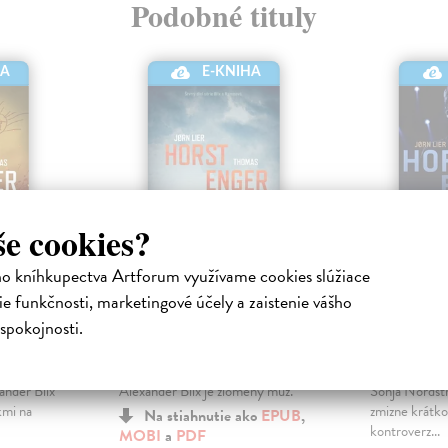
Podobné tituly
HA
E-KNIHA
še cookies?
ho kníhkupectva Artforum využívame cookies slúžiace
e funkčnosti, marketingové účely a zaistenie vášho
Jazvy
Bod nul
spokojnosti.
tronická
Horst Jorn Lier
| Elektronická
Horst Jorn L
kniha
kniha
sa v Nórsku
Štvrtý diel série Blix a Rammová.
Bývalá kráľov
ander Blix
Alexander Blix je zlomený muž.
Sonja Nordst
kmi na
zmizne krátko
Na stiahnutie ako
EPUB
,
kontroverz...
MOBI
a
PDF