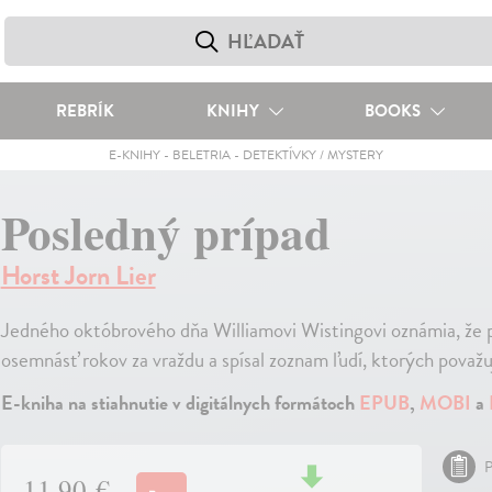
REBRÍK
KNIHY
BOOKS
E-KNIHY
-
BELETRIA
-
DETEKTÍVKY / MYSTERY
Posledný prípad
Horst Jorn Lier
Jedného októbrového dňa Williamovi Wistingovi oznámia, že pr
osemnásť rokov za vraždu a spísal zoznam ľudí, ktorých považ
E-kniha na stiahnutie v digitálnych formátoch
EPUB
,
MOBI
a
P
11,90 €