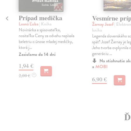
Prípad medička
Vesmírne prí
Lesná Ľuba
| Kniha
Žarnay Jozef
| Elektro
Novinárka a spisovateľka,
kniha
nositeľka Ceny za odvahu napísala
Legenda slovenského sci
beletriu o únose mladej medičky,
späť! Jozef Žarnay je l
ktorá j...
Jeho tvorba ovplyvnila 
generáciu ...
Zasielame do 14 dní
Na stiahnutie a
1,94 €
a
MOBI
2,00 €
?
6,90 €
Ď