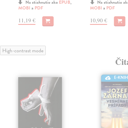
Na stiahnutie ako
EPUB
,
Na stiahnutie a
MOBI
a
PDF
MOBI
a
PDF
11,19 €
10,90 €
High-contrast mode
Čit
E-KNI