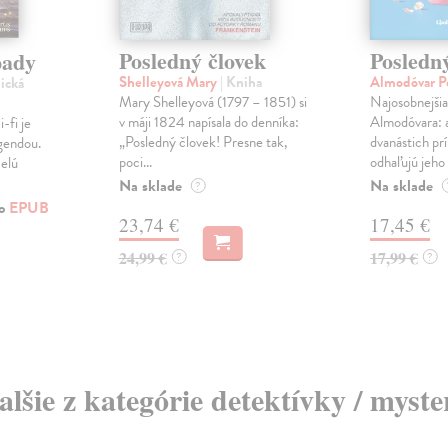
Posledný človek
Posledn
pady
Shelleyová Mary
| Kniha
Almodóvar P
nická
Mary Shelleyová (1797 – 1851) si
Najosobnejšia
v máji 1824 napísala do denníka:
Almodóvara: a
-fi je
„Posledný človek! Presne tak,
dvanástich pr
egendou.
poci...
odhaľujú jeho t
celú
Na sklade
Na sklade
?
ko
EPUB
23,74 €
17,45 €
24,99 €
17,99 €
?
?
alšie z kategórie detektívky / myste