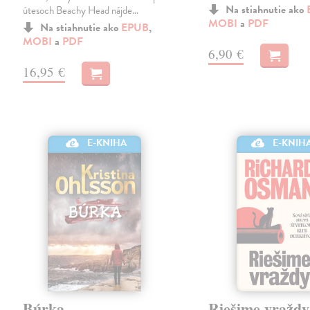
Na stiahnutie ako
útesoch Beachy Head nájde…
MOBI
a
PDF
Na stiahnutie ako
EPUB
,
MOBI
a
PDF
6,90 €
16,95 €
E-KNIHA
E-KNIH
Búrka
Riešime vraždy