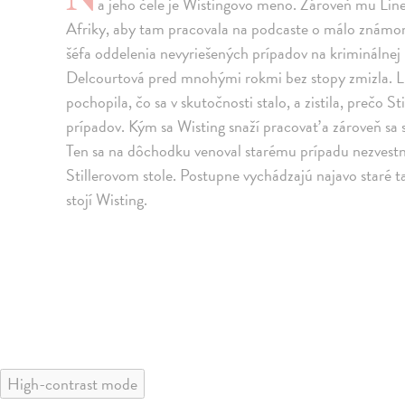
a jeho čele je Wistingovo meno. Zároveň mu Lin
Afriky, aby tam pracovala na podcaste o málo známom
šéfa oddelenia nevyriešených prípadov na kriminálnej p
Delcourtová pred mnohými rokmi bez stopy zmizla. Li
pochopila, čo sa v skutočnosti stalo, a zistila, prečo St
prípadov. Kým sa Wisting snaží pracovať a zároveň sa 
Ten sa na dôchodku venoval starému prípadu nezvestne
Stillerovom stole. Postupne vychádzajú najavo staré t
stojí Wisting.
High-contrast mode