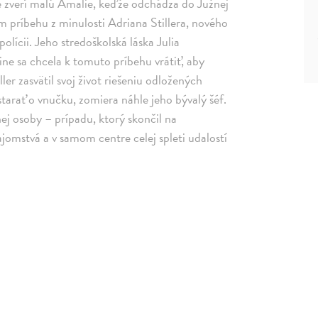
e zverí malú Amalie, keďže odchádza do Južnej
 príbehu z minulosti Adriana Stillera, nového
olícii. Jeho stredoškolská láska Julia
ne sa chcela k tomuto príbehu vrátiť, aby
iller zasvätil svoj život riešeniu odložených
starať o vnučku, zomiera náhle jeho bývalý šéf.
j osoby – prípadu, ktorý skončil na
ajomstvá a v samom centre celej spleti udalostí