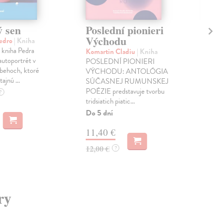
ý sen
Poslední pionieri
Pr
Východu
Qu
edro
| Kniha
 kniha Pedra
Komartin Cladiu
| Kniha
Ras
utoportrét v
POSLEDNÍ PIONIERI
Prí
íbehoch, ktoré
VÝCHODU: ANTOLÓGIA
just
ajnú ...
SÚČASNEJ RUMUNSKEJ
Šok
POÉZIE predstavuje tvorbu
séri
?
tridsiatich piatic...
Zas
Do 5 dní
18
11,40 €
18,
12,00 €
?
ry