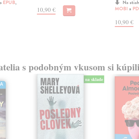
ko
EPUB
,
Na stia
MOBI
a
PD
10,90 €
10,90 €
atelia s podobným vkusom si kúpili
na sklade
HA