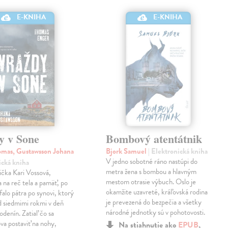
E-KNIHA
E-KNIHA
y v Sone
Bombový atentátnik
mas, Gustawsson Johana
Bjork Samuel
| Elektronická kniha
V jedno sobotné ráno nastúpi do
ická kniha
metra žena s bombou a hlavným
čka Kari Vossová,
mestom otrasie výbuch. Oslo je
 na reč tela a pamäť, po
okamžite uzavreté, kráľovská rodina
falo pátra po synovi, ktorý
je prevezená do bezpečia a všetky
d siedmimi rokmi v deň
národné jednotky sú v pohotovosti.
odenín. Zatiaľ čo sa
va postaviť na nohy,
Na stiahnutie ako
EPUB
,