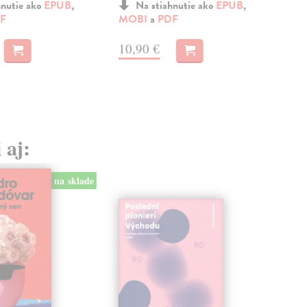
hnutie ako
EPUB
,
Na stiahnutie ako
EPUB
,
F
MOBI
a
PDF
MO
10,90 €
10
 aj:
na sklade