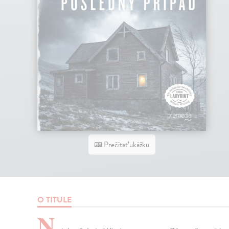
Prečítať ukážku
O TITULE
N