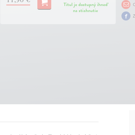
Titul je dostupný ihneď
O
na stiahnutie
Z