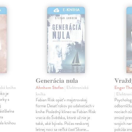
A
E-KNIHA
Generácia nula
Vražd
ická kniha
Ahnhem Stefan
| Elektronická
Enger Tho
ko je
kniha
| Elektron
orky s
Fabian Risk opäť v majstrovskej
Psychologi
j
forme Desať rokov po udalostiach v
odborníčka
ásťdielna
knihe Posledný klinec sa Fabian Risk
nociach zú
ra
vracia do Švédska, ktoré už nie je
zmizol pre
ala knihou
také, aké bývalo. Počas neskorej
svojich nar
letnej noci sa veľká časť Skane…
pokúša zno