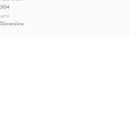
304
JAZYK
Slovenčina