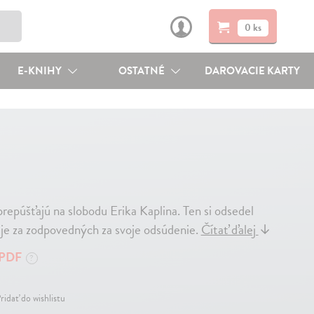
0 ks
E-KNIHY
OSTATNÉ
DAROVACIE KARTY
epúšťajú na slobodu Erika Kaplina. Ten si odsedel
uje za zodpovedných za svoje odsúdenie.
Čítať ďalej
↓
PDF
?
ridať do wishlistu