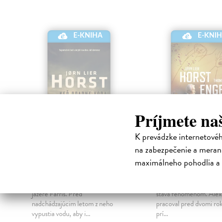
E-KNIHA
E-KNI
Príjmete na
K prevádzke internetové
na zabezpečenie a merani
Keď opadne voda
Obeť
maximálneho pohodlia a 
Horst Jorn Lier
| Elektronická
Horst Jorn Lier
| Elek
kniha
kniha
Tuhá zima poškodila stavidlá na
Piaty diel série, ktorá 
jazere Farris. Pred
stáva fenoménom. Alex
,
nadchádzajúcim letom z neho
pracoval pred dvomi ro
vypustia vodu, aby i...
prí...