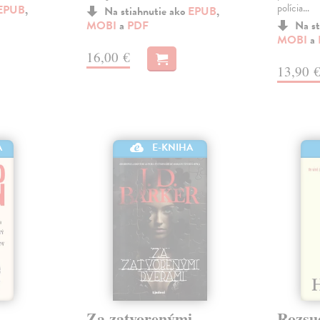
polícia…
EPUB
,
Na stiahnutie ako
EPUB
,
MOBI
a
PDF
Na st
MOBI
a
16,00 €
13,90 
A
E-KNIHA
Za zatvorenými
Rozsu