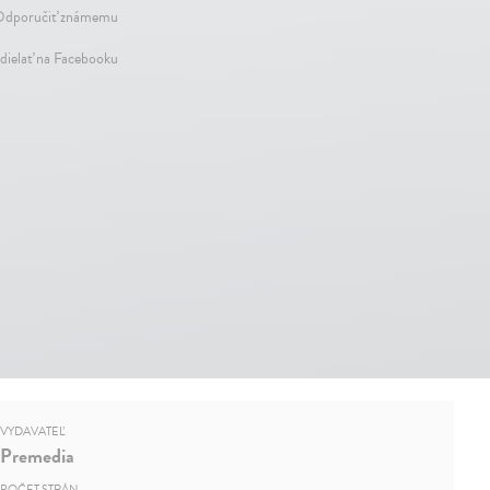
dporučiť známemu
dielať na Facebooku
VYDAVATEĽ
Premedia
POČET STRÁN