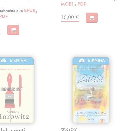
MOBI
a
PDF
iahnutie ako
EPUB
,
PDF
16,00 €
€
E-KNIHA
E-KNIHA
dek smrti
Zátiší