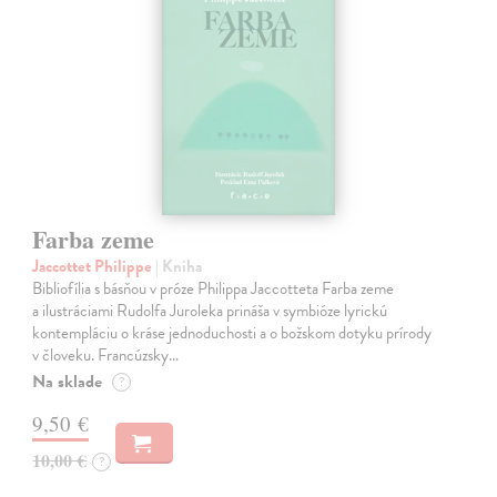
Farba zeme
Jaccottet Philippe
| Kniha
Bibliofília s básňou v próze Philippa Jaccotteta Farba zeme
a ilustráciami Rudolfa Juroleka prináša v symbióze lyrickú
kontempláciu o kráse jednoduchosti a o božskom dotyku prírody
v človeku. Francúzsky…
Na sklade
?
9,50 €
10,00 €
?