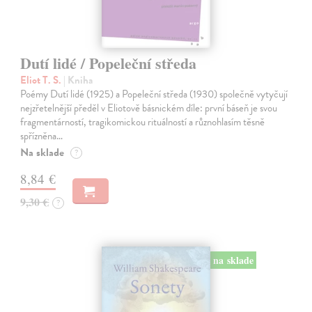
Dutí lidé / Popeleční středa
Eliot T. S.
| Kniha
Poémy Dutí lidé (1925) a Popeleční středa (1930) společně vytyčují
nejzřetelnější předěl v Eliotově básnickém díle: první báseň je svou
fragmentárností, tragikomickou rituálností a různohlasím těsně
spřízněna…
Na sklade
?
8,84 €
9,30 €
?
na sklade