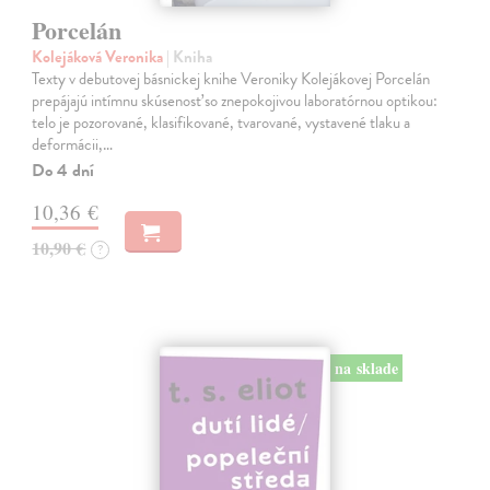
Porcelán
Kolejáková Veronika
| Kniha
Texty v debutovej básnickej knihe Veroniky Kolejákovej Porcelán
prepájajú intímnu skúsenosť so znepokojivou laboratórnou optikou:
telo je pozorované, klasifikované, tvarované, vystavené tlaku a
deformácii,…
Do 4 dní
10,36 €
10,90 €
?
na sklade