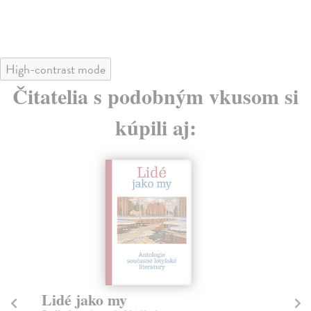
High-contrast mode
Čitatelia s podobným vkusom si
kúpili aj:
Lidé jako my
M