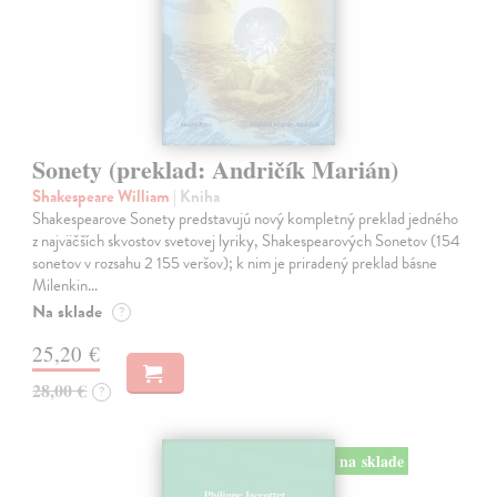
Sonety (preklad: Andričík Marián)
Shakespeare William
| Kniha
Shakespearove Sonety predstavujú nový kompletný preklad jedného
z najväčších skvostov svetovej lyriky, Shakespearových Sonetov (154
sonetov v rozsahu 2 155 veršov); k nim je priradený preklad básne
Milenkin…
Na sklade
?
25,20 €
28,00 €
?
na sklade