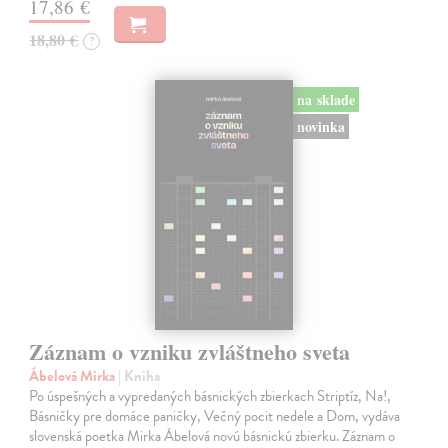
17,86 €
18,80 €
?
na sklade
novinka
Záznam o vzniku zvláštneho sveta
Ábelová Mirka
| Kniha
Po úspešných a vypredaných básnických zbierkach Striptíz, Na!,
Básničky pre domáce paničky, Večný pocit nedele a Dom, vydáva
slovenská poetka Mirka Ábelová novú básnickú zbierku. Záznam o