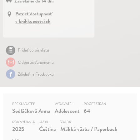
Zasielame do 14 dní
Pozrieť dostupnosť
v kníhkupectvách
Pridať do wishlistu
Odporučiť známemu
Zdielať na Facebooku
PREKLADATEĽ
VYDAVATEĽ
POČET STRÁN
Sedláčková Anna
Adolescent
64
ROK VYDANIA
JAZYK
VÄZBA
2025
Čeština
Mäkká väzba / Paperback