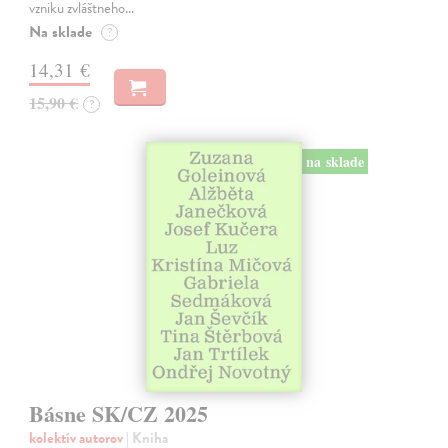
vzniku zvláštneho…
Na sklade
?
14,31 €
15,90 €
?
na sklade
Básne SK/CZ 2025
kolektív autorov
| Kniha