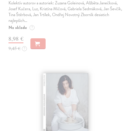
Kolektív autorov a autoriek: Zuzana Goleinová, Alžběta Janečková,
Josef Kučera, Luz, Kristína Mičová, Gabriela Sedmáková, Jan Ševčík,
Tina Štěrbová, Jan Trtílek, Ondřej Novotný Zborník desiatich
najlepších…
Na sklade
?
8,98 €
9,45 €
?