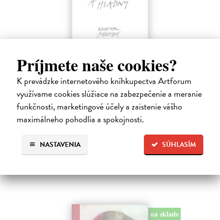
Príjmete naše cookies?
V tú noc som spal postojačky a hladný
K prevádzke internetového kníhkupectva Artforum
Švábenský Waldemar
| Kniha
Kniha V tú noc som spal postojačky a hladný je poetickým denníkom
využívame cookies slúžiace na zabezpečenie a meranie
nespavého pozorovateľa sveta, ktorý sa prebíja životom s otvorenými
funkčnosti, marketingové účely a zaistenie vášho
očami a srdcom. Waldemar Švábenský v nej destiluje desať rokov
maximálneho pohodlia a spokojnosti.
básnických…
Na sklade
?
NASTAVENIA
SÚHLASÍM
14,85 €
16,50 €
?
na sklade