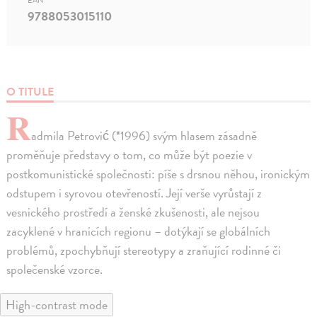
EAN
9788053015110
O TITULE
R
admila Petrović (*1996) svým hlasem zásadně
proměňuje představy o tom, co může být poezie v
postkomunistické společnosti: píše s drsnou něhou, ironickým
odstupem i syrovou otevřeností. Její verše vyrůstají z
vesnického prostředí a ženské zkušenosti, ale nejsou
zacyklené v hranicích regionu – dotýkají se globálních
problémů, zpochybňují stereotypy a zraňující rodinné či
společenské vzorce.
High-contrast mode