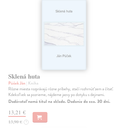
Sklená huta
Púček Ján
| Kniha
Rôzne miesta rozprávajú rôzne príbehy, stačí rozhrnúť zem a čítať.
Kdekoľvek sa pozrieme, nájdeme jazvy po dotyku s dejinami.
Dodávateľ nemá titul na sklade. Dodanie do cca. 30 dní.
13,21 €
13,90 €
?