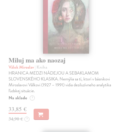
Miluj ma ako naozaj
Válek Miroslav
| Kniha
HRANICA MEDZI NÁDEJOU A SEBAKLAMOM
SLOVENSKÉHO KLASIKA. Nemýlia sa tí, ktorí v básnikovi
Miroslavovi Válkovi (1927 – 1991) vidia deziluzívneho analytika
ľudskej situácie.
Na sklade
?
33,85 €
34,90 €
?