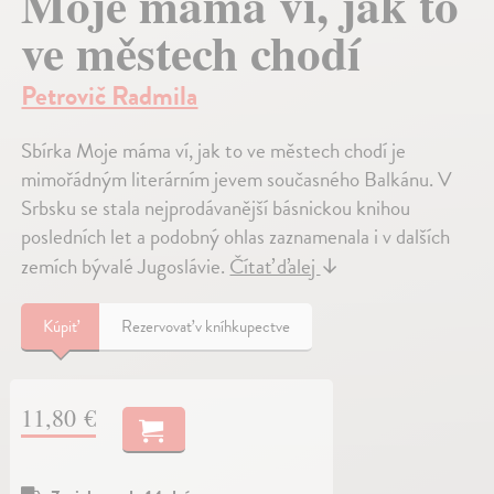
Moje máma ví, jak to
ve městech chodí
Petrovič Radmila
Sbírka Moje máma ví, jak to ve městech chodí je
mimořádným literárním jevem současného Balkánu. V
Srbsku se stala nejprodávanější básnickou knihou
posledních let a podobný ohlas zaznamenala i v dalších
zemích bývalé Jugoslávie.
Čítať ďalej
↓
Kúpiť
Rezervovať v kníhkupectve
11,80 €