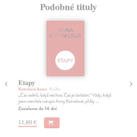
Podobné tituly
Etapy
V
Kotvalová Anna
| Kniha
Št
„Čas neléčí, když nechce. Čas je šarlatán.“ Vždy, když
Poe
jsem otevřela rukopis Anny Kotvalové, přišly ...
věn
Zasielame do 14 dní
Na
11
11,80 €
11