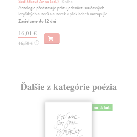
Sedláčková Anna (ed.)
| Kniha
Ba
Antologie představuje prózu jedenácti současných
Mim
lotyšských autorů a autorek v překladech nastupujíc...
Kle
Zasielame do 12 dní
Na
16,01 €
15
16,50 €
16
?
Ďalšie z kategórie poézia
na sklade