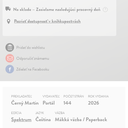
Na sklade – Zasielame nasledujúci pracovný deň
?
Pozrieť dostupnosť v kníhkupectvách
Pridať do wishlistu
Odporučiť známemu
Zdielať na Facebooku
PREKLADATEĽ
VYDAVATEĽ
POČET STRÁN
ROK VYDANIA
Černý Martin
Portál
144
2026
EDÍCIA
JAZYK
VÄZBA
Spektrum
Čeština
Mäkká väzba / Paperback