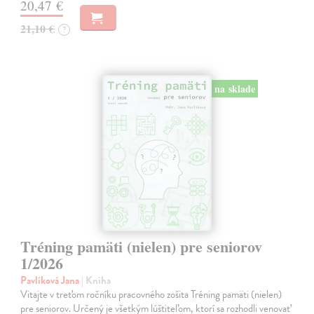
20,47 €
21,10 €
?
na sklade
Tréning pamäti (nielen) pre seniorov
1/2026
Pavlíková Jana
| Kniha
Vitajte v treťom ročníku pracovného zošita Tréning pamäti (nielen)
pre seniorov. Určený je všetkým lúštiteľom, ktorí sa rozhodli venovať