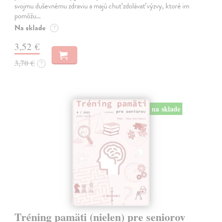
svojmu duševnému zdraviu a majú chuť zdolávať výzvy, ktoré im
pomôžu…
Na sklade
?
3,52 €
3,70 €
?
na sklade
Tréning pamäti (nielen) pre seniorov