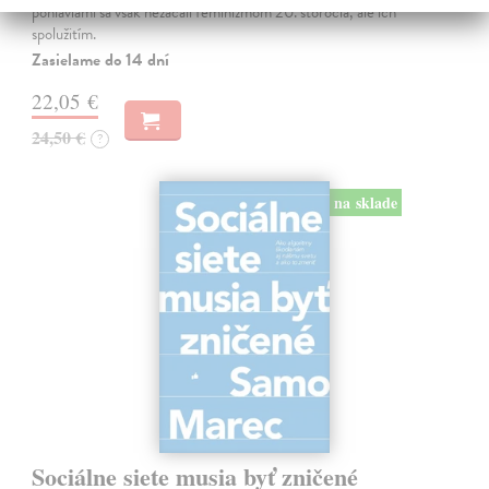
pohlaviami sa však nezačali feminizmom 20. storočia, ale ich
spolužitím.
Zasielame do 14 dní
22,05 €
24,50 €
?
na sklade
Sociálne siete musia byť zničené