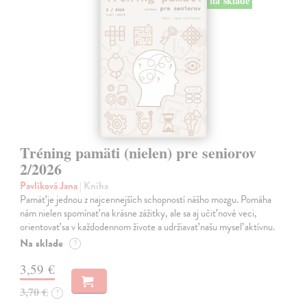
na sklade
Tréning pamäti (nielen) pre seniorov
2/2026
Pavlíková Jana
| Kniha
Pamäť je jednou z najcennejších schopností nášho mozgu. Pomáha
nám nielen spomínať na krásne zážitky, ale sa aj učiť nové veci,
orientovať sa v každodennom živote a udržiavať našu myseľ aktívnu.
Na sklade
?
3,59 €
3,70 €
?