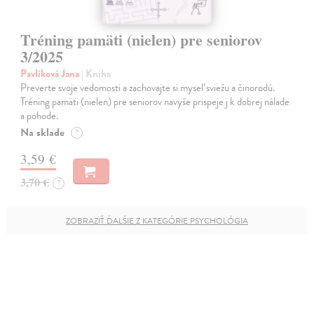
Tréning pamäti (nielen) pre seniorov
3/2025
Pavlíková Jana
| Kniha
Preverte svoje vedomosti a zachovajte si myseľ sviežu a činorodú.
Tréning pamäti (nielen) pre seniorov navyše prispeje j k dobrej nálade
a pohode.
Na sklade
?
3,59 €
3,70 €
?
ZOBRAZIŤ ĎALŠIE Z KATEGÓRIE PSYCHOLÓGIA