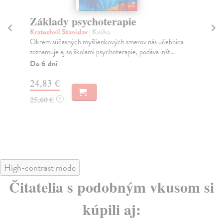
Základy psychoterapie
T
p
Kratochvíl Stanislav
| Kniha
Okrem súčasných myšlienkových smerov nás učebnica
Pl
zoznamuje aj so školami psychoterapie, podáva inšt...
Sla
psy
Do 6 dní
Na
24,83 €
31
25,60 €
?
32
High-contrast mode
Čitatelia s podobným vkusom si
kúpili aj: