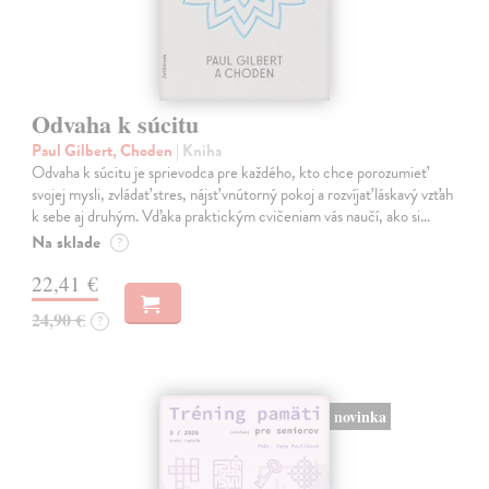
Odvaha k súcitu
Paul Gilbert, Choden
| Kniha
Odvaha k súcitu je sprievodca pre každého, kto chce porozumieť
svojej mysli, zvládať stres, nájsť vnútorný pokoj a rozvíjať láskavý vzťah
k sebe aj druhým. Vďaka praktickým cvičeniam vás naučí, ako si…
Na sklade
?
22,41 €
24,90 €
?
novinka