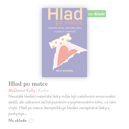
na sklade
Hlad po matce
McDaniel Kelly
| Kniha
Neustálé hledání mateřské lásky může být celoživotní emocionální
zátěží, ale uzdravení začíná poznáním a pojmenováním toho, co nám
chybí. Hlad po matce demystifikuje hledání nenaplněné lásky a
poskytuje…
Na sklade
?