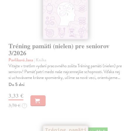
Tréning pamäti (nielen) pre seniorov
3/2026
Pavlíková Jana
| Kniha
Vitajte v treťom vydaní pracovného zošita Tréning pamäti (nielen) pre
seniorov! Pamäť patrí medzi naše najcennejšie schopnosti. Vďaka nej
si uchovávame krásne spomienky, učíme sa nové veci, orientujeme…
Do 5 dní
3,33 €
3,70 €
?