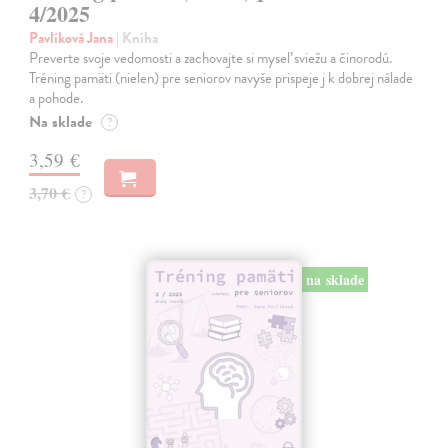
4/2025
Pavlíková Jana
| Kniha
Preverte svoje vedomosti a zachovajte si myseľ sviežu a činorodú.
Tréning pamäti (nielen) pre seniorov navyše prispeje j k dobrej nálade
a pohode.
Na sklade
?
3,59 €
3,70 €
?
na sklade