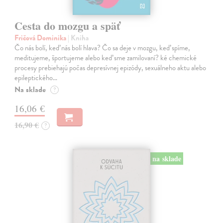
Cesta do mozgu a späť
Fričová Dominika
| Kniha
Čo nás bolí, keď nás bolí hlava? Čo sa deje v mozgu, keď spíme,
meditujeme, športujeme alebo keď sme zamilovaní? ké chemické
procesy prebiehajú počas depresívnej epizódy, sexuálneho aktu alebo
epileptického…
Na sklade
?
16,06 €
16,90 €
?
na sklade