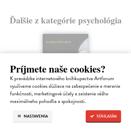
Ďalšie z kategórie psychológia
Príjmete naše cookies?
K prevádzke internetového kníhkupectva Artforum
využívame cookies slúžiace na zabezpečenie a meranie
funkčnosti, marketingové účely a zaistenie vášho
maximálneho pohodlia a spokojnosti.
Trpkejšia ako smrť je žena
NASTAVENIA
SÚHLASÍM
Marneros Andreas
| Kniha
JE TO MOŽNO NAJVÄČŠIA REVOLÚCIA NAŠICH DNÍ:
rovnocennosť a rovnoprávnosť ženy a muža. Vojna a mier medzi