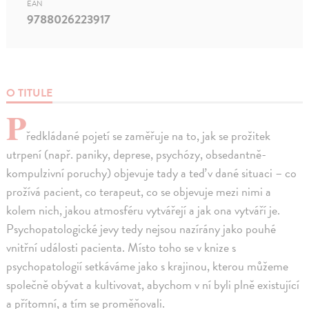
EAN
9788026223917
O TITULE
P
ředkládané pojetí se zaměřuje na to, jak se prožitek
utrpení (např. paniky, deprese, psychózy, obsedantně-
kompulzivní poruchy) objevuje tady a teď v dané situaci – co
prožívá pacient, co terapeut, co se objevuje mezi nimi a
kolem nich, jakou atmosféru vytvářejí a jak ona vytváří je.
Psychopatologické jevy tedy nejsou nazírány jako pouhé
vnitřní události pacienta. Místo toho se v knize s
psychopatologií setkáváme jako s krajinou, kterou můžeme
společně obývat a kultivovat, abychom v ní byli plně existující
a přítomní, a tím se proměňovali.