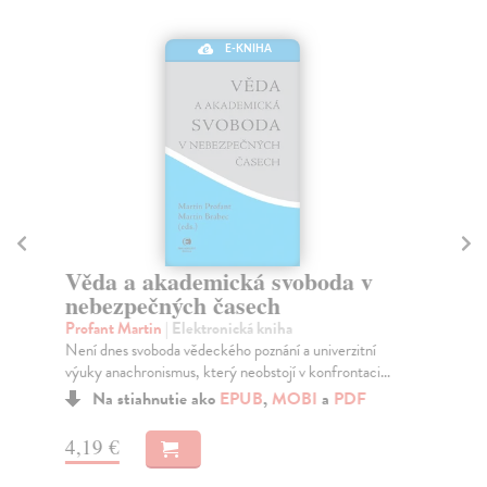
E-KNIHA
S
Hi
Věda a akademická svoboda v
Mar
nebezpečných časech
Wil
Profant Martin
| Elektronická kniha
Na
Není dnes svoboda vědeckého poznání a univerzitní
výuky anachronismus, který neobstojí v konfrontaci...
43
Na stiahnutie ako
EPUB
,
MOBI
a
PDF
44
4,19 €