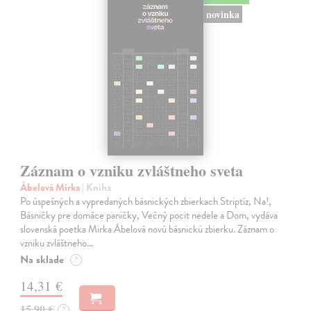
novinka
Záznam o vzniku zvláštneho sveta
Ábelová Mirka
| Kniha
Po úspešných a vypredaných básnických zbierkach Striptíz, Na!,
Básničky pre domáce paničky, Večný pocit nedele a Dom, vydáva
slovenská poetka Mirka Ábelová novú básnickú zbierku. Záznam o
vzniku zvláštneho…
Na sklade
?
14,31 €
15,90 €
?