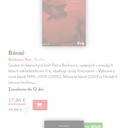
Básně
Borkovec Petr
| Kniha
Soubor tří básnických knih Petra Borkovce, vydaných v minulých
letech nakladatelstvím Fra, obsahuje tituly Vnitrozemí –Vybrané a
nové básně 1990–2005 (2005), Milostné básně (2013) a Herbář k
čemusi horšímu…
Zasielame do 12 dní
17,86 €
18,80 €
?
na sklade