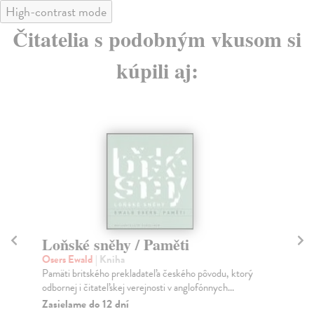
High-contrast mode
Čitatelia s podobným vkusom si
kúpili aj:
Loňské sněhy / Paměti
C
Osers Ewald
| Kniha
Sk
Pamäti britského prekladateľa českého pôvodu, ktorý
Pov
odbornej i čitateľskej verejnosti v anglofónnych...
pov
Zasielame do 12 dní
Na