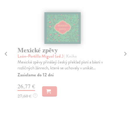
Mexické zpěvy
Bá
León-Portilla Miguel (ed.)
| Kniha
Ko
Mexické zpěvy přinášejí český překlad písní a básní v
Bás
rozličných žánrech, které se uchovaly v unikát...
Koc
poc
Zasielame do 12 dní
Na
26,77 €
26
27,60 €
?
27