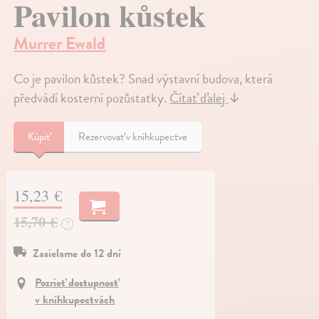
Pavilon kůstek
Murrer Ewald
Co je pavilon kůstek? Snad výstavní budova, která
předvádí kosterní pozůstatky.
Čítať ďalej
↓
Kúpiť
Rezervovať v kníhkupectve
15,23 €
15,70 €
?
Zasielame do 12 dní
Pozrieť dostupnosť
v kníhkupectvách