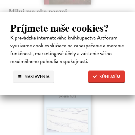
Miluj ma ako naozaj
Válek Miroslav
| Kniha
Príjmete naše cookies?
HRANICA MEDZI NÁDEJOU A SEBAKLAMOM
SLOVENSKÉHO KLASIKA. Nemýlia sa tí, ktorí v básnikovi
Miroslavovi Válkovi (1927 – 1991) vidia deziluzívneho analytika
K prevádzke internetového kníhkupectva Artforum
ľudskej situácie.
využívame cookies slúžiace na zabezpečenie a meranie
Na sklade
?
funkčnosti, marketingové účely a zaistenie vášho
maximálneho pohodlia a spokojnosti.
33,85 €
34,90 €
?
NASTAVENIA
SÚHLASÍM