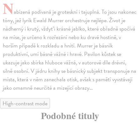
N
abízená podívaná je groteskní i tajuplná. To jsou nakonec
tóny, jež lyrik Ewald Murrer orchestruje nejlépe. Život je
nádherný i krutý, vždyť i krásné jablko, které obřadně spočívá
na míse, je určeno k rozřezání nebo ku dravé hostině, v
horším případě k rozkladu a hnití. Murrer je básník
produktivní, umí básně vážné i hravé. Pavilon kůstek se
ukazuje jako sbírka hluboce vážná, v autorově díle drévní,
silně osobní. V jádru knihy se básnický subjekt transponuje na
místa, která v něm zanechala otisk, avšak s pamětí vyvstávají
jako omamně neurčité a mizející obrazy…
High-contrast mode
Podobné tituly