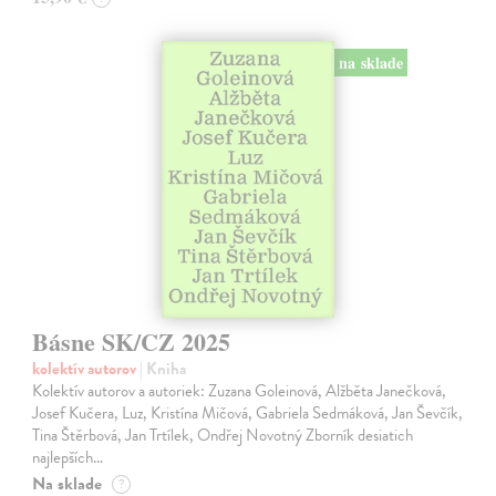
na sklade
Básne SK/CZ 2025
kolektív autorov
| Kniha
Kolektív autorov a autoriek: Zuzana Goleinová, Alžběta Janečková,
Josef Kučera, Luz, Kristína Mičová, Gabriela Sedmáková, Jan Ševčík,
Tina Štěrbová, Jan Trtílek, Ondřej Novotný Zborník desiatich
najlepších…
Na sklade
?