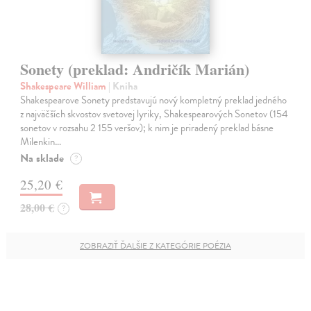
Sonety (preklad: Andričík Marián)
Shakespeare William
| Kniha
Shakespearove Sonety predstavujú nový kompletný preklad jedného
z najväčších skvostov svetovej lyriky, Shakespearových Sonetov (154
sonetov v rozsahu 2 155 veršov); k nim je priradený preklad básne
Milenkin…
Na sklade
?
25,20 €
28,00 €
?
ZOBRAZIŤ ĎALŠIE Z KATEGÓRIE POÉZIA