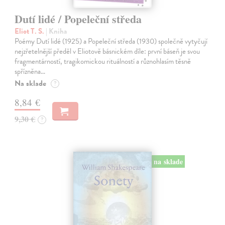
Dutí lidé / Popeleční středa
Eliot T. S.
| Kniha
Poémy Dutí lidé (1925) a Popeleční středa (1930) společně vytyčují
nejzřetelnější předěl v Eliotově básnickém díle: první báseň je svou
fragmentárností, tragikomickou rituálností a různohlasím těsně
spřízněna…
Na sklade
?
8,84 €
9,30 €
?
na sklade