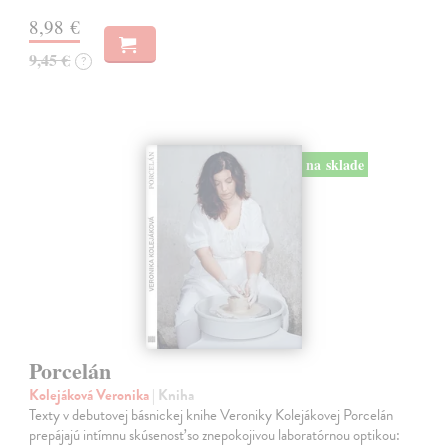
8,98 €
9,45 €
?
na sklade
Porcelán
Kolejáková Veronika
| Kniha
Texty v debutovej básnickej knihe Veroniky Kolejákovej Porcelán
prepájajú intímnu skúsenosť so znepokojivou laboratórnou optikou: