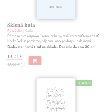
Sklená huta
Púček Ján
| Kniha
Rôzne miesta rozprávajú rôzne príbehy, stačí rozhrnúť zem a čítať.
Kdekoľvek sa pozrieme, nájdeme jazvy po dotyku s dejinami.
Dodávateľ nemá titul na sklade. Dodanie do cca. 30 dní.
13,21 €
13,90 €
?
na sklade