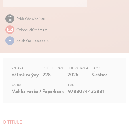
Pridať do wishlistu
Odporučiť známemu
Zdielať na Facebooku
VYDAVATEĽ
POČET STRÁN
ROK VYDANIA
JAZYK
Větrné mlýny
228
2025
Čeština
VÄZBA
EAN
Mäkká väzba / Paperback
9788074435881
O TITULE