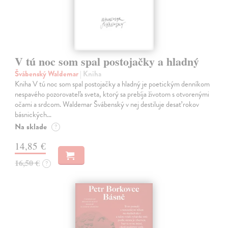
V tú noc som spal postojačky a hladný
Švábenský Waldemar
| Kniha
Kniha V tú noc som spal postojačky a hladný je poetickým denníkom
nespavého pozorovateľa sveta, ktorý sa prebíja životom s otvorenými
očami a srdcom. Waldemar Švábenský v nej destiluje desať rokov
básnických…
Na sklade
?
14,85 €
16,50 €
?