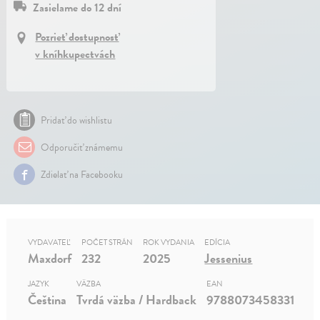
Zasielame do 12 dní
Pozrieť dostupnosť
v kníhkupectvách
Pridať do wishlistu
Odporučiť známemu
Zdielať na Facebooku
VYDAVATEĽ
POČET STRÁN
ROK VYDANIA
EDÍCIA
Maxdorf
232
2025
Jessenius
JAZYK
VÄZBA
EAN
Čeština
Tvrdá väzba / Hardback
9788073458331