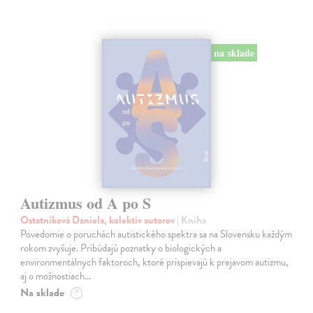
na sklade
Autizmus od A po S
Ostatníková Daniela, kolektív autorov
| Kniha
Povedomie o poruchách autistického spektra sa na Slovensku každým
rokom zvyšuje. Pribúdajú poznatky o biologických a
environmentálnych faktoroch, ktoré prispievajú k prejavom autizmu,
aj o možnostiach…
Na sklade
?