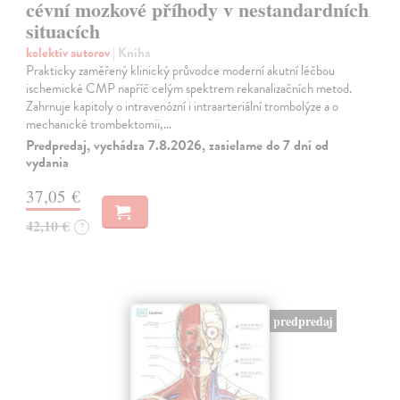
cévní mozkové příhody v nestandardních
situacích
kolektív autorov
| Kniha
Prakticky zaměřený klinický průvodce moderní akutní léčbou
ischemické CMP napříč celým spektrem rekanalizačních metod.
Zahrnuje kapitoly o intravenózní i intraarteriální trombolýze a o
mechanické trombektomii,…
Predpredaj, vychádza 7.8.2026, zasielame do 7 dní od
vydania
37,05 €
42,10 €
?
predpredaj