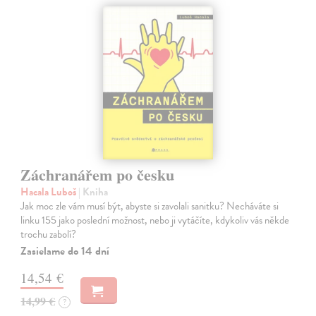
Záchranářem po česku
Hacala Luboš
| Kniha
Jak moc zle vám musí být, abyste si zavolali sanitku? Necháváte si
linku 155 jako poslední možnost, nebo ji vytáčíte, kdykoliv vás někde
trochu zabolí?
Zasielame do 14 dní
14,54 €
14,99 €
?