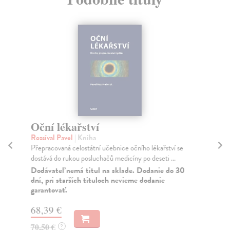
Oční lékařství
Ul
Rozsíval Pavel
| Kniha
Ast
Přepracovaná celostátní učebnice očního lékařství se
Mon
dostává do rukou posluchačů medicíny po deseti ...
sou
Dodávateľ nemá titul na sklade. Dodanie do 30
Za
dní, pri starších tituloch nevieme dodanie
garantovať.
45
46
68,39 €
70,50 €
?