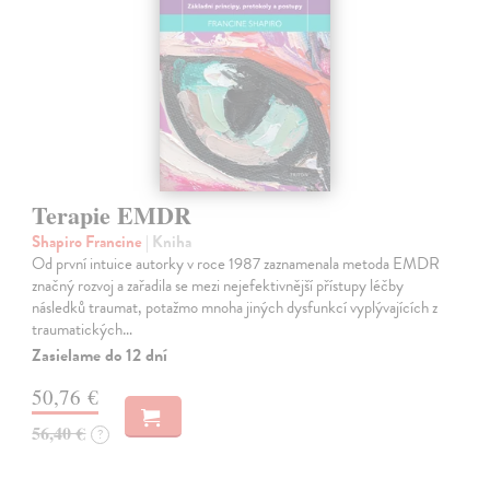
Terapie EMDR
Shapiro Francine
| Kniha
Od první intuice autorky v roce 1987 zaznamenala metoda EMDR
značný rozvoj a zařadila se mezi nejefektivnější přístupy léčby
následků traumat, potažmo mnoha jiných dysfunkcí vyplývajících z
traumatických…
Zasielame do 12 dní
50,76 €
56,40 €
?