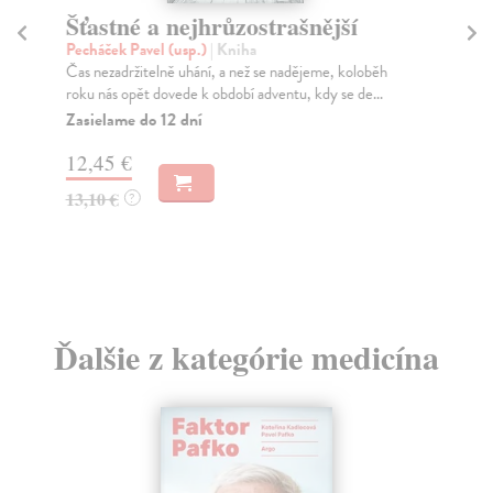
Šťastné a nejhrůzostrašnější
Ga
v
Pecháček Pavel (usp.)
| Kniha
Čas nezadržitelně uhání, a než se nadějeme, koloběh
Ma
roku nás opět dovede k období adventu, kdy se de...
Gas
cha
Zasielame do 12 dní
dřív
12,45 €
Za
13,10 €
?
45
46
Ďalšie z kategórie medicína