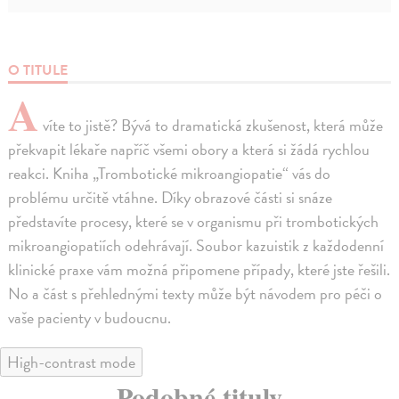
O TITULE
A
víte to jistě? Bývá to dramatická zkušenost, která může
překvapit lékaře napříč všemi obory a která si žádá rychlou
reakci. Kniha „Trombotické mikroangiopatie“ vás do
problému určitě vtáhne. Díky obrazové části si snáze
představíte procesy, které se v organismu při trombotických
mikroangiopatiích odehrávají. Soubor kazuistik z každodenní
klinické praxe vám možná připomene případy, které jste řešili.
No a část s přehlednými texty může být návodem pro péči o
vaše pacienty v budoucnu.
High-contrast mode
Podobné tituly