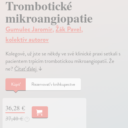
Trombotické
mikroangiopatie
Gumulec Jaromír
,
Žák Pavel
,
kolektív autorov
Kolegové, už jste se někdy ve své klinické praxi setkali s
pacientem trpícím trombotickou mikroangiopatií. Že
ne?
Čítať ďalej
↓
Kúpiť
Rezervovať v kníhkupectve
36,28 €
37,40 €
?