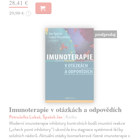
28,41 €
29,90 €
?
predpredaj
Imunoterapie v otázkách a odpovědích
Petruželka Luboš, Špaček Jan
| Kniha
Moderní imunoterapie inhibitory kontrolních bodů imunitní reakce
(„check point inhibitory“) ukončila éru stagnace systémové léčby
solidních nádorů. Aktuální otázky biomarkerově řízené imunoterapie s