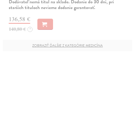
Dodávateľ nemá titul na sklade. Dodanie do 30 dní, pri
starších tituloch nevieme dodanie garantovať.
136,58 €
140,80 €
?
ZOBRAZIŤ ĎALŠIE Z KATEGÓRIE MEDICÍNA