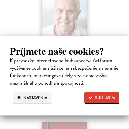
Príjmete naše cookies?
Faktor Pafko
K prevádzke internetového kníhkupectva Artforum
Kadlecová Kateřina, Pafko Pavel
| Kniha
Profesor Pavel Pafko letos oslavil pětaosmdesátiny a za pár měsíců
využívame cookies slúžiace na zabezpečenie a meranie
šedesát let v témže zaměstnání, totiž jako břišní a hrudní chirurg III.
funkčnosti, marketingové účely a zaistenie vášho
chirurgické kliniky 1. lékařské fakulty Univerzity Karlovy v Praze.…
maximálneho pohodlia a spokojnosti.
Zasielame do 12 dní
15,91 €
NASTAVENIA
SÚHLASÍM
16,40 €
?