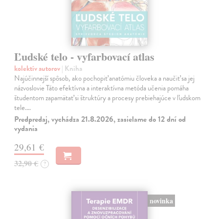
Ľudské telo - vyfarbovací atlas
kolektív autorov
| Kniha
Najúčinnejší spôsob, ako pochopiť anatómiu človeka a naučiť sa jej
názvoslovie Táto efektívna a interaktívna metóda učenia pomáha
študentom zapamätať si štruktúry a procesy prebiehajúce v ľudskom
tele.…
Predpredaj, vychádza 21.8.2026, zasielame do 12 dní od
vydania
29,61 €
32,90 €
?
novinka