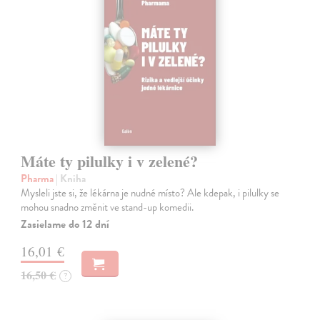
Máte ty pilulky i v zelené?
Pharma
| Kniha
Mysleli jste si, že lékárna je nudné místo? Ale kdepak, i pilulky se
mohou snadno změnit ve stand-up komedii.
Zasielame do 12 dní
16,01 €
16,50 €
?