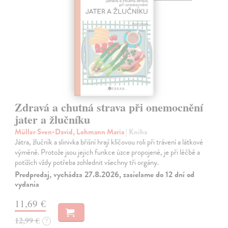
Zdravá a chutná strava při onemocnění
jater a žlučníku
Müller Sven-David, Lohmann Maria
| Kniha
Játra, žlučník a slinivka břišní hrají klíčovou roli při trávení a látkové
výměně. Protože jsou jejich funkce úzce propojené, je při léčbě a
potížích vždy potřeba zohlednit všechny tři orgány.
Predpredaj, vychádza 27.8.2026, zasielame do 12 dní od
vydania
11,69 €
12,99 €
?