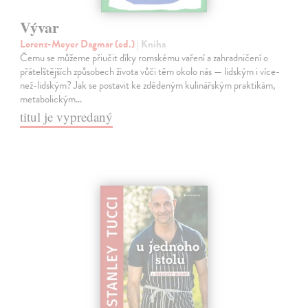
Vývar
Lorenz-Meyer Dagmar (ed.)
| Kniha
Čemu se můžeme přiučit díky romskému vaření a zahradničení o
přátelštějších způsobech života vůči těm okolo nás — lidským i více-
než-lidským? Jak se postavit ke zdědeným kulinářským praktikám,
metabolickým…
titul je vypredaný