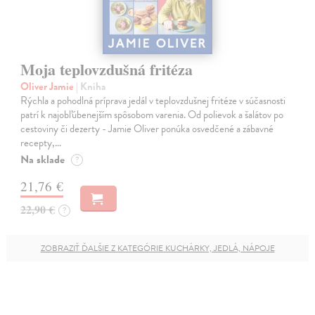
Moja teplovzdušná fritéza
Oliver Jamie
| Kniha
Rýchla a pohodlná príprava jedál v teplovzdušnej fritéze v súčasnosti
patrí k najobľúbenejším spôsobom varenia. Od polievok a šalátov po
cestoviny či dezerty - Jamie Oliver ponúka osvedčené a zábavné
recepty,…
Na sklade
?
21,76 €
22,90 €
?
ZOBRAZIŤ ĎALŠIE Z KATEGÓRIE KUCHÁRKY, JEDLÁ, NÁPOJE