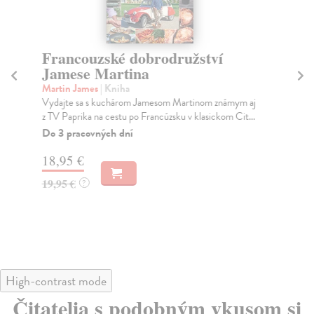
Francouzské dobrodružství
B
Jamese Martina
kol
Chc
Martin James
| Kniha
ner
Vydajte sa s kuchárom Jamesom Martinom známym aj
z TV Paprika na cestu po Francúzsku v klasickom Cit...
Do
Do 3 pracovných dní
19
18,95 €
20
19,95 €
?
High-contrast mode
Čitatelia s podobným vkusom si