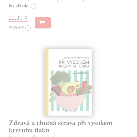
Na sklade
?
22,21 €
22,90 €
?
Zdravá a chutná strava při vysokém
krevním tlaku