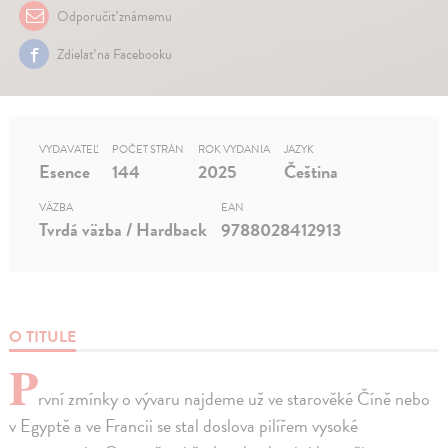
Odporučiť známemu
Zdielať na Facebooku
VYDAVATEĽ
POČET STRÁN
ROK VYDANIA
JAZYK
Esence
144
2025
Čeština
VÄZBA
EAN
Tvrdá väzba / Hardback
9788028412913
O TITULE
P
rvní zmínky o vývaru najdeme už ve starověké Číně nebo
v Egyptě a ve Francii se stal doslova pilířem vysoké