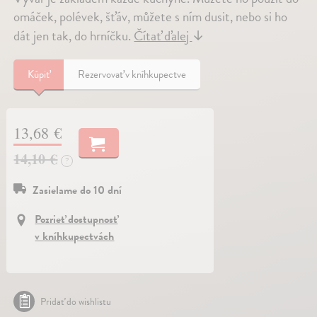
omáček, polévek, šťáv, můžete s ním dusit, nebo si ho
dát jen tak, do hrníčku.
Čítať ďalej
↓
Kúpiť
Rezervovať v kníhkupectve
13,68 €
14,10 €
?
Zasielame do 10 dní
Pozrieť dostupnosť
v kníhkupectvách
Pridať do wishlistu