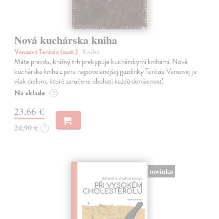
Nová kuchárska kniha
Vansová Terézia (zost.)
| Kniha
Máte pravdu, knižný trh prekypuje kuchárskymi knihami. Nová
kuchárska kniha z pera najpovolanejšej gazdinky Terézie Vansovej je
však dielom, ktoré zaručene obohatí každú domácnosť.
Na sklade
?
23,66 €
24,90 €
?
novinka