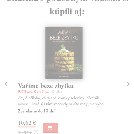
kúpili aj:
Vaříme beze zbytku
B
Bičíková Kateřina
| Kniha
kol
Zbylé přílohy, okrájené kousky zeleniny, přezrálé
Chc
ovoce… Také si s nimi mnohdy nevíte rady, ale vyho...
ner
Zasielame do 10 dní
Do
10,62 €
19
10,95 €
20
?