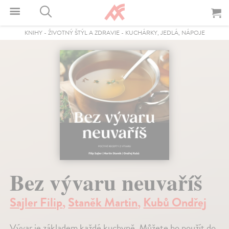
KNIHY
-
ŽIVOTNÝ ŠTÝL A ZDRAVIE
-
KUCHÁRKY, JEDLÁ, NÁPOJE
Bez vývaru neuvaříš
Sajler Filip
,
Staněk Martin
,
Kubů Ondřej
Vývar je základem každé kuchyně. Můžete ho použít do