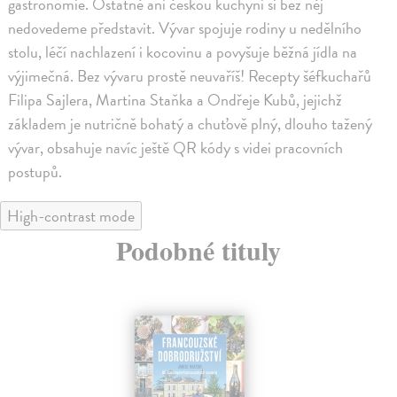
gastronomie. Ostatně ani českou kuchyni si bez něj
nedovedeme představit. Vývar spojuje rodiny u nedělního
stolu, léčí nachlazení i kocovinu a povyšuje běžná jídla na
výjimečná. Bez vývaru prostě neuvaříš! Recepty šéfkuchařů
Filipa Sajlera, Martina Staňka a Ondřeje Kubů, jejichž
základem je nutričně bohatý a chuťově plný, dlouho tažený
vývar, obsahuje navíc ještě QR kódy s videi pracovních
postupů.
High-contrast mode
Podobné tituly