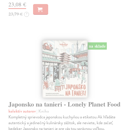
23,08 €
23,79 €
?
na sklade
Japonsko na tanieri - Lonely Planet Food
kolektív autorov
| Kniha
Kompletný sprievodca japonskou kuchyňou a etiketou Ak hľadáte
autentický a jedinečný kulinársky zážitok, ale neviete, kde začať,
bedeker Japonsko na tanieri je pre vás tou správnou voľbou.