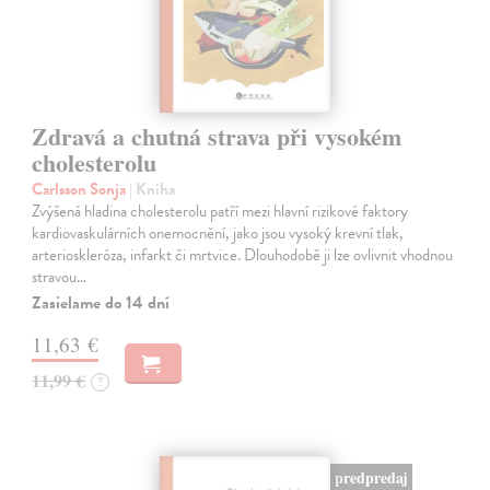
Zdravá a chutná strava při vysokém
cholesterolu
Carlsson Sonja
| Kniha
Zvýšená hladina cholesterolu patří mezi hlavní rizikové faktory
kardiovaskulárních onemocnění, jako jsou vysoký krevní tlak,
arterioskleróza, infarkt či mrtvice. Dlouhodobě ji lze ovlivnit vhodnou
stravou…
Zasielame do 14 dní
11,63 €
11,99 €
?
predpredaj