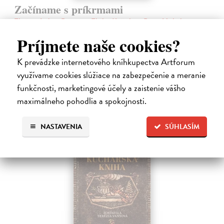
Začíname s príkrmami
Tkáčová Judita, Pivrncová Eliška, Kuřátková Petra, Vrábelová
Tereza
| Kniha
Príjmete naše cookies?
Prvé jedlo dieťatka je preň tým najdôležitejším míľnikom. A pre
rodičov zas veľkým orieškom.
K prevádzke internetového kníhkupectva Artforum
Čaká sa dotlač, vychádza 11.9.2026, zasielame do 12 dní od
využívame cookies slúžiace na zabezpečenie a meranie
dotlače
funkčnosti, marketingové účely a zaistenie vášho
16,48 €
maximálneho pohodlia a spokojnosti.
16,99 €
?
NASTAVENIA
SÚHLASÍM
na sklade