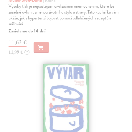
Muller Sven-David
| Kniha
Vysoký tlak je nejčastějším civilizačním onemocněním, které lze
zásadně ovlivnit změnou životního stylu a stravy. Tato kuchařka vám
ukáže, jak s hypertenzí bojovat pomocí odlehčených receptů a
snižování…
Zasielame do 14 dní
11,63 €
11,99 €
?