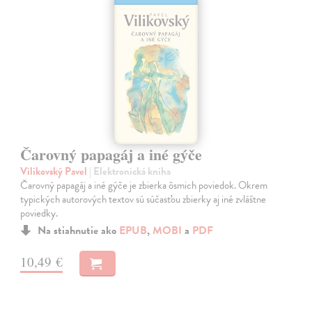
Čarovný papagáj a iné gýče
Vilikovský Pavel
| Elektronická kniha
Čarovný papagáj a iné gýče je zbierka ôsmich poviedok. Okrem
typických autorových textov sú súčasťou zbierky aj iné zvláštne
poviedky.
Na stiahnutie ako
EPUB
,
MOBI
a
PDF
10,49 €