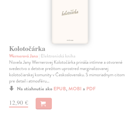
Kolotočárka
Wernerová Jana
| Elektronická kniha
Novela Jany Wernerovej Kolotočárka prináša intímne a otvorené
svedectvo o detstve prežitom uprostred marginalizovanej
kolotočiarskej komunity v Československu. S mimoriadnym citom
pre detail i atmosféru…
Na stiahnutie ako
EPUB
,
MOBI
a
PDF
12,90 €