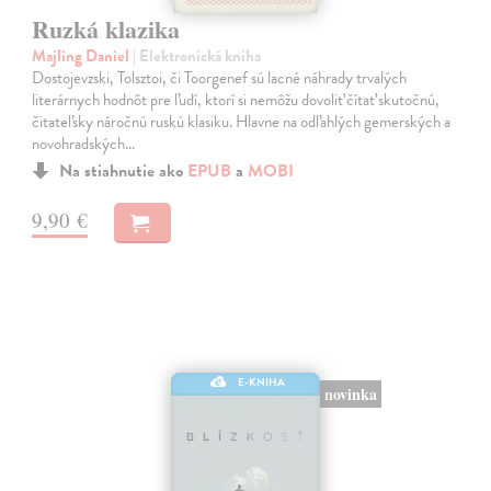
Ruzká klazika
Majling Daniel
| Elektronická kniha
Dostojevzski, Tolsztoi, či Toorgenef sú lacné náhrady trvalých
literárnych hodnôt pre ľudí, ktorí si nemôžu dovoliť čítať skutočnú,
čitateľsky náročnú ruskú klasiku. Hlavne na odľahlých gemerských a
novohradských…
Na stiahnutie ako
EPUB
a
MOBI
9,90 €
E-KNIHA
novinka