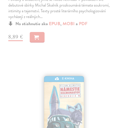
debutové sbírky Michal Skalník prozkoumává témata soukromí,
intimity a tajemství. Texty prosté literárního psychologizování
vycházejí z reálných…
Na stiahnutie ako
EPUB
,
MOBI
a
PDF
8,89 €
E-KNIHA