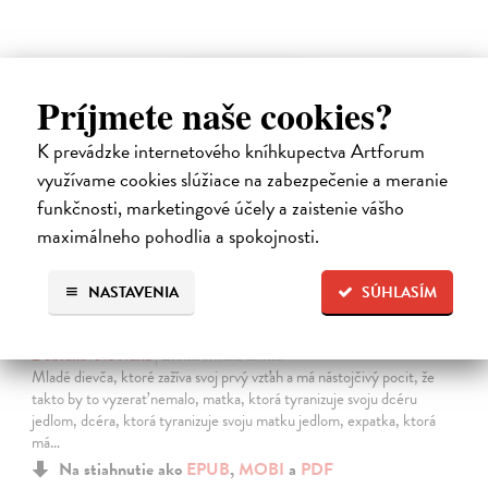
E-KNIHA
Príjmete naše cookies?
K prevádzke internetového kníhkupectva Artforum
využívame cookies slúžiace na zabezpečenie a meranie
funkčnosti, marketingové účely a zaistenie vášho
maximálneho pohodlia a spokojnosti.
NASTAVENIA
SÚHLASÍM
Iné myšlienky
Dobrakovová Ivana
| Elektronická kniha
Mladé dievča, ktoré zažíva svoj prvý vzťah a má nástojčivý pocit, že
takto by to vyzerať nemalo, matka, ktorá tyranizuje svoju dcéru
jedlom, dcéra, ktorá tyranizuje svoju matku jedlom, expatka, ktorá
má…
Na stiahnutie ako
EPUB
,
MOBI
a
PDF