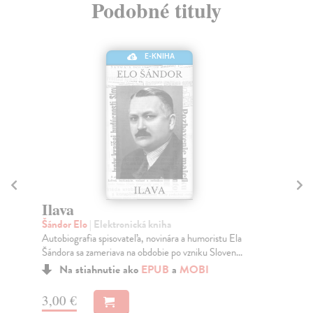
Podobné tituly
E-KNIHA
Ilava
J
Šándor Elo
| Elektronická kniha
Cí
Autobiografia spisovateľa, novinára a humoristu Ela
Rom
Šándora sa zameriava na obdobie po vzniku Sloven...
med
for
Na stiahnutie ako
EPUB
a
MOBI
3,00 €