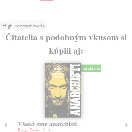
3,
High-contrast mode
Čitatelia s podobným vkusom si
kúpili aj:
na sklade
Všetci sme anarchisti
Z
sv
Bango Denis
| Kniha