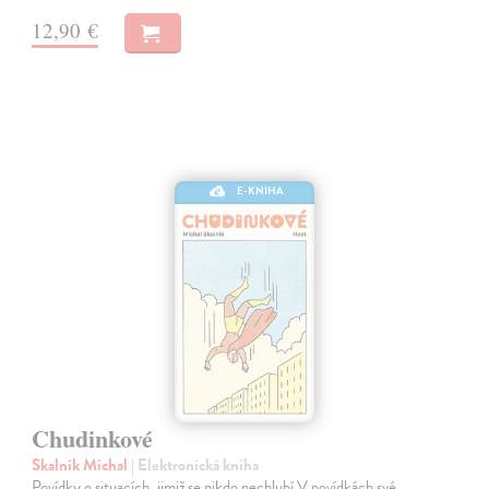
12,90 €
E-KNIHA
Chudinkové
Skalník Michal
| Elektronická kniha
Povídky o situacích, jimiž se nikdo nechlubí V povídkách své