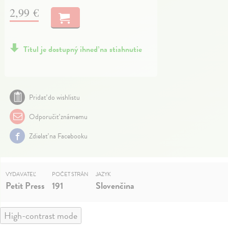
2,99 €
Titul je dostupný ihneď na stiahnutie
Pridať do wishlistu
Odporučiť známemu
Zdielať na Facebooku
VYDAVATEĽ
POČET STRÁN
JAZYK
Petit Press
191
Slovenčina
High-contrast mode