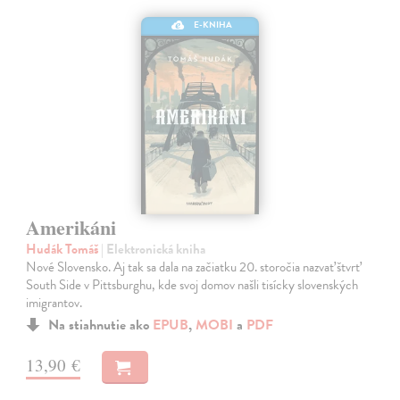
E-KNIHA
Amerikáni
Hudák Tomáš
| Elektronická kniha
Nové Slovensko. Aj tak sa dala na začiatku 20. storočia nazvať štvrť
South Side v Pittsburghu, kde svoj domov našli tisícky slovenských
imigrantov.
Na stiahnutie ako
EPUB
,
MOBI
a
PDF
13,90 €