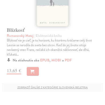
Blízkosť
Rumanovský Matej
| Elektronická kniha
Blízkosť nie je cieľ, je to horizont, ku ktorému kráčame celý život
Leonie sa narodila do sveta bez otcov. Keď do jej života vstúpi
nevlastný otec Franz, nečaká ich okamžitá náklonnosť, ale dlhá,
kľukatá…
Na stiahnutie ako
EPUB
,
MOBI
a
PDF
13,65 €
ZOBRAZIŤ ĎALŠIE Z KATEGÓRIE SLOVENSKÁ BELETRIA