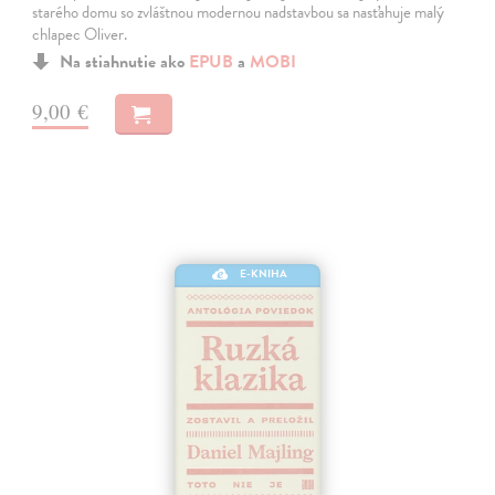
starého domu so zvláštnou modernou nadstavbou sa nasťahuje malý
chlapec Oliver.
Na stiahnutie ako
EPUB
a
MOBI
9,00 €
E-KNIHA