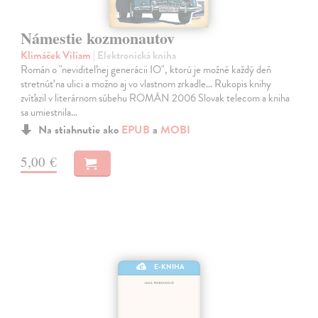
Námestie kozmonautov
Klimáček Viliam
| Elektronická kniha
Román o "neviditeľnej generácii IO", ktorú je možné každý deň
stretnúť na ulici a možno aj vo vlastnom zrkadle... Rukopis knihy
zvíťazil v literárnom súbehu ROMÁN 2006 Slovak telecom a kniha
sa umiestnila…
Na stiahnutie ako
EPUB
a
MOBI
5,00 €
E-KNIHA