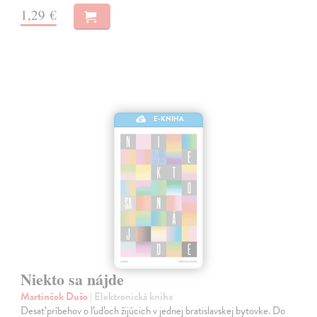
1,29 €
E-KNIHA
Niekto sa nájde
Martinčok Dušo
| Elektronická kniha
Desať príbehov o ľuďoch žijúcich v jednej bratislavskej bytovke. Do