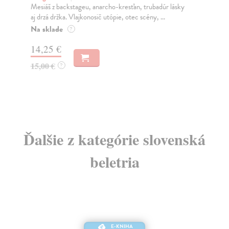
Mesiáš z backstageu, anarcho-kresťan, trubadúr lásky
Áb
aj drzá držka. Vlajkonosič utópie, otec scény, ...
Po 
Str
Na sklade
?
po..
14,25 €
Na
15,00 €
?
14
15
Ďalšie z kategórie slovenská
beletria
E-KNIHA