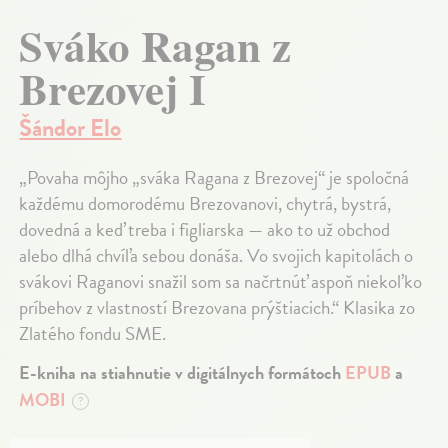
Sváko Ragan z
Brezovej I
Šándor Elo
„Povaha môjho „sváka Ragana z Brezovej“ je spoločná
každému domorodému Brezovanovi, chytrá, bystrá,
dovedná a keď treba i figliarska — ako to už obchod
alebo dlhá chvíľa sebou donáša. Vo svojich kapitolách o
svákovi Raganovi snažil som sa načrtnúť aspoň niekoľko
príbehov z vlastností Brezovana prýštiacich.“ Klasika zo
Zlatého fondu SME.
E-kniha na stiahnutie v digitálnych formátoch
EPUB
a
MOBI
?