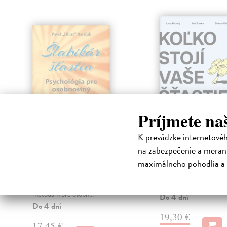
Príjmete na
K prevádzke internetové
Šlabikár šťastia 6
Koľko stojí va
na zabezpečenie a merani
šťastie?
Baričák "Hirax" Pavel
| Kniha
maximálneho pohodlia a 
Šiesty diel z úspešnej série
Hrbatý Juraj
| Kniha
Šlabikárov šťastia je venovaný
Peniaze nie sú cieľ. Pre
technikám a praktickým
nástroj na šťastnejší živo
metódam pre osobn...
Do 4 dní
Do 4 dní
19,30 €
17,45 €