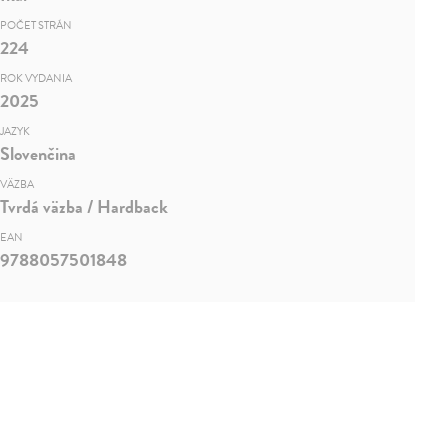
POČET STRÁN
224
ROK VYDANIA
2025
JAZYK
Slovenčina
VÄZBA
Tvrdá väzba / Hardback
EAN
9788057501848