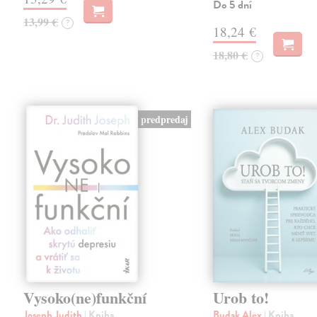
Do 5 dní
13,99 €
?
18,24 €
18,80 €
?
predpredaj
Vysoko(ne)funkční
Urob to!
Joseph Judith
| Kniha
Budak Alex
| Kniha