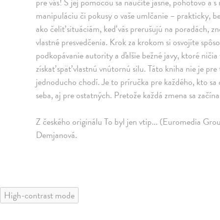
pre vás! S jej pomocou sa naučíte jasne, pohotovo a 
manipuláciu či pokusy o vaše umlčanie – prakticky, b
ako čeliť situáciám, keď vás prerušujú na poradách, 
vlastné presvedčenia. Krok za krokom si osvojíte spô
podkopávanie autority a ďalšie bežné javy, ktoré niči
získať späť vlastnú vnútornú silu. Táto kniha nie je pre 
jednoducho chodí. Je to príručka pre každého, kto sa c
seba, aj pre ostatných. Pretože každá zmena sa začín
Z českého originálu To byl jen vtip... (Euromedia Grou
Demjanová.
High-contrast mode