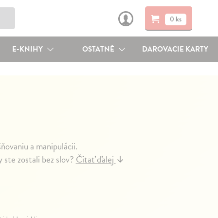
0 ks
E-KNIHY
OSTATNÉ
DAROVACIE KARTY
ovaniu a manipulácii.
 ste zostali bez slov?
Čítať ďalej
↓