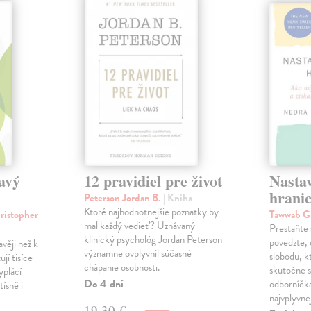
avý
12 pravidiel pre život
Nastav
hrani
Peterson Jordan B.
| Kniha
Ktoré najhodnotnejšie poznatky by
ristopher
Tawwab G
mal každý vedieť? Uznávaný
Prestaňte 
klinický psychológ Jordan Peterson
povedzte, 
věji než k
významne ovplyvnil súčasné
slobodu, k
jí tisíce
chápanie osobnosti.
skutočne 
yplácí
Do 4 dní
odborníčka
tísně i
najvplyvne
19,30 €