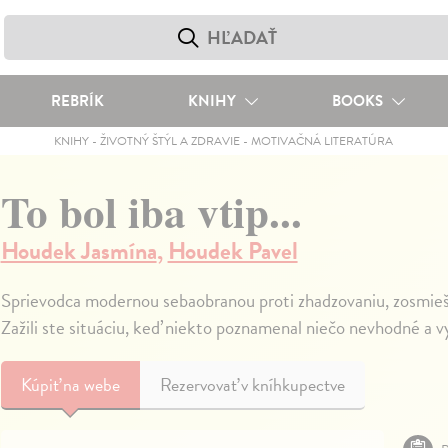
REBRÍK
KNIHY
BOOKS
KNIHY
-
ŽIVOTNÝ ŠTÝL A ZDRAVIE
-
MOTIVAČNÁ LITERATÚRA
To bol iba vtip...
Houdek Jasmína
,
Houdek Pavel
Sprievodca modernou sebaobranou proti zhadzovaniu, zosmiešň
Zažili ste situáciu, keď niekto poznamenal niečo nevhodné a vy
Kúpiť
na webe
Rezervovať v kníhkupectve