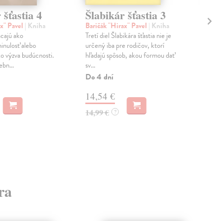
 šťastia 4
Šlabikár šťastia 3
Šl
ax" Pavel
| Kniha
Baričák "Hirax" Pavel
| Kniha
Bar
acajú ako
Tretí diel Šlabikára šťastia nie je
Šies
inulosť alebo
určený iba pre rodičov, ktorí
Šlab
ko výzva budúcnosti.
hľadajú spôsob, akou formou dať
tec
bn...
sv...
met
Do 4 dní
Do 
14,54 €
17
14,99 €
17,
?
ra