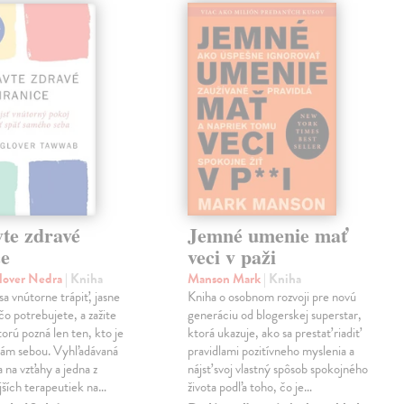
te zdravé
Jemné umenie mať
ce
veci v paži
lover Nedra
| Kniha
Manson Mark
| Kniha
sa vnútorne trápiť, jasne
Kniha o osobnom rozvoji pre novú
čo potrebujete, a zažite
generáciu od blogerskej superstar,
torú pozná len ten, kto je
ktorá ukazuje, ako sa prestať riadiť
sám sebou. Vyhľadávaná
pravidlami pozitívneho myslenia a
 na vzťahy a jedna z
nájsť svoj vlastný spôsob spokojného
jších terapeutiek na…
života podľa toho, čo je…