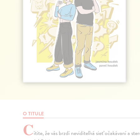
O TITULE
C
ítite, že vás brzdí neviditeľná sieť očakávaní a 