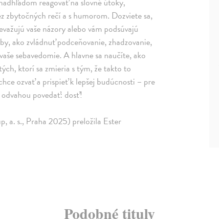
s nadhľadom reagovať na slovné útoky,
ez zbytočných rečí a s humorom. Dozviete sa,
znevažujú vaše názory alebo vám podsúvajú
soby, ako zvládnuť podceňovanie, zhadzovanie,
a vaše sebavedomie. A hlavne sa naučíte, ako
tých, ktorí sa zmieria s tým, že takto to
hce ozvať a prispieť k lepšej budúcnosti – pre
a odvahou povedať: dosť!
p, a. s., Praha 2025) preložila Ester
Podobné tituly