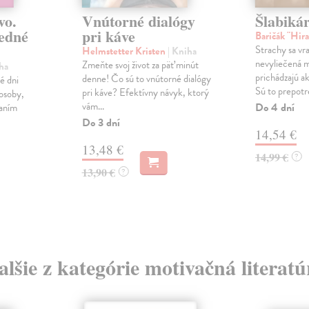
vo.
Vnútorné dialógy
Šlabikár
edné
pri káve
Baričák "Hir
Strachy sa vr
Helmstetter Kristen
| Kniha
nevyliečená m
Zmeňte svoj život za päť minút
ha
prichádzajú a
denne! Čo sú to vnútorné dialógy
é dni
Sú to prepotre
pri káve? Efektívny návyk, ktorý
 osoby,
vám...
Do 4 dní
naním
Do 3 dní
14,54 €
13,48 €
14,99 €
?
13,90 €
?
alšie z kategórie motivačná literatú