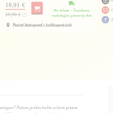
P
18,91 €
Na sklade – Zasielame
O
19,90 €
nasledujúci pracovný deň
?
Z
Pozrieť dostupnosť v kníhkupectvách
stereotypov? Potom je táto kniha určená presne