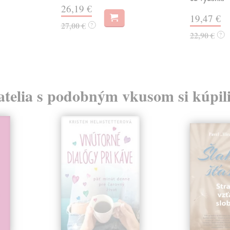
26,19 €
19,47 €
27,00 €
?
22,90 €
?
atelia s podobným vkusom si kúpili