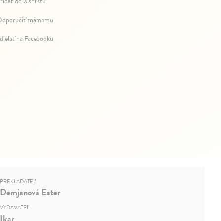
ridať do wishlistu
dporučiť známemu
dielať na Facebooku
PREKLADATEĽ
Demjanová Ester
VYDAVATEĽ
Ikar