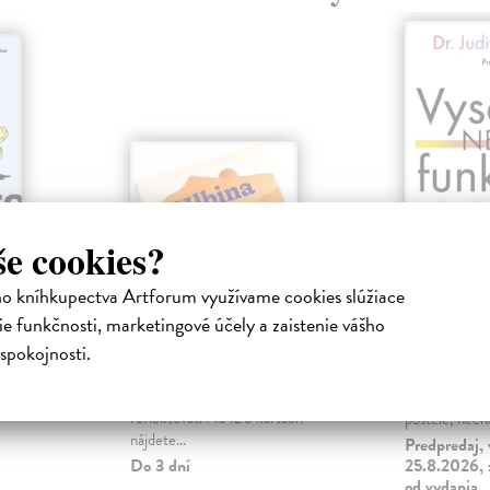
še cookies?
ho kníhkupectva Artforum využívame cookies slúžiace
še
Hlbina - karty
Vysoko(
e funkčnosti, marketingové účely a zaistenie vášho
120 kariet pre hlbšie rozhovory a
Joseph Judi
spokojnosti.
sebareflexiu
| Kniha
Nebojme sa p
Hlbina je kartová hra, ktorá nám
Pochmúrna ná
dstavujú
pomáha spomaliť, zamyslieť sa a
smútok, nároč
t.
reflektovať. Na 120 kartách
postele, nechu
nájdete...
Predpredaj,
Do 3 dní
25.8.2026, 
od vydania