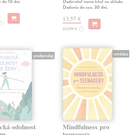
e do 10 dní
Dodávateľ nemá titul na sklade.
Dodanie do cca. 30 dní.
€
13,57 €
?
13,99 €
?
novinka
predpredaj
cká odolnost
Mindfulness pro
eny
teenagery