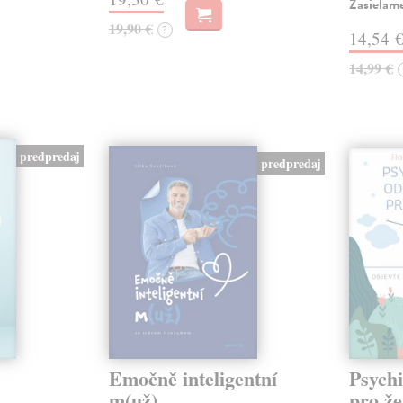
Zasielam
19,90 €
?
14,54 
14,99 €
predpredaj
predpredaj
Emočně inteligentní
Psychi
m(už)
pro ž