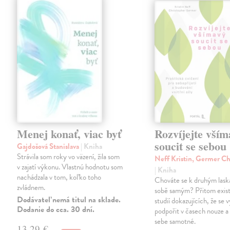
Menej konať, viac byť
Rozvíjejte vším
soucit se sebou
Gajdošová Stanislava
| Kniha
Strávila som roky vo väzení, žila som
Neff Kristin, Germer Ch
v zajatí výkonu. Vlastnú hodnotu som
| Kniha
nachádzala v tom, koľko toho
Chováte se k druhým laska
zvládnem.
sobě samým? Přitom existu
Dodávateľ nemá titul na sklade.
studií dokazujících, že se v
Dodanie do cca. 30 dní.
podpořit v časech nouze a 
sebe samotné.
13,29 €