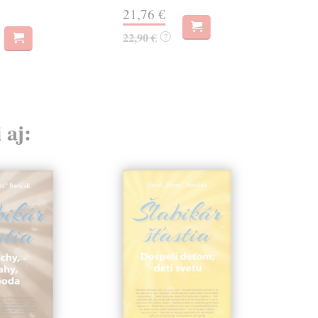
21,76 €
18,
22,90 €
?
 aj: