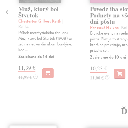
Muž, ktorý bol
Povedz iba slo
Štvrtok
Podnety na vš
dni pôstu
a
Chesterton Gilbert Keith
|
Kniha
Panczová Helena
| Kni
Príbeh metafyzického thrilleru
Biblické úvahy na všedn
Muž, ktorý bol Štvrtok (1908) sa
pôstu. Pôst je zo strany
začína v edwardiánskom Londýne,
ktorá ho praktizuje, uz
kde ...
prázdna sp...
Zasielame do 14 dní
Zasielame do 10 dní
11,39 €
10,23 €
11,99 €
?
11,00 €
?
Ď