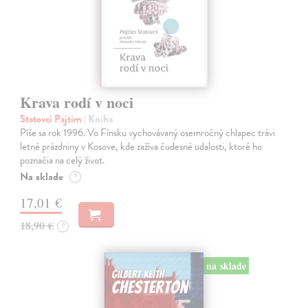
Krava rodí v noci
Statovci Pajtim
| Kniha
Píše sa rok 1996. Vo Fínsku vychovávaný osemročný chlapec trávi
letné prázdniny v Kosove, kde zažíva čudesné udalosti, ktoré ho
poznačia na celý život.
Na sklade
?
17,01 €
18,90 €
?
na sklade