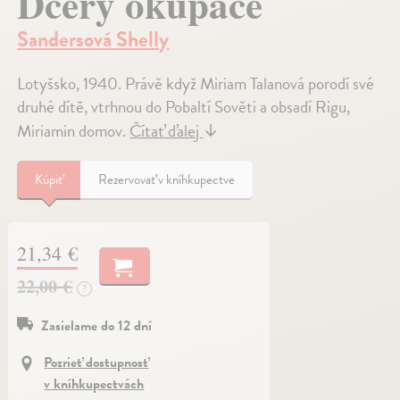
Dcery okupace
Sandersová Shelly
Lotyšsko, 1940. Právě když Miriam Talanová porodí své
druhé dítě, vtrhnou do Pobaltí Sověti a obsadí Rigu,
Miriamin domov.
Čítať ďalej
↓
Kúpiť
Rezervovať v kníhkupectve
21,34 €
22,00 €
?
Zasielame do 12 dní
Pozrieť dostupnosť
v kníhkupectvách