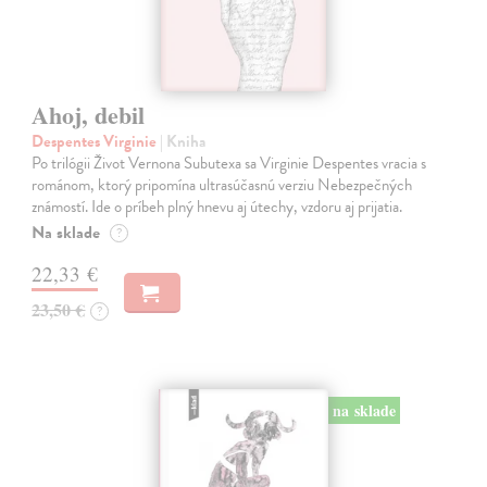
Ahoj, debil
Despentes Virginie
| Kniha
Po trilógii Život Vernona Subutexa sa Virginie Despentes vracia s
románom, ktorý pripomína ultrasúčasnú verziu Nebezpečných
známostí. Ide o príbeh plný hnevu aj útechy, vzdoru aj prijatia.
Na sklade
?
22,33 €
23,50 €
?
na sklade