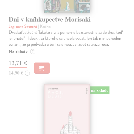
Dni v kníhkupectve Morisaki
Jagisawa Satoshi
| Kniha
Dvadsaťpäťročná Takako si žila pomerne bezstarostne až do dňa, keď
jej priateľ Hideaki, za ktorého sa chcela vydať, len tak mimochodom
oznámi, že ju podvádza a žení sa s inou. Jej život sa zrazu rúca.
Na sklade
?
13,71 €
14,90 €
?
na sklade