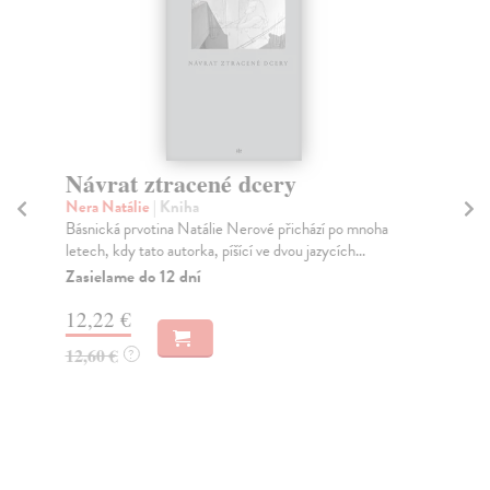
Návrat ztracené dcery
Ot
Nera Natálie
| Kniha
Ka
Básnická prvotina Natálie Nerové přichází po mnoha
Otc
letech, kdy tato autorka, píšící ve dvou jazycích...
kte
Zasielame do 12 dní
Do
12,22 €
13
12,60 €
14
?