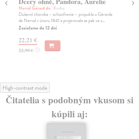
Dcery ohně, Pandora, Aurelie
Mě
Nerval Gérard de
| Kniha
Mu
Duševní choroba – schizofrenie – propukla u Gérarda
Ty 
de Nerval v únoru 1841 a projevovala se pak ve z...
jeh
Zasielame do 12 dní
Na
22,21 €
30
22,90 €
32
?
High-contrast mode
Čitatelia s podobným vkusom si
kúpili aj: