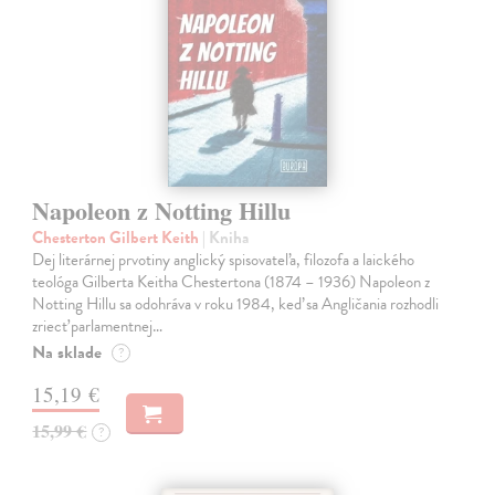
Napoleon z Notting Hillu
Chesterton Gilbert Keith
| Kniha
Dej literárnej prvotiny anglický spisovateľa, filozofa a laického
teológa Gilberta Keitha Chestertona (1874 – 1936) Napoleon z
Notting Hillu sa odohráva v roku 1984, keď sa Angličania rozhodli
zriecť parlamentnej…
Na sklade
?
15,19 €
15,99 €
?