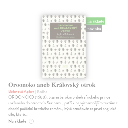
na sklade
novinka
Oroonoko aneb Královský otrok
Behnová Aphra
| Kniha
OROONOKO (1688), bizarní barokní příběh afrického prince
uvrženého do otroctví v Surinamu, patří k nejvýznamnějším textům z
období počátků britského románu, bývá označován za první anglické
dílo, které…
Na sklade
?