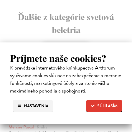
Ďalšie z kategórie svetová
beletria
na sklade
Príjmete naše cookies?
K prevádzke internetového kníhkupectva Artforum
využívame cookies slúžiace na zabezpečenie a meranie
funkčnosti, marketingové účely a zaistenie vášho
maximálneho pohodlia a spokojnosti.
NASTAVENIA
SÚHLASÍM
Rieka času
Mercier Pascal
| Kniha