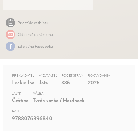
Pridať do wishlistu
Odporučiť známemu
Zdielať na Facebooku
PREKLADATEĽ
VYDAVATEĽ
POČET STRÁN
ROK VYDANIA
Leckie Ina
Jota
336
2025
JAZYK
VÄZBA
Čeština
Tvrdá väzba / Hardback
EAN
9788076896840