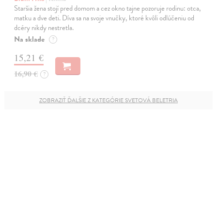
Staršia žena stojí pred domom a cez okno tajne pozoruje rodinu: otca,
matku a dve deti. Díva sa na svoje vnučky, ktoré kvôli odlúčeniu od
dcéry nikdy nestretla.
Na sklade
?
15,21 €
16,90 €
?
ZOBRAZIŤ ĎALŠIE Z KATEGÓRIE SVETOVÁ BELETRIA