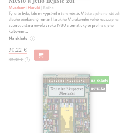
Město a jeho nejisté zdi
Murakami Haruki
| Kniha
Ty jsi to byla, kdo mi vyprávěl o tom městě. Město a jeho nejisté zdi –
dlouho očekávaný román Harukiho Murakamiho volně navazuje na
autorovu starší novelu z roku 1980 a tematicky se prolíná s jeho
kultovním…
Na sklade
?
30,22 €
32,85 €
?
na sklade
novinka