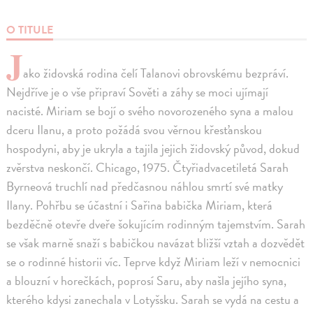
O TITULE
J
ako židovská rodina čelí Talanovi obrovskému bezpráví.
Nejdříve je o vše připraví Sověti a záhy se moci ujímají
nacisté. Miriam se bojí o svého novorozeného syna a malou
dceru Ilanu, a proto požádá svou věrnou křesťanskou
hospodyni, aby je ukryla a tajila jejich židovský původ, dokud
zvěrstva neskončí. Chicago, 1975. Čtyřiadvacetiletá Sarah
Byrneová truchlí nad předčasnou náhlou smrtí své matky
Ilany. Pohřbu se účastní i Sařina babička Miriam, která
bezděčně otevře dveře šokujícím rodinným tajemstvím. Sarah
se však marně snaží s babičkou navázat bližší vztah a dozvědět
se o rodinné historii víc. Teprve když Miriam leží v nemocnici
a blouzní v horečkách, poprosí Saru, aby našla jejího syna,
kterého kdysi zanechala v Lotyšsku. Sarah se vydá na cestu a