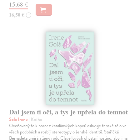
15,68 €
16,50 €
?
Dal jsem ti oči, a tys je upřela do temnot
Sola Irene
| Kniha
Oceňovaný folk horor z katalánských kopců oslavuje ženské tělo ve
všech podobách a rozbíjí stereotypy o ženské identitě. Stařičká
Bernadeta umírá a ženy rodu Clavellových chystají hostinu, aby ji na