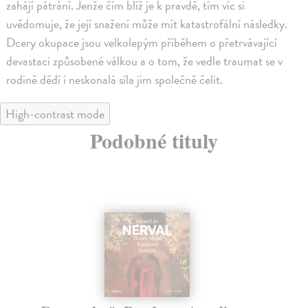
zahájí pátrání. Jenže čím blíž je k pravdě, tím víc si
uvědomuje, že její snažení může mít katastrofální následky.
Dcery okupace jsou velkolepým příběhem o přetrvávající
devastaci způsobené válkou a o tom, že vedle traumat se v
rodině dědí i neskonalá síla jim společně čelit.
High-contrast mode
Podobné tituly