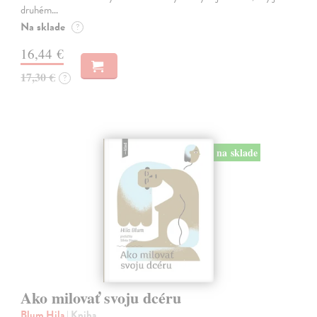
druhém…
Na sklade
?
16,44 €
17,30 €
?
na sklade
Ako milovať svoju dcéru
Blum Hila
| Kniha