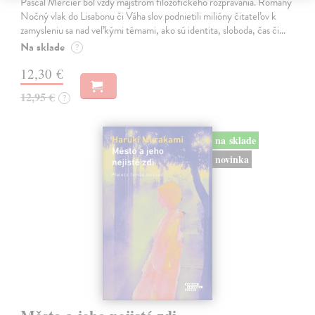
Pascal Mercier bol vždy majstrom filozofického rozprávania. Romány
Nočný vlak do Lisabonu či Váha slov podnietili milióny čitateľov k
zamysleniu sa nad veľkými témami, ako sú identita, sloboda, čas či…
Na sklade
?
12,30 €
12,95 €
?
na sklade
novinka