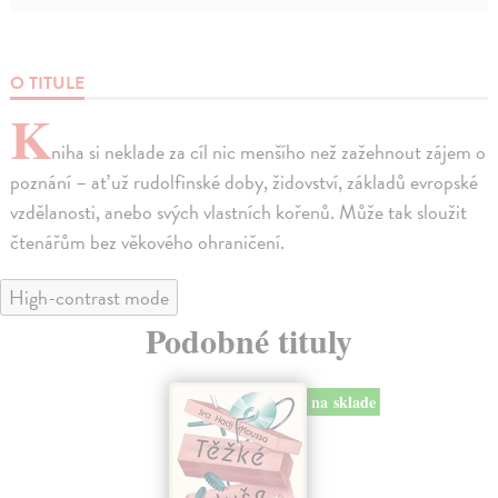
O TITULE
K
niha si neklade za cíl nic menšího než zažehnout zájem o
poznání – ať už rudolfinské doby, židovství, základů evropské
vzdělanosti, anebo svých vlastních kořenů. Může tak sloužit
čtenářům bez věkového ohraničení.
High-contrast mode
Podobné tituly
na sklade