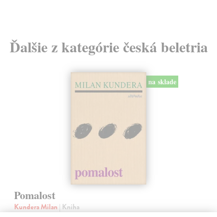
Ďalšie z kategórie česká beletria
na sklade
Pomalost
Kundera Milan
| Kniha
Pomalost, chronologicky první ze čtyř románů Milana Kundery