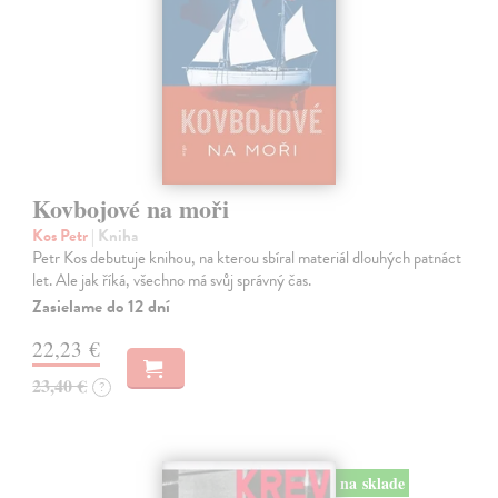
Kovbojové na moři
Kos Petr
| Kniha
Petr Kos debutuje knihou, na kterou sbíral materiál dlouhých patnáct
let. Ale jak říká, všechno má svůj správný čas.
Zasielame do 12 dní
22,23 €
23,40 €
?
na sklade