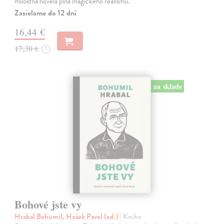
milostná novela plná magického realismu.
Zasielame do 12 dní
16,44 €
17,30 €
?
na sklade
Bohové jste vy
Hrabal Bohumil, Hošek Pavel (ed.)
| Kniha