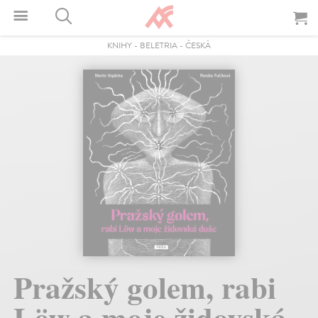
KNIHY
-
BELETRIA
-
ČESKÁ
Pražský golem, rabi
Löw a moje židovská