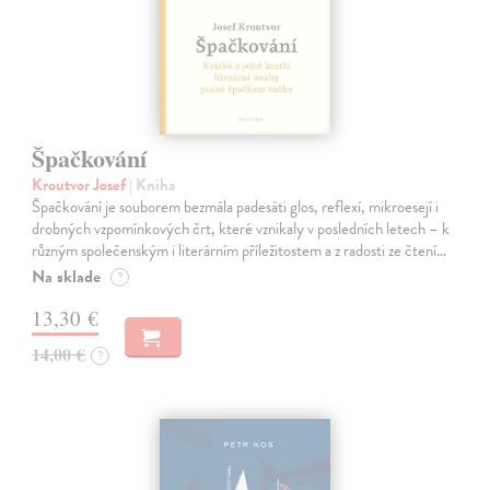
Špačkování
Kroutvor Josef
| Kniha
Špačkování je souborem bezmála padesáti glos, reflexí, mikroesejí i
drobných vzpomínkových črt, které vznikaly v posledních letech – k
různým společenským i literárním příležitostem a z radosti ze čtení…
Na sklade
?
13,30 €
14,00 €
?