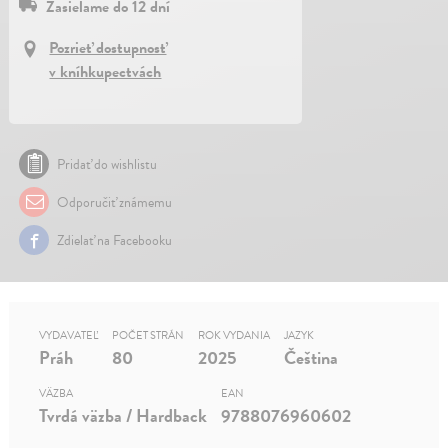
Zasielame do 12 dní
Pozrieť dostupnosť
v kníhkupectvách
Pridať do wishlistu
Odporučiť známemu
Zdielať na Facebooku
VYDAVATEĽ
POČET STRÁN
ROK VYDANIA
JAZYK
Práh
80
2025
Čeština
VÄZBA
EAN
Tvrdá väzba / Hardback
9788076960602