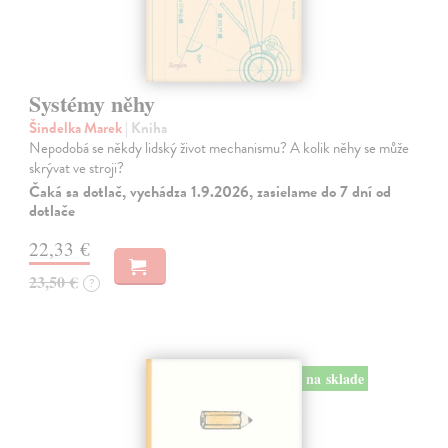
Systémy něhy
Šindelka Marek
| Kniha
Nepodobá se někdy lidský život mechanismu? A kolik něhy se může
skrývat ve stroji?
Čaká sa dotlač, vychádza 1.9.2026, zasielame do 7 dní od
dotlače
22,33 €
23,50 €
?
na sklade