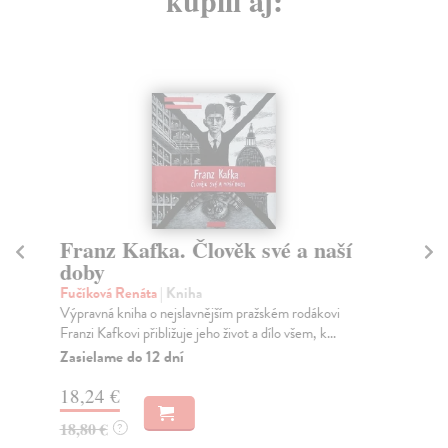
kúpili aj:
Franz Kafka. Člověk své a naší
P
doby
We
Sla
Fučíková Renáta
| Kniha
vyd
Výpravná kniha o nejslavnějším pražském rodákovi
Franzi Kafkovi přibližuje jeho život a dílo všem, k...
Na
Zasielame do 12 dní
19
18,24 €
19
18,80 €
?