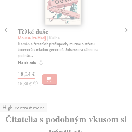
Těžké duše
Fl
Moussa Iva Hadj
| Kniha
Vrz
Román o životních přešlapech, muzice a střetu
Jak
boomerů s mladou generací. Johanesovi táhne na
cel
padesát...
Za
Na sklade
?
18
18,24 €
18
18,80 €
?
High-contrast mode
Čitatelia s podobným vkusom si