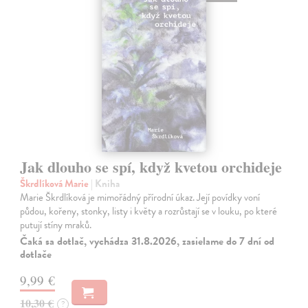
Jak dlouho se spí, když kvetou orchideje
Škrdlíková Marie
| Kniha
Marie Škrdlíková je mimořádný přírodní úkaz. Její povídky voní
půdou, kořeny, stonky, listy i květy a rozrůstají se v louku, po které
putují stíny mraků.
Čaká sa dotlač, vychádza 31.8.2026, zasielame do 7 dní od
dotlače
9,99 €
10,30 €
?