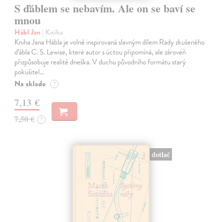
S ďáblem se nebavím. Ale on se baví se
mnou
Hábl Jan
| Kniha
Kniha Jana Hábla je volně inspirovaná slavným dílem Rady zkušeného
ďábla C. S. Lewise, které autor s úctou připomíná, ale zároveň
přizpůsobuje realitě dneška. V duchu původního formátu starý
pokušitel…
Na sklade
?
7,13 €
7,50 €
?
dotlač