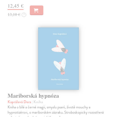
12,45 €
13,10 €
?
Mariborská hypnóza
Kaprálová Dora
| Kniha
Kniha o bílé a černé magii, smyslu psaní, životě mouchy a
hypnotizérovi, o mariborském zázraku. Stroboskopicky rozostřená