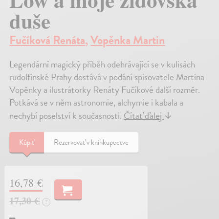
duše
Fučíková Renáta
,
Vopěnka Martin
Legendární magický příběh odehrávající se v kulisách
rudolfinské Prahy dostává v podání spisovatele Martina
Vopěnky a ilustrátorky Renáty Fučíkové další rozměr.
Potkává se v něm astronomie, alchymie i kabala a
nechybí poselství k současnosti.
Čítať ďalej
↓
Kúpiť
Rezervovať v kníhkupectve
16,78 €
17,30 €
?