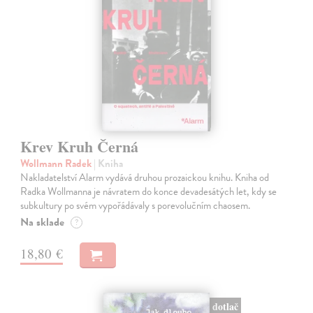
Krev Kruh Černá
Wollmann Radek
| Kniha
Nakladatelství Alarm vydává druhou prozaickou knihu. Kniha od
Radka Wollmanna je návratem do konce devadesátých let, kdy se
subkultury po svém vypořádávaly s porevolučním chaosem.
Na sklade
?
18,80 €
dotlač