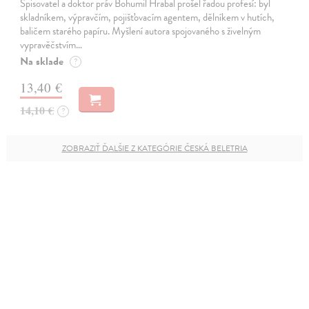
Spisovatel a doktor práv Bohumil Hrabal prošel řadou profesí: byl
skladníkem, výpravčím, pojišťovacím agentem, dělníkem v hutích,
baličem starého papíru. Myšlení autora spojovaného s živelným
vypravěčstvím…
Na sklade
?
13,40 €
14,10 €
?
ZOBRAZIŤ ĎALŠIE Z KATEGÓRIE ČESKÁ BELETRIA