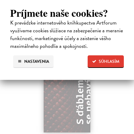
napsaných francouzsky, vychází v českém překladu Anny
Príjmete naše cookies?
Kareninové. Vydávání Kunderových románů v českém jazyce se
uzavírá.
K prevádzke internetového kníhkupectva Artforum
Na sklade
?
využívame cookies slúžiace na zabezpečenie a meranie
14,73 €
funkčnosti, marketingové účely a zaistenie vášho
maximálneho pohodlia a spokojnosti.
15,50 €
?
NASTAVENIA
SÚHLASÍM
na sklade